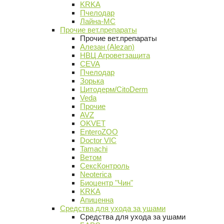
KRKA
Пчелодар
Лайна-МС
Прочие вет.препараты
Прочие вет.препараты
Алезан (Alezan)
НВЦ Агроветзащита
CEVA
Пчелодар
Зорька
Цитодерм/CitoDerm
Veda
Прочие
AVZ
OKVET
EnteroZOO
Doctor VIC
Tamachi
Ветом
СексКонтроль
Neoterica
Биоцентр "Чин"
KRKA
Апиценна
Средства для ухода за ушами
Средства для ухода за ушами