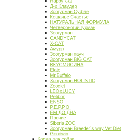
Happy Cat
Д-р Клаудер
Зоогурман Суфле
Кошачье Счастье
НАТУРАЛЬНАЯ ФОРМУЛА
Четвероногий гурман
Зоогурман
CANDYCAT
X-CAT
Амурр
Зоогурман пауч
Зоогурман BIG CAT
ВКУСМЯСИНА
Elato
Mr.Buffalo
Зоогурман HOLISTIC
Zoodiet
LEO&LUCY
Petibon
ENSO
P.E.P.P.O.
ЕМ ДО ДНА
Прочие
Siberia ZOO
Зоогурман Breeder`s way Vet Diet
Goodwin
Корма для собак