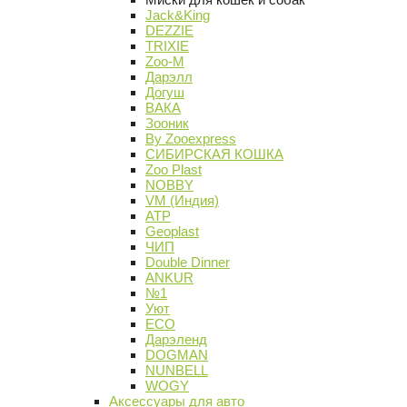
Jack&King
DEZZIE
TRIXIE
Zoo-M
Дарэлл
Догуш
ВАКА
Зооник
By Zooexpress
СИБИРСКАЯ КОШКА
Zoo Plast
NOBBY
VM (Индия)
АТР
Geoplast
ЧИП
Double Dinner
ANKUR
№1
Уют
ECO
Дарэленд
DOGMAN
NUNBELL
WOGY
Аксессуары для авто