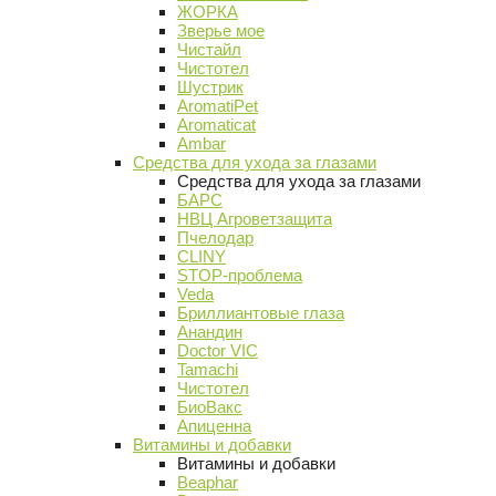
ЖОРКА
Зверье мое
Чистайл
Чистотел
Шустрик
AromatiPet
Aromaticat
Ambar
Средства для ухода за глазами
Средства для ухода за глазами
БАРС
НВЦ Агроветзащита
Пчелодар
CLINY
STOP-проблема
Veda
Бриллиантовые глаза
Анандин
Doctor VIC
Tamachi
Чистотел
БиоВакс
Апиценна
Витамины и добавки
Витамины и добавки
Beaphar