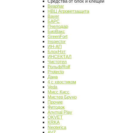
Средства от блох и клещей
Beaphar
НВЦ Агроветзащита
Bayer
БАРС
Пчелодар
БиоВакс
GreenFort
Inspector
ИН-АП
БлохНэт
ИНСЕКТАЛ
Чистотел
Рольф/Rolf
Protecto
Дана
4 с хвостиком
Veda
Мисс Кисс
Мистер Бруно
Прочие
Фитодок
Anymal Play
OKVET
KRKA
Neoterica
AVZ