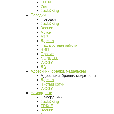
FLEXI
Уют
Jack&King
Поводки
Поводки
Jack&King
Зооник
Аркон
АТР
Дарэлл
Наша ручная работа
ЧИП
Прочие
NUNBELL
WOGY
ДВ
Адресники, брелки, медальоны
Адресники, брелки, медальоны
Дарэлл
Чистый котик
WOGY
Намордники
Намордники
Jack&King
TRIXIE
Зооник