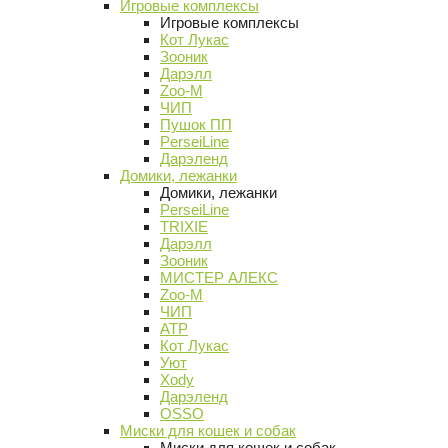
Игровые комплексы
Игровые комплексы
Кот Лукас
Зооник
Дарэлл
Zoo-M
ЧИП
Пушок ПП
PerseiLine
Дарэленд
Домики, лежанки
Домики, лежанки
PerseiLine
TRIXIE
Дарэлл
Зооник
МИСТЕР АЛЕКС
Zoo-M
ЧИП
АТР
Кот Лукас
Уют
Xody
Дарэленд
OSSO
Миски для кошек и собак
Миски для кошек и собак