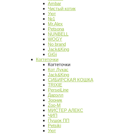
Ambar
Чистый котик
Уют
№1
Mr.Alex
Petsona
NUNBELL
WOGY
No brand
Jack&King
GiGi
Когтеточки
Когтеточки
Кот Лукас
Jack&King
СИБИРСКАЯ КОШКА
TRIXIE
PerseiLine
Дарэлл
Зооник
Zoo-M
МИСТЕР АЛЕКС
ЧИП
Пушок ПП
Petsiki
Уют