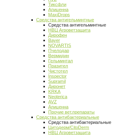
Тиксфли
Апиценна
MaxiDrops
Средства антигельминтные
Средства антигельминтные
НВЦ Агроветзащита
Дирофен
Bayer
NOVARTIS
Пчелодар
Вермидин
Гельминтал
Празител
Чистотел
Inspector
Supramil
Диронет
KRKA
Neoterica
AVZ
Апиценна
Прочие вет.препараты
Средства антибактериальные
Средства антибактериальные
Цитодерм/CitoDerm
НВЦ Агроветзащита