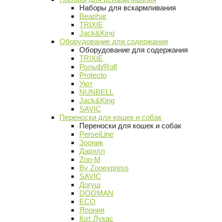
Наборы для вскармливания
Beaphar
TRIXIE
Jack&King
Оборудование для содержания
Оборудование для содержания
TRIXIE
Рольф/Rolf
Protecto
Уют
NUNBELL
Jack&King
SAVIC
Переноски для кошек и собак
Переноски для кошек и собак
PerseiLine
Зооник
Дарэлл
Zoo-M
By Zooexpress
SAVIC
Догуш
DOGMAN
ECO
Япония
Кот Лукас