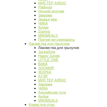
МИСТЕР АЛЕКС
Padovan
Ночной охотник
Закрома
Зверье мое
ЧИКА
Ambar
Zoonya
MIKIMEALS
Прочие вет.препараты
Лакомства для грызунов
Лакомства для грызунов
Jack&King
Happy Jungle
LITTLE ONE
ВАКА
ЗООМИР
ЖОРКА
КУЗЯ
МИСТЕР АЛЕКС
Закрома
ЧИКА
Альпийские луга
Ambar
MIKIMEALS
Корма для птиц