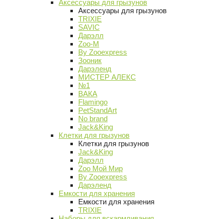
Аксессуары для грызунов
Аксессуары для грызунов
TRIXIE
SAVIC
Дарэлл
Zoo-M
By Zooexpress
Зооник
Дарэленд
МИСТЕР АЛЕКС
№1
ВАКА
Flamingo
PetStandArt
No brand
Jack&King
Клетки для грызунов
Клетки для грызунов
Jack&King
Дарэлл
Zoo Мой Мир
By Zooexpress
Дарэленд
Емкости для хранения
Емкости для хранения
TRIXIE
Наборы для вскармливания