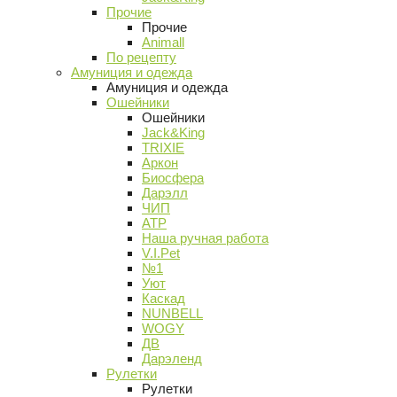
Прочие
Прочие
Animall
По рецепту
Амуниция и одежда
Амуниция и одежда
Ошейники
Ошейники
Jack&King
TRIXIE
Аркон
Биосфера
Дарэлл
ЧИП
АТР
Наша ручная работа
V.I.Pet
№1
Уют
Каскад
NUNBELL
WOGY
ДВ
Дарэленд
Рулетки
Рулетки