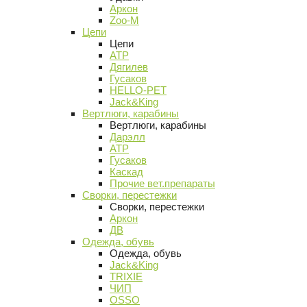
Аркон
Zoo-M
Цепи
Цепи
АТР
Дягилев
Гусаков
HELLO-PET
Jack&King
Вертлюги, карабины
Вертлюги, карабины
Дарэлл
АТР
Гусаков
Каскад
Прочие вет.препараты
Сворки, перестежки
Сворки, перестежки
Аркон
ДВ
Одежда, обувь
Одежда, обувь
Jack&King
TRIXIE
ЧИП
OSSO