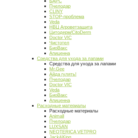
БАРС
Пчелодар
CLINY
STOP-проблема
Veda
НВЦ Агроветзащита
Цитодерм/CitoDerm
Doctor VIC
Чистотел
БиоВакс
Апиценна
Средства для ухода за лапами
Средства для ухода за лапами
Mr.Gee
Айда гулять!
Пчелодар
Doctor VIC
Veda
БиоВакс
Апиценна
Расходные материалы
Расходные материалы
Animall
Пчелодар
LUXSAN
NEOTERICA VETPRO
Jack&King