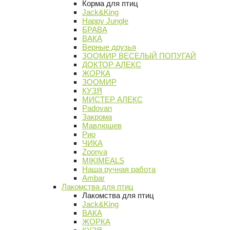
Корма для птиц
Jack&King
Happy Jungle
БРАВА
ВАКА
Верные друзья
ЗООМИР ВЕСЕЛЫЙ ПОПУГАЙ
ДОКТОР АЛЕКС
ЖОРКА
ЗООМИР
КУЗЯ
МИСТЕР АЛЕКС
Padovan
Закрома
Мавлюшев
Рио
ЧИКА
Zoonya
MIKIMEALS
Наша ручная работа
Ambar
Лакомства для птиц
Лакомства для птиц
Jack&King
ВАКА
ЖОРКА