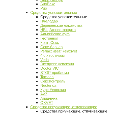
БиоВакс
Рио
Средства успокоительные
Средства успокоительные
Пчелодар
Деревенские лакомства
НВЦ Агроветзащита
Альпийские луга
Гестренол
КонтрСекс
Секс-барьер
Релаксивет/Relaxivet
4 с хвостиком
Veda
Экспресс успокоин
Doctor VIC
STOP-проблема
Tamachi
СексКонтроль
Neoterica
Курс Успокоин
AVZ
Апиценна
OKVET
Средства приучающие, отпугивающие
Средства приучающие, отпугивающие