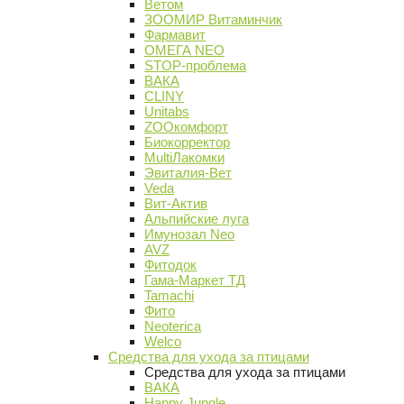
Ветом
ЗООМИР Витаминчик
Фармавит
ОМЕГА NEO
STOP-проблема
ВАКА
CLINY
Unitabs
ZOOкомфорт
Биокорректор
MultiЛакомки
Эвиталия-Вет
Veda
Вит-Актив
Альпийские луга
Имунозал Neo
AVZ
Фитодок
Гама-Маркет ТД
Tamachi
Фито
Neoterica
Welco
Средства для ухода за птицами
Средства для ухода за птицами
ВАКА
Happy Jungle