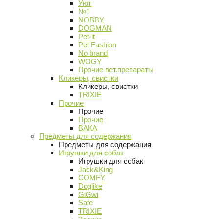
Уют
№1
NOBBY
DOGMAN
Pet-it
Pet Fashion
No brand
WOGY
Прочие вет.препараты
Кликеры, свистки
Кликеры, свистки
TRIXIE
Прочие
Прочие
Прочие
ВАКА
Предметы для содержания
Предметы для содержания
Игрушки для собак
Игрушки для собак
Jack&King
COMFY
Doglike
GiGwi
Safe
TRIXIE