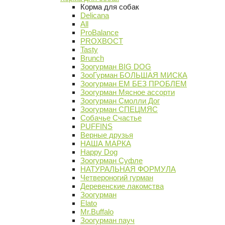
Корма для собак
Delicana
All
ProBalance
PROХВОСТ
Tasty
Brunch
Зоогурман BIG DOG
ЗооГурман БОЛЬШАЯ МИСКА
Зоогурман ЕМ БЕЗ ПРОБЛЕМ
Зоогурман Мясное ассорти
Зоогурман Смолли Дог
Зоогурман СПЕЦМЯС
Собачье Счастье
PUFFINS
Верные друзья
НАША МАРКА
Happy Dog
Зоогурман Суфле
НАТУРАЛЬНАЯ ФОРМУЛА
Четвероногий гурман
Деревенские лакомства
Зоогурман
Elato
Mr.Buffalo
Зоогурман пауч