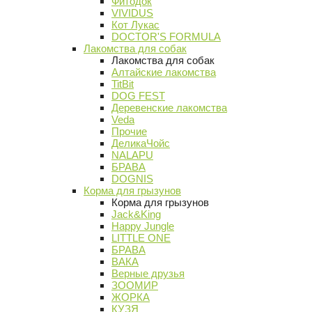
Фитодок
VIVIDUS
Кот Лукас
DOCTOR'S FORMULA
Лакомства для собак
Лакомства для собак
Алтайские лакомства
TitBit
DOG FEST
Деревенские лакомства
Veda
Прочие
ДеликаЧойс
NALAPU
БРАВА
DOGNIS
Корма для грызунов
Корма для грызунов
Jack&King
Happy Jungle
LITTLE ONE
БРАВА
ВАКА
Верные друзья
ЗООМИР
ЖОРКА
КУЗЯ