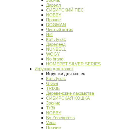
Зооник
Дарэлл
СИБИРСКИЙ ПЕС
NOBBY
Прочие
DOGMAN
Чистый котик
№1
Кот Лукас
Дарэленд
NUNBELL
WOGY
No brand
HOMEPET SILVER SERIES
Игрушки для кошек
Игрушки для кошек
Кот Лукас
GiGwi
TRIXIE
Деревенские лакомства
СИБИРСКАЯ КОШКА
Зооник
TitBit
NOBBY
By Zooexpress
Veda
Прочие