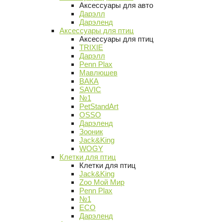
Аксессуары для авто
Дарэлл
Дарэленд
Аксессуары для птиц
Аксессуары для птиц
TRIXIE
Дарэлл
Penn Plax
Мавлюшев
ВАКА
SAVIC
№1
PetStandArt
OSSO
Дарэленд
Зооник
Jack&King
WOGY
Клетки для птиц
Клетки для птиц
Jack&King
Zoo Мой Мир
Penn Plax
№1
ECO
Дарэленд