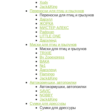
Xody
Jack&King
Переноски для птиц и грызунов
Переноски для птиц и грызунов
Дарэлл
ЖОРКА
МИСТЕР АЛЕКС
Padovan
LITTLE ONE
Дарэленд
Миски для птиц и грызунов
Миски для птиц и грызунов
TRIXIE
By Zooexpress
ВАКА
№1
Дарэленд
Flamingo
Jack&King
Автокормушки, автопоилки
Автокормушки, автопоилки
SAVIC
NOBBY
Jack&King
Сумки для дрессуры
Сумки для дрессуры