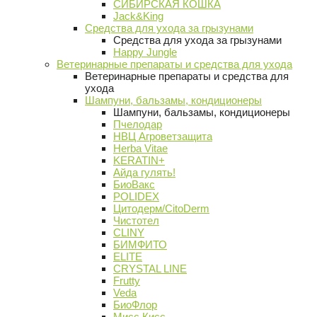
СИБИРСКАЯ КОШКА
Jack&King
Средства для ухода за грызунами
Средства для ухода за грызунами
Happy Jungle
Ветеринарные препараты и средства для ухода
Ветеринарные препараты и средства для
ухода
Шампуни, бальзамы, кондиционеры
Шампуни, бальзамы, кондиционеры
Пчелодар
НВЦ Агроветзащита
Herba Vitae
KERATIN+
Айда гулять!
БиоВакс
POLIDEX
Цитодерм/CitoDerm
Чистотел
CLINY
БИМФИТО
ELITE
CRYSTAL LINE
Frutty
Veda
БиоФлор
Мисс Кисс