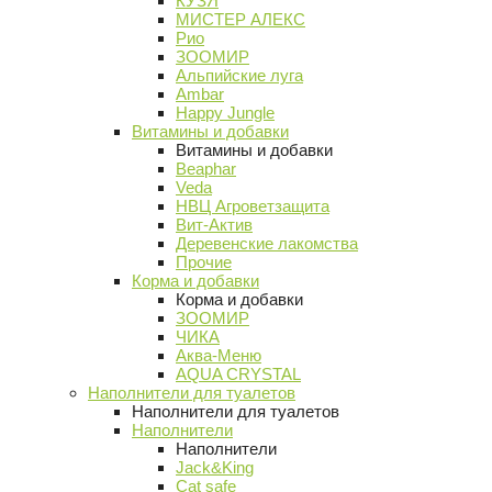
КУЗЯ
МИСТЕР АЛЕКС
Рио
ЗООМИР
Альпийские луга
Ambar
Happy Jungle
Витамины и добавки
Витамины и добавки
Beaphar
Veda
НВЦ Агроветзащита
Вит-Актив
Деревенские лакомства
Прочие
Корма и добавки
Корма и добавки
ЗООМИР
ЧИКА
Аква-Меню
AQUA CRYSTAL
Наполнители для туалетов
Наполнители для туалетов
Наполнители
Наполнители
Jack&King
Cat safe