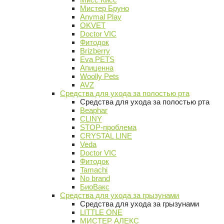
Мистер Бруно
Anymal Play
OKVET
Doctor VIC
Фитодок
Brizberry
Eva PETS
Апиценна
Woolly Pets
AVZ
Средства для ухода за полостью рта
Средства для ухода за полостью рта
Beaphar
CLINY
STOP-проблема
CRYSTAL LINE
Veda
Doctor VIC
Фитодок
Tamachi
No brand
БиоВакс
Средства для ухода за грызунами
Средства для ухода за грызунами
LITTLE ONE
МИСТЕР АЛЕКС