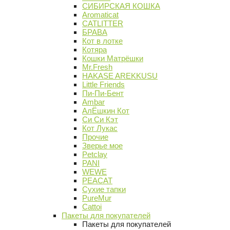
СИБИРСКАЯ КОШКА
Aromaticat
CATLITTER
БРАВА
Кот в лотке
Котяра
Кошки Матрёшки
Mr.Fresh
HAKASE AREKKUSU
Little Friends
Пи-Пи-Бент
Ambar
АлЁшкин Кот
Си Си Кэт
Кот Лукас
Прочие
Зверье мое
Petclay
PANI
WEWE
PEACAT
Сухие тапки
PureMur
Cattoi
Пакеты для покупателей
Пакеты для покупателей