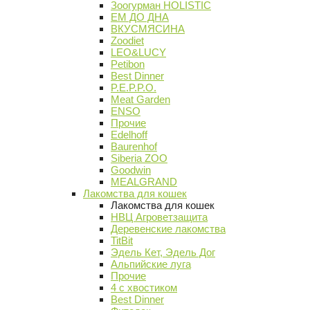
Зоогурман HOLISTIC
ЕМ ДО ДНА
ВКУСМЯСИНА
Zoodiet
LEO&LUCY
Petibon
Best Dinner
P.E.P.P.O.
Meat Garden
ENSO
Прочие
Edelhoff
Baurenhof
Siberia ZOO
Goodwin
MEALGRAND
Лакомства для кошек
Лакомства для кошек
НВЦ Агроветзащита
Деревенские лакомства
TitBit
Эдель Кет, Эдель Дог
Альпийские луга
Прочие
4 с хвостиком
Best Dinner