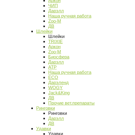
Аркон
ЧИП
Дарэлл
Наша ручная работа
Zoo-M
ДВ
Шлейки
Шлейки
TRIXIE
Аркон
Zoo-M
Биосфера
Дарэлл
АТР
Наша ручная работа
ECO
Дарэленд
WOGY
Jack&King
ДВ
Прочие вет.препараты
Ринговки
Ринговки
Дарэлл
ДВ
Удавки
Удавки