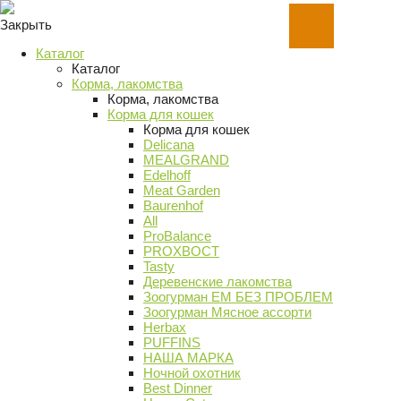
Закрыть
Каталог
Каталог
Корма, лакомства
Корма, лакомства
Корма для кошек
Корма для кошек
Delicana
MEALGRAND
Edelhoff
Meat Garden
Baurenhof
All
ProBalance
PROХВОСТ
Tasty
Деревенские лакомства
Зоогурман ЕМ БЕЗ ПРОБЛЕМ
Зоогурман Мясное ассорти
Herbax
PUFFINS
НАША МАРКА
Ночной охотник
Best Dinner