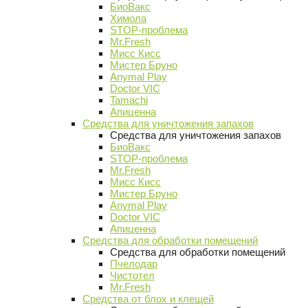
БиоВакс
Химола
STOP-проблема
Mr.Fresh
Мисс Кисс
Мистер Бруно
Anymal Play
Doctor VIC
Tamachi
Апиценна
Средства для уничтожения запахов
Средства для уничтожения запахов
БиоВакс
STOP-проблема
Mr.Fresh
Мисс Кисс
Мистер Бруно
Anymal Play
Doctor VIC
Апиценна
Средства для обработки помещений
Средства для обработки помещений
Пчелодар
Чистотел
Mr.Fresh
Средства от блох и клещей