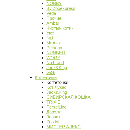
NOBBY
By Zooexpress
Veda
Прочие
Ambar
Чистый котик
Уют
№1
Mr.Alex
Petsona
NUNBELL
WOGY
No brand
Jack&King
GiGi
Когтеточки
Когтеточки
Кот Лукас
Jack&King
СИБИРСКАЯ КОШКА
TRIXIE
PerseiLine
Дарэлл
Зооник
Zoo-M
МИСТЕР АЛЕКС