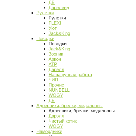
ДВ
Дарэленд
Рулетки
Рулетки
FLEXI
Уют
Jack&King
Поводки
Поводки
Jack&King
Зооник
Аркон
АТР
Дарэлл
Наша ручная работа
ЧИП
Прочие
NUNBELL
WOGY
ДВ
Адресники, брелки, медальоны
Адресники, брелки, медальоны
Дарэлл
Чистый котик
WOGY
Намордники