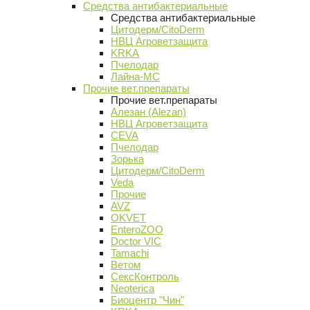
Средства антибактериальные
Средства антибактериальные
Цитодерм/CitoDerm
НВЦ Агроветзащита
KRKA
Пчелодар
Лайна-МС
Прочие вет.препараты
Прочие вет.препараты
Алезан (Alezan)
НВЦ Агроветзащита
CEVA
Пчелодар
Зорька
Цитодерм/CitoDerm
Veda
Прочие
AVZ
OKVET
EnteroZOO
Doctor VIC
Tamachi
Ветом
СексКонтроль
Neoterica
Биоцентр "Чин"