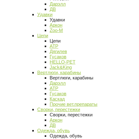
Дарэлл
ДВ
Удавки
Удавки
Аркон
Zoo-M
Цепи
Цепи
АТР
Дягилев
Гусаков
HELLO-PET
Jack&King
Вертлюги, карабины
Вертлюги, карабины
Дарэлл
АТР
Гусаков
Каскад
Прочие вет.препараты
Сворки, перестежки
Сворки, перестежки
Аркон
ДВ
Одежда, обувь
Одежда, обувь