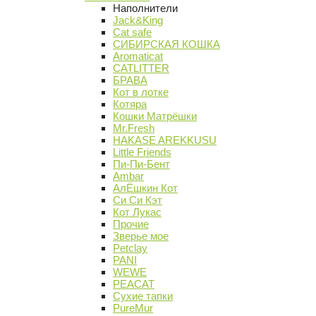
Наполнители
Jack&King
Cat safe
СИБИРСКАЯ КОШКА
Aromaticat
CATLITTER
БРАВА
Кот в лотке
Котяра
Кошки Матрёшки
Mr.Fresh
HAKASE AREKKUSU
Little Friends
Пи-Пи-Бент
Ambar
АлЁшкин Кот
Си Си Кэт
Кот Лукас
Прочие
Зверье мое
Petclay
PANI
WEWE
PEACAT
Сухие тапки
PureMur