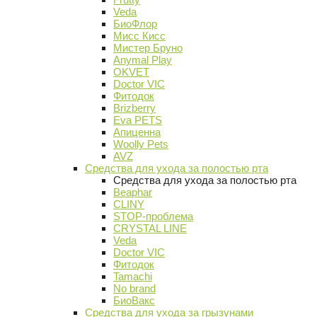
Veda
БиоФлор
Мисс Кисс
Мистер Бруно
Anymal Play
OKVET
Doctor VIC
Фитодок
Brizberry
Eva PETS
Апиценна
Woolly Pets
AVZ
Средства для ухода за полостью рта
Средства для ухода за полостью рта
Beaphar
CLINY
STOP-проблема
CRYSTAL LINE
Veda
Doctor VIC
Фитодок
Tamachi
No brand
БиоВакс
Средства для ухода за грызунами