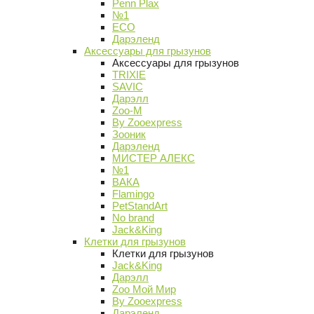
Penn Plax
№1
ECO
Дарэленд
Аксессуары для грызунов
Аксессуары для грызунов
TRIXIE
SAVIC
Дарэлл
Zoo-M
By Zooexpress
Зооник
Дарэленд
МИСТЕР АЛЕКС
№1
ВАКА
Flamingo
PetStandArt
No brand
Jack&King
Клетки для грызунов
Клетки для грызунов
Jack&King
Дарэлл
Zoo Мой Мир
By Zooexpress
Дарэленд