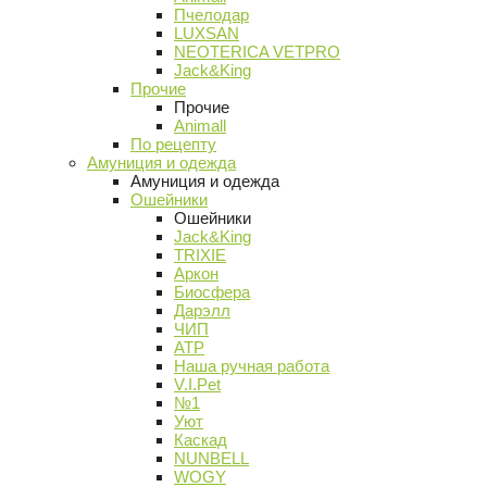
Пчелодар
LUXSAN
NEOTERICA VETPRO
Jack&King
Прочие
Прочие
Animall
По рецепту
Амуниция и одежда
Амуниция и одежда
Ошейники
Ошейники
Jack&King
TRIXIE
Аркон
Биосфера
Дарэлл
ЧИП
АТР
Наша ручная работа
V.I.Pet
№1
Уют
Каскад
NUNBELL
WOGY