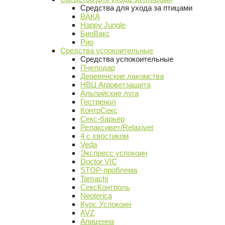
Средства для ухода за птицами
ВАКА
Happy Jungle
БиоВакс
Рио
Средства успокоительные
Средства успокоительные
Пчелодар
Деревенские лакомства
НВЦ Агроветзащита
Альпийские луга
Гестренол
КонтрСекс
Секс-барьер
Релаксивет/Relaxivet
4 с хвостиком
Veda
Экспресс успокоин
Doctor VIC
STOP-проблема
Tamachi
СексКонтроль
Neoterica
Курс Успокоин
AVZ
Апиценна