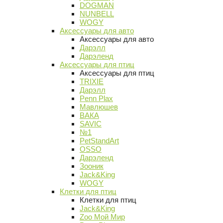
DOGMAN
NUNBELL
WOGY
Аксессуары для авто
Аксессуары для авто
Дарэлл
Дарэленд
Аксессуары для птиц
Аксессуары для птиц
TRIXIE
Дарэлл
Penn Plax
Мавлюшев
ВАКА
SAVIC
№1
PetStandArt
OSSO
Дарэленд
Зооник
Jack&King
WOGY
Клетки для птиц
Клетки для птиц
Jack&King
Zoo Мой Мир