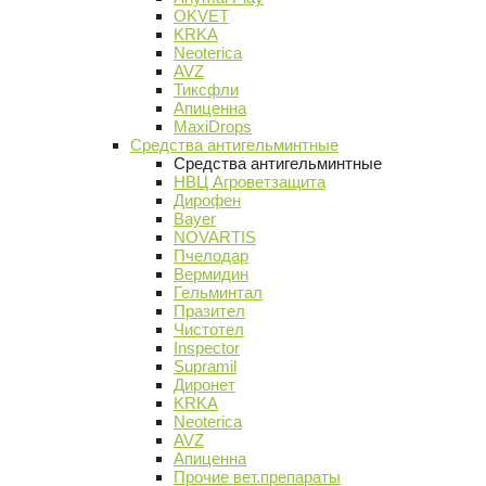
OKVET
KRKA
Neoterica
AVZ
Тиксфли
Апиценна
MaxiDrops
Средства антигельминтные
Средства антигельминтные
НВЦ Агроветзащита
Дирофен
Bayer
NOVARTIS
Пчелодар
Вермидин
Гельминтал
Празител
Чистотел
Inspector
Supramil
Диронет
KRKA
Neoterica
AVZ
Апиценна
Прочие вет.препараты