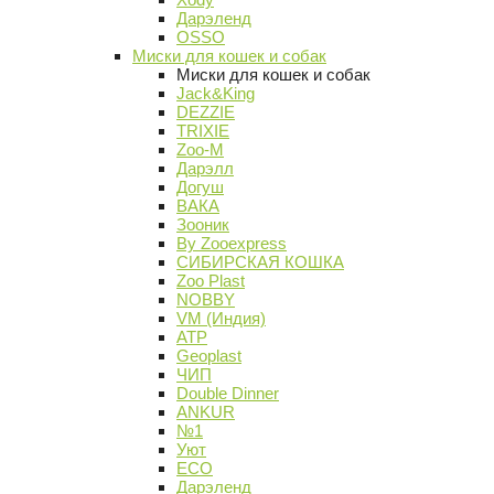
Дарэленд
OSSO
Миски для кошек и собак
Миски для кошек и собак
Jack&King
DEZZIE
TRIXIE
Zoo-M
Дарэлл
Догуш
ВАКА
Зооник
By Zooexpress
СИБИРСКАЯ КОШКА
Zoo Plast
NOBBY
VM (Индия)
АТР
Geoplast
ЧИП
Double Dinner
ANKUR
№1
Уют
ECO
Дарэленд