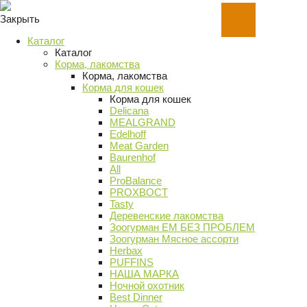
Закрыть
Каталог
Каталог
Корма, лакомства
Корма, лакомства
Корма для кошек
Корма для кошек
Delicana
MEALGRAND
Edelhoff
Meat Garden
Baurenhof
All
ProBalance
PROХВОСТ
Tasty
Деревенские лакомства
Зоогурман ЕМ БЕЗ ПРОБЛЕМ
Зоогурман Мясное ассорти
Herbax
PUFFINS
НАША МАРКА
Ночной охотник
Best Dinner