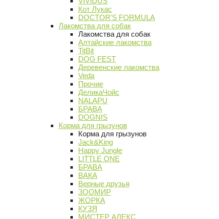
VIVIDUS
Кот Лукас
DOCTOR'S FORMULA
Лакомства для собак
Лакомства для собак
Алтайские лакомства
TitBit
DOG FEST
Деревенские лакомства
Veda
Прочие
ДеликаЧойс
NALAPU
БРАВА
DOGNIS
Корма для грызунов
Корма для грызунов
Jack&King
Happy Jungle
LITTLE ONE
БРАВА
ВАКА
Верные друзья
ЗООМИР
ЖОРКА
КУЗЯ
МИСТЕР АЛЕКС