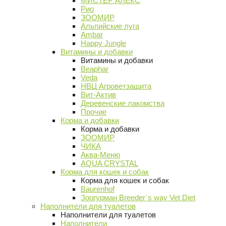
МИСТЕР АЛЕКС
Рио
ЗООМИР
Альпийские луга
Ambar
Happy Jungle
Витамины и добавки
Витамины и добавки
Beaphar
Veda
НВЦ Агроветзащита
Вит-Актив
Деревенские лакомства
Прочие
Корма и добавки
Корма и добавки
ЗООМИР
ЧИКА
Аква-Меню
AQUA CRYSTAL
Корма для кошек и собак
Корма для кошек и собак
Baurenhof
Зоогурман Breeder`s way Vet Diet
Наполнители для туалетов
Наполнители для туалетов
Наполнители