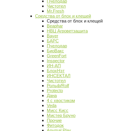
Пчелодар
Чистотел
Mr.Fresh
Средства от блох и клещей
Средства от блох и клещей
Beaphar
НВЦ Агроветзащита
Bayer
БАРС
Пчелодар
БиоВакс
GreenFort
Inspector
ИН-АП
БлохНэт
ИНСЕКТАЛ
Чистотел
Рольф/Rolf
Protecto
Дана
4 с хвостиком
Veda
Мисс Кисс
Мистер Бруно
Прочие
Фитодок
Anymal Play