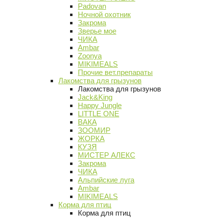
Padovan
Ночной охотник
Закрома
Зверье мое
ЧИКА
Ambar
Zoonya
MIKIMEALS
Прочие вет.препараты
Лакомства для грызунов
Лакомства для грызунов
Jack&King
Happy Jungle
LITTLE ONE
ВАКА
ЗООМИР
ЖОРКА
КУЗЯ
МИСТЕР АЛЕКС
Закрома
ЧИКА
Альпийские луга
Ambar
MIKIMEALS
Корма для птиц
Корма для птиц