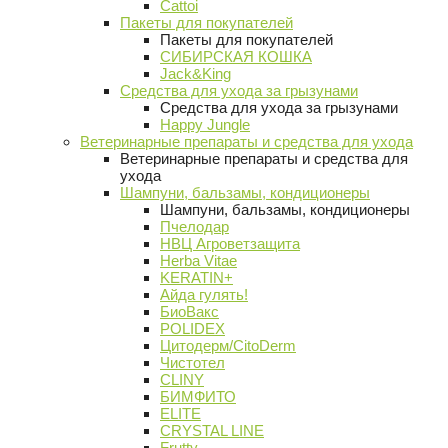
Cattoi
Пакеты для покупателей
Пакеты для покупателей
СИБИРСКАЯ КОШКА
Jack&King
Средства для ухода за грызунами
Средства для ухода за грызунами
Happy Jungle
Ветеринарные препараты и средства для ухода
Ветеринарные препараты и средства для
ухода
Шампуни, бальзамы, кондиционеры
Шампуни, бальзамы, кондиционеры
Пчелодар
НВЦ Агроветзащита
Herba Vitae
KERATIN+
Айда гулять!
БиоВакс
POLIDEX
Цитодерм/CitoDerm
Чистотел
CLINY
БИМФИТО
ELITE
CRYSTAL LINE
Frutty