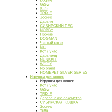
Doglike
GiGwi
Safe
TRIXIE
Зооник
Дарэлл
СИБИРСКИЙ ПЕС
NOBBY
Прочие
DOGMAN
Чистый котик
№1
Кот Лукас
Дарэленд
NUNBELL
WOGY
No brand
HOMEPET SILVER SERIES
Игрушки для кошек
Игрушки для кошек
Кот Лукас
GiGwi
TRIXIE
Деревенские лакомства
СИБИРСКАЯ КОШКА
Зооник
TitBit