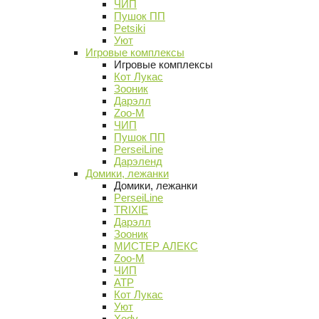
ЧИП
Пушок ПП
Petsiki
Уют
Игровые комплексы
Игровые комплексы
Кот Лукас
Зооник
Дарэлл
Zoo-M
ЧИП
Пушок ПП
PerseiLine
Дарэленд
Домики, лежанки
Домики, лежанки
PerseiLine
TRIXIE
Дарэлл
Зооник
МИСТЕР АЛЕКС
Zoo-M
ЧИП
АТР
Кот Лукас
Уют
Xody