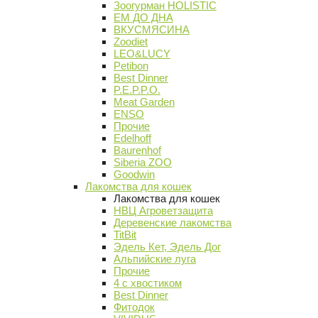
Зоогурман HOLISTIC
ЕМ ДО ДНА
ВКУСМЯСИНА
Zoodiet
LEO&LUCY
Petibon
Best Dinner
P.E.P.P.O.
Meat Garden
ENSO
Прочие
Edelhoff
Baurenhof
Siberia ZOO
Goodwin
Лакомства для кошек
Лакомства для кошек
НВЦ Агроветзащита
Деревенские лакомства
TitBit
Эдель Кет, Эдель Дог
Альпийские луга
Прочие
4 с хвостиком
Best Dinner
Фитодок