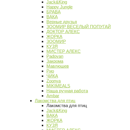
Jack&King
Happy Jungle
БРАВА
ВАКА
Верные друзья
ЗООМИР ВЕСЕЛЫЙ ПОПУГАЙ
ДОКТОР АЛЕКС
ЖОРКА
ЗООМИР
КУЗЯ
МИСТЕР АЛЕКС
Padovan
Закрома
Мавлюшев
Рио
ЧИКА
Zoonya
MIKIMEALS
Наша ручная работа
Ambar
Лакомства для птиц
Лакомства для птиц
Jack&King
ВАКА
ЖОРКА
КУЗЯ