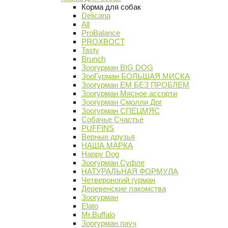
Корма для собак
Delicana
All
ProBalance
PROХВОСТ
Tasty
Brunch
Зоогурман BIG DOG
ЗооГурман БОЛЬШАЯ МИСКА
Зоогурман ЕМ БЕЗ ПРОБЛЕМ
Зоогурман Мясное ассорти
Зоогурман Смолли Дог
Зоогурман СПЕЦМЯС
Собачье Счастье
PUFFINS
Верные друзья
НАША МАРКА
Happy Dog
Зоогурман Суфле
НАТУРАЛЬНАЯ ФОРМУЛА
Четвероногий гурман
Деревенские лакомства
Зоогурман
Elato
Mr.Buffalo
Зоогурман пауч