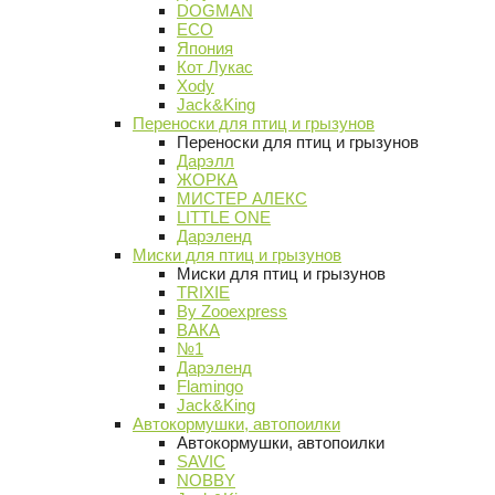
DOGMAN
ECO
Япония
Кот Лукас
Xody
Jack&King
Переноски для птиц и грызунов
Переноски для птиц и грызунов
Дарэлл
ЖОРКА
МИСТЕР АЛЕКС
LITTLE ONE
Дарэленд
Миски для птиц и грызунов
Миски для птиц и грызунов
TRIXIE
By Zooexpress
ВАКА
№1
Дарэленд
Flamingo
Jack&King
Автокормушки, автопоилки
Автокормушки, автопоилки
SAVIC
NOBBY