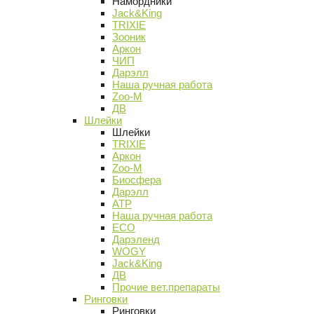
Намордники
Jack&King
TRIXIE
Зооник
Аркон
ЧИП
Дарэлл
Наша ручная работа
Zoo-M
ДВ
Шлейки
Шлейки
TRIXIE
Аркон
Zoo-M
Биосфера
Дарэлл
АТР
Наша ручная работа
ECO
Дарэленд
WOGY
Jack&King
ДВ
Прочие вет.препараты
Ринговки
Ринговки