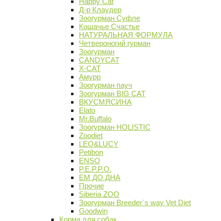
Happy Cat
Д-р Клаудер
Зоогурман Суфле
Кошачье Счастье
НАТУРАЛЬНАЯ ФОРМУЛА
Четвероногий гурман
Зоогурман
CANDYCAT
X-CAT
Амурр
Зоогурман пауч
Зоогурман BIG CAT
ВКУСМЯСИНА
Elato
Mr.Buffalo
Зоогурман HOLISTIC
Zoodiet
LEO&LUCY
Petibon
ENSO
P.E.P.P.O.
ЕМ ДО ДНА
Прочие
Siberia ZOO
Зоогурман Breeder`s way Vet Diet
Goodwin
Корма для собак