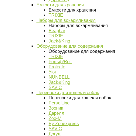
Емкости для хранения
Емкости для хранения
TRIXIE
Наборы для вскармливания
Наборы для вскармливания
Beaphar
TRIXIE
Jack&King
Оборудование для содержания
Оборудование для содержания
TRIXIE
Рольф/Rolf
Protecto
Уют
NUNBELL
Jack&King
SAVIC
Переноски для кошек и собак
Переноски для кошек и собак
PerseiLine
Зооник
Дарэлл
Zoo-M
By Zooexpress
SAVIC
Догуш