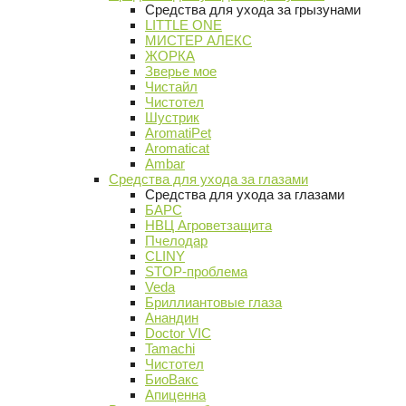
Средства для ухода за грызунами
LITTLE ONE
МИСТЕР АЛЕКС
ЖОРКА
Зверье мое
Чистайл
Чистотел
Шустрик
AromatiPet
Aromaticat
Ambar
Средства для ухода за глазами
Средства для ухода за глазами
БАРС
НВЦ Агроветзащита
Пчелодар
CLINY
STOP-проблема
Veda
Бриллиантовые глаза
Анандин
Doctor VIC
Tamachi
Чистотел
БиоВакс
Апиценна