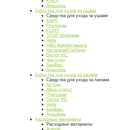
KRKA
Апиценна
Средства для ухода за ушами
Средства для ухода за ушами
БАРС
Пчелодар
CLINY
STOP-проблема
Veda
НВЦ Агроветзащита
Цитодерм/CitoDerm
Doctor VIC
Чистотел
БиоВакс
Апиценна
Средства для ухода за лапами
Средства для ухода за лапами
Mr.Gee
Айда гулять!
Пчелодар
Doctor VIC
Veda
БиоВакс
Апиценна
Расходные материалы
Расходные материалы
Animall