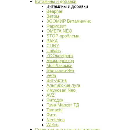
Витамины и добавки
Витамины и добавки
Beaphar
Ветом
ЗООМИР Витаминчик
Фармавит
ОМЕГА NEO
STOP-проблема
ВАКА
CLINY
Unitabs
ZOOкомфорт
Биокорректор
MultiЛакомки
Эвиталия-Вет
Veda
Вит-Актив
Альпийские луга
Имунозал Neo
AVZ
Фитодок
Гама-Маркет ТД
Tamachi
Фито
Neoterica
Welco
Средства для ухода за птицами