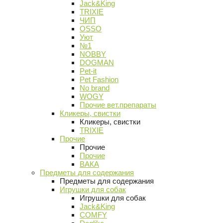
Jack&King
TRIXIE
ЧИП
OSSO
Уют
№1
NOBBY
DOGMAN
Pet-it
Pet Fashion
No brand
WOGY
Прочие вет.препараты
Кликеры, свистки
Кликеры, свистки
TRIXIE
Прочие
Прочие
Прочие
ВАКА
Предметы для содержания
Предметы для содержания
Игрушки для собак
Игрушки для собак
Jack&King
COMFY