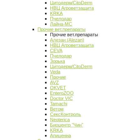
Цитодерм/CitoDerm
НВЦ Агроветзащита
KRKA
Пчелодар
Лайна-МС
Прочие вет.препараты
Прочие вет.препараты
Алезан (Alezan)
НВЦ Агроветзащита
CEVA
Пчелодар
Зорька
Цитодерм/CitoDerm
Veda
Прочие
AVZ
OKVET
EnteroZOO
Doctor VIC
Tamachi
Ветом
СексКонтроль
Neoterica
Биоцентр "Чин"
KRKA
Апиценна