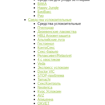
ВАКА
Happy Jungle
БиоВакс
Рио
Средства успокоительные
Средства успокоительные
Пчелодар
Деревенские лакомства
НВЦ Агроветзащита
Альпийские луга
Гестренол
КонтрСекс
Секс-барьер
Релаксивет/Relaxivet
4 с хвостиком
Veda
Экспресс успокоин
Doctor VIC
STOP-проблема
Tamachi
СексКонтроль
Neoterica
Курс Успокоин
AVZ
Апиценна
OKVET