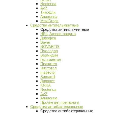
Neoterica
AVZ
Тиксфли
Апиценна
MaxiDrops
Средства антигельминтные
Средства антигельминтные
НВЦ Агроветзащита
Дирофен
Bayer
NOVARTIS
Пчелодар
Вермидин
Гельминтал
Празител
Чистотел
Inspector
Supramil
Диронет
KRKA
Neoterica
AVZ
Апиценна
Прочие вет.препараты
Средства антибактериальные
Средства антибактериальные