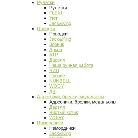
Рулетки
Рулетки
FLEXI
Уют
Jack&King
Поводки
Поводки
Jack&King
Зооник
Аркон
АТР
Дарэлл
Наша ручная работа
ЧИП
Прочие
NUNBELL
WOGY
ДВ
Адресники, брелки, медальоны
Адресники, брелки, медальоны
Дарэлл
Чистый котик
WOGY
Намордники
Намордники
Jack&King