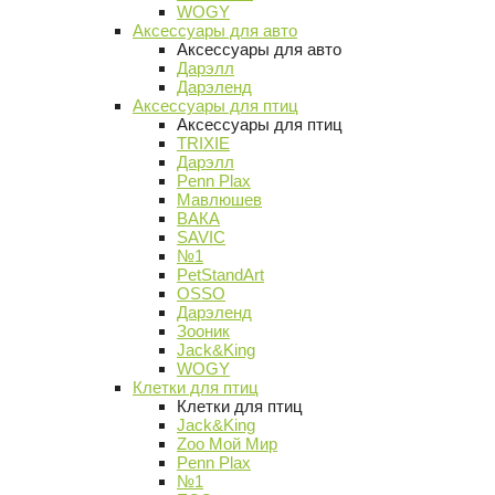
WOGY
Аксессуары для авто
Аксессуары для авто
Дарэлл
Дарэленд
Аксессуары для птиц
Аксессуары для птиц
TRIXIE
Дарэлл
Penn Plax
Мавлюшев
ВАКА
SAVIC
№1
PetStandArt
OSSO
Дарэленд
Зооник
Jack&King
WOGY
Клетки для птиц
Клетки для птиц
Jack&King
Zoo Мой Мир
Penn Plax
№1