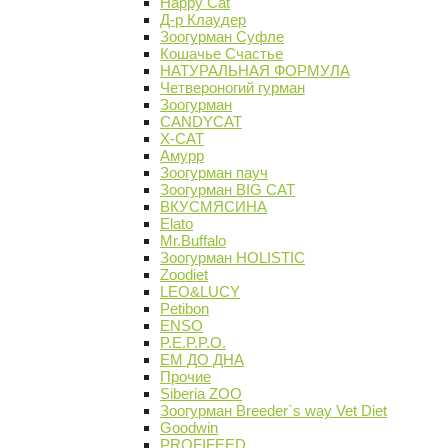
Happy Cat
Д-р Клаудер
Зоогурман Суфле
Кошачье Счастье
НАТУРАЛЬНАЯ ФОРМУЛА
Четвероногий гурман
Зоогурман
CANDYCAT
X-CAT
Амурр
Зоогурман пауч
Зоогурман BIG CAT
ВКУСМЯСИНА
Elato
Mr.Buffalo
Зоогурман HOLISTIC
Zoodiet
LEO&LUCY
Petibon
ENSO
P.E.P.P.O.
ЕМ ДО ДНА
Прочие
Siberia ZOO
Зоогурман Breeder`s way Vet Diet
Goodwin
PROFIFEED