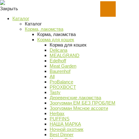
Закрыть
Каталог
Каталог
Корма, лакомства
Корма, лакомства
Корма для кошек
Корма для кошек
Delicana
MEALGRAND
Edelhoff
Meat Garden
Baurenhof
All
ProBalance
PROХВОСТ
Tasty
Деревенские лакомства
Зоогурман ЕМ БЕЗ ПРОБЛЕМ
Зоогурман Мясное ассорти
Herbax
PUFFINS
НАША МАРКА
Ночной охотник
Best Dinner