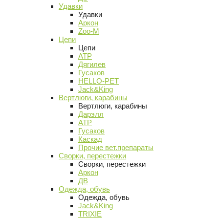
Удавки
Удавки
Аркон
Zoo-M
Цепи
Цепи
АТР
Дягилев
Гусаков
HELLO-PET
Jack&King
Вертлюги, карабины
Вертлюги, карабины
Дарэлл
АТР
Гусаков
Каскад
Прочие вет.препараты
Сворки, перестежки
Сворки, перестежки
Аркон
ДВ
Одежда, обувь
Одежда, обувь
Jack&King
TRIXIE