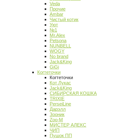
Veda
Прочие
Ambar
Чистый котик
Уют
№1
Mr.Alex
Petsona
NUNBELL
WOGY
No brand
Jack&King
GiGi
Когтеточки
Когтеточки
Кот Лукас
Jack&King
СИБИРСКАЯ КОШКА
TRIXIE
PerseiLine
Дарэлл
Зооник
Zoo-M
МИСТЕР АЛЕКС
ЧИП
Пушок ПП