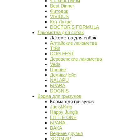
4 с хвостиком
Best Dinner
Фитодок
VIVIDUS
Кот Лукас
DOCTOR'S FORMULA
Лакомства для собак
Лакомства для собак
Алтайские лакомства
TitBit
DOG FEST
Деревенские лакомства
Veda
Прочие
ДеликаЧойс
NALAPU
БРАВА
DOGNIS
Корма для грызунов
Корма для грызунов
Jack&King
Happy Jungle
LITTLE ONE
БРАВА
ВАКА
Верные друзья
ЗООМИР