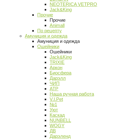
NEOTERICA VETPRO
Jack&King
Прочие
Прочие
Animall
По рецепту
Амуниция и одежда
Амуниция и одежда
Ошейники
Ошейники
Jack&King
TRIXIE
Аркон
Биосфера
Дарэлл
ЧИП
АТР
Наша ручная работа
V.I.Pet
№1
Уют
Каскад
NUNBELL
WOGY
ДВ
Дарэленд