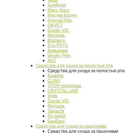
БиоФлор
Мисс Кисс
Мистер Бруно
Anymal Play
OKVET
Doctor VIC
Фитодок
Brizberry
Eva PETS
Апиценна
Woolly Pets
AVZ
Средства для ухода за полостью рта
Средства для ухода за полостью рта
Beaphar
CLINY
STOP-проблема
CRYSTAL LINE
Veda
Doctor VIC
Фитодок
Tamachi
No brand
БиоВакс
Средства для ухода за грызунами
Средства для ухода за грызунами