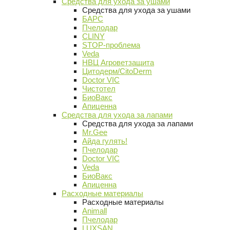
Средства для ухода за ушами
Средства для ухода за ушами
БАРС
Пчелодар
CLINY
STOP-проблема
Veda
НВЦ Агроветзащита
Цитодерм/CitoDerm
Doctor VIC
Чистотел
БиоВакс
Апиценна
Средства для ухода за лапами
Средства для ухода за лапами
Mr.Gee
Айда гулять!
Пчелодар
Doctor VIC
Veda
БиоВакс
Апиценна
Расходные материалы
Расходные материалы
Animall
Пчелодар
LUXSAN