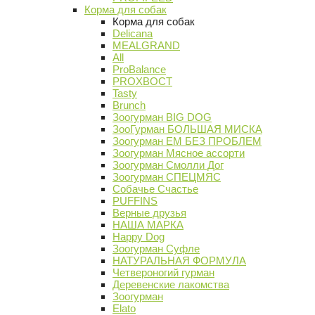
Корма для собак
Корма для собак
Delicana
MEALGRAND
All
ProBalance
PROХВОСТ
Tasty
Brunch
Зоогурман BIG DOG
ЗооГурман БОЛЬШАЯ МИСКА
Зоогурман ЕМ БЕЗ ПРОБЛЕМ
Зоогурман Мясное ассорти
Зоогурман Смолли Дог
Зоогурман СПЕЦМЯС
Собачье Счастье
PUFFINS
Верные друзья
НАША МАРКА
Happy Dog
Зоогурман Суфле
НАТУРАЛЬНАЯ ФОРМУЛА
Четвероногий гурман
Деревенские лакомства
Зоогурман
Elato