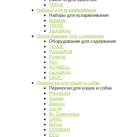
TRIXIE
Наборы для вскармливания
Наборы для вскармливания
Beaphar
TRIXIE
Jack&King
Оборудование для содержания
Оборудование для содержания
TRIXIE
Рольф/Rolf
Protecto
Уют
NUNBELL
Jack&King
SAVIC
Переноски для кошек и собак
Переноски для кошек и собак
PerseiLine
Зооник
Дарэлл
Zoo-M
By Zooexpress
SAVIC
Догуш
DOGMAN
ECO