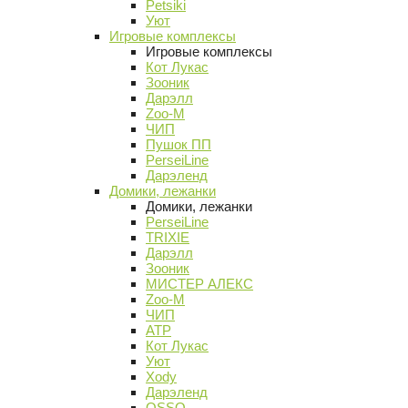
Petsiki
Уют
Игровые комплексы
Игровые комплексы
Кот Лукас
Зооник
Дарэлл
Zoo-M
ЧИП
Пушок ПП
PerseiLine
Дарэленд
Домики, лежанки
Домики, лежанки
PerseiLine
TRIXIE
Дарэлл
Зооник
МИСТЕР АЛЕКС
Zoo-M
ЧИП
АТР
Кот Лукас
Уют
Xody
Дарэленд
OSSO