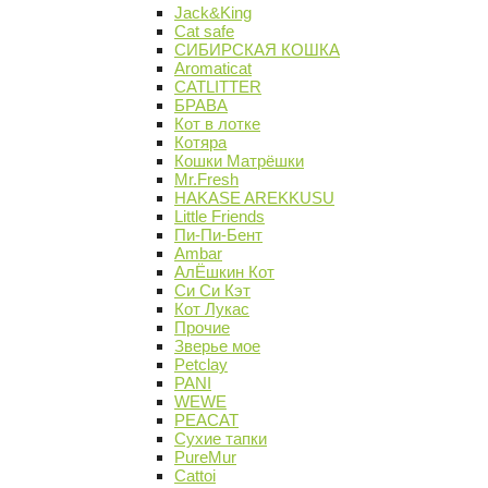
Jack&King
Cat safe
СИБИРСКАЯ КОШКА
Aromaticat
CATLITTER
БРАВА
Кот в лотке
Котяра
Кошки Матрёшки
Mr.Fresh
HAKASE AREKKUSU
Little Friends
Пи-Пи-Бент
Ambar
АлЁшкин Кот
Си Си Кэт
Кот Лукас
Прочие
Зверье мое
Petclay
PANI
WEWE
PEACAT
Сухие тапки
PureMur
Cattoi