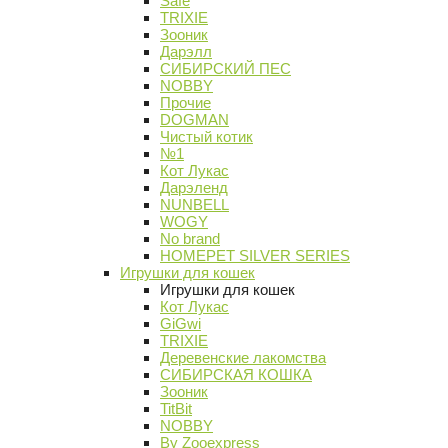
Safe
TRIXIE
Зооник
Дарэлл
СИБИРСКИЙ ПЕС
NOBBY
Прочие
DOGMAN
Чистый котик
№1
Кот Лукас
Дарэленд
NUNBELL
WOGY
No brand
HOMEPET SILVER SERIES
Игрушки для кошек
Игрушки для кошек
Кот Лукас
GiGwi
TRIXIE
Деревенские лакомства
СИБИРСКАЯ КОШКА
Зооник
TitBit
NOBBY
By Zooexpress