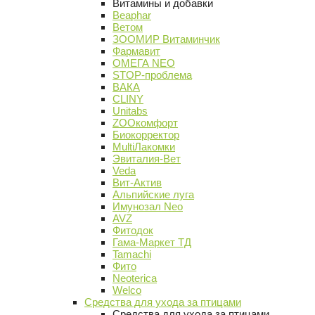
Витамины и добавки
Beaphar
Ветом
ЗООМИР Витаминчик
Фармавит
ОМЕГА NEO
STOP-проблема
ВАКА
CLINY
Unitabs
ZOOкомфорт
Биокорректор
MultiЛакомки
Эвиталия-Вет
Veda
Вит-Актив
Альпийские луга
Имунозал Neo
AVZ
Фитодок
Гама-Маркет ТД
Tamachi
Фито
Neoterica
Welco
Средства для ухода за птицами
Средства для ухода за птицами