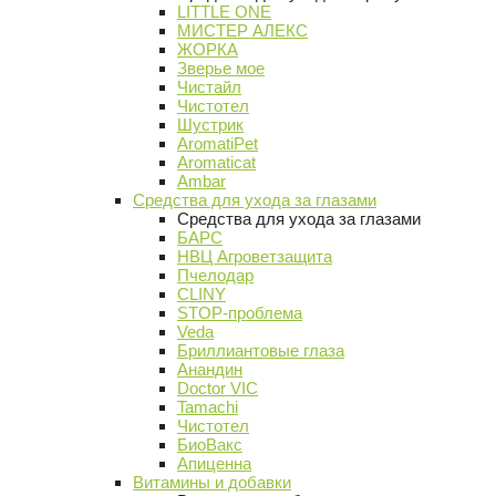
LITTLE ONE
МИСТЕР АЛЕКС
ЖОРКА
Зверье мое
Чистайл
Чистотел
Шустрик
AromatiPet
Aromaticat
Ambar
Средства для ухода за глазами
Средства для ухода за глазами
БАРС
НВЦ Агроветзащита
Пчелодар
CLINY
STOP-проблема
Veda
Бриллиантовые глаза
Анандин
Doctor VIC
Tamachi
Чистотел
БиоВакс
Апиценна
Витамины и добавки