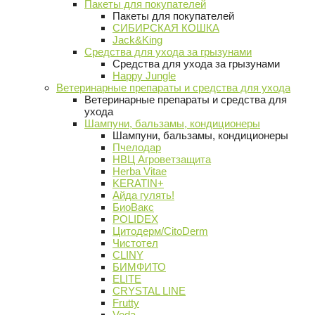
Пакеты для покупателей
Пакеты для покупателей
СИБИРСКАЯ КОШКА
Jack&King
Средства для ухода за грызунами
Средства для ухода за грызунами
Happy Jungle
Ветеринарные препараты и средства для ухода
Ветеринарные препараты и средства для
ухода
Шампуни, бальзамы, кондиционеры
Шампуни, бальзамы, кондиционеры
Пчелодар
НВЦ Агроветзащита
Herba Vitae
KERATIN+
Айда гулять!
БиоВакс
POLIDEX
Цитодерм/CitoDerm
Чистотел
CLINY
БИМФИТО
ELITE
CRYSTAL LINE
Frutty
Veda