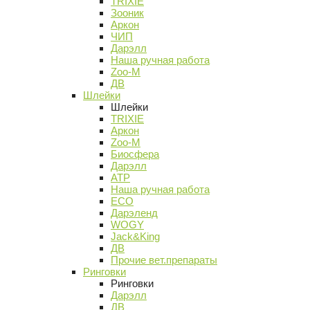
TRIXIE
Зооник
Аркон
ЧИП
Дарэлл
Наша ручная работа
Zoo-M
ДВ
Шлейки
Шлейки
TRIXIE
Аркон
Zoo-M
Биосфера
Дарэлл
АТР
Наша ручная работа
ECO
Дарэленд
WOGY
Jack&King
ДВ
Прочие вет.препараты
Ринговки
Ринговки
Дарэлл
ДВ