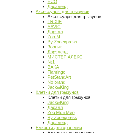
ECO
Дарэленд
Аксессуары для грызунов
Аксессуары для грызунов
TRIXIE
SAVIC
Дарэлл
Zoo-M
By Zooexpress
Зооник
Дарэленд
МИСТЕР АЛЕКС
№1
ВАКА
Flamingo
PetStandArt
No brand
Jack&King
Клетки для грызунов
Клетки для грызунов
Jack&King
Дарэлл
Zoo Мой Мир
By Zooexpress
Дарэленд
Емкости для хранения
Емкости для хранения