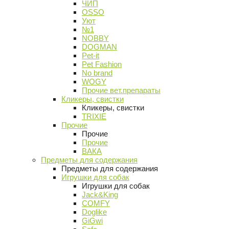
ЧИП
OSSO
Уют
№1
NOBBY
DOGMAN
Pet-it
Pet Fashion
No brand
WOGY
Прочие вет.препараты
Кликеры, свистки
Кликеры, свистки
TRIXIE
Прочие
Прочие
Прочие
ВАКА
Предметы для содержания
Предметы для содержания
Игрушки для собак
Игрушки для собак
Jack&King
COMFY
Doglike
GiGwi