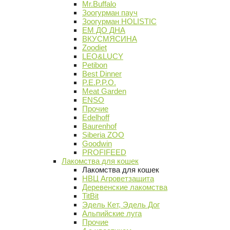
Mr.Buffalo
Зоогурман пауч
Зоогурман HOLISTIC
ЕМ ДО ДНА
ВКУСМЯСИНА
Zoodiet
LEO&LUCY
Petibon
Best Dinner
P.E.P.P.O.
Meat Garden
ENSO
Прочие
Edelhoff
Baurenhof
Siberia ZOO
Goodwin
PROFIFEED
Лакомства для кошек
Лакомства для кошек
НВЦ Агроветзащита
Деревенские лакомства
TitBit
Эдель Кет, Эдель Дог
Альпийские луга
Прочие