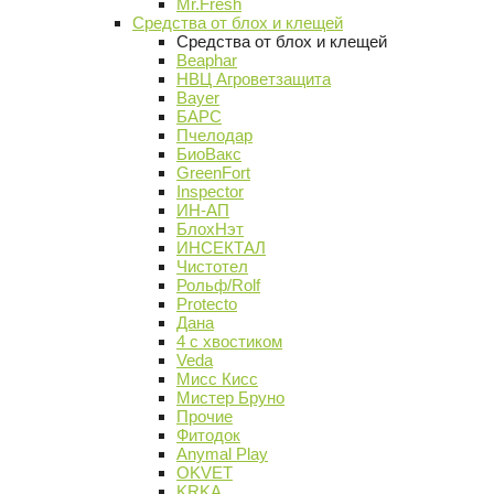
Mr.Fresh
Средства от блох и клещей
Средства от блох и клещей
Beaphar
НВЦ Агроветзащита
Bayer
БАРС
Пчелодар
БиоВакс
GreenFort
Inspector
ИН-АП
БлохНэт
ИНСЕКТАЛ
Чистотел
Рольф/Rolf
Protecto
Дана
4 с хвостиком
Veda
Мисс Кисс
Мистер Бруно
Прочие
Фитодок
Anymal Play
OKVET
KRKA