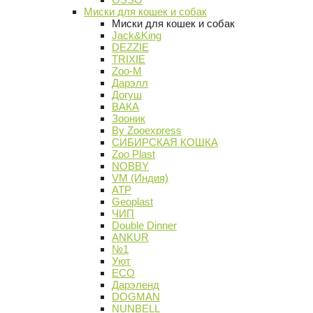
Миски для кошек и собак
Миски для кошек и собак
Jack&King
DEZZIE
TRIXIE
Zoo-M
Дарэлл
Догуш
ВАКА
Зооник
By Zooexpress
СИБИРСКАЯ КОШКА
Zoo Plast
NOBBY
VM (Индия)
АТР
Geoplast
ЧИП
Double Dinner
ANKUR
№1
Уют
ECO
Дарэленд
DOGMAN
NUNBELL