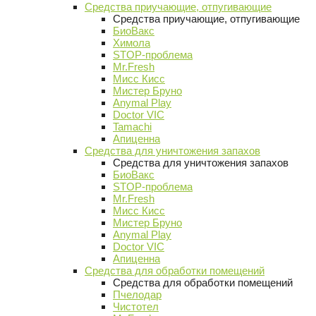
Средства приучающие, отпугивающие
Средства приучающие, отпугивающие
БиоВакс
Химола
STOP-проблема
Mr.Fresh
Мисс Кисс
Мистер Бруно
Anymal Play
Doctor VIC
Tamachi
Апиценна
Средства для уничтожения запахов
Средства для уничтожения запахов
БиоВакс
STOP-проблема
Mr.Fresh
Мисс Кисс
Мистер Бруно
Anymal Play
Doctor VIC
Апиценна
Средства для обработки помещений
Средства для обработки помещений
Пчелодар
Чистотел