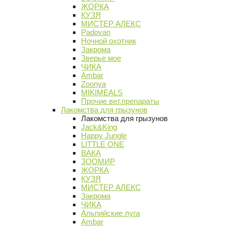
ЖОРКА
КУЗЯ
МИСТЕР АЛЕКС
Padovan
Ночной охотник
Закрома
Зверье мое
ЧИКА
Ambar
Zoonya
MIKIMEALS
Прочие вет.препараты
Лакомства для грызунов
Лакомства для грызунов
Jack&King
Happy Jungle
LITTLE ONE
ВАКА
ЗООМИР
ЖОРКА
КУЗЯ
МИСТЕР АЛЕКС
Закрома
ЧИКА
Альпийские луга
Ambar