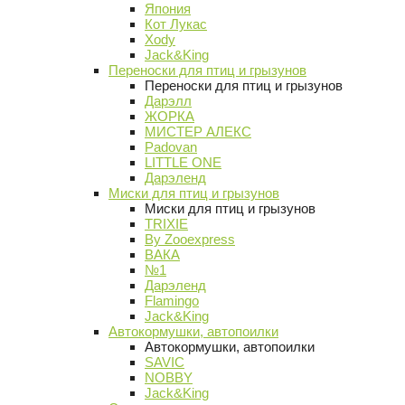
Япония
Кот Лукас
Xody
Jack&King
Переноски для птиц и грызунов
Переноски для птиц и грызунов
Дарэлл
ЖОРКА
МИСТЕР АЛЕКС
Padovan
LITTLE ONE
Дарэленд
Миски для птиц и грызунов
Миски для птиц и грызунов
TRIXIE
By Zooexpress
ВАКА
№1
Дарэленд
Flamingo
Jack&King
Автокормушки, автопоилки
Автокормушки, автопоилки
SAVIC
NOBBY
Jack&King