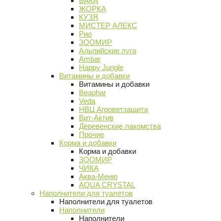
ВАКА
ЖОРКА
КУЗЯ
МИСТЕР АЛЕКС
Рио
ЗООМИР
Альпийские луга
Ambar
Happy Jungle
Витамины и добавки
Витамины и добавки
Beaphar
Veda
НВЦ Агроветзащита
Вит-Актив
Деревенские лакомства
Прочие
Корма и добавки
Корма и добавки
ЗООМИР
ЧИКА
Аква-Меню
AQUA CRYSTAL
Наполнители для туалетов
Наполнители для туалетов
Наполнители
Наполнители