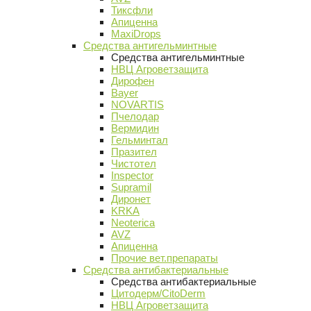
Тиксфли
Апиценна
MaxiDrops
Средства антигельминтные
Средства антигельминтные
НВЦ Агроветзащита
Дирофен
Bayer
NOVARTIS
Пчелодар
Вермидин
Гельминтал
Празител
Чистотел
Inspector
Supramil
Диронет
KRKA
Neoterica
AVZ
Апиценна
Прочие вет.препараты
Средства антибактериальные
Средства антибактериальные
Цитодерм/CitoDerm
НВЦ Агроветзащита