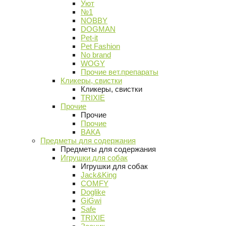
Уют
№1
NOBBY
DOGMAN
Pet-it
Pet Fashion
No brand
WOGY
Прочие вет.препараты
Кликеры, свистки
Кликеры, свистки
TRIXIE
Прочие
Прочие
Прочие
ВАКА
Предметы для содержания
Предметы для содержания
Игрушки для собак
Игрушки для собак
Jack&King
COMFY
Doglike
GiGwi
Safe
TRIXIE