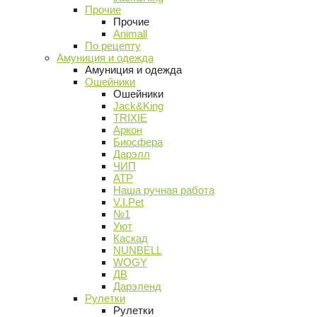
Прочие
Прочие
Animall
По рецепту
Амуниция и одежда
Амуниция и одежда
Ошейники
Ошейники
Jack&King
TRIXIE
Аркон
Биосфера
Дарэлл
ЧИП
АТР
Наша ручная работа
V.I.Pet
№1
Уют
Каскад
NUNBELL
WOGY
ДВ
Дарэленд
Рулетки
Рулетки