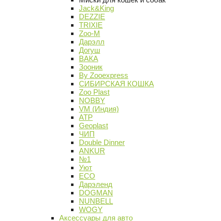
Jack&King
DEZZIE
TRIXIE
Zoo-M
Дарэлл
Догуш
ВАКА
Зооник
By Zooexpress
СИБИРСКАЯ КОШКА
Zoo Plast
NOBBY
VM (Индия)
АТР
Geoplast
ЧИП
Double Dinner
ANKUR
№1
Уют
ECO
Дарэленд
DOGMAN
NUNBELL
WOGY
Аксессуары для авто