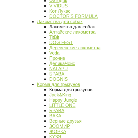
Фитодок
VIVIDUS
Кот Лукас
DOCTOR'S FORMULA
Лакомства для собак
Лакомства для собак
Алтайские лакомства
TitBit
DOG FEST
Деревенские лакомства
Veda
Прочие
ДеликаЧойс
NALAPU
БРАВА
DOGNIS
Корма для грызунов
Корма для грызунов
Jack&King
Happy Jungle
LITTLE ONE
БРАВА
ВАКА
Верные друзья
ЗООМИР
ЖОРКА
КУЗЯ