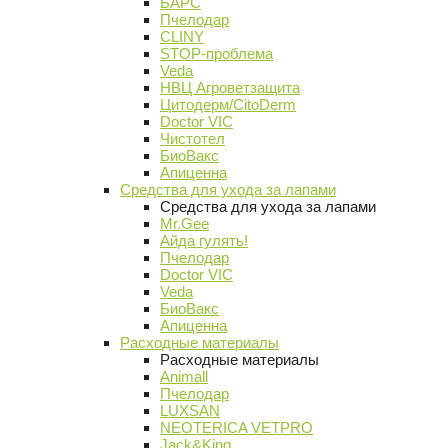
БАРС
Пчелодар
CLINY
STOP-проблема
Veda
НВЦ Агроветзащита
Цитодерм/CitoDerm
Doctor VIC
Чистотел
БиоВакс
Апиценна
Средства для ухода за лапами
Средства для ухода за лапами
Mr.Gee
Айда гулять!
Пчелодар
Doctor VIC
Veda
БиоВакс
Апиценна
Расходные материалы
Расходные материалы
Animall
Пчелодар
LUXSAN
NEOTERICA VETPRO
Jack&King