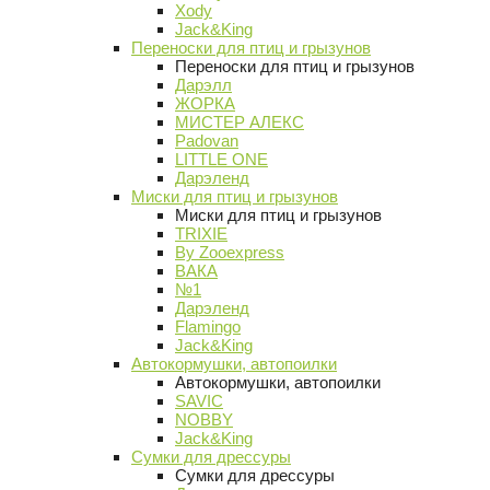
Xody
Jack&King
Переноски для птиц и грызунов
Переноски для птиц и грызунов
Дарэлл
ЖОРКА
МИСТЕР АЛЕКС
Padovan
LITTLE ONE
Дарэленд
Миски для птиц и грызунов
Миски для птиц и грызунов
TRIXIE
By Zooexpress
ВАКА
№1
Дарэленд
Flamingo
Jack&King
Автокормушки, автопоилки
Автокормушки, автопоилки
SAVIC
NOBBY
Jack&King
Сумки для дрессуры
Сумки для дрессуры