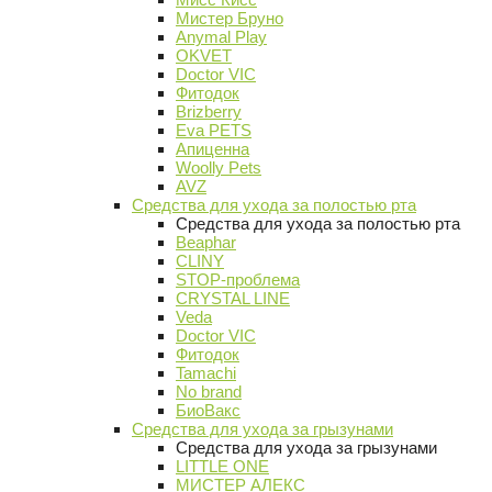
Мистер Бруно
Anymal Play
OKVET
Doctor VIC
Фитодок
Brizberry
Eva PETS
Апиценна
Woolly Pets
AVZ
Средства для ухода за полостью рта
Средства для ухода за полостью рта
Beaphar
CLINY
STOP-проблема
CRYSTAL LINE
Veda
Doctor VIC
Фитодок
Tamachi
No brand
БиоВакс
Средства для ухода за грызунами
Средства для ухода за грызунами
LITTLE ONE
МИСТЕР АЛЕКС