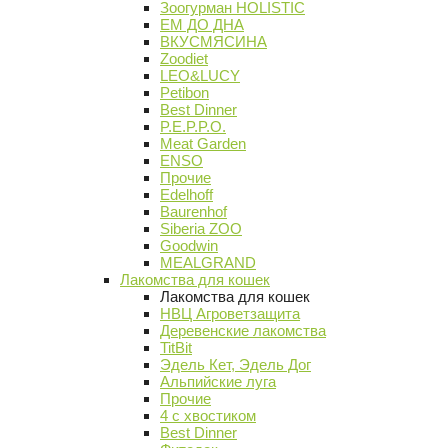
Зоогурман HOLISTIC
ЕМ ДО ДНА
ВКУСМЯСИНА
Zoodiet
LEO&LUCY
Petibon
Best Dinner
P.E.P.P.O.
Meat Garden
ENSO
Прочие
Edelhoff
Baurenhof
Siberia ZOO
Goodwin
MEALGRAND
Лакомства для кошек
Лакомства для кошек
НВЦ Агроветзащита
Деревенские лакомства
TitBit
Эдель Кет, Эдель Дог
Альпийские луга
Прочие
4 с хвостиком
Best Dinner