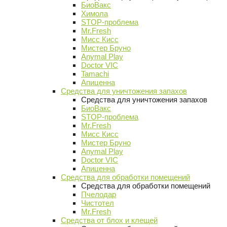
БиоВакс
Химола
STOP-проблема
Mr.Fresh
Мисс Кисс
Мистер Бруно
Anymal Play
Doctor VIC
Tamachi
Апиценна
Средства для уничтожения запахов
Средства для уничтожения запахов
БиоВакс
STOP-проблема
Mr.Fresh
Мисс Кисс
Мистер Бруно
Anymal Play
Doctor VIC
Апиценна
Средства для обработки помещений
Средства для обработки помещений
Пчелодар
Чистотел
Mr.Fresh
Средства от блох и клещей