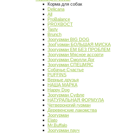
Корма для собак
Delicana
All
ProBalance
PROХВОСТ
Tasty
Brunch
Зоогурман BIG DOG
ЗооГурман БОЛЬШАЯ МИСКА
Зоогурман ЕМ БЕЗ ПРОБЛЕМ
Зоогурман Мясное ассорти
Зоогурман Смолли Дог
Зоогурман СПЕЦМЯС
Собачье Счастье
PUFFINS
Верные друзья
НАША МАРКА
Happy Dog
Зоогурман Суфле
НАТУРАЛЬНАЯ ФОРМУЛА
Четвероногий гурман
Деревенские лакомства
Зоогурман
Elato
Mr.Buffalo
Зоогурман пауч