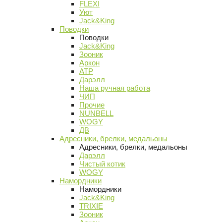
FLEXI
Уют
Jack&King
Поводки
Поводки
Jack&King
Зооник
Аркон
АТР
Дарэлл
Наша ручная работа
ЧИП
Прочие
NUNBELL
WOGY
ДВ
Адресники, брелки, медальоны
Адресники, брелки, медальоны
Дарэлл
Чистый котик
WOGY
Намордники
Намордники
Jack&King
TRIXIE
Зооник