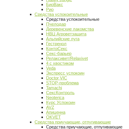
БиоВакс
Рио
Средства успокоительные
Средства успокоительные
Пчелодар
Деревенские лакомства
НВЦ Агроветзащита
Альпийские луга
Гестренол
КонтрСекс
Секс-барьер
Релаксивет/Relaxivet
4 с хвостиком
Veda
Экспресс успокоин
Doctor VIC
STOP-проблема
Tamachi
СексКонтроль
Neoterica
Курс Успокоин
AVZ
Апиценна
OKVET
Средства приучающие, отпугивающие
Средства приучающие, отпугивающие