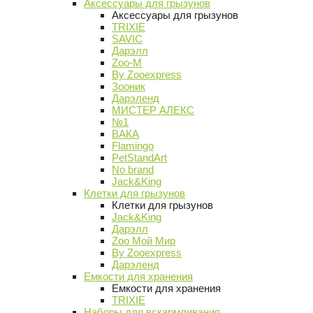
Аксессуары для грызунов
Аксессуары для грызунов
TRIXIE
SAVIC
Дарэлл
Zoo-M
By Zooexpress
Зооник
Дарэленд
МИСТЕР АЛЕКС
№1
ВАКА
Flamingo
PetStandArt
No brand
Jack&King
Клетки для грызунов
Клетки для грызунов
Jack&King
Дарэлл
Zoo Мой Мир
By Zooexpress
Дарэленд
Емкости для хранения
Емкости для хранения
TRIXIE
Наборы для вскармливания