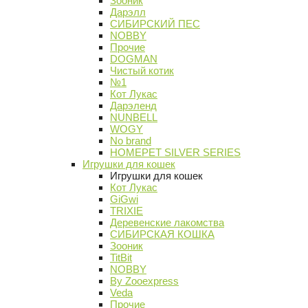
Зооник
Дарэлл
СИБИРСКИЙ ПЕС
NOBBY
Прочие
DOGMAN
Чистый котик
№1
Кот Лукас
Дарэленд
NUNBELL
WOGY
No brand
HOMEPET SILVER SERIES
Игрушки для кошек
Игрушки для кошек
Кот Лукас
GiGwi
TRIXIE
Деревенские лакомства
СИБИРСКАЯ КОШКА
Зооник
TitBit
NOBBY
By Zooexpress
Veda
Прочие