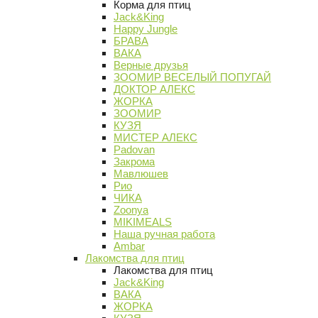
Корма для птиц
Jack&King
Happy Jungle
БРАВА
ВАКА
Верные друзья
ЗООМИР ВЕСЕЛЫЙ ПОПУГАЙ
ДОКТОР АЛЕКС
ЖОРКА
ЗООМИР
КУЗЯ
МИСТЕР АЛЕКС
Padovan
Закрома
Мавлюшев
Рио
ЧИКА
Zoonya
MIKIMEALS
Наша ручная работа
Ambar
Лакомства для птиц
Лакомства для птиц
Jack&King
ВАКА
ЖОРКА