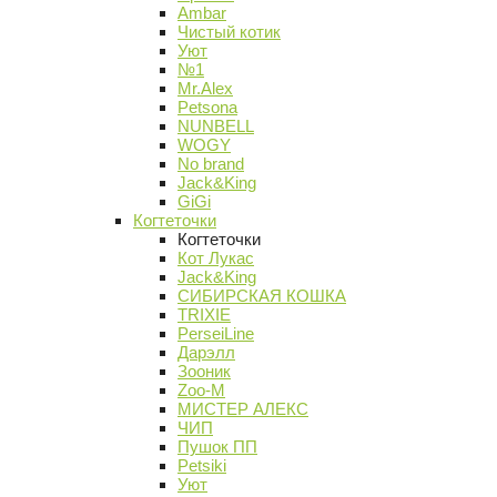
Ambar
Чистый котик
Уют
№1
Mr.Alex
Petsona
NUNBELL
WOGY
No brand
Jack&King
GiGi
Когтеточки
Когтеточки
Кот Лукас
Jack&King
СИБИРСКАЯ КОШКА
TRIXIE
PerseiLine
Дарэлл
Зооник
Zoo-M
МИСТЕР АЛЕКС
ЧИП
Пушок ПП
Petsiki
Уют