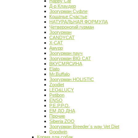
Happy Cat
Д-р Клаудер
Зоогурман Суфле
Кошачье Счастье
НАТУРАЛЬНАЯ ФОРМУЛА
Четвероногий гурман
Зоогурман
CANDYCAT
X-CAT
Амурр
Зоогурман пауч
Зоогурман BIG CAT
ВКУСМЯСИНА
Elato
Mr.Buffalo
Зоогурман HOLISTIC
Zoodiet
LEO&LUCY
Petibon
ENSO
P.E.P.P.O.
ЕМ ДО ДНА
Прочие
Siberia ZOO
Зоогурман Breeder`s way Vet Diet
Goodwin
Корма для собак