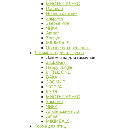
МИСТЕР АЛЕКС
Padovan
Ночной охотник
Закрома
Зверье мое
ЧИКА
Ambar
Zoonya
MIKIMEALS
Прочие вет.препараты
Лакомства для грызунов
Лакомства для грызунов
Jack&King
Happy Jungle
LITTLE ONE
ВАКА
ЗООМИР
ЖОРКА
КУЗЯ
МИСТЕР АЛЕКС
Закрома
ЧИКА
Альпийские луга
Ambar
MIKIMEALS
Корма для птиц