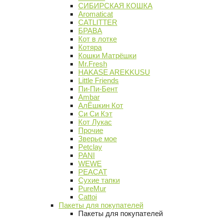
СИБИРСКАЯ КОШКА
Aromaticat
CATLITTER
БРАВА
Кот в лотке
Котяра
Кошки Матрёшки
Mr.Fresh
HAKASE AREKKUSU
Little Friends
Пи-Пи-Бент
Ambar
АлЁшкин Кот
Си Си Кэт
Кот Лукас
Прочие
Зверье мое
Petclay
PANI
WEWE
PEACAT
Сухие тапки
PureMur
Cattoi
Пакеты для покупателей
Пакеты для покупателей