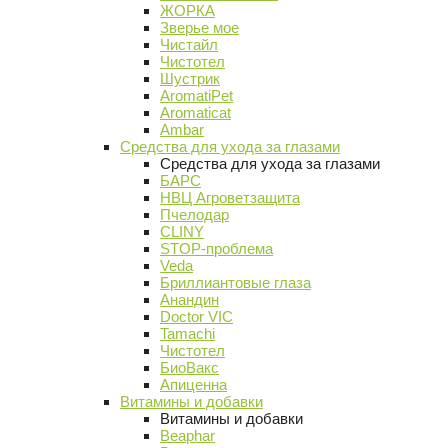
ЖОРКА
Зверье мое
Чистайл
Чистотел
Шустрик
AromatiPet
Aromaticat
Ambar
Средства для ухода за глазами
Средства для ухода за глазами
БАРС
НВЦ Агроветзащита
Пчелодар
CLINY
STOP-проблема
Veda
Бриллиантовые глаза
Анандин
Doctor VIC
Tamachi
Чистотел
БиоВакс
Апиценна
Витамины и добавки
Витамины и добавки
Beaphar