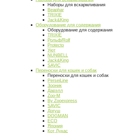
Наборы для вскармливания
Beaphar
TRIXIE
Jack&King
Оборудование для содержания
Оборудование для содержания
TRIXIE
Рольф/Rolf
Protecto
Уют
NUNBELL
Jack&King
SAVIC
Переноски для кошек и собак
Переноски для кошек и собак
PerseiLine
Зооник
Дарэлл
Zoo-M
By Zooexpress
SAVIC
Догуш
DOGMAN
ECO
Япония
Кот Лукас