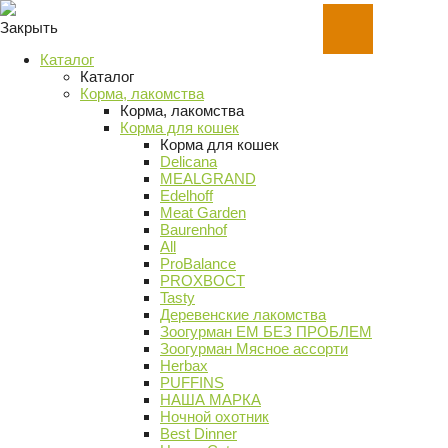
Закрыть
Каталог
Каталог
Корма, лакомства
Корма, лакомства
Корма для кошек
Корма для кошек
Delicana
MEALGRAND
Edelhoff
Meat Garden
Baurenhof
All
ProBalance
PROХВОСТ
Tasty
Деревенские лакомства
Зоогурман ЕМ БЕЗ ПРОБЛЕМ
Зоогурман Мясное ассорти
Herbax
PUFFINS
НАША МАРКА
Ночной охотник
Best Dinner