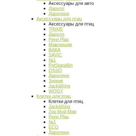
Аксессуары для авто
Дарэлл
Дарэленд
Аксессуары для птиц
Аксессуары для птиц
TRIXIE
Дарэлл
Penn Plax
Мавлюшев
ВАКА
SAVIC
№1
PetStandArt
OSSO
Дарэленд
Зооник
Jack&King
WOGY
Клетки для птиц
Клетки для птиц
Jack&King
Zoo Мой Мир
Penn Plax
№1
ECO
Дарэленд