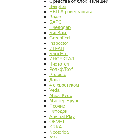
Средства от блох и клещей
Beaphar
НВЦ Агроветзащита
Bayer
БАРС
Пчелодар
БиоВакс
GreenFort
Inspector
ИН-АП
БлохНэт
ИНСЕКТАЛ
Чистотел
Рольф/Rolf
Protecto
Дана
4 с хвостиком
Veda
Мисс Кисс
Мистер Бруно
Прочие
Фитодок
Anymal Play
OKVET
KRKA
Neoterica
AVZ