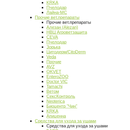
KRKA
Пчелодар
Лайна-МС
Прочие вет.препараты
Прочие вет.препараты
Алезан (Alezan)
НВЦ Агроветзащита
CEVA
Пчелодар
Зорька
Цитодерм/CitoDerm
Veda
Прочие
AVZ
OKVET
EnteroZOO
Doctor VIC
Tamachi
Ветом
СексКонтроль
Neoterica
Биоцентр "Чин"
KRKA
Апиценна
Средства для ухода за ушами
Средства для ухода за ушами