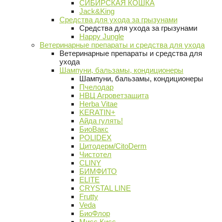
СИБИРСКАЯ КОШКА
Jack&King
Средства для ухода за грызунами
Средства для ухода за грызунами
Happy Jungle
Ветеринарные препараты и средства для ухода
Ветеринарные препараты и средства для
ухода
Шампуни, бальзамы, кондиционеры
Шампуни, бальзамы, кондиционеры
Пчелодар
НВЦ Агроветзащита
Herba Vitae
KERATIN+
Айда гулять!
БиоВакс
POLIDEX
Цитодерм/CitoDerm
Чистотел
CLINY
БИМФИТО
ELITE
CRYSTAL LINE
Frutty
Veda
БиоФлор
Мисс Кисс