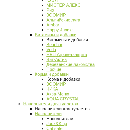
КУЗЯ
МИСТЕР АЛЕКС
Рио
ЗООМИР
Альпийские луга
Ambar
Happy Jungle
Витамины и добавки
Витамины и добавки
Beaphar
Veda
НВЦ Агроветзащита
Вит-Актив
Деревенские лакомства
Прочие
Корма и добавки
Корма и добавки
ЗООМИР
ЧИКА
Аква-Меню
AQUA CRYSTAL
Наполнители для туалетов
Наполнители для туалетов
Наполнители
Наполнители
Jack&King
Cat safe