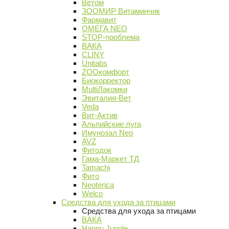
Ветом
ЗООМИР Витаминчик
Фармавит
ОМЕГА NEO
STOP-проблема
ВАКА
CLINY
Unitabs
ZOOкомфорт
Биокорректор
MultiЛакомки
Эвиталия-Вет
Veda
Вит-Актив
Альпийские луга
Имунозал Neo
AVZ
Фитодок
Гама-Маркет ТД
Tamachi
Фито
Neoterica
Welco
Средства для ухода за птицами
Средства для ухода за птицами
ВАКА
Happy Jungle