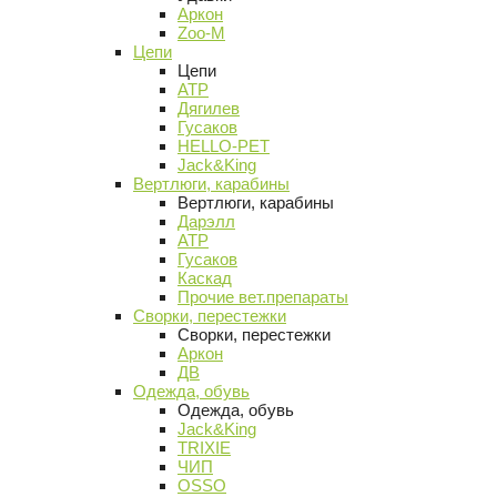
Аркон
Zoo-M
Цепи
Цепи
АТР
Дягилев
Гусаков
HELLO-PET
Jack&King
Вертлюги, карабины
Вертлюги, карабины
Дарэлл
АТР
Гусаков
Каскад
Прочие вет.препараты
Сворки, перестежки
Сворки, перестежки
Аркон
ДВ
Одежда, обувь
Одежда, обувь
Jack&King
TRIXIE
ЧИП
OSSO