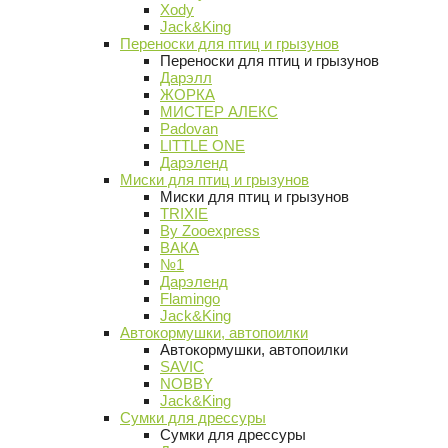
Xody
Jack&King
Переноски для птиц и грызунов
Переноски для птиц и грызунов
Дарэлл
ЖОРКА
МИСТЕР АЛЕКС
Padovan
LITTLE ONE
Дарэленд
Миски для птиц и грызунов
Миски для птиц и грызунов
TRIXIE
By Zooexpress
ВАКА
№1
Дарэленд
Flamingo
Jack&King
Автокормушки, автопоилки
Автокормушки, автопоилки
SAVIC
NOBBY
Jack&King
Сумки для дрессуры
Сумки для дрессуры