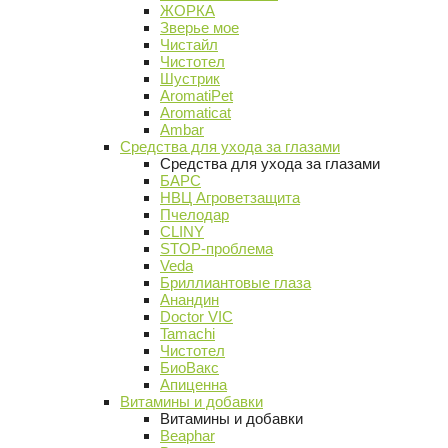
ЖОРКА
Зверье мое
Чистайл
Чистотел
Шустрик
AromatiPet
Aromaticat
Ambar
Средства для ухода за глазами
Средства для ухода за глазами
БАРС
НВЦ Агроветзащита
Пчелодар
CLINY
STOP-проблема
Veda
Бриллиантовые глаза
Анандин
Doctor VIC
Tamachi
Чистотел
БиоВакс
Апиценна
Витамины и добавки
Витамины и добавки
Beaphar