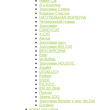
Happy Cat
Д-р Клаудер
Зоогурман Суфле
Кошачье Счастье
НАТУРАЛЬНАЯ ФОРМУЛА
Четвероногий гурман
Зоогурман
CANDYCAT
X-CAT
Амурр
Зоогурман пауч
Зоогурман BIG CAT
ВКУСМЯСИНА
Elato
Mr.Buffalo
Зоогурман HOLISTIC
Zoodiet
LEO&LUCY
Petibon
ENSO
P.E.P.P.O.
ЕМ ДО ДНА
Прочие
Siberia ZOO
Зоогурман Breeder`s way Vet Diet
Goodwin
Корма для собак