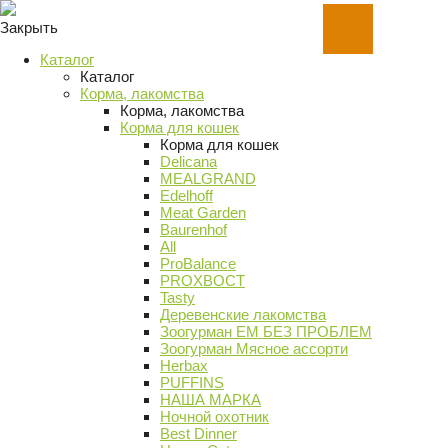
Закрыть
Каталог
Каталог
Корма, лакомства
Корма, лакомства
Корма для кошек
Корма для кошек
Delicana
MEALGRAND
Edelhoff
Meat Garden
Baurenhof
All
ProBalance
PROХВОСТ
Tasty
Деревенские лакомства
Зоогурман ЕМ БЕЗ ПРОБЛЕМ
Зоогурман Мясное ассорти
Herbax
PUFFINS
НАША МАРКА
Ночной охотник
Best Dinner