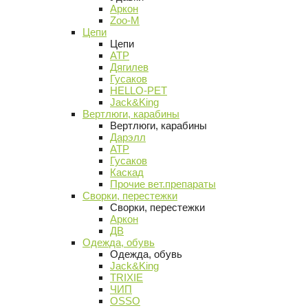
Аркон
Zoo-M
Цепи
Цепи
АТР
Дягилев
Гусаков
HELLO-PET
Jack&King
Вертлюги, карабины
Вертлюги, карабины
Дарэлл
АТР
Гусаков
Каскад
Прочие вет.препараты
Сворки, перестежки
Сворки, перестежки
Аркон
ДВ
Одежда, обувь
Одежда, обувь
Jack&King
TRIXIE
ЧИП
OSSO