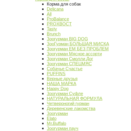
Корма для собак
Delicana
All
ProBalance
PROХВОСТ
Tasty
Brunch
Зоогурман BIG DOG
ЗооГурман БОЛЬШАЯ МИСКА
Зоогурман ЕМ БЕЗ ПРОБЛЕМ
Зоогурман Мясное ассорти
Зоогурман Смолли Дог
Зоогурман СПЕЦМЯС
Собачье Счастье
PUFFINS
Верные друзья
НАША МАРКА
Happy Dog
Зоогурман Суфле
НАТУРАЛЬНАЯ ФОРМУЛА
Четвероногий гурман
Деревенские лакомства
Зоогурман
Elato
Mr.Buffalo
Зоогурман пауч