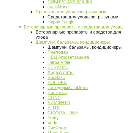
СИБИРСКАЯ КОШКА
Jack&King
Средства для ухода за грызунами
Средства для ухода за грызунами
Happy Jungle
Ветеринарные препараты и средства для ухода
Ветеринарные препараты и средства для
ухода
Шампуни, бальзамы, кондиционеры
Шампуни, бальзамы, кондиционеры
Пчелодар
НВЦ Агроветзащита
Herba Vitae
KERATIN+
Айда гулять!
БиоВакс
POLIDEX
Цитодерм/CitoDerm
Чистотел
CLINY
БИМФИТО
ELITE
CRYSTAL LINE
Frutty
Veda
БиоФлор
Мисс Кисс