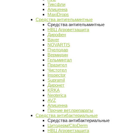
Тиксфли
Апиценна
MaxiDrops
Средства антигельминтные
Средства антигельминтные
НВЦ Агроветзащита
Дирофен
Bayer
NOVARTIS
Пчелодар
Вермидин
Гельминтал
Празител
Чистотел
Inspector
Supramil
Диронет
KRKA
Neoterica
AVZ
Апиценна
Прочие вет.препараты
Средства антибактериальные
Средства антибактериальные
Цитодерм/CitoDerm
НВЦ Агроветзащита