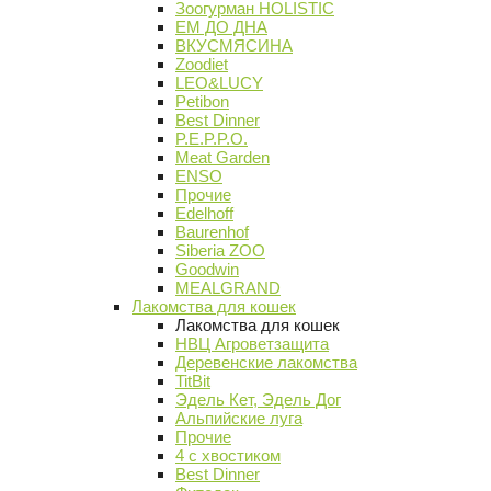
Зоогурман HOLISTIC
ЕМ ДО ДНА
ВКУСМЯСИНА
Zoodiet
LEO&LUCY
Petibon
Best Dinner
P.E.P.P.O.
Meat Garden
ENSO
Прочие
Edelhoff
Baurenhof
Siberia ZOO
Goodwin
MEALGRAND
Лакомства для кошек
Лакомства для кошек
НВЦ Агроветзащита
Деревенские лакомства
TitBit
Эдель Кет, Эдель Дог
Альпийские луга
Прочие
4 с хвостиком
Best Dinner