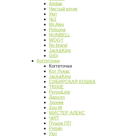
Ambar
Чистый котик
Уют
№1
Mr.Alex
Petsona
NUNBELL
WOGY
No brand
Jack&King
GiGi
Когтеточки
Когтеточки
Кот Лукас
Jack&King
СИБИРСКАЯ КОШКА
TRIXIE
PerseiLine
Дарэлл
Зооник
Zoo-M
МИСТЕР АЛЕКС
ЧИП
Пушок ПП
Petsiki
Уют