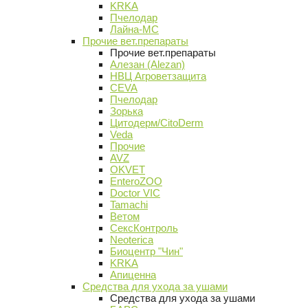
KRKA
Пчелодар
Лайна-МС
Прочие вет.препараты
Прочие вет.препараты
Алезан (Alezan)
НВЦ Агроветзащита
CEVA
Пчелодар
Зорька
Цитодерм/CitoDerm
Veda
Прочие
AVZ
OKVET
EnteroZOO
Doctor VIC
Tamachi
Ветом
СексКонтроль
Neoterica
Биоцентр "Чин"
KRKA
Апиценна
Средства для ухода за ушами
Средства для ухода за ушами