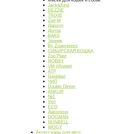
Jack&King
DEZZIE
TRIXIE
Zoo-M
Дарэлл
Догуш
ВАКА
Зооник
By Zooexpress
СИБИРСКАЯ КОШКА
Zoo Plast
NOBBY
VM (Индия)
АТР
Geoplast
ЧИП
Double Dinner
ANKUR
№1
Уют
ECO
Дарэленд
DOGMAN
NUNBELL
WOGY
Аксессуары для авто