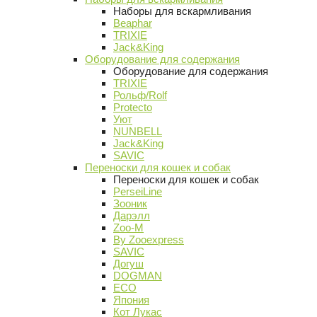
Наборы для вскармливания
Beaphar
TRIXIE
Jack&King
Оборудование для содержания
Оборудование для содержания
TRIXIE
Рольф/Rolf
Protecto
Уют
NUNBELL
Jack&King
SAVIC
Переноски для кошек и собак
Переноски для кошек и собак
PerseiLine
Зооник
Дарэлл
Zoo-M
By Zooexpress
SAVIC
Догуш
DOGMAN
ECO
Япония
Кот Лукас