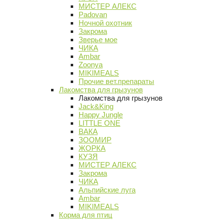
МИСТЕР АЛЕКС
Padovan
Ночной охотник
Закрома
Зверье мое
ЧИКА
Ambar
Zoonya
MIKIMEALS
Прочие вет.препараты
Лакомства для грызунов
Лакомства для грызунов
Jack&King
Happy Jungle
LITTLE ONE
ВАКА
ЗООМИР
ЖОРКА
КУЗЯ
МИСТЕР АЛЕКС
Закрома
ЧИКА
Альпийские луга
Ambar
MIKIMEALS
Корма для птиц