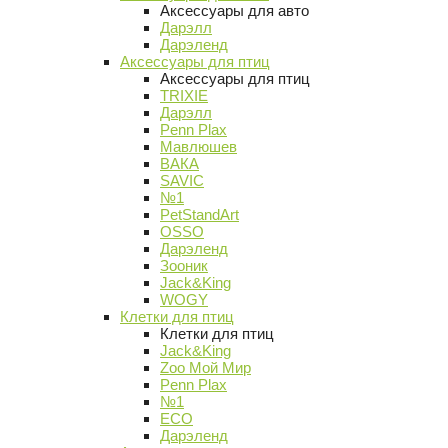
Аксессуары для авто
Дарэлл
Дарэленд
Аксессуары для птиц
Аксессуары для птиц
TRIXIE
Дарэлл
Penn Plax
Мавлюшев
ВАКА
SAVIC
№1
PetStandArt
OSSO
Дарэленд
Зооник
Jack&King
WOGY
Клетки для птиц
Клетки для птиц
Jack&King
Zoo Мой Мир
Penn Plax
№1
ECO
Дарэленд