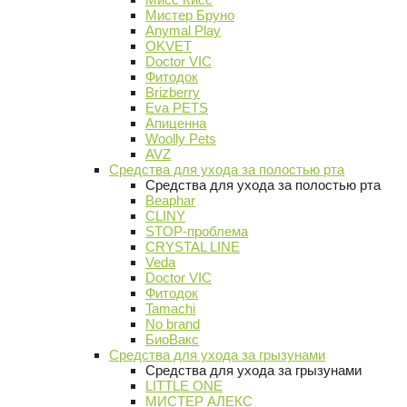
Мистер Бруно
Anymal Play
OKVET
Doctor VIC
Фитодок
Brizberry
Eva PETS
Апиценна
Woolly Pets
AVZ
Средства для ухода за полостью рта
Средства для ухода за полостью рта
Beaphar
CLINY
STOP-проблема
CRYSTAL LINE
Veda
Doctor VIC
Фитодок
Tamachi
No brand
БиоВакс
Средства для ухода за грызунами
Средства для ухода за грызунами
LITTLE ONE
МИСТЕР АЛЕКС