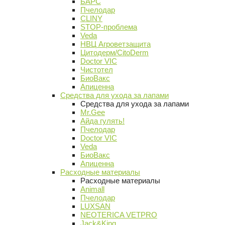
БАРС
Пчелодар
CLINY
STOP-проблема
Veda
НВЦ Агроветзащита
Цитодерм/CitoDerm
Doctor VIC
Чистотел
БиоВакс
Апиценна
Средства для ухода за лапами
Средства для ухода за лапами
Mr.Gee
Айда гулять!
Пчелодар
Doctor VIC
Veda
БиоВакс
Апиценна
Расходные материалы
Расходные материалы
Animall
Пчелодар
LUXSAN
NEOTERICA VETPRO
Jack&King