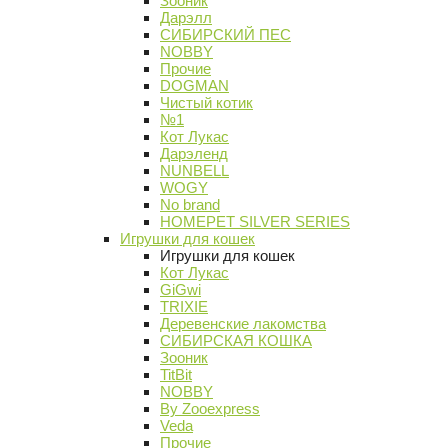
Зооник
Дарэлл
СИБИРСКИЙ ПЕС
NOBBY
Прочие
DOGMAN
Чистый котик
№1
Кот Лукас
Дарэленд
NUNBELL
WOGY
No brand
HOMEPET SILVER SERIES
Игрушки для кошек
Игрушки для кошек
Кот Лукас
GiGwi
TRIXIE
Деревенские лакомства
СИБИРСКАЯ КОШКА
Зооник
TitBit
NOBBY
By Zooexpress
Veda
Прочие