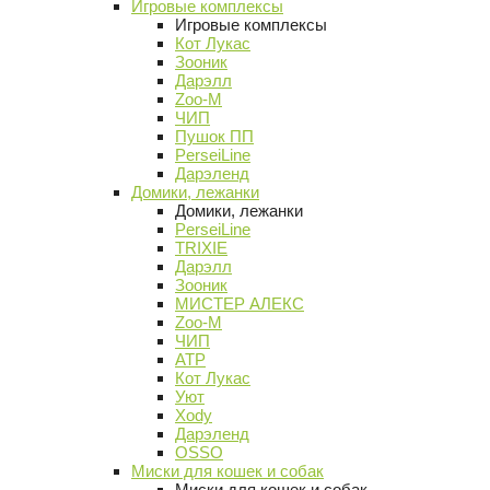
Игровые комплексы
Игровые комплексы
Кот Лукас
Зооник
Дарэлл
Zoo-M
ЧИП
Пушок ПП
PerseiLine
Дарэленд
Домики, лежанки
Домики, лежанки
PerseiLine
TRIXIE
Дарэлл
Зооник
МИСТЕР АЛЕКС
Zoo-M
ЧИП
АТР
Кот Лукас
Уют
Xody
Дарэленд
OSSO
Миски для кошек и собак
Миски для кошек и собак