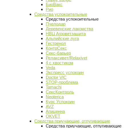
БиоВакс
Рио
Средства успокоительные
Средства успокоительные
Пчелодар
Деревенские лакомства
НВЦ Агроветзащита
Альпийские луга
Гестренол
КонтрСекс
Секс-барьер
Релаксивет/Relaxivet
4 с хвостиком
Veda
Экспресс успокоин
Doctor VIC
STOP-проблема
Tamachi
СексКонтроль
Neoterica
Курс Успокоин
AVZ
Апиценна
OKVET
Средства приучающие, отпугивающие
Средства приучающие, отпугивающие