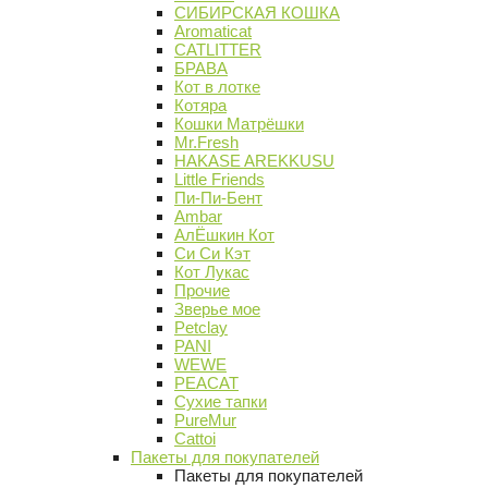
СИБИРСКАЯ КОШКА
Aromaticat
CATLITTER
БРАВА
Кот в лотке
Котяра
Кошки Матрёшки
Mr.Fresh
HAKASE AREKKUSU
Little Friends
Пи-Пи-Бент
Ambar
АлЁшкин Кот
Си Си Кэт
Кот Лукас
Прочие
Зверье мое
Petclay
PANI
WEWE
PEACAT
Сухие тапки
PureMur
Cattoi
Пакеты для покупателей
Пакеты для покупателей