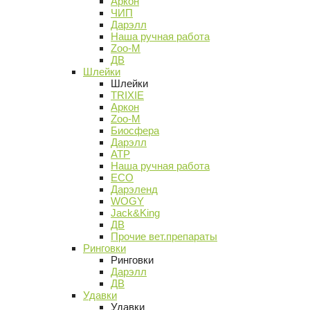
Аркон
ЧИП
Дарэлл
Наша ручная работа
Zoo-M
ДВ
Шлейки
Шлейки
TRIXIE
Аркон
Zoo-M
Биосфера
Дарэлл
АТР
Наша ручная работа
ECO
Дарэленд
WOGY
Jack&King
ДВ
Прочие вет.препараты
Ринговки
Ринговки
Дарэлл
ДВ
Удавки
Удавки