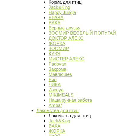
Корма для птиц
Jack&King
Happy Jungle
БРАВА
ВАКА
Верные друзья
ЗООМИР ВЕСЕЛЫЙ ПОПУГАЙ
ДОКТОР АЛЕКС
ЖОРКА
ЗООМИР
КУЗЯ
МИСТЕР АЛЕКС
Padovan
Закрома
Мавлюшев
Рио
ЧИКА
Zoonya
MIKIMEALS
Наша ручная работа
Ambar
Лакомства для птиц
Лакомства для птиц
Jack&King
ВАКА
ЖОРКА