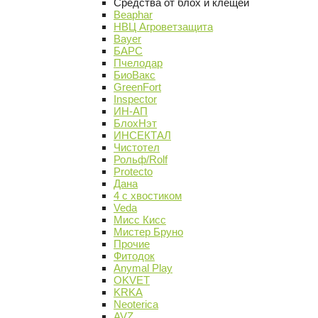
Средства от блох и клещей
Beaphar
НВЦ Агроветзащита
Bayer
БАРС
Пчелодар
БиоВакс
GreenFort
Inspector
ИН-АП
БлохНэт
ИНСЕКТАЛ
Чистотел
Рольф/Rolf
Protecto
Дана
4 с хвостиком
Veda
Мисс Кисс
Мистер Бруно
Прочие
Фитодок
Anymal Play
OKVET
KRKA
Neoterica
AVZ