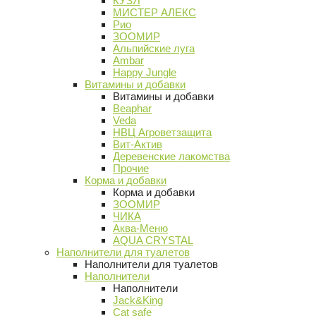
КУЗЯ
МИСТЕР АЛЕКС
Рио
ЗООМИР
Альпийские луга
Ambar
Happy Jungle
Витамины и добавки
Витамины и добавки
Beaphar
Veda
НВЦ Агроветзащита
Вит-Актив
Деревенские лакомства
Прочие
Корма и добавки
Корма и добавки
ЗООМИР
ЧИКА
Аква-Меню
AQUA CRYSTAL
Наполнители для туалетов
Наполнители для туалетов
Наполнители
Наполнители
Jack&King
Cat safe