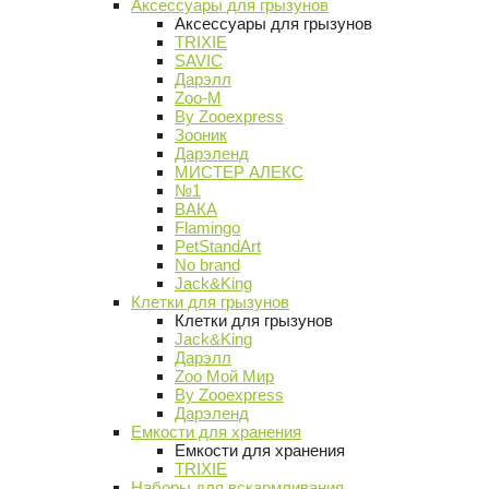
Аксессуары для грызунов
Аксессуары для грызунов
TRIXIE
SAVIC
Дарэлл
Zoo-M
By Zooexpress
Зооник
Дарэленд
МИСТЕР АЛЕКС
№1
ВАКА
Flamingo
PetStandArt
No brand
Jack&King
Клетки для грызунов
Клетки для грызунов
Jack&King
Дарэлл
Zoo Мой Мир
By Zooexpress
Дарэленд
Емкости для хранения
Емкости для хранения
TRIXIE
Наборы для вскармливания