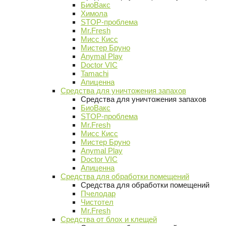
БиоВакс
Химола
STOP-проблема
Mr.Fresh
Мисс Кисс
Мистер Бруно
Anymal Play
Doctor VIC
Tamachi
Апиценна
Средства для уничтожения запахов
Средства для уничтожения запахов
БиоВакс
STOP-проблема
Mr.Fresh
Мисс Кисс
Мистер Бруно
Anymal Play
Doctor VIC
Апиценна
Средства для обработки помещений
Средства для обработки помещений
Пчелодар
Чистотел
Mr.Fresh
Средства от блох и клещей