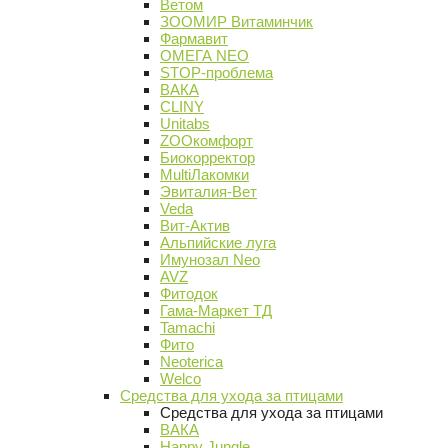
Ветом
ЗООМИР Витаминчик
Фармавит
ОМЕГА NEO
STOP-проблема
ВАКА
CLINY
Unitabs
ZOOкомфорт
Биокорректор
MultiЛакомки
Эвиталия-Вет
Veda
Вит-Актив
Альпийские луга
Имунозал Neo
AVZ
Фитодок
Гама-Маркет ТД
Tamachi
Фито
Neoterica
Welco
Средства для ухода за птицами
Средства для ухода за птицами
ВАКА
Happy Jungle