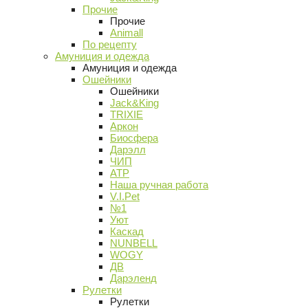
Прочие
Прочие
Animall
По рецепту
Амуниция и одежда
Амуниция и одежда
Ошейники
Ошейники
Jack&King
TRIXIE
Аркон
Биосфера
Дарэлл
ЧИП
АТР
Наша ручная работа
V.I.Pet
№1
Уют
Каскад
NUNBELL
WOGY
ДВ
Дарэленд
Рулетки
Рулетки