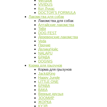
Фитодок
VIVIDUS
Кот Лукас
DOCTOR'S FORMULA
Лакомства для собак
Лакомства для собак
Алтайские лакомства
TitBit
DOG FEST
Деревенские лакомства
Veda
Прочие
ДеликаЧойс
NALAPU
БРАВА
DOGNIS
Корма для грызунов
Корма для грызунов
Jack&King
Happy Jungle
LITTLE ONE
БРАВА
ВАКА
Верные друзья
ЗООМИР
ЖОРКА
КУЗЯ