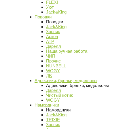
FLEXI
Уют
Jack&King
Поводки
Поводки
Jack&King
Зооник
Аркон
АТР
Дарэлл
Наша ручная работа
ЧИП
Прочие
NUNBELL
WOGY
ДВ
Адресники, брелки, медальоны
Адресники, брелки, медальоны
Дарэлл
Чистый котик
WOGY
Намордники
Намордники
Jack&King
TRIXIE
Зооник