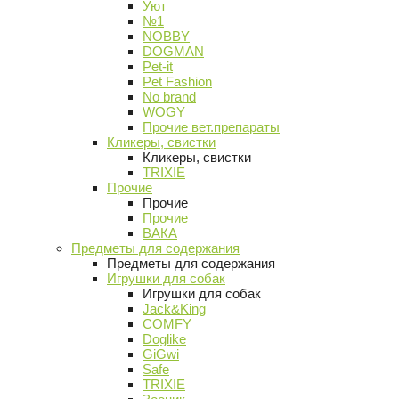
Уют
№1
NOBBY
DOGMAN
Pet-it
Pet Fashion
No brand
WOGY
Прочие вет.препараты
Кликеры, свистки
Кликеры, свистки
TRIXIE
Прочие
Прочие
Прочие
ВАКА
Предметы для содержания
Предметы для содержания
Игрушки для собак
Игрушки для собак
Jack&King
COMFY
Doglike
GiGwi
Safe
TRIXIE