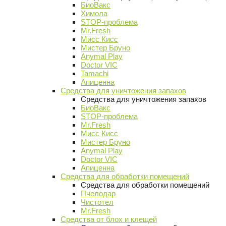
БиоВакс
Химола
STOP-проблема
Mr.Fresh
Мисс Кисс
Мистер Бруно
Anymal Play
Doctor VIC
Tamachi
Апиценна
Средства для уничтожения запахов
Средства для уничтожения запахов
БиоВакс
STOP-проблема
Mr.Fresh
Мисс Кисс
Мистер Бруно
Anymal Play
Doctor VIC
Апиценна
Средства для обработки помещений
Средства для обработки помещений
Пчелодар
Чистотел
Mr.Fresh
Средства от блох и клещей