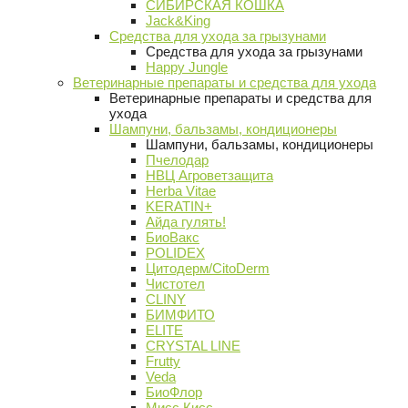
СИБИРСКАЯ КОШКА
Jack&King
Средства для ухода за грызунами
Средства для ухода за грызунами
Happy Jungle
Ветеринарные препараты и средства для ухода
Ветеринарные препараты и средства для
ухода
Шампуни, бальзамы, кондиционеры
Шампуни, бальзамы, кондиционеры
Пчелодар
НВЦ Агроветзащита
Herba Vitae
KERATIN+
Айда гулять!
БиоВакс
POLIDEX
Цитодерм/CitoDerm
Чистотел
CLINY
БИМФИТО
ELITE
CRYSTAL LINE
Frutty
Veda
БиоФлор
Мисс Кисс