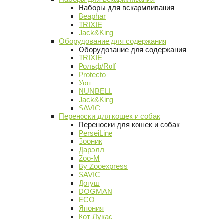
Наборы для вскармливания
Beaphar
TRIXIE
Jack&King
Оборудование для содержания
Оборудование для содержания
TRIXIE
Рольф/Rolf
Protecto
Уют
NUNBELL
Jack&King
SAVIC
Переноски для кошек и собак
Переноски для кошек и собак
PerseiLine
Зооник
Дарэлл
Zoo-M
By Zooexpress
SAVIC
Догуш
DOGMAN
ECO
Япония
Кот Лукас