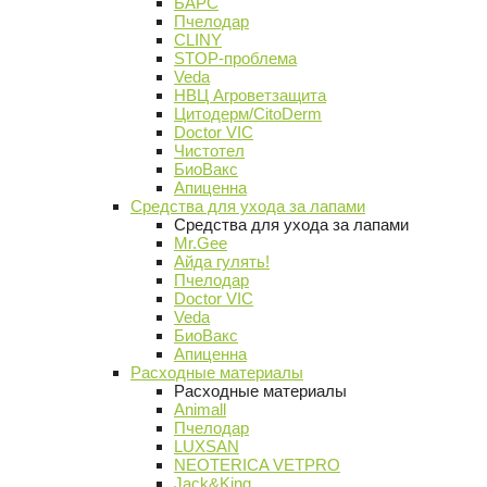
БАРС
Пчелодар
CLINY
STOP-проблема
Veda
НВЦ Агроветзащита
Цитодерм/CitoDerm
Doctor VIC
Чистотел
БиоВакс
Апиценна
Средства для ухода за лапами
Средства для ухода за лапами
Mr.Gee
Айда гулять!
Пчелодар
Doctor VIC
Veda
БиоВакс
Апиценна
Расходные материалы
Расходные материалы
Animall
Пчелодар
LUXSAN
NEOTERICA VETPRO
Jack&King