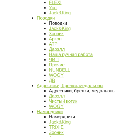
FLEXI
Уют
Jack&King
Поводки
Поводки
Jack&King
Зооник
Аркон
АТР
Дарэлл
Наша ручная работа
ЧИП
Прочие
NUNBELL
WOGY
ДВ
Адресники, брелки, медальоны
Адресники, брелки, медальоны
Дарэлл
Чистый котик
WOGY
Намордники
Намордники
Jack&King
TRIXIE
Зооник