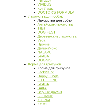
Фитодок
VIVIDUS
Кот Лукас
DOCTOR'S FORMULA
Лакомства для собак
Лакомства для собак
Алтайские лакомства
TitBit
DOG FEST
Деревенские лакомства
Veda
Прочие
ДеликаЧойс
NALAPU
БРАВА
DOGNIS
Корма для грызунов
Корма для грызунов
Jack&King
Happy Jungle
LITTLE ONE
БРАВА
ВАКА
Верные друзья
ЗООМИР
ЖОРКА
КУЗЯ