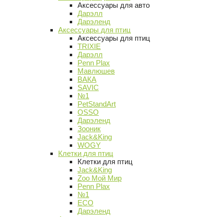
Аксессуары для авто
Дарэлл
Дарэленд
Аксессуары для птиц
Аксессуары для птиц
TRIXIE
Дарэлл
Penn Plax
Мавлюшев
ВАКА
SAVIC
№1
PetStandArt
OSSO
Дарэленд
Зооник
Jack&King
WOGY
Клетки для птиц
Клетки для птиц
Jack&King
Zoo Мой Мир
Penn Plax
№1
ECO
Дарэленд