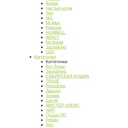
Ambar
Чистый котик
Уют
№1
Mr.Alex
Petsona
NUNBELL
WOGY
No brand
Jack&King
GiGi
Когтеточки
Когтеточки
Кот Лукас
Jack&King
СИБИРСКАЯ КОШКА
TRIXIE
PerseiLine
Дарэлл
Зооник
Zoo-M
МИСТЕР АЛЕКС
ЧИП
Пушок ПП
Petsiki
Уют