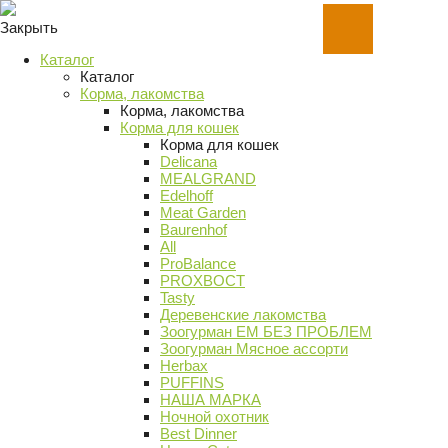
Закрыть
Каталог
Каталог
Корма, лакомства
Корма, лакомства
Корма для кошек
Корма для кошек
Delicana
MEALGRAND
Edelhoff
Meat Garden
Baurenhof
All
ProBalance
PROХВОСТ
Tasty
Деревенские лакомства
Зоогурман ЕМ БЕЗ ПРОБЛЕМ
Зоогурман Мясное ассорти
Herbax
PUFFINS
НАША МАРКА
Ночной охотник
Best Dinner