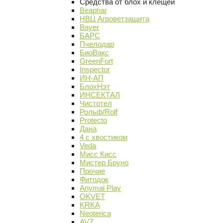
Средства от блох и клещей
Beaphar
НВЦ Агроветзащита
Bayer
БАРС
Пчелодар
БиоВакс
GreenFort
Inspector
ИН-АП
БлохНэт
ИНСЕКТАЛ
Чистотел
Рольф/Rolf
Protecto
Дана
4 с хвостиком
Veda
Мисс Кисс
Мистер Бруно
Прочие
Фитодок
Anymal Play
OKVET
KRKA
Neoterica
AVZ