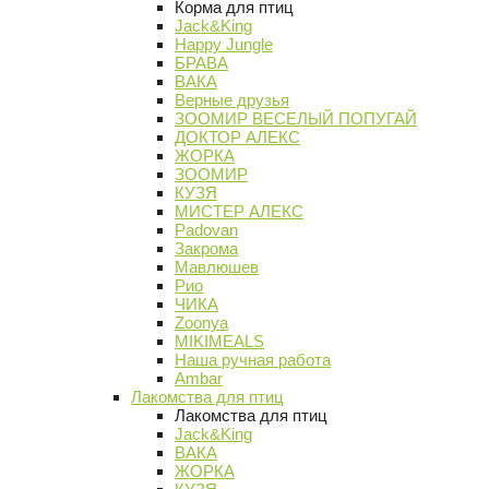
Корма для птиц
Jack&King
Happy Jungle
БРАВА
ВАКА
Верные друзья
ЗООМИР ВЕСЕЛЫЙ ПОПУГАЙ
ДОКТОР АЛЕКС
ЖОРКА
ЗООМИР
КУЗЯ
МИСТЕР АЛЕКС
Padovan
Закрома
Мавлюшев
Рио
ЧИКА
Zoonya
MIKIMEALS
Наша ручная работа
Ambar
Лакомства для птиц
Лакомства для птиц
Jack&King
ВАКА
ЖОРКА