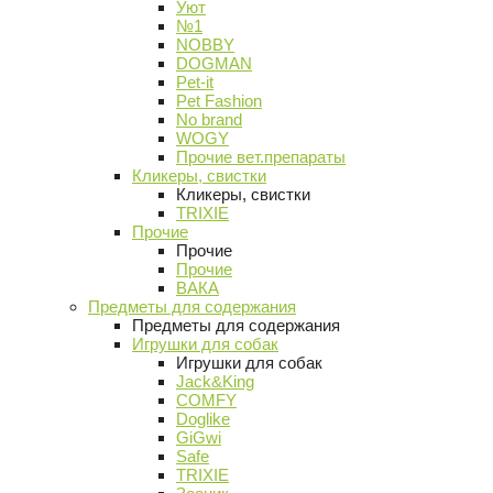
Уют
№1
NOBBY
DOGMAN
Pet-it
Pet Fashion
No brand
WOGY
Прочие вет.препараты
Кликеры, свистки
Кликеры, свистки
TRIXIE
Прочие
Прочие
Прочие
ВАКА
Предметы для содержания
Предметы для содержания
Игрушки для собак
Игрушки для собак
Jack&King
COMFY
Doglike
GiGwi
Safe
TRIXIE