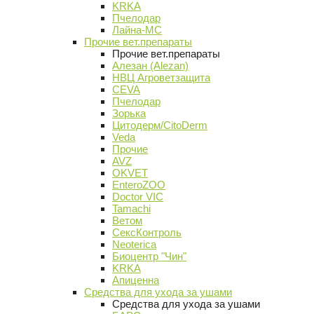
KRKA
Пчелодар
Лайна-МС
Прочие вет.препараты
Прочие вет.препараты
Алезан (Alezan)
НВЦ Агроветзащита
CEVA
Пчелодар
Зорька
Цитодерм/CitoDerm
Veda
Прочие
AVZ
OKVET
EnteroZOO
Doctor VIC
Tamachi
Ветом
СексКонтроль
Neoterica
Биоцентр "Чин"
KRKA
Апиценна
Средства для ухода за ушами
Средства для ухода за ушами