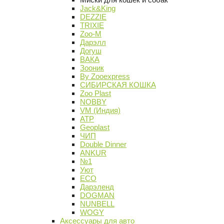
Jack&King
DEZZIE
TRIXIE
Zoo-M
Дарэлл
Догуш
ВАКА
Зооник
By Zooexpress
СИБИРСКАЯ КОШКА
Zoo Plast
NOBBY
VM (Индия)
АТР
Geoplast
ЧИП
Double Dinner
ANKUR
№1
Уют
ECO
Дарэленд
DOGMAN
NUNBELL
WOGY
Аксессуары для авто