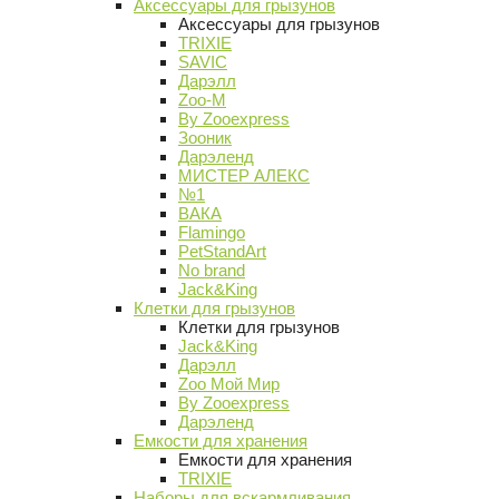
Аксессуары для грызунов
Аксессуары для грызунов
TRIXIE
SAVIC
Дарэлл
Zoo-M
By Zooexpress
Зооник
Дарэленд
МИСТЕР АЛЕКС
№1
ВАКА
Flamingo
PetStandArt
No brand
Jack&King
Клетки для грызунов
Клетки для грызунов
Jack&King
Дарэлл
Zoo Мой Мир
By Zooexpress
Дарэленд
Емкости для хранения
Емкости для хранения
TRIXIE
Наборы для вскармливания