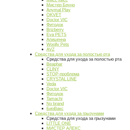
Мистер Бруно
Anymal Play
OKVET
Doctor VIC
Фитодок
Brizberry
Eva PETS
Апиценна
Woolly Pets
AVZ
Средства для ухода за полостью рта
Средства для ухода за полостью рта
Beaphar
CLINY
STOP-проблема
CRYSTAL LINE
Veda
Doctor VIC
Фитодок
Tamachi
No brand
БиоВакс
Средства для ухода за грызунами
Средства для ухода за грызунами
LITTLE ONE
МИСТЕР АЛЕКС