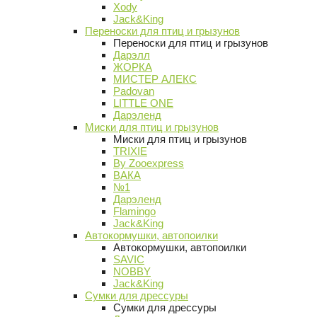
Xody
Jack&King
Переноски для птиц и грызунов
Переноски для птиц и грызунов
Дарэлл
ЖОРКА
МИСТЕР АЛЕКС
Padovan
LITTLE ONE
Дарэленд
Миски для птиц и грызунов
Миски для птиц и грызунов
TRIXIE
By Zooexpress
ВАКА
№1
Дарэленд
Flamingo
Jack&King
Автокормушки, автопоилки
Автокормушки, автопоилки
SAVIC
NOBBY
Jack&King
Сумки для дрессуры
Сумки для дрессуры