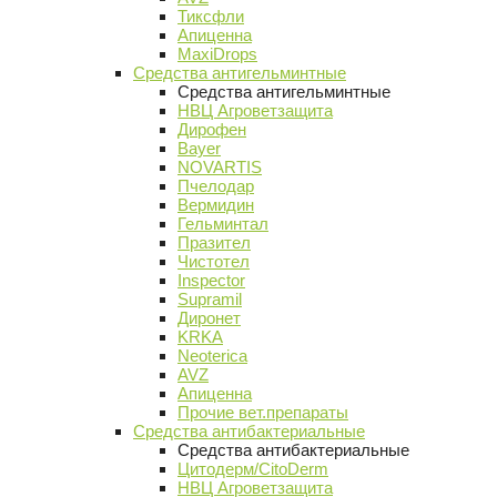
Тиксфли
Апиценна
MaxiDrops
Средства антигельминтные
Средства антигельминтные
НВЦ Агроветзащита
Дирофен
Bayer
NOVARTIS
Пчелодар
Вермидин
Гельминтал
Празител
Чистотел
Inspector
Supramil
Диронет
KRKA
Neoterica
AVZ
Апиценна
Прочие вет.препараты
Средства антибактериальные
Средства антибактериальные
Цитодерм/CitoDerm
НВЦ Агроветзащита