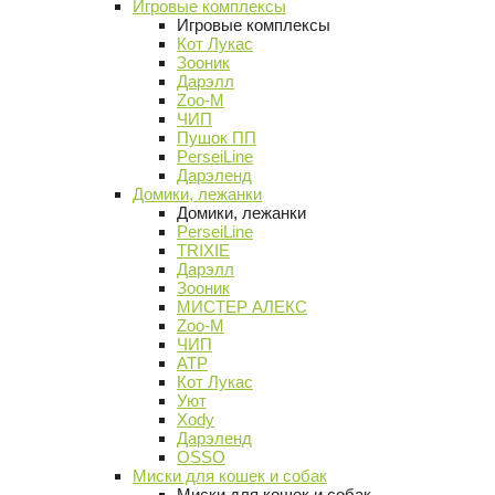
Игровые комплексы
Игровые комплексы
Кот Лукас
Зооник
Дарэлл
Zoo-M
ЧИП
Пушок ПП
PerseiLine
Дарэленд
Домики, лежанки
Домики, лежанки
PerseiLine
TRIXIE
Дарэлл
Зооник
МИСТЕР АЛЕКС
Zoo-M
ЧИП
АТР
Кот Лукас
Уют
Xody
Дарэленд
OSSO
Миски для кошек и собак
Миски для кошек и собак