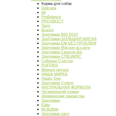
Корма для собак
Delicana
All
ProBalance
PROХВОСТ
Tasty
Brunch
Зоогурман BIG DOG
ЗооГурман БОЛЬШАЯ МИСКА
Зоогурман ЕМ БЕЗ ПРОБЛЕМ
Зоогурман Мясное ассорти
Зоогурман Смолли Дог
Зоогурман СПЕЦМЯС
Собачье Счастье
PUFFINS
Верные друзья
НАША МАРКА
Happy Dog
Зоогурман Суфле
НАТУРАЛЬНАЯ ФОРМУЛА
Четвероногий гурман
Деревенские лакомства
Зоогурман
Elato
Mr.Buffalo
Зоогурман пауч