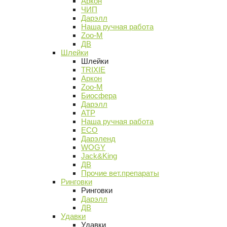
Аркон
ЧИП
Дарэлл
Наша ручная работа
Zoo-M
ДВ
Шлейки
Шлейки
TRIXIE
Аркон
Zoo-M
Биосфера
Дарэлл
АТР
Наша ручная работа
ECO
Дарэленд
WOGY
Jack&King
ДВ
Прочие вет.препараты
Ринговки
Ринговки
Дарэлл
ДВ
Удавки
Удавки