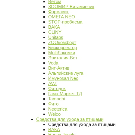
Ветом
ЗООМИР Витаминчик
Фармавит
ОМЕГА NEO
STOP-проблема
ВАКА
CLINY
Unitabs
ZOOкомфорт
Биокорректор
MultiЛакомки
Эвиталия-Вет
Veda
Вит-Актив
Альпийские луга
Имунозал Neo
AVZ
Фитодок
Гама-Маркет ТД
Tamachi
Фито
Neoterica
Welco
Средства для ухода за птицами
Средства для ухода за птицами
ВАКА
Happy Jungle