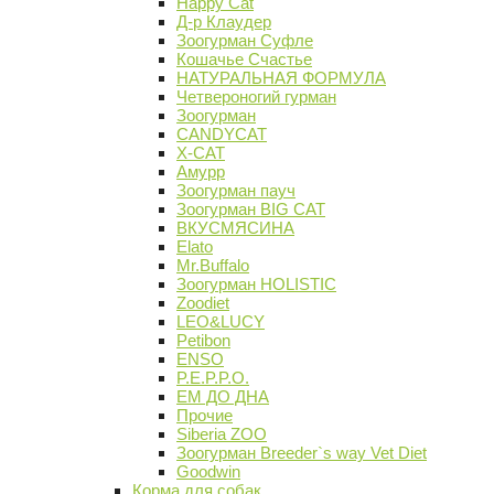
Happy Cat
Д-р Клаудер
Зоогурман Суфле
Кошачье Счастье
НАТУРАЛЬНАЯ ФОРМУЛА
Четвероногий гурман
Зоогурман
CANDYCAT
X-CAT
Амурр
Зоогурман пауч
Зоогурман BIG CAT
ВКУСМЯСИНА
Elato
Mr.Buffalo
Зоогурман HOLISTIC
Zoodiet
LEO&LUCY
Petibon
ENSO
P.E.P.P.O.
ЕМ ДО ДНА
Прочие
Siberia ZOO
Зоогурман Breeder`s way Vet Diet
Goodwin
Корма для собак