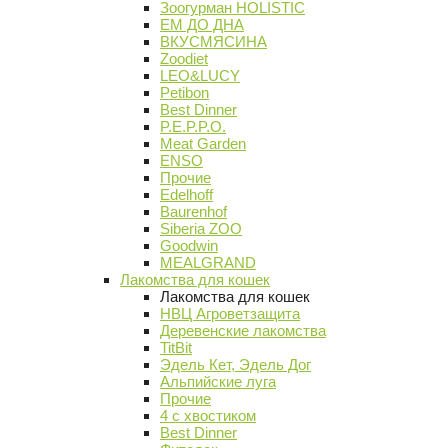
Зоогурман HOLISTIC
ЕМ ДО ДНА
ВКУСМЯСИНА
Zoodiet
LEO&LUCY
Petibon
Best Dinner
P.E.P.P.O.
Meat Garden
ENSO
Прочие
Edelhoff
Baurenhof
Siberia ZOO
Goodwin
MEALGRAND
Лакомства для кошек
Лакомства для кошек
НВЦ Агроветзащита
Деревенские лакомства
TitBit
Эдель Кет, Эдель Дог
Альпийские луга
Прочие
4 с хвостиком
Best Dinner