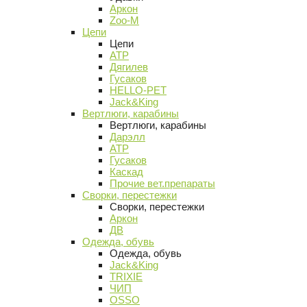
Аркон
Zoo-M
Цепи
Цепи
АТР
Дягилев
Гусаков
HELLO-PET
Jack&King
Вертлюги, карабины
Вертлюги, карабины
Дарэлл
АТР
Гусаков
Каскад
Прочие вет.препараты
Сворки, перестежки
Сворки, перестежки
Аркон
ДВ
Одежда, обувь
Одежда, обувь
Jack&King
TRIXIE
ЧИП
OSSO