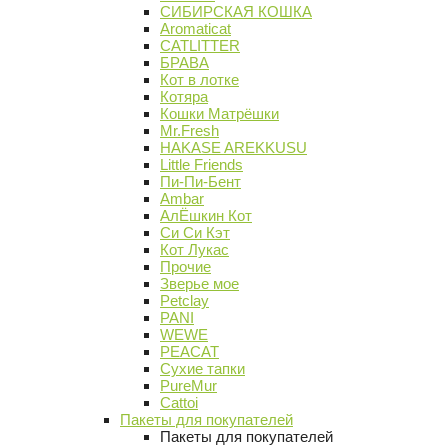
СИБИРСКАЯ КОШКА
Aromaticat
CATLITTER
БРАВА
Кот в лотке
Котяра
Кошки Матрёшки
Mr.Fresh
HAKASE AREKKUSU
Little Friends
Пи-Пи-Бент
Ambar
АлЁшкин Кот
Си Си Кэт
Кот Лукас
Прочие
Зверье мое
Petclay
PANI
WEWE
PEACAT
Сухие тапки
PureMur
Cattoi
Пакеты для покупателей
Пакеты для покупателей