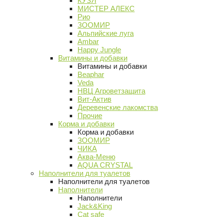
КУЗЯ
МИСТЕР АЛЕКС
Рио
ЗООМИР
Альпийские луга
Ambar
Happy Jungle
Витамины и добавки
Витамины и добавки
Beaphar
Veda
НВЦ Агроветзащита
Вит-Актив
Деревенские лакомства
Прочие
Корма и добавки
Корма и добавки
ЗООМИР
ЧИКА
Аква-Меню
AQUA CRYSTAL
Наполнители для туалетов
Наполнители для туалетов
Наполнители
Наполнители
Jack&King
Cat safe