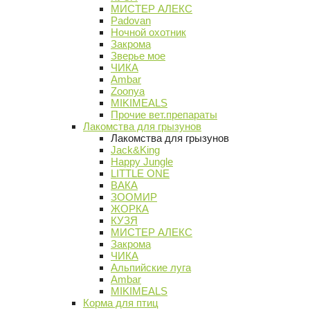
МИСТЕР АЛЕКС
Padovan
Ночной охотник
Закрома
Зверье мое
ЧИКА
Ambar
Zoonya
MIKIMEALS
Прочие вет.препараты
Лакомства для грызунов
Лакомства для грызунов
Jack&King
Happy Jungle
LITTLE ONE
ВАКА
ЗООМИР
ЖОРКА
КУЗЯ
МИСТЕР АЛЕКС
Закрома
ЧИКА
Альпийские луга
Ambar
MIKIMEALS
Корма для птиц