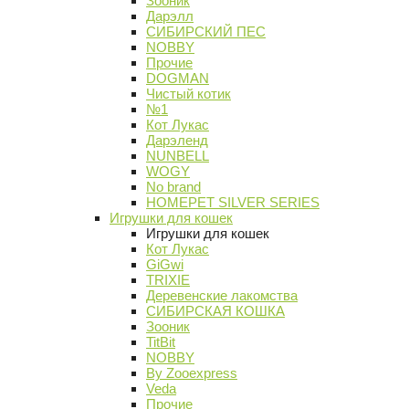
Зооник
Дарэлл
СИБИРСКИЙ ПЕС
NOBBY
Прочие
DOGMAN
Чистый котик
№1
Кот Лукас
Дарэленд
NUNBELL
WOGY
No brand
HOMEPET SILVER SERIES
Игрушки для кошек
Игрушки для кошек
Кот Лукас
GiGwi
TRIXIE
Деревенские лакомства
СИБИРСКАЯ КОШКА
Зооник
TitBit
NOBBY
By Zooexpress
Veda
Прочие