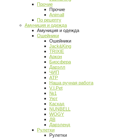
Прочие
Прочие
Animall
По рецепту
Амуниция и одежда
Амуниция и одежда
Ошейники
Ошейники
Jack&King
TRIXIE
Аркон
Биосфера
Дарэлл
ЧИП
АТР
Наша ручная работа
V.I.Pet
№1
Уют
Каскад
NUNBELL
WOGY
ДВ
Дарэленд
Рулетки
Рулетки