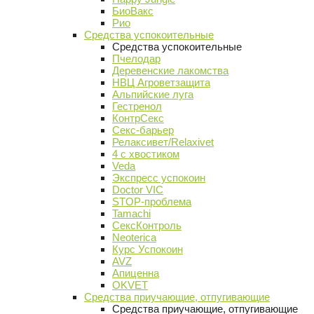
БиоВакс
Рио
Средства успокоительные
Средства успокоительные
Пчелодар
Деревенские лакомства
НВЦ Агроветзащита
Альпийские луга
Гестренол
КонтрСекс
Секс-барьер
Релаксивет/Relaxivet
4 с хвостиком
Veda
Экспресс успокоин
Doctor VIC
STOP-проблема
Tamachi
СексКонтроль
Neoterica
Курс Успокоин
AVZ
Апиценна
OKVET
Средства приучающие, отпугивающие
Средства приучающие, отпугивающие