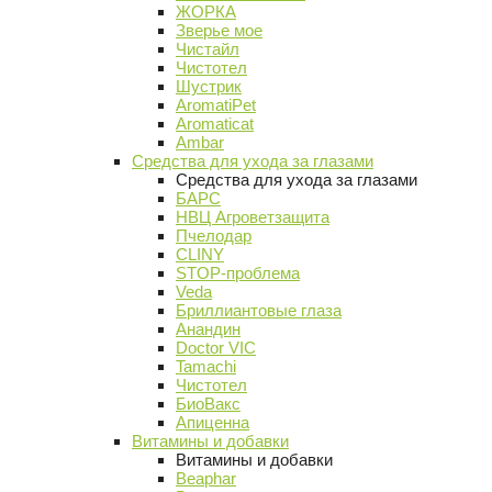
ЖОРКА
Зверье мое
Чистайл
Чистотел
Шустрик
AromatiPet
Aromaticat
Ambar
Средства для ухода за глазами
Средства для ухода за глазами
БАРС
НВЦ Агроветзащита
Пчелодар
CLINY
STOP-проблема
Veda
Бриллиантовые глаза
Анандин
Doctor VIC
Tamachi
Чистотел
БиоВакс
Апиценна
Витамины и добавки
Витамины и добавки
Beaphar