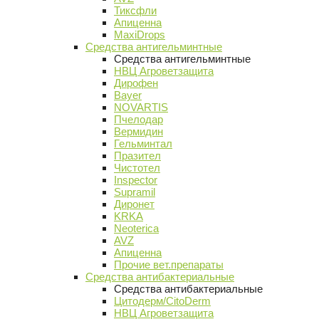
Тиксфли
Апиценна
MaxiDrops
Средства антигельминтные
Средства антигельминтные
НВЦ Агроветзащита
Дирофен
Bayer
NOVARTIS
Пчелодар
Вермидин
Гельминтал
Празител
Чистотел
Inspector
Supramil
Диронет
KRKA
Neoterica
AVZ
Апиценна
Прочие вет.препараты
Средства антибактериальные
Средства антибактериальные
Цитодерм/CitoDerm
НВЦ Агроветзащита