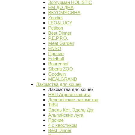
Зоогурман HOLISTIC
ЕМ ДО ДНА
ВКУСМЯСИНА
Zoodiet
LEO&LUCY
Petibon
Best Dinner
P.E.P.P.O.
Meat Garden
ENSO
Прочие
Edelhoff
Baurenhof
Siberia ZOO
Goodwin
MEALGRAND
Лакомства для кошек
Лакомства для кошек
НВЦ Агроветзащита
Деревенские лакомства
TitBit
Эдель Кет, Эдель Дог
Альпийские луга
Прочие
4 с хвостиком
Best Dinner