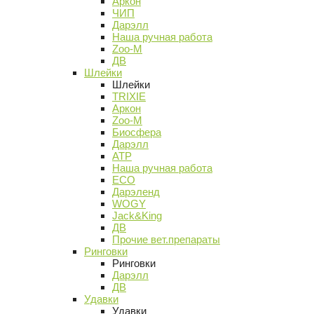
Аркон
ЧИП
Дарэлл
Наша ручная работа
Zoo-M
ДВ
Шлейки
Шлейки
TRIXIE
Аркон
Zoo-M
Биосфера
Дарэлл
АТР
Наша ручная работа
ECO
Дарэленд
WOGY
Jack&King
ДВ
Прочие вет.препараты
Ринговки
Ринговки
Дарэлл
ДВ
Удавки
Удавки