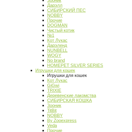
Зооник
Дарэлл
СИБИРСКИЙ ПЕС
NOBBY
Прочие
DOGMAN
Чистый котик
№1
Кот Лукас
Дарэленд
NUNBELL
WOGY
No brand
HOMEPET SILVER SERIES
Игрушки для кошек
Игрушки для кошек
Кот Лукас
GiGwi
TRIXIE
Деревенские лакомства
СИБИРСКАЯ КОШКА
Зооник
TitBit
NOBBY
By Zooexpress
Veda
Прочие