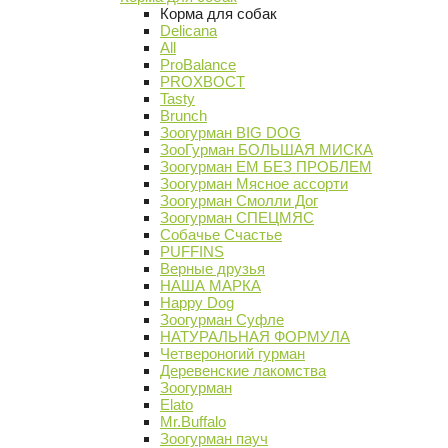
Корма для собак
Delicana
All
ProBalance
PROХВОСТ
Tasty
Brunch
Зоогурман BIG DOG
ЗооГурман БОЛЬШАЯ МИСКА
Зоогурман ЕМ БЕЗ ПРОБЛЕМ
Зоогурман Мясное ассорти
Зоогурман Смолли Дог
Зоогурман СПЕЦМЯС
Собачье Счастье
PUFFINS
Верные друзья
НАША МАРКА
Happy Dog
Зоогурман Суфле
НАТУРАЛЬНАЯ ФОРМУЛА
Четвероногий гурман
Деревенские лакомства
Зоогурман
Elato
Mr.Buffalo
Зоогурман пауч