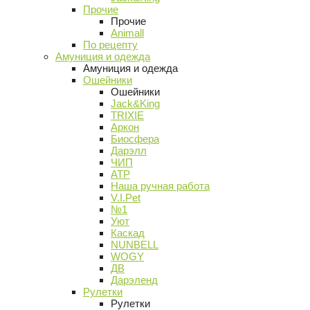
Прочие
Прочие
Animall
По рецепту
Амуниция и одежда
Амуниция и одежда
Ошейники
Ошейники
Jack&King
TRIXIE
Аркон
Биосфера
Дарэлл
ЧИП
АТР
Наша ручная работа
V.I.Pet
№1
Уют
Каскад
NUNBELL
WOGY
ДВ
Дарэленд
Рулетки
Рулетки