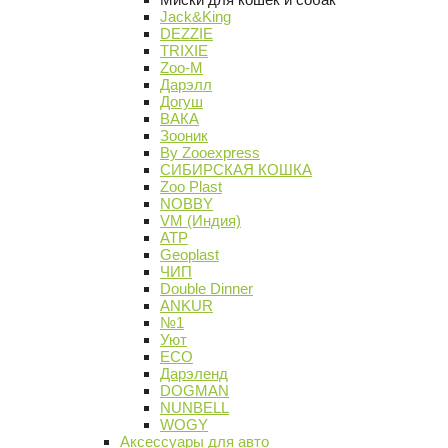
Jack&King
DEZZIE
TRIXIE
Zoo-M
Дарэлл
Догуш
ВАКА
Зооник
By Zooexpress
СИБИРСКАЯ КОШКА
Zoo Plast
NOBBY
VM (Индия)
АТР
Geoplast
ЧИП
Double Dinner
ANKUR
№1
Уют
ECO
Дарэленд
DOGMAN
NUNBELL
WOGY
Аксессуары для авто