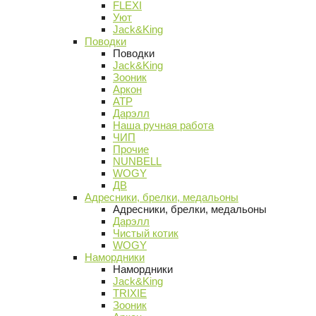
FLEXI
Уют
Jack&King
Поводки
Поводки
Jack&King
Зооник
Аркон
АТР
Дарэлл
Наша ручная работа
ЧИП
Прочие
NUNBELL
WOGY
ДВ
Адресники, брелки, медальоны
Адресники, брелки, медальоны
Дарэлл
Чистый котик
WOGY
Намордники
Намордники
Jack&King
TRIXIE
Зооник