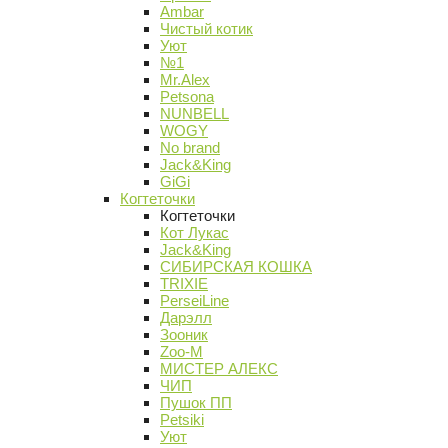
Ambar
Чистый котик
Уют
№1
Mr.Alex
Petsona
NUNBELL
WOGY
No brand
Jack&King
GiGi
Когтеточки
Когтеточки
Кот Лукас
Jack&King
СИБИРСКАЯ КОШКА
TRIXIE
PerseiLine
Дарэлл
Зооник
Zoo-M
МИСТЕР АЛЕКС
ЧИП
Пушок ПП
Petsiki
Уют