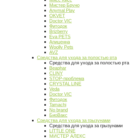
Мистер Бруно
Anymal Play
OKVET
Doctor VIC
Фитодок
Brizberry
Eva PETS
Апиценна
Woolly Pets
AVZ
Средства для ухода за полостью рта
Средства для ухода за полостью рта
Beaphar
CLINY
STOP-проблема
CRYSTAL LINE
Veda
Doctor VIC
Фитодок
Tamachi
No brand
БиоВакс
Средства для ухода за грызунами
Средства для ухода за грызунами
LITTLE ONE
МИСТЕР АЛЕКС