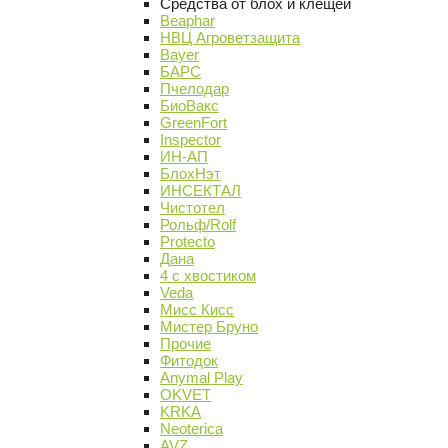
Средства от блох и клещей
Beaphar
НВЦ Агроветзащита
Bayer
БАРС
Пчелодар
БиоВакс
GreenFort
Inspector
ИН-АП
БлохНэт
ИНСЕКТАЛ
Чистотел
Рольф/Rolf
Protecto
Дана
4 с хвостиком
Veda
Мисс Кисс
Мистер Бруно
Прочие
Фитодок
Anymal Play
OKVET
KRKA
Neoterica
AVZ