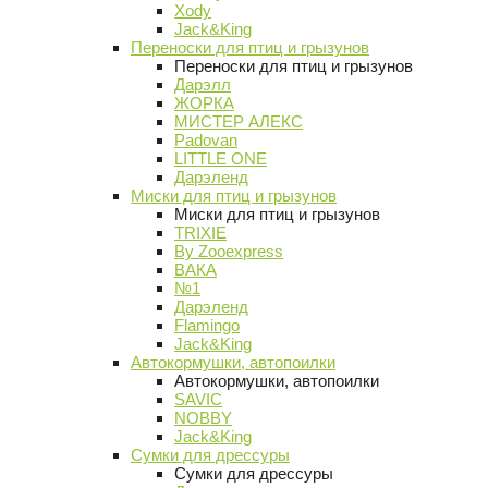
Xody
Jack&King
Переноски для птиц и грызунов
Переноски для птиц и грызунов
Дарэлл
ЖОРКА
МИСТЕР АЛЕКС
Padovan
LITTLE ONE
Дарэленд
Миски для птиц и грызунов
Миски для птиц и грызунов
TRIXIE
By Zooexpress
ВАКА
№1
Дарэленд
Flamingo
Jack&King
Автокормушки, автопоилки
Автокормушки, автопоилки
SAVIC
NOBBY
Jack&King
Сумки для дрессуры
Сумки для дрессуры