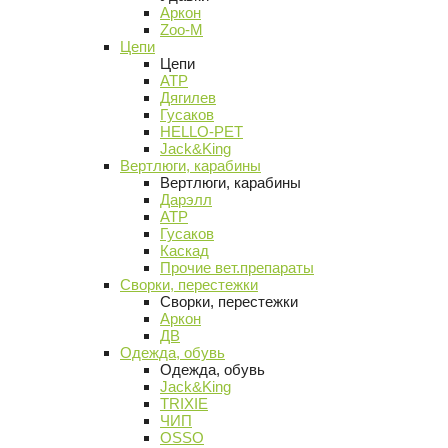
Аркон
Zoo-M
Цепи
Цепи
АТР
Дягилев
Гусаков
HELLO-PET
Jack&King
Вертлюги, карабины
Вертлюги, карабины
Дарэлл
АТР
Гусаков
Каскад
Прочие вет.препараты
Сворки, перестежки
Сворки, перестежки
Аркон
ДВ
Одежда, обувь
Одежда, обувь
Jack&King
TRIXIE
ЧИП
OSSO