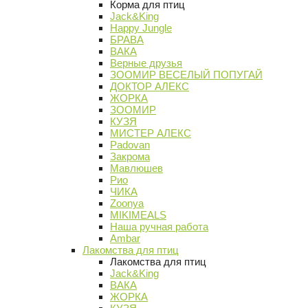
Корма для птиц
Jack&King
Happy Jungle
БРАВА
ВАКА
Верные друзья
ЗООМИР ВЕСЕЛЫЙ ПОПУГАЙ
ДОКТОР АЛЕКС
ЖОРКА
ЗООМИР
КУЗЯ
МИСТЕР АЛЕКС
Padovan
Закрома
Мавлюшев
Рио
ЧИКА
Zoonya
MIKIMEALS
Наша ручная работа
Ambar
Лакомства для птиц
Лакомства для птиц
Jack&King
ВАКА
ЖОРКА