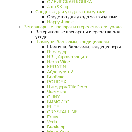
СИБИРСКАЯ КОШКА
Jack&King
Средства для ухода за грызунами
Средства для ухода за грызунами
Happy Jungle
Ветеринарные препараты и средства для ухода
Ветеринарные препараты и средства для
ухода
Шампуни, бальзамы, кондиционеры
Шампуни, бальзамы, кондиционеры
Пчелодар
НВЦ Агроветзащита
Herba Vitae
KERATIN+
Айда гулять!
БиоВакс
POLIDEX
Цитодерм/CitoDerm
Чистотел
CLINY
БИМФИТО
ELITE
CRYSTAL LINE
Frutty
Veda
БиоФлор
Мисс Кисс