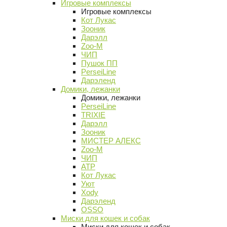
Игровые комплексы
Игровые комплексы
Кот Лукас
Зооник
Дарэлл
Zoo-M
ЧИП
Пушок ПП
PerseiLine
Дарэленд
Домики, лежанки
Домики, лежанки
PerseiLine
TRIXIE
Дарэлл
Зооник
МИСТЕР АЛЕКС
Zoo-M
ЧИП
АТР
Кот Лукас
Уют
Xody
Дарэленд
OSSO
Миски для кошек и собак
Миски для кошек и собак