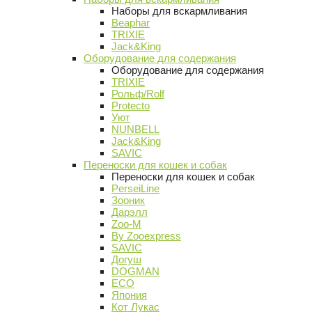
Наборы для вскармливания
Beaphar
TRIXIE
Jack&King
Оборудование для содержания
Оборудование для содержания
TRIXIE
Рольф/Rolf
Protecto
Уют
NUNBELL
Jack&King
SAVIC
Переноски для кошек и собак
Переноски для кошек и собак
PerseiLine
Зооник
Дарэлл
Zoo-M
By Zooexpress
SAVIC
Догуш
DOGMAN
ECO
Япония
Кот Лукас