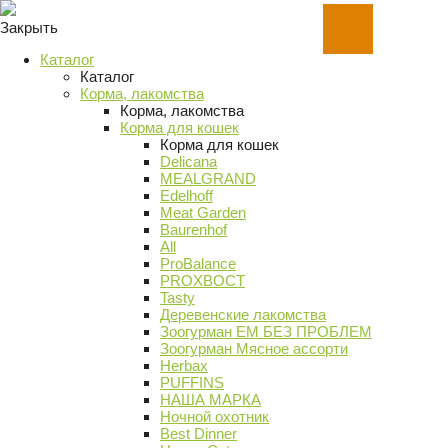
Закрыть
Каталог
Каталог
Корма, лакомства
Корма, лакомства
Корма для кошек
Корма для кошек
Delicana
MEALGRAND
Edelhoff
Meat Garden
Baurenhof
All
ProBalance
PROХВОСТ
Tasty
Деревенские лакомства
Зоогурман ЕМ БЕЗ ПРОБЛЕМ
Зоогурман Мясное ассорти
Herbax
PUFFINS
НАША МАРКА
Ночной охотник
Best Dinner