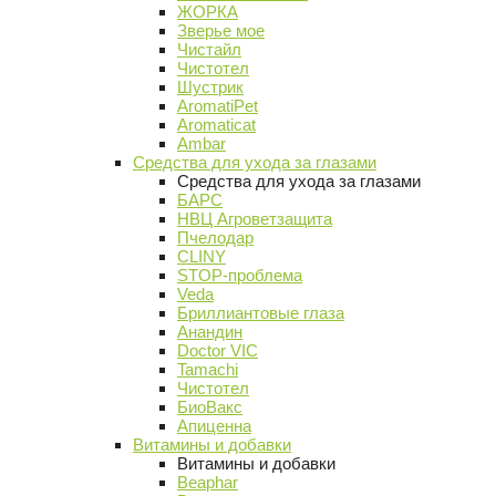
ЖОРКА
Зверье мое
Чистайл
Чистотел
Шустрик
AromatiPet
Aromaticat
Ambar
Средства для ухода за глазами
Средства для ухода за глазами
БАРС
НВЦ Агроветзащита
Пчелодар
CLINY
STOP-проблема
Veda
Бриллиантовые глаза
Анандин
Doctor VIC
Tamachi
Чистотел
БиоВакс
Апиценна
Витамины и добавки
Витамины и добавки
Beaphar