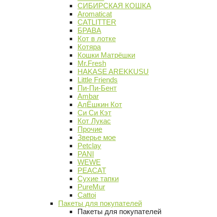
СИБИРСКАЯ КОШКА
Aromaticat
CATLITTER
БРАВА
Кот в лотке
Котяра
Кошки Матрёшки
Mr.Fresh
HAKASE AREKKUSU
Little Friends
Пи-Пи-Бент
Ambar
АлЁшкин Кот
Си Си Кэт
Кот Лукас
Прочие
Зверье мое
Petclay
PANI
WEWE
PEACAT
Сухие тапки
PureMur
Cattoi
Пакеты для покупателей
Пакеты для покупателей