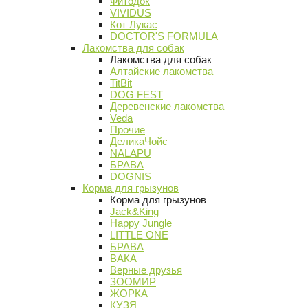
Фитодок
VIVIDUS
Кот Лукас
DOCTOR'S FORMULA
Лакомства для собак
Лакомства для собак
Алтайские лакомства
TitBit
DOG FEST
Деревенские лакомства
Veda
Прочие
ДеликаЧойс
NALAPU
БРАВА
DOGNIS
Корма для грызунов
Корма для грызунов
Jack&King
Happy Jungle
LITTLE ONE
БРАВА
ВАКА
Верные друзья
ЗООМИР
ЖОРКА
КУЗЯ