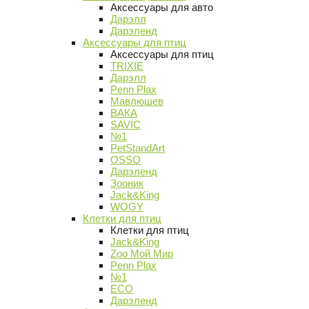
Аксессуары для авто
Дарэлл
Дарэленд
Аксессуары для птиц
Аксессуары для птиц
TRIXIE
Дарэлл
Penn Plax
Мавлюшев
ВАКА
SAVIC
№1
PetStandArt
OSSO
Дарэленд
Зооник
Jack&King
WOGY
Клетки для птиц
Клетки для птиц
Jack&King
Zoo Мой Мир
Penn Plax
№1
ECO
Дарэленд