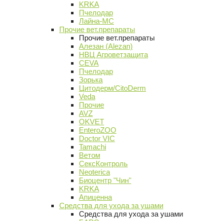
KRKA
Пчелодар
Лайна-МС
Прочие вет.препараты
Прочие вет.препараты
Алезан (Alezan)
НВЦ Агроветзащита
CEVA
Пчелодар
Зорька
Цитодерм/CitoDerm
Veda
Прочие
AVZ
OKVET
EnteroZOO
Doctor VIC
Tamachi
Ветом
СексКонтроль
Neoterica
Биоцентр "Чин"
KRKA
Апиценна
Средства для ухода за ушами
Средства для ухода за ушами