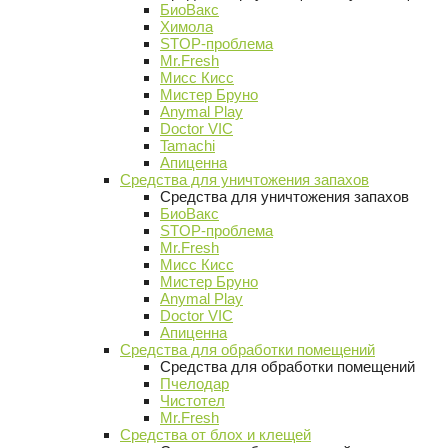
БиоВакс
Химола
STOP-проблема
Mr.Fresh
Мисс Кисс
Мистер Бруно
Anymal Play
Doctor VIC
Tamachi
Апиценна
Средства для уничтожения запахов
Средства для уничтожения запахов
БиоВакс
STOP-проблема
Mr.Fresh
Мисс Кисс
Мистер Бруно
Anymal Play
Doctor VIC
Апиценна
Средства для обработки помещений
Средства для обработки помещений
Пчелодар
Чистотел
Mr.Fresh
Средства от блох и клещей