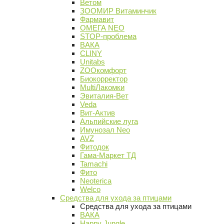
Ветом
ЗООМИР Витаминчик
Фармавит
ОМЕГА NEO
STOP-проблема
ВАКА
CLINY
Unitabs
ZOOкомфорт
Биокорректор
MultiЛакомки
Эвиталия-Вет
Veda
Вит-Актив
Альпийские луга
Имунозал Neo
AVZ
Фитодок
Гама-Маркет ТД
Tamachi
Фито
Neoterica
Welco
Средства для ухода за птицами
Средства для ухода за птицами
ВАКА
Happy Jungle