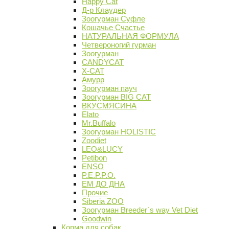
Happy Cat
Д-р Клаудер
Зоогурман Суфле
Кошачье Счастье
НАТУРАЛЬНАЯ ФОРМУЛА
Четвероногий гурман
Зоогурман
CANDYCAT
X-CAT
Амурр
Зоогурман пауч
Зоогурман BIG CAT
ВКУСМЯСИНА
Elato
Mr.Buffalo
Зоогурман HOLISTIC
Zoodiet
LEO&LUCY
Petibon
ENSO
P.E.P.P.O.
ЕМ ДО ДНА
Прочие
Siberia ZOO
Зоогурман Breeder`s way Vet Diet
Goodwin
Корма для собак