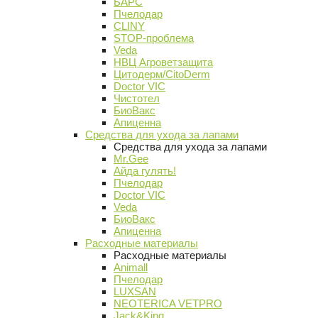
БАРС
Пчелодар
CLINY
STOP-проблема
Veda
НВЦ Агроветзащита
Цитодерм/CitoDerm
Doctor VIC
Чистотел
БиоВакс
Апиценна
Средства для ухода за лапами
Средства для ухода за лапами
Mr.Gee
Айда гулять!
Пчелодар
Doctor VIC
Veda
БиоВакс
Апиценна
Расходные материалы
Расходные материалы
Animall
Пчелодар
LUXSAN
NEOTERICA VETPRO
Jack&King