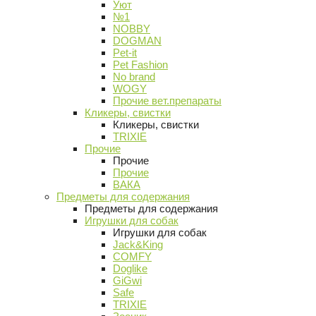
Уют
№1
NOBBY
DOGMAN
Pet-it
Pet Fashion
No brand
WOGY
Прочие вет.препараты
Кликеры, свистки
Кликеры, свистки
TRIXIE
Прочие
Прочие
Прочие
ВАКА
Предметы для содержания
Предметы для содержания
Игрушки для собак
Игрушки для собак
Jack&King
COMFY
Doglike
GiGwi
Safe
TRIXIE