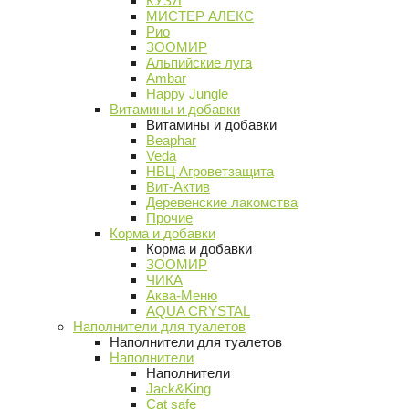
КУЗЯ
МИСТЕР АЛЕКС
Рио
ЗООМИР
Альпийские луга
Ambar
Happy Jungle
Витамины и добавки
Витамины и добавки
Beaphar
Veda
НВЦ Агроветзащита
Вит-Актив
Деревенские лакомства
Прочие
Корма и добавки
Корма и добавки
ЗООМИР
ЧИКА
Аква-Меню
AQUA CRYSTAL
Наполнители для туалетов
Наполнители для туалетов
Наполнители
Наполнители
Jack&King
Cat safe