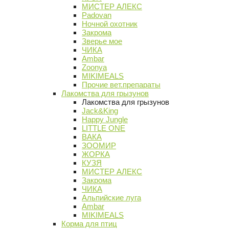
МИСТЕР АЛЕКС
Padovan
Ночной охотник
Закрома
Зверье мое
ЧИКА
Ambar
Zoonya
MIKIMEALS
Прочие вет.препараты
Лакомства для грызунов
Лакомства для грызунов
Jack&King
Happy Jungle
LITTLE ONE
ВАКА
ЗООМИР
ЖОРКА
КУЗЯ
МИСТЕР АЛЕКС
Закрома
ЧИКА
Альпийские луга
Ambar
MIKIMEALS
Корма для птиц