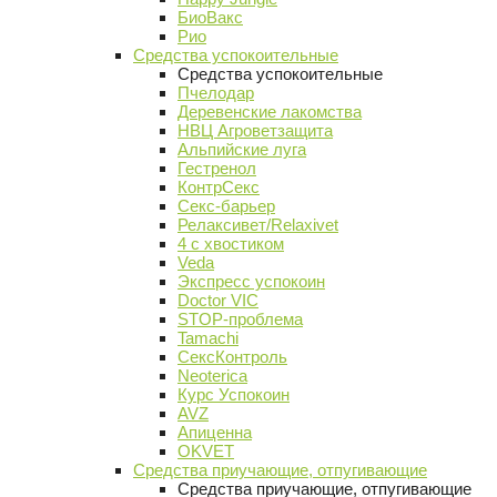
БиоВакс
Рио
Средства успокоительные
Средства успокоительные
Пчелодар
Деревенские лакомства
НВЦ Агроветзащита
Альпийские луга
Гестренол
КонтрСекс
Секс-барьер
Релаксивет/Relaxivet
4 с хвостиком
Veda
Экспресс успокоин
Doctor VIC
STOP-проблема
Tamachi
СексКонтроль
Neoterica
Курс Успокоин
AVZ
Апиценна
OKVET
Средства приучающие, отпугивающие
Средства приучающие, отпугивающие