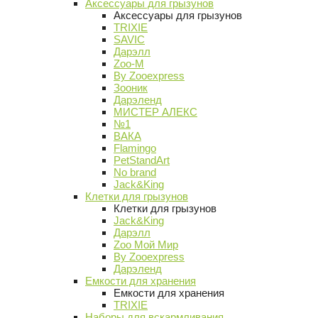
Аксессуары для грызунов
Аксессуары для грызунов
TRIXIE
SAVIC
Дарэлл
Zoo-M
By Zooexpress
Зооник
Дарэленд
МИСТЕР АЛЕКС
№1
ВАКА
Flamingo
PetStandArt
No brand
Jack&King
Клетки для грызунов
Клетки для грызунов
Jack&King
Дарэлл
Zoo Мой Мир
By Zooexpress
Дарэленд
Емкости для хранения
Емкости для хранения
TRIXIE
Наборы для вскармливания