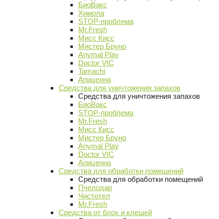
БиоВакс
Химола
STOP-проблема
Mr.Fresh
Мисс Кисс
Мистер Бруно
Anymal Play
Doctor VIC
Tamachi
Апиценна
Средства для уничтожения запахов
Средства для уничтожения запахов
БиоВакс
STOP-проблема
Mr.Fresh
Мисс Кисс
Мистер Бруно
Anymal Play
Doctor VIC
Апиценна
Средства для обработки помещений
Средства для обработки помещений
Пчелодар
Чистотел
Mr.Fresh
Средства от блох и клещей