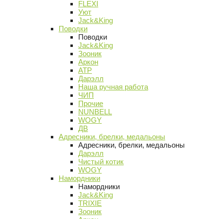
FLEXI
Уют
Jack&King
Поводки
Поводки
Jack&King
Зооник
Аркон
АТР
Дарэлл
Наша ручная работа
ЧИП
Прочие
NUNBELL
WOGY
ДВ
Адресники, брелки, медальоны
Адресники, брелки, медальоны
Дарэлл
Чистый котик
WOGY
Намордники
Намордники
Jack&King
TRIXIE
Зооник