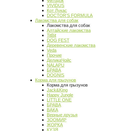
Фитодок
VIVIDUS
Кот Лукас
DOCTOR'S FORMULA
Лакомства для собак
Лакомства для собак
Алтайские лакомства
TitBit
DOG FEST
Деревенские лакомства
Veda
Прочие
ДеликаЧойс
NALAPU
БРАВА
DOGNIS
Корма для грызунов
Корма для грызунов
Jack&King
Happy Jungle
LITTLE ONE
БРАВА
ВАКА
Верные друзья
ЗООМИР
ЖОРКА
КУЗЯ