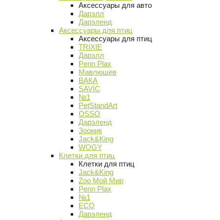
Аксессуары для авто
Дарэлл
Дарэленд
Аксессуары для птиц
Аксессуары для птиц
TRIXIE
Дарэлл
Penn Plax
Мавлюшев
ВАКА
SAVIC
№1
PetStandArt
OSSO
Дарэленд
Зооник
Jack&King
WOGY
Клетки для птиц
Клетки для птиц
Jack&King
Zoo Мой Мир
Penn Plax
№1
ECO
Дарэленд