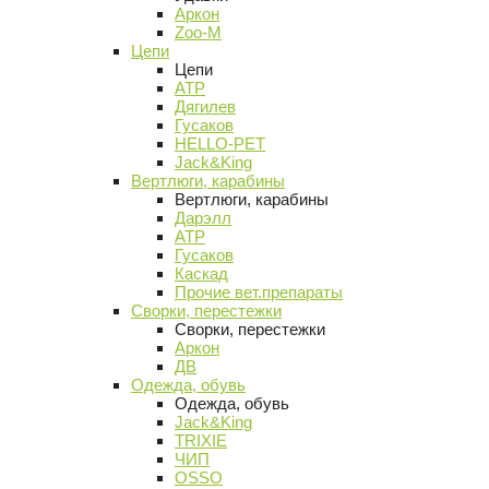
Аркон
Zoo-M
Цепи
Цепи
АТР
Дягилев
Гусаков
HELLO-PET
Jack&King
Вертлюги, карабины
Вертлюги, карабины
Дарэлл
АТР
Гусаков
Каскад
Прочие вет.препараты
Сворки, перестежки
Сворки, перестежки
Аркон
ДВ
Одежда, обувь
Одежда, обувь
Jack&King
TRIXIE
ЧИП
OSSO