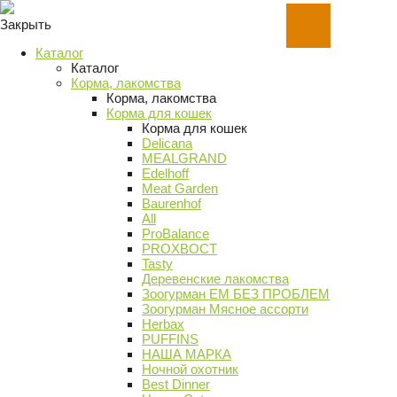
Закрыть
Каталог
Каталог
Корма, лакомства
Корма, лакомства
Корма для кошек
Корма для кошек
Delicana
MEALGRAND
Edelhoff
Meat Garden
Baurenhof
All
ProBalance
PROХВОСТ
Tasty
Деревенские лакомства
Зоогурман ЕМ БЕЗ ПРОБЛЕМ
Зоогурман Мясное ассорти
Herbax
PUFFINS
НАША МАРКА
Ночной охотник
Best Dinner