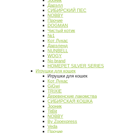
Зооник
Дарэлл
СИБИРСКИЙ ПЕС
NOBBY
Прочие
DOGMAN
Чистый котик
№1
Кот Лукас
Дарэленд
NUNBELL
WOGY
No brand
HOMEPET SILVER SERIES
Игрушки для кошек
Игрушки для кошек
Кот Лукас
GiGwi
TRIXIE
Деревенские лакомства
СИБИРСКАЯ КОШКА
Зооник
TitBit
NOBBY
By Zooexpress
Veda
Прочие