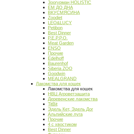
Зоогурман HOLISTIC
ЕМ ДО ДНА
ВКУСМЯСИНА
Zoodiet
LEO&LUCY
Petibon
Best Dinner
P.E.P.P.O.
Meat Garden
ENSO
Прочие
Edelhoff
Baurenhof
Siberia ZOO
Goodwin
MEALGRAND
Лакомства для кошек
Лакомства для кошек
НВЦ Агроветзащита
Деревенские лакомства
TitBit
Эдель Кет, Эдель Дог
Альпийские луга
Прочие
4 с хвостиком
Best Dinner