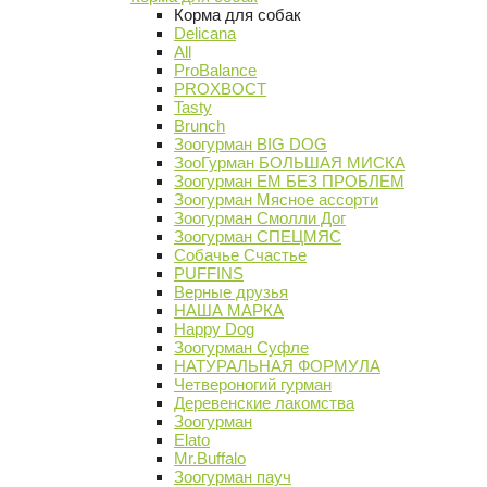
Корма для собак
Delicana
All
ProBalance
PROХВОСТ
Tasty
Brunch
Зоогурман BIG DOG
ЗооГурман БОЛЬШАЯ МИСКА
Зоогурман ЕМ БЕЗ ПРОБЛЕМ
Зоогурман Мясное ассорти
Зоогурман Смолли Дог
Зоогурман СПЕЦМЯС
Собачье Счастье
PUFFINS
Верные друзья
НАША МАРКА
Happy Dog
Зоогурман Суфле
НАТУРАЛЬНАЯ ФОРМУЛА
Четвероногий гурман
Деревенские лакомства
Зоогурман
Elato
Mr.Buffalo
Зоогурман пауч