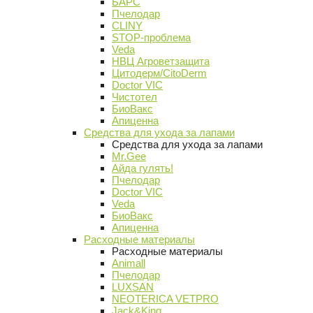
БАРС
Пчелодар
CLINY
STOP-проблема
Veda
НВЦ Агроветзащита
Цитодерм/CitoDerm
Doctor VIC
Чистотел
БиоВакс
Апиценна
Средства для ухода за лапами
Средства для ухода за лапами
Mr.Gee
Айда гулять!
Пчелодар
Doctor VIC
Veda
БиоВакс
Апиценна
Расходные материалы
Расходные материалы
Animall
Пчелодар
LUXSAN
NEOTERICA VETPRO
Jack&King