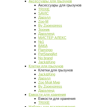
Аксессуары для грызунов
Аксессуары для грызунов
TRIXIE
SAVIC
Дарэлл
Zoo-M
By Zooexpress
Зооник
Дарэленд
МИСТЕР АЛЕКС
№1
ВАКА
Flamingo
PetStandArt
No brand
Jack&King
Клетки для грызунов
Клетки для грызунов
Jack&King
Дарэлл
Zoo Мой Мир
By Zooexpress
Дарэленд
Емкости для хранения
Емкости для хранения
TRIXIE
Наборы для вскармливания