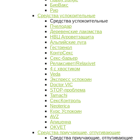
БиоВакс
Рио
Средства успокоительные
Средства успокоительные
Пчелодар
Деревенские лакомства
НВЦ Агроветзащита
Альпийские луга
Гестренол
КонтрСекс
Секс-барьер
Релаксивет/Relaxivet
4 с хвостиком
Veda
Экспресс успокоин
Doctor VIC
STOP-проблема
Tamachi
СексКонтроль
Neoterica
Курс Успокоин
AVZ
Апиценна
OKVET
Средства приучающие, отпугивающие
Средства приучающие, отпугивающие