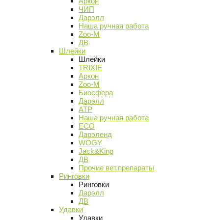
Аркон
ЧИП
Дарэлл
Наша ручная работа
Zoo-M
ДВ
Шлейки
Шлейки
TRIXIE
Аркон
Zoo-M
Биосфера
Дарэлл
АТР
Наша ручная работа
ECO
Дарэленд
WOGY
Jack&King
ДВ
Прочие вет.препараты
Ринговки
Ринговки
Дарэлл
ДВ
Удавки
Удавки