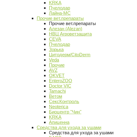
KRKA
Пчелодар
Лайна-МС
Прочие вет.препараты
Прочие вет.препараты
Алезан (Alezan)
НВЦ Агроветзащита
CEVA
Пчелодар
Зорька
Цитодерм/CitoDerm
Veda
Прочие
AVZ
OKVET
EnteroZOO
Doctor VIC
Tamachi
Ветом
СексКонтроль
Neoterica
Биоцентр "Чин"
KRKA
Апиценна
Средства для ухода за ушами
Средства для ухода за ушами