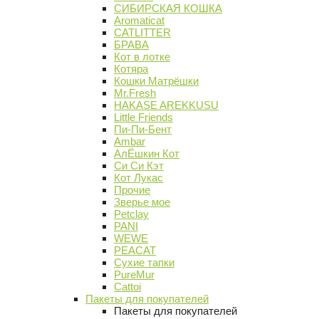
СИБИРСКАЯ КОШКА
Aromaticat
CATLITTER
БРАВА
Кот в лотке
Котяра
Кошки Матрёшки
Mr.Fresh
HAKASE AREKKUSU
Little Friends
Пи-Пи-Бент
Ambar
АлЁшкин Кот
Си Си Кэт
Кот Лукас
Прочие
Зверье мое
Petclay
PANI
WEWE
PEACAT
Сухие тапки
PureMur
Cattoi
Пакеты для покупателей
Пакеты для покупателей