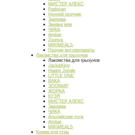
МИСТЕР АЛЕКС
Padovan
Ночной охотник
Закрома
Зверье мое
ЧИКА
Ambar
Zoonya
MIKIMEALS
Прочие вет.препараты
Лакомства для грызунов
Лакомства для грызунов
Jack&King
Happy Jungle
LITTLE ONE
ВАКА
ЗООМИР
ЖОРКА
КУЗЯ
МИСТЕР АЛЕКС
Закрома
ЧИКА
Альпийские луга
Ambar
MIKIMEALS
Корма для птиц