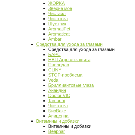
ЖОРКА
Зверье мое
Чистайл
Чистотел
Шустрик
AromatiPet
Aromaticat
Ambar
Средства для ухода за глазами
Средства для ухода за глазами
БАРС
НВЦ Агроветзащита
Пчелодар
CLINY
STOP-проблема
Veda
Бриллиантовые глаза
Анандин
Doctor VIC
Tamachi
Чистотел
БиоВакс
Апиценна
Витамины и добавки
Витамины и добавки
Beaphar