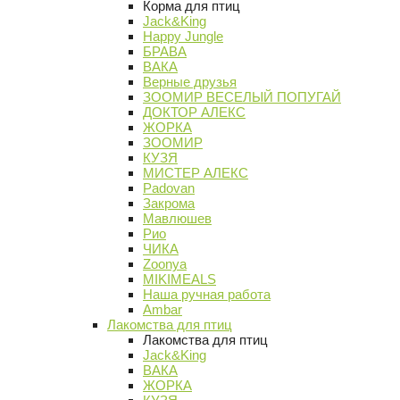
Корма для птиц
Jack&King
Happy Jungle
БРАВА
ВАКА
Верные друзья
ЗООМИР ВЕСЕЛЫЙ ПОПУГАЙ
ДОКТОР АЛЕКС
ЖОРКА
ЗООМИР
КУЗЯ
МИСТЕР АЛЕКС
Padovan
Закрома
Мавлюшев
Рио
ЧИКА
Zoonya
MIKIMEALS
Наша ручная работа
Ambar
Лакомства для птиц
Лакомства для птиц
Jack&King
ВАКА
ЖОРКА