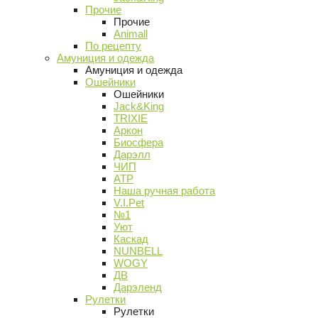
Прочие
Прочие
Animall
По рецепту
Амуниция и одежда
Амуниция и одежда
Ошейники
Ошейники
Jack&King
TRIXIE
Аркон
Биосфера
Дарэлл
ЧИП
АТР
Наша ручная работа
V.I.Pet
№1
Уют
Каскад
NUNBELL
WOGY
ДВ
Дарэленд
Рулетки
Рулетки