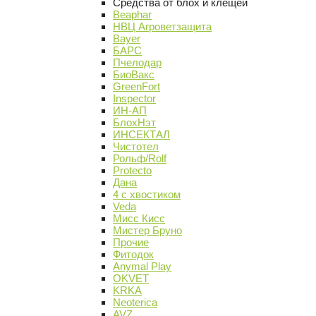
Средства от блох и клещей
Beaphar
НВЦ Агроветзащита
Bayer
БАРС
Пчелодар
БиоВакс
GreenFort
Inspector
ИН-АП
БлохНэт
ИНСЕКТАЛ
Чистотел
Рольф/Rolf
Protecto
Дана
4 с хвостиком
Veda
Мисс Кисс
Мистер Бруно
Прочие
Фитодок
Anymal Play
OKVET
KRKA
Neoterica
AVZ