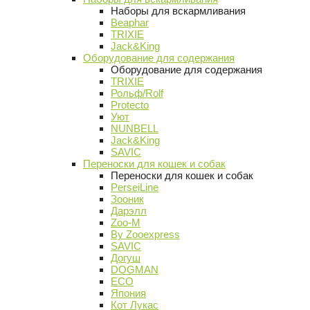
Наборы для вскармливания
Beaphar
TRIXIE
Jack&King
Оборудование для содержания
Оборудование для содержания
TRIXIE
Рольф/Rolf
Protecto
Уют
NUNBELL
Jack&King
SAVIC
Переноски для кошек и собак
Переноски для кошек и собак
PerseiLine
Зооник
Дарэлл
Zoo-M
By Zooexpress
SAVIC
Догуш
DOGMAN
ECO
Япония
Кот Лукас