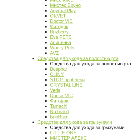
Мистер Бруно
Anymal Play
OKVET
Doctor VIC
Фитодок
Brizberry
Eva PETS
Апиценна
Woolly Pets
AVZ
Средства для ухода за полостью рта
Средства для ухода за полостью рта
Beaphar
CLINY
STOP-проблема
CRYSTAL LINE
Veda
Doctor VIC
Фитодок
Tamachi
No brand
БиоВакс
Средства для ухода за грызунами
Средства для ухода за грызунами
LITTLE ONE
МИСТЕР АЛЕКС