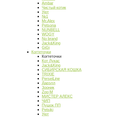
Ambar
Чистый котик
Уют
№1
Mr.Alex
Petsona
NUNBELL
WOGY
No brand
Jack&King
GiGi
Когтеточки
Когтеточки
Кот Лукас
Jack&King
СИБИРСКАЯ КОШКА
TRIXIE
PerseiLine
Дарэлл
Зооник
Zoo-M
МИСТЕР АЛЕКС
ЧИП
Пушок ПП
Petsiki
Уют