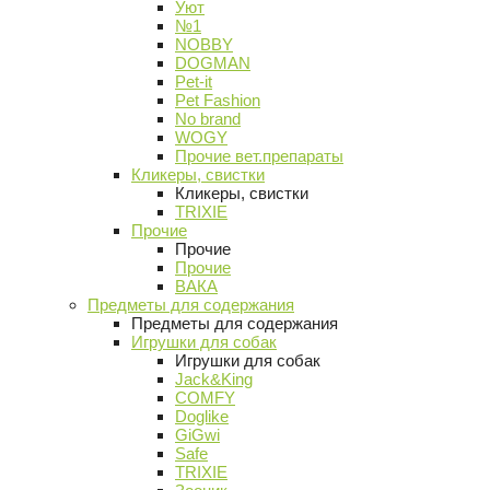
Уют
№1
NOBBY
DOGMAN
Pet-it
Pet Fashion
No brand
WOGY
Прочие вет.препараты
Кликеры, свистки
Кликеры, свистки
TRIXIE
Прочие
Прочие
Прочие
ВАКА
Предметы для содержания
Предметы для содержания
Игрушки для собак
Игрушки для собак
Jack&King
COMFY
Doglike
GiGwi
Safe
TRIXIE