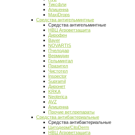
Тиксфли
Апиценна
MaxiDrops
Средства антигельминтные
Средства антигельминтные
НВЦ Агроветзащита
Дирофен
Bayer
NOVARTIS
Пчелодар
Вермидин
Гельминтал
Празител
Чистотел
Inspector
Supramil
Диронет
KRKA
Neoterica
AVZ
Апиценна
Прочие вет.препараты
Средства антибактериальные
Средства антибактериальные
Цитодерм/CitoDerm
НВЦ Агроветзащита