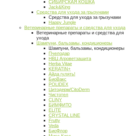
СИБИРСКАЯ КОШКА
Jack&King
Средства для ухода за грызунами
Средства для ухода за грызунами
Happy Jungle
Ветеринарные препараты и средства для ухода
Ветеринарные препараты и средства для
ухода
Шампуни, бальзамы, кондиционеры
Шампуни, бальзамы, кондиционеры
Пчелодар
НВЦ Агроветзащита
Herba Vitae
KERATIN+
Айда гулять!
БиоВакс
POLIDEX
Цитодерм/CitoDerm
Чистотел
CLINY
БИМФИТО
ELITE
CRYSTAL LINE
Frutty
Veda
БиоФлор
Мисс Кисс