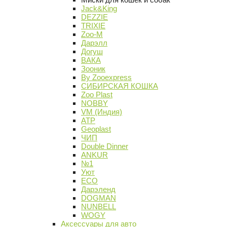
Jack&King
DEZZIE
TRIXIE
Zoo-M
Дарэлл
Догуш
ВАКА
Зооник
By Zooexpress
СИБИРСКАЯ КОШКА
Zoo Plast
NOBBY
VM (Индия)
АТР
Geoplast
ЧИП
Double Dinner
ANKUR
№1
Уют
ECO
Дарэленд
DOGMAN
NUNBELL
WOGY
Аксессуары для авто