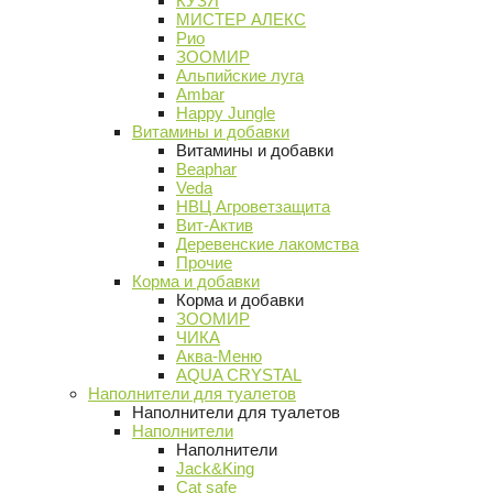
КУЗЯ
МИСТЕР АЛЕКС
Рио
ЗООМИР
Альпийские луга
Ambar
Happy Jungle
Витамины и добавки
Витамины и добавки
Beaphar
Veda
НВЦ Агроветзащита
Вит-Актив
Деревенские лакомства
Прочие
Корма и добавки
Корма и добавки
ЗООМИР
ЧИКА
Аква-Меню
AQUA CRYSTAL
Наполнители для туалетов
Наполнители для туалетов
Наполнители
Наполнители
Jack&King
Cat safe