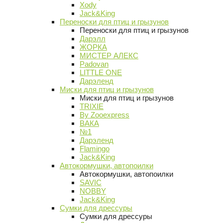
Xody
Jack&King
Переноски для птиц и грызунов
Переноски для птиц и грызунов
Дарэлл
ЖОРКА
МИСТЕР АЛЕКС
Padovan
LITTLE ONE
Дарэленд
Миски для птиц и грызунов
Миски для птиц и грызунов
TRIXIE
By Zooexpress
ВАКА
№1
Дарэленд
Flamingo
Jack&King
Автокормушки, автопоилки
Автокормушки, автопоилки
SAVIC
NOBBY
Jack&King
Сумки для дрессуры
Сумки для дрессуры