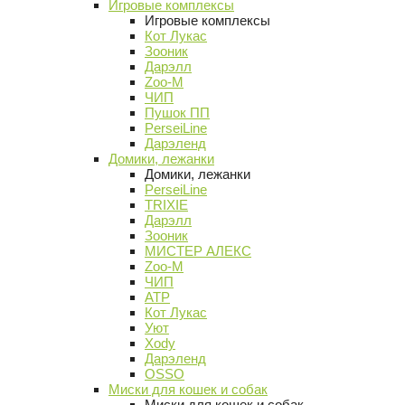
Игровые комплексы
Игровые комплексы
Кот Лукас
Зооник
Дарэлл
Zoo-M
ЧИП
Пушок ПП
PerseiLine
Дарэленд
Домики, лежанки
Домики, лежанки
PerseiLine
TRIXIE
Дарэлл
Зооник
МИСТЕР АЛЕКС
Zoo-M
ЧИП
АТР
Кот Лукас
Уют
Xody
Дарэленд
OSSO
Миски для кошек и собак
Миски для кошек и собак