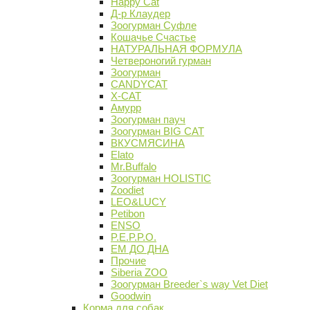
Happy Cat
Д-р Клаудер
Зоогурман Суфле
Кошачье Счастье
НАТУРАЛЬНАЯ ФОРМУЛА
Четвероногий гурман
Зоогурман
CANDYCAT
X-CAT
Амурр
Зоогурман пауч
Зоогурман BIG CAT
ВКУСМЯСИНА
Elato
Mr.Buffalo
Зоогурман HOLISTIC
Zoodiet
LEO&LUCY
Petibon
ENSO
P.E.P.P.O.
ЕМ ДО ДНА
Прочие
Siberia ZOO
Зоогурман Breeder`s way Vet Diet
Goodwin
Корма для собак