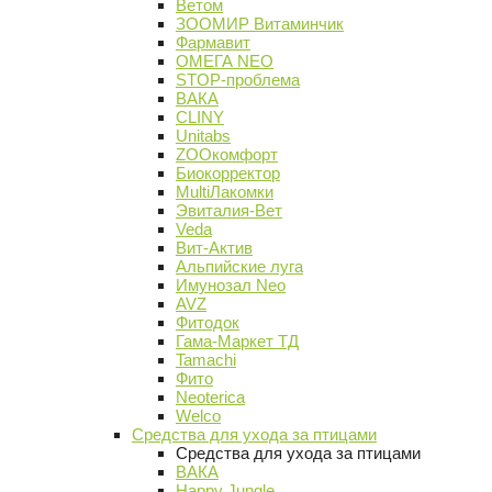
Ветом
ЗООМИР Витаминчик
Фармавит
ОМЕГА NEO
STOP-проблема
ВАКА
CLINY
Unitabs
ZOOкомфорт
Биокорректор
MultiЛакомки
Эвиталия-Вет
Veda
Вит-Актив
Альпийские луга
Имунозал Neo
AVZ
Фитодок
Гама-Маркет ТД
Tamachi
Фито
Neoterica
Welco
Средства для ухода за птицами
Средства для ухода за птицами
ВАКА
Happy Jungle