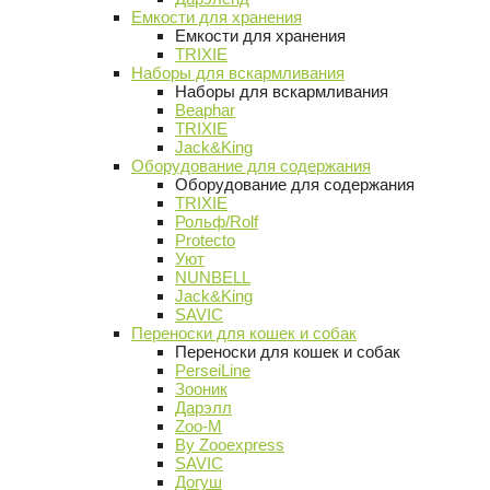
Емкости для хранения
Емкости для хранения
TRIXIE
Наборы для вскармливания
Наборы для вскармливания
Beaphar
TRIXIE
Jack&King
Оборудование для содержания
Оборудование для содержания
TRIXIE
Рольф/Rolf
Protecto
Уют
NUNBELL
Jack&King
SAVIC
Переноски для кошек и собак
Переноски для кошек и собак
PerseiLine
Зооник
Дарэлл
Zoo-M
By Zooexpress
SAVIC
Догуш