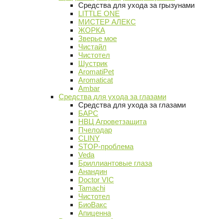
Средства для ухода за грызунами
LITTLE ONE
МИСТЕР АЛЕКС
ЖОРКА
Зверье мое
Чистайл
Чистотел
Шустрик
AromatiPet
Aromaticat
Ambar
Средства для ухода за глазами
Средства для ухода за глазами
БАРС
НВЦ Агроветзащита
Пчелодар
CLINY
STOP-проблема
Veda
Бриллиантовые глаза
Анандин
Doctor VIC
Tamachi
Чистотел
БиоВакс
Апиценна