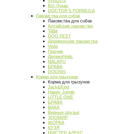
VIVIDUS
Кот Лукас
DOCTOR'S FORMULA
Лакомства для собак
Лакомства для собак
Алтайские лакомства
TitBit
DOG FEST
Деревенские лакомства
Veda
Прочие
ДеликаЧойс
NALAPU
БРАВА
DOGNIS
Корма для грызунов
Корма для грызунов
Jack&King
Happy Jungle
LITTLE ONE
БРАВА
ВАКА
Верные друзья
ЗООМИР
ЖОРКА
КУЗЯ
МИСТЕР АЛЕКС