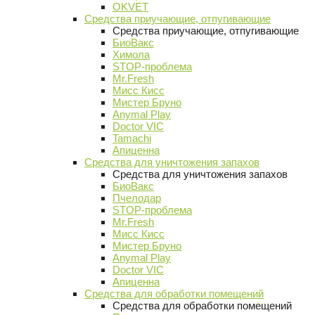
OKVET
Средства приучающие, отпугивающие
Средства приучающие, отпугивающие
БиоВакс
Химола
STOP-проблема
Mr.Fresh
Мисс Кисс
Мистер Бруно
Anymal Play
Doctor VIC
Tamachi
Апиценна
Средства для уничтожения запахов
Средства для уничтожения запахов
БиоВакс
Пчелодар
STOP-проблема
Mr.Fresh
Мисс Кисс
Мистер Бруно
Anymal Play
Doctor VIC
Апиценна
Средства для обработки помещений
Средства для обработки помещений