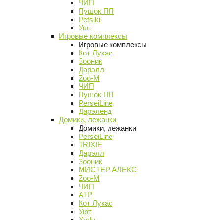
ЧИП
Пушок ПП
Petsiki
Уют
Игровые комплексы
Игровые комплексы
Кот Лукас
Зооник
Дарэлл
Zoo-M
ЧИП
Пушок ПП
PerseiLine
Дарэленд
Домики, лежанки
Домики, лежанки
PerseiLine
TRIXIE
Дарэлл
Зооник
МИСТЕР АЛЕКС
Zoo-M
ЧИП
АТР
Кот Лукас
Уют
Xody