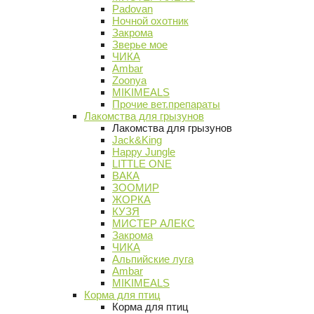
Padovan
Ночной охотник
Закрома
Зверье мое
ЧИКА
Ambar
Zoonya
MIKIMEALS
Прочие вет.препараты
Лакомства для грызунов
Лакомства для грызунов
Jack&King
Happy Jungle
LITTLE ONE
ВАКА
ЗООМИР
ЖОРКА
КУЗЯ
МИСТЕР АЛЕКС
Закрома
ЧИКА
Альпийские луга
Ambar
MIKIMEALS
Корма для птиц
Корма для птиц