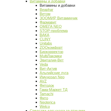
Витамины и добавки
Витамины и добавки
Beaphar
Ветом
ЗООМИР Витаминчик
Фармавит
ОМЕГА NEO
STOP-проблема
ВАКА
CLINY
Unitabs
ZOOкомфорт
Биокорректор
MultiЛакомки
Эвиталия-Вет
Veda
Вит-Актив
Альпийские луга
Имунозал Neo
AVZ
Фитодок
Гама-Маркет ТД
Tamachi
Фито
Neoterica
Welco
Средства для ухода за птицами