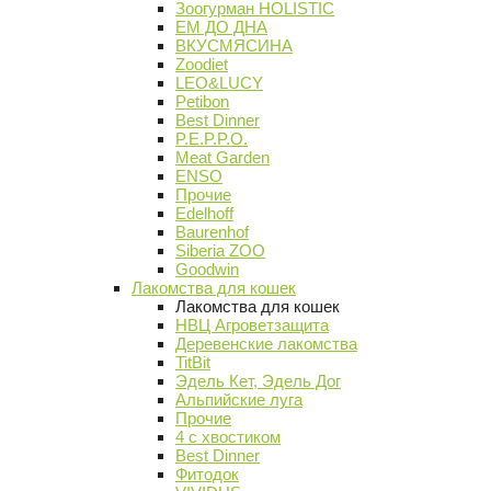
Зоогурман HOLISTIC
ЕМ ДО ДНА
ВКУСМЯСИНА
Zoodiet
LEO&LUCY
Petibon
Best Dinner
P.E.P.P.O.
Meat Garden
ENSO
Прочие
Edelhoff
Baurenhof
Siberia ZOO
Goodwin
Лакомства для кошек
Лакомства для кошек
НВЦ Агроветзащита
Деревенские лакомства
TitBit
Эдель Кет, Эдель Дог
Альпийские луга
Прочие
4 с хвостиком
Best Dinner
Фитодок