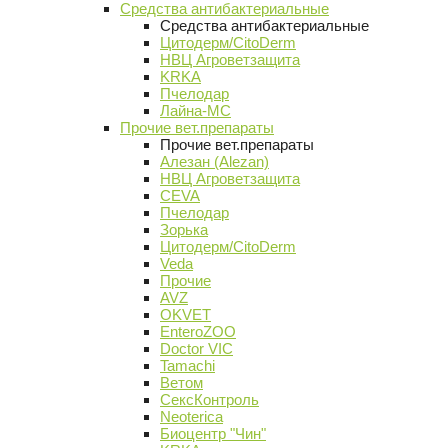
Средства антибактериальные
Средства антибактериальные
Цитодерм/CitoDerm
НВЦ Агроветзащита
KRKA
Пчелодар
Лайна-МС
Прочие вет.препараты
Прочие вет.препараты
Алезан (Alezan)
НВЦ Агроветзащита
CEVA
Пчелодар
Зорька
Цитодерм/CitoDerm
Veda
Прочие
AVZ
OKVET
EnteroZOO
Doctor VIC
Tamachi
Ветом
СексКонтроль
Neoterica
Биоцентр "Чин"