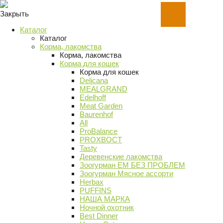
Закрыть
Каталог
Каталог
Корма, лакомства
Корма, лакомства
Корма для кошек
Корма для кошек
Delicana
MEALGRAND
Edelhoff
Meat Garden
Baurenhof
All
ProBalance
PROХВОСТ
Tasty
Деревенские лакомства
Зоогурман ЕМ БЕЗ ПРОБЛЕМ
Зоогурман Мясное ассорти
Herbax
PUFFINS
НАША МАРКА
Ночной охотник
Best Dinner