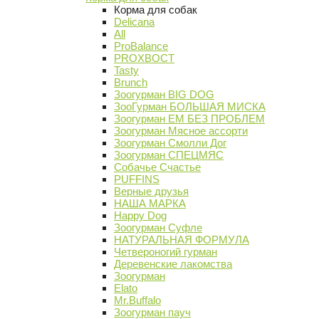
Корма для собак
Delicana
All
ProBalance
PROХВОСТ
Tasty
Brunch
Зоогурман BIG DOG
ЗооГурман БОЛЬШАЯ МИСКА
Зоогурман ЕМ БЕЗ ПРОБЛЕМ
Зоогурман Мясное ассорти
Зоогурман Смолли Дог
Зоогурман СПЕЦМЯС
Собачье Счастье
PUFFINS
Верные друзья
НАША МАРКА
Happy Dog
Зоогурман Суфле
НАТУРАЛЬНАЯ ФОРМУЛА
Четвероногий гурман
Деревенские лакомства
Зоогурман
Elato
Mr.Buffalo
Зоогурман пауч