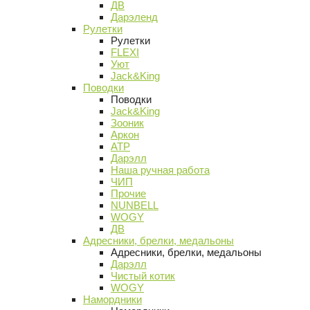
ДВ
Дарэленд
Рулетки
Рулетки
FLEXI
Уют
Jack&King
Поводки
Поводки
Jack&King
Зооник
Аркон
АТР
Дарэлл
Наша ручная работа
ЧИП
Прочие
NUNBELL
WOGY
ДВ
Адресники, брелки, медальоны
Адресники, брелки, медальоны
Дарэлл
Чистый котик
WOGY
Намордники