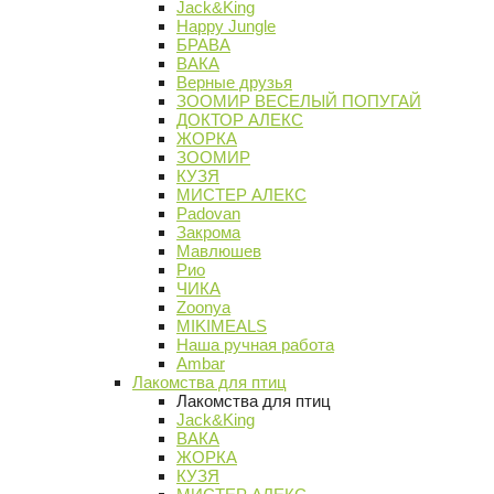
Jack&King
Happy Jungle
БРАВА
ВАКА
Верные друзья
ЗООМИР ВЕСЕЛЫЙ ПОПУГАЙ
ДОКТОР АЛЕКС
ЖОРКА
ЗООМИР
КУЗЯ
МИСТЕР АЛЕКС
Padovan
Закрома
Мавлюшев
Рио
ЧИКА
Zoonya
MIKIMEALS
Наша ручная работа
Ambar
Лакомства для птиц
Лакомства для птиц
Jack&King
ВАКА
ЖОРКА
КУЗЯ