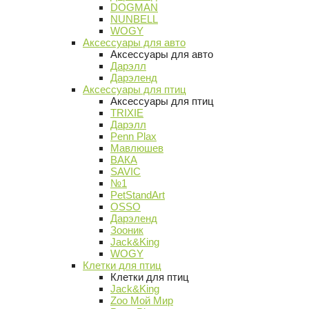
DOGMAN
NUNBELL
WOGY
Аксессуары для авто
Аксессуары для авто
Дарэлл
Дарэленд
Аксессуары для птиц
Аксессуары для птиц
TRIXIE
Дарэлл
Penn Plax
Мавлюшев
ВАКА
SAVIC
№1
PetStandArt
OSSO
Дарэленд
Зооник
Jack&King
WOGY
Клетки для птиц
Клетки для птиц
Jack&King
Zoo Мой Мир