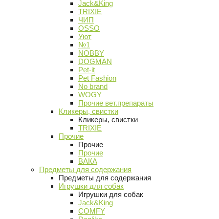
Jack&King
TRIXIE
ЧИП
OSSO
Уют
№1
NOBBY
DOGMAN
Pet-it
Pet Fashion
No brand
WOGY
Прочие вет.препараты
Кликеры, свистки
Кликеры, свистки
TRIXIE
Прочие
Прочие
Прочие
ВАКА
Предметы для содержания
Предметы для содержания
Игрушки для собак
Игрушки для собак
Jack&King
COMFY