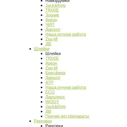
Намордники
Jack&King
TRIXIE
Зооник
Аркон
ЧИП
Дарэлл
Наша ручная работа
Zoo-M
ДВ
Шлейки
Шлейки
TRIXIE
Аркон
Zoo-M
Биосфера
Дарэлл
АТР
Наша ручная работа
ECO
Дарэленд
WOGY
Jack&King
ДВ
Прочие вет.препараты
Ринговки
Ринговки