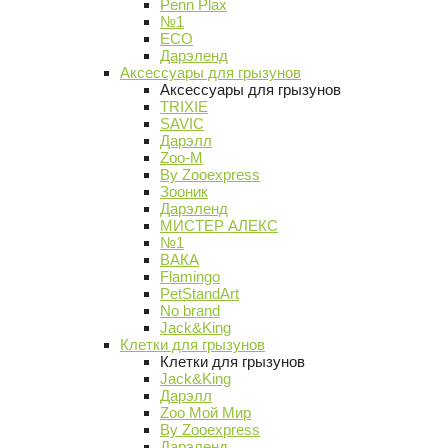
Penn Plax
№1
ECO
Дарэленд
Аксессуары для грызунов
Аксессуары для грызунов
TRIXIE
SAVIC
Дарэлл
Zoo-M
By Zooexpress
Зооник
Дарэленд
МИСТЕР АЛЕКС
№1
ВАКА
Flamingo
PetStandArt
No brand
Jack&King
Клетки для грызунов
Клетки для грызунов
Jack&King
Дарэлл
Zoo Мой Мир
By Zooexpress
Дарэленд