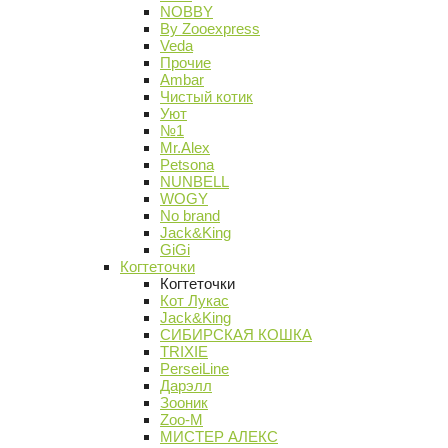
NOBBY
By Zooexpress
Veda
Прочие
Ambar
Чистый котик
Уют
№1
Mr.Alex
Petsona
NUNBELL
WOGY
No brand
Jack&King
GiGi
Когтеточки
Когтеточки
Кот Лукас
Jack&King
СИБИРСКАЯ КОШКА
TRIXIE
PerseiLine
Дарэлл
Зооник
Zoo-M
МИСТЕР АЛЕКС