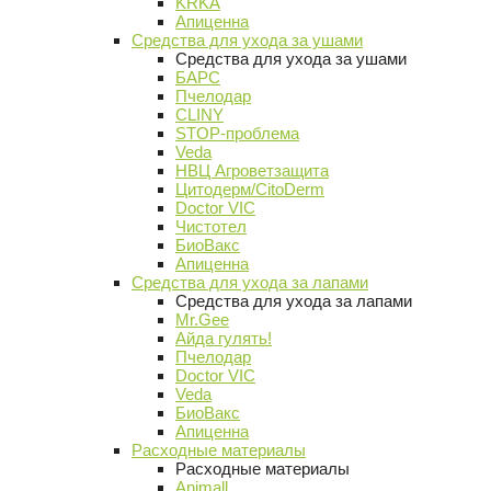
KRKA
Апиценна
Средства для ухода за ушами
Средства для ухода за ушами
БАРС
Пчелодар
CLINY
STOP-проблема
Veda
НВЦ Агроветзащита
Цитодерм/CitoDerm
Doctor VIC
Чистотел
БиоВакс
Апиценна
Средства для ухода за лапами
Средства для ухода за лапами
Mr.Gee
Айда гулять!
Пчелодар
Doctor VIC
Veda
БиоВакс
Апиценна
Расходные материалы
Расходные материалы
Animall