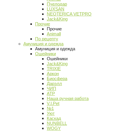
Пчелодар
LUXSAN
NEOTERICA VETPRO
Jack&King
Прочие
Прочие
Animall
По рецепту
Амуниция и одежда
Амуниция и одежда
Ошейники
Ошейники
Jack&King
TRIXIE
Аркон
Биосфера
Дарэлл
ЧИП
АТР
Наша ручная работа
V.I.Pet
№1
Уют
Каскад
NUNBELL
WOGY