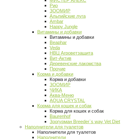
МИСТЕР АЛЕКС
Рио
ЗООМИР
Альпийские луга
Ambar
Happy Jungle
Витамины и добавки
Витамины и добавки
Beaphar
Veda
НВЦ Агроветзащита
Вит-Актив
Деревенские лакомства
Прочие
Корма и добавки
Корма и добавки
ЗООМИР
ЧИКА
Аква-Меню
AQUA CRYSTAL
Корма для кошек и собак
Корма для кошек и собак
Baurenhof
Зоогурман Breeder`s way Vet Diet
Наполнители для туалетов
Наполнители для туалетов
Наполнители