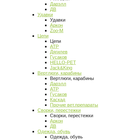
Дарэлл
ДВ
Удавки
Удавки
Аркон
Zoo-M
Цепи
Цепи
АТР
Дягилев
Гусаков
HELLO-PET
Jack&King
Вертлюги, карабины
Вертлюги, карабины
Дарэлл
АТР
Гусаков
Каскад
Прочие вет.препараты
Сворки, перестежки
Сворки, перестежки
Аркон
ДВ
Одежда, обувь
Одежда, обувь