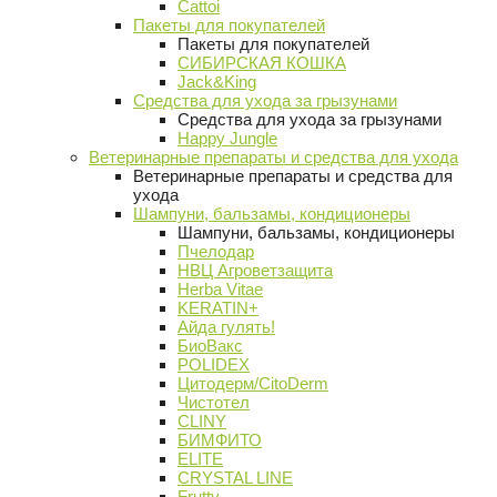
Cattoi
Пакеты для покупателей
Пакеты для покупателей
СИБИРСКАЯ КОШКА
Jack&King
Средства для ухода за грызунами
Средства для ухода за грызунами
Happy Jungle
Ветеринарные препараты и средства для ухода
Ветеринарные препараты и средства для
ухода
Шампуни, бальзамы, кондиционеры
Шампуни, бальзамы, кондиционеры
Пчелодар
НВЦ Агроветзащита
Herba Vitae
KERATIN+
Айда гулять!
БиоВакс
POLIDEX
Цитодерм/CitoDerm
Чистотел
CLINY
БИМФИТО
ELITE
CRYSTAL LINE
Frutty