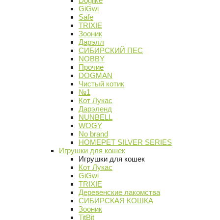
Doglike
GiGwi
Safe
TRIXIE
Зооник
Дарэлл
СИБИРСКИЙ ПЕС
NOBBY
Прочие
DOGMAN
Чистый котик
№1
Кот Лукас
Дарэленд
NUNBELL
WOGY
No brand
HOMEPET SILVER SERIES
Игрушки для кошек
Игрушки для кошек
Кот Лукас
GiGwi
TRIXIE
Деревенские лакомства
СИБИРСКАЯ КОШКА
Зооник
TitBit