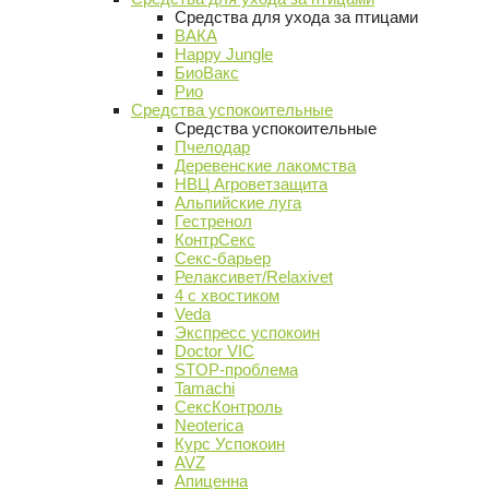
Средства для ухода за птицами
ВАКА
Happy Jungle
БиоВакс
Рио
Средства успокоительные
Средства успокоительные
Пчелодар
Деревенские лакомства
НВЦ Агроветзащита
Альпийские луга
Гестренол
КонтрСекс
Секс-барьер
Релаксивет/Relaxivet
4 с хвостиком
Veda
Экспресс успокоин
Doctor VIC
STOP-проблема
Tamachi
СексКонтроль
Neoterica
Курс Успокоин
AVZ
Апиценна