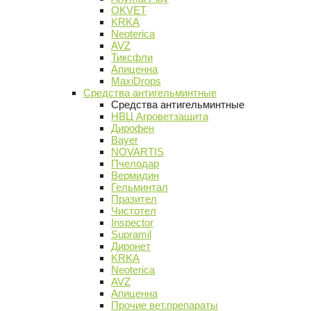
OKVET
KRKA
Neoterica
AVZ
Тиксфли
Апиценна
MaxiDrops
Средства антигельминтные
Средства антигельминтные
НВЦ Агроветзащита
Дирофен
Bayer
NOVARTIS
Пчелодар
Вермидин
Гельминтал
Празител
Чистотел
Inspector
Supramil
Диронет
KRKA
Neoterica
AVZ
Апиценна
Прочие вет.препараты