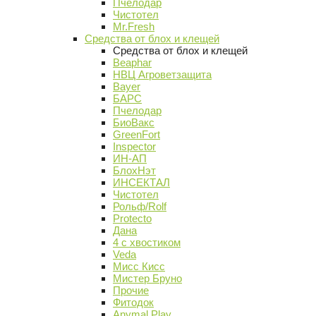
Пчелодар
Чистотел
Mr.Fresh
Средства от блох и клещей
Средства от блох и клещей
Beaphar
НВЦ Агроветзащита
Bayer
БАРС
Пчелодар
БиоВакс
GreenFort
Inspector
ИН-АП
БлохНэт
ИНСЕКТАЛ
Чистотел
Рольф/Rolf
Protecto
Дана
4 с хвостиком
Veda
Мисс Кисс
Мистер Бруно
Прочие
Фитодок
Anymal Play