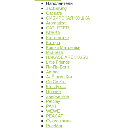
Наполнители
Jack&King
Cat safe
СИБИРСКАЯ КОШКА
Aromaticat
CATLITTER
БРАВА
Кот в лотке
Котяра
Кошки Матрёшки
Mr.Fresh
HAKASE AREKKUSU
Little Friends
Пи-Пи-Бент
Ambar
АлЁшкин Кот
Си Си Кэт
Кот Лукас
Прочие
Зверье мое
Petclay
PANI
WEWE
PEACAT
Сухие тапки
PureMur