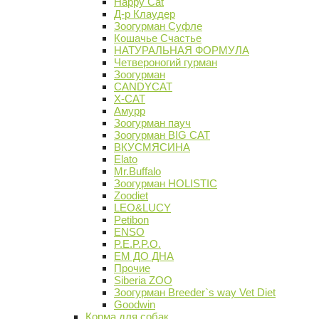
Happy Cat
Д-р Клаудер
Зоогурман Суфле
Кошачье Счастье
НАТУРАЛЬНАЯ ФОРМУЛА
Четвероногий гурман
Зоогурман
CANDYCAT
X-CAT
Амурр
Зоогурман пауч
Зоогурман BIG CAT
ВКУСМЯСИНА
Elato
Mr.Buffalo
Зоогурман HOLISTIC
Zoodiet
LEO&LUCY
Petibon
ENSO
P.E.P.P.O.
ЕМ ДО ДНА
Прочие
Siberia ZOO
Зоогурман Breeder`s way Vet Diet
Goodwin
Корма для собак