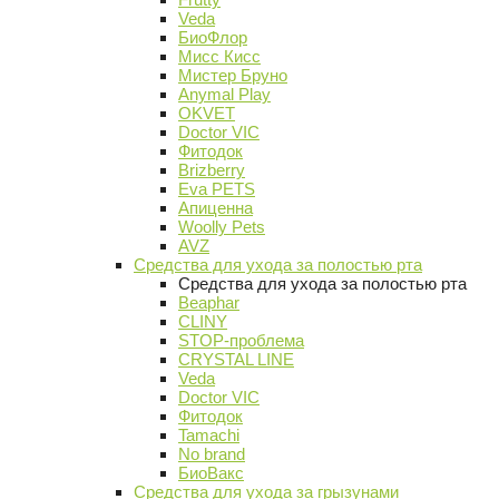
Veda
БиоФлор
Мисс Кисс
Мистер Бруно
Anymal Play
OKVET
Doctor VIC
Фитодок
Brizberry
Eva PETS
Апиценна
Woolly Pets
AVZ
Средства для ухода за полостью рта
Средства для ухода за полостью рта
Beaphar
CLINY
STOP-проблема
CRYSTAL LINE
Veda
Doctor VIC
Фитодок
Tamachi
No brand
БиоВакс
Средства для ухода за грызунами