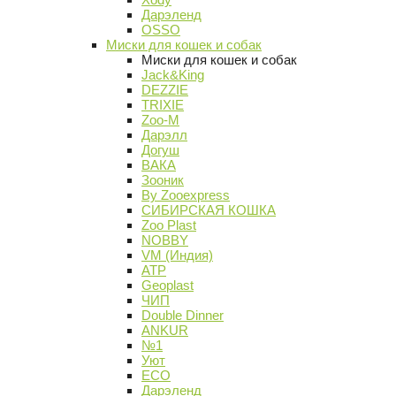
Дарэленд
OSSO
Миски для кошек и собак
Миски для кошек и собак
Jack&King
DEZZIE
TRIXIE
Zoo-M
Дарэлл
Догуш
ВАКА
Зооник
By Zooexpress
СИБИРСКАЯ КОШКА
Zoo Plast
NOBBY
VM (Индия)
АТР
Geoplast
ЧИП
Double Dinner
ANKUR
№1
Уют
ECO
Дарэленд