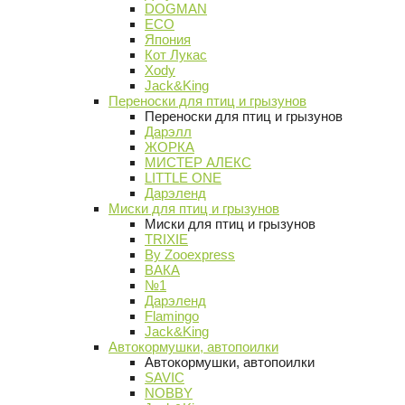
DOGMAN
ECO
Япония
Кот Лукас
Xody
Jack&King
Переноски для птиц и грызунов
Переноски для птиц и грызунов
Дарэлл
ЖОРКА
МИСТЕР АЛЕКС
LITTLE ONE
Дарэленд
Миски для птиц и грызунов
Миски для птиц и грызунов
TRIXIE
By Zooexpress
ВАКА
№1
Дарэленд
Flamingo
Jack&King
Автокормушки, автопоилки
Автокормушки, автопоилки
SAVIC
NOBBY