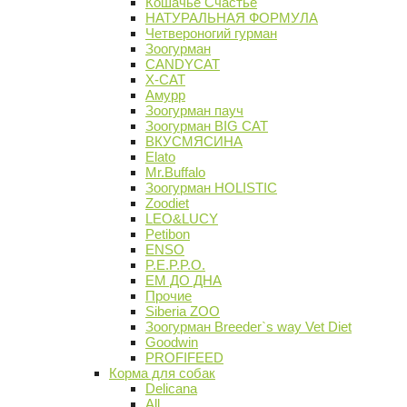
Кошачье Счастье
НАТУРАЛЬНАЯ ФОРМУЛА
Четвероногий гурман
Зоогурман
CANDYCAT
X-CAT
Амурр
Зоогурман пауч
Зоогурман BIG CAT
ВКУСМЯСИНА
Elato
Mr.Buffalo
Зоогурман HOLISTIC
Zoodiet
LEO&LUCY
Petibon
ENSO
P.E.P.P.O.
ЕМ ДО ДНА
Прочие
Siberia ZOO
Зоогурман Breeder`s way Vet Diet
Goodwin
PROFIFEED
Корма для собак
Delicana
All