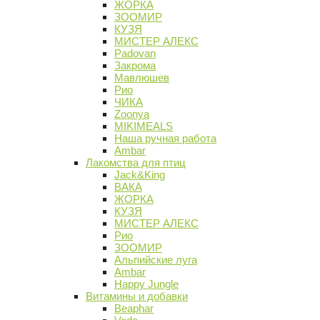
ЖОРКА
ЗООМИР
КУЗЯ
МИСТЕР АЛЕКС
Padovan
Закрома
Мавлюшев
Рио
ЧИКА
Zoonya
MIKIMEALS
Наша ручная работа
Ambar
Лакомства для птиц
Jack&King
ВАКА
ЖОРКА
КУЗЯ
МИСТЕР АЛЕКС
Рио
ЗООМИР
Альпийские луга
Ambar
Happy Jungle
Витамины и добавки
Beaphar