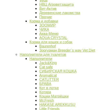
Veda
НВЦ Агроветзащита
Вит-Актив
Деревенские лакомства
Прочие
Корма и добавки
ЗООМИР
ЧИКА
Аква-Меню
AQUA CRYSTAL
Корма для кошек и собак
Baurenhof
Зоогурман Breeder`s way Vet Diet
Наполнители для туалетов
Наполнители
Jack&King
Cat safe
СИБИРСКАЯ КОШКА
Aromaticat
CATLITTER
БРАВА
Кот в лотке
Котяра
Кошки Матрёшки
Mr.Fresh
HAKASE AREKKUSU
Little Friends