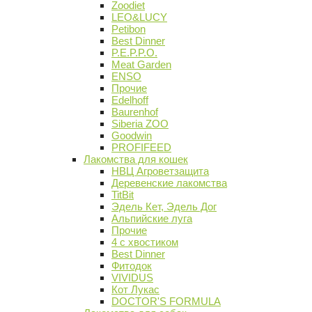
Zoodiet
LEO&LUCY
Petibon
Best Dinner
P.E.P.P.O.
Meat Garden
ENSO
Прочие
Edelhoff
Baurenhof
Siberia ZOO
Goodwin
PROFIFEED
Лакомства для кошек
НВЦ Агроветзащита
Деревенские лакомства
TitBit
Эдель Кет, Эдель Дог
Альпийские луга
Прочие
4 с хвостиком
Best Dinner
Фитодок
VIVIDUS
Кот Лукас
DOCTOR'S FORMULA