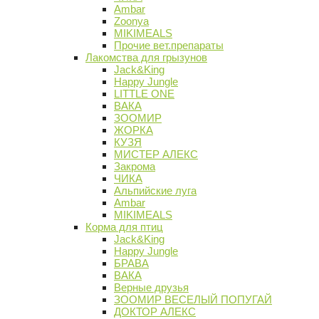
Ambar
Zoonya
MIKIMEALS
Прочие вет.препараты
Лакомства для грызунов
Jack&King
Happy Jungle
LITTLE ONE
ВАКА
ЗООМИР
ЖОРКА
КУЗЯ
МИСТЕР АЛЕКС
Закрома
ЧИКА
Альпийские луга
Ambar
MIKIMEALS
Корма для птиц
Jack&King
Happy Jungle
БРАВА
ВАКА
Верные друзья
ЗООМИР ВЕСЕЛЫЙ ПОПУГАЙ
ДОКТОР АЛЕКС