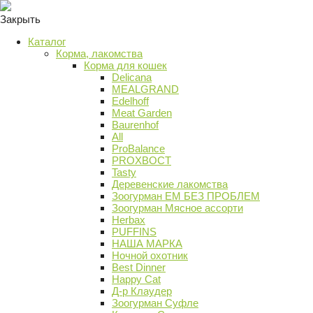
Закрыть
Каталог
Корма, лакомства
Корма для кошек
Delicana
MEALGRAND
Edelhoff
Meat Garden
Baurenhof
All
ProBalance
PROХВОСТ
Tasty
Деревенские лакомства
Зоогурман ЕМ БЕЗ ПРОБЛЕМ
Зоогурман Мясное ассорти
Herbax
PUFFINS
НАША МАРКА
Ночной охотник
Best Dinner
Happy Cat
Д-р Клаудер
Зоогурман Суфле