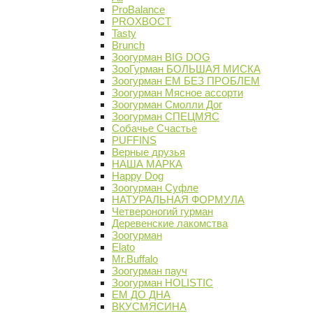
ProBalance
PROХВОСТ
Tasty
Brunch
Зоогурман BIG DOG
ЗооГурман БОЛЬШАЯ МИСКА
Зоогурман ЕМ БЕЗ ПРОБЛЕМ
Зоогурман Мясное ассорти
Зоогурман Смолли Дог
Зоогурман СПЕЦМЯС
Собачье Счастье
PUFFINS
Верные друзья
НАША МАРКА
Happy Dog
Зоогурман Суфле
НАТУРАЛЬНАЯ ФОРМУЛА
Четвероногий гурман
Деревенские лакомства
Зоогурман
Elato
Mr.Buffalo
Зоогурман пауч
Зоогурман HOLISTIC
ЕМ ДО ДНА
ВКУСМЯСИНА