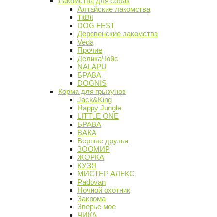
Лакомства для собак
Алтайские лакомства
TitBit
DOG FEST
Деревенские лакомства
Veda
Прочие
ДеликаЧойс
NALAPU
БРАВА
DOGNIS
Корма для грызунов
Jack&King
Happy Jungle
LITTLE ONE
БРАВА
ВАКА
Верные друзья
ЗООМИР
ЖОРКА
КУЗЯ
МИСТЕР АЛЕКС
Padovan
Ночной охотник
Закрома
Зверье мое
ЧИКА