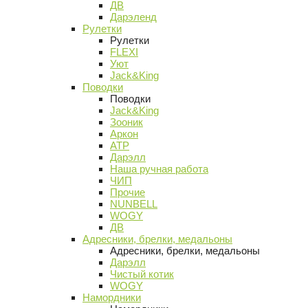
ДВ
Дарэленд
Рулетки
Рулетки
FLEXI
Уют
Jack&King
Поводки
Поводки
Jack&King
Зооник
Аркон
АТР
Дарэлл
Наша ручная работа
ЧИП
Прочие
NUNBELL
WOGY
ДВ
Адресники, брелки, медальоны
Адресники, брелки, медальоны
Дарэлл
Чистый котик
WOGY
Намордники