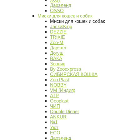
Дарэленд
OSSO
Миски для кошек и собак
Миски для кошек и собак
Jack&King
DEZZIE
TRIXIE
Zoo-M
Дарэлл
Догуш
ВАКА
Зооник
By Zooexpress
СИБИРСКАЯ КОШКА
Zoo Plast
NOBBY
VM (Индия)
АТР
Geoplast
ЧИП
Double Dinner
ANKUR
№1
Уют
ECO
Дарэленд