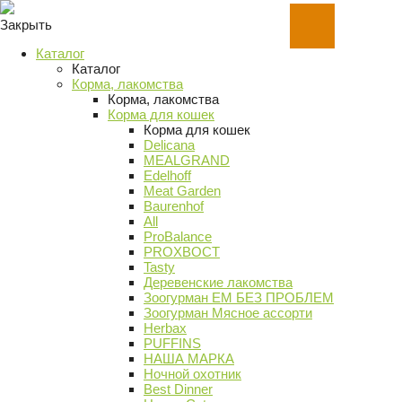
Закрыть
Каталог
Каталог
Корма, лакомства
Корма, лакомства
Корма для кошек
Корма для кошек
Delicana
MEALGRAND
Edelhoff
Meat Garden
Baurenhof
All
ProBalance
PROХВОСТ
Tasty
Деревенские лакомства
Зоогурман ЕМ БЕЗ ПРОБЛЕМ
Зоогурман Мясное ассорти
Herbax
PUFFINS
НАША МАРКА
Ночной охотник
Best Dinner