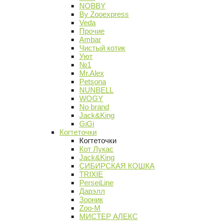
NOBBY
By Zooexpress
Veda
Прочие
Ambar
Чистый котик
Уют
№1
Mr.Alex
Petsona
NUNBELL
WOGY
No brand
Jack&King
GiGi
Когтеточки
Когтеточки
Кот Лукас
Jack&King
СИБИРСКАЯ КОШКА
TRIXIE
PerseiLine
Дарэлл
Зооник
Zoo-M
МИСТЕР АЛЕКС