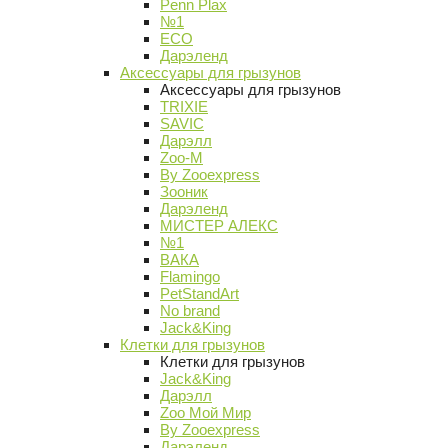
Penn Plax
№1
ECO
Дарэленд
Аксессуары для грызунов
Аксессуары для грызунов
TRIXIE
SAVIC
Дарэлл
Zoo-M
By Zooexpress
Зооник
Дарэленд
МИСТЕР АЛЕКС
№1
ВАКА
Flamingo
PetStandArt
No brand
Jack&King
Клетки для грызунов
Клетки для грызунов
Jack&King
Дарэлл
Zoo Мой Мир
By Zooexpress
Дарэленд