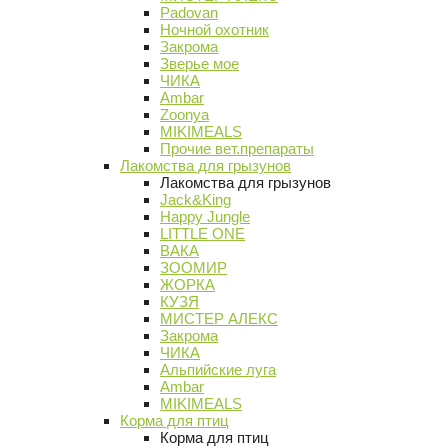
Padovan
Ночной охотник
Закрома
Зверье мое
ЧИКА
Ambar
Zoonya
MIKIMEALS
Прочие вет.препараты
Лакомства для грызунов
Лакомства для грызунов
Jack&King
Happy Jungle
LITTLE ONE
ВАКА
ЗООМИР
ЖОРКА
КУЗЯ
МИСТЕР АЛЕКС
Закрома
ЧИКА
Альпийские луга
Ambar
MIKIMEALS
Корма для птиц
Корма для птиц