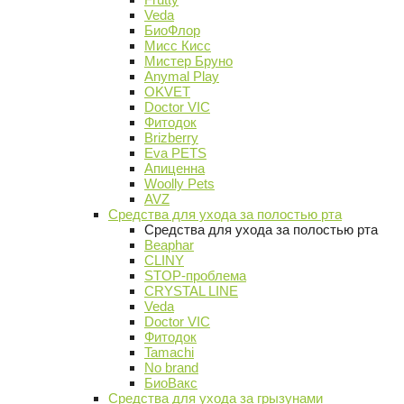
Veda
БиоФлор
Мисс Кисс
Мистер Бруно
Anymal Play
OKVET
Doctor VIC
Фитодок
Brizberry
Eva PETS
Апиценна
Woolly Pets
AVZ
Средства для ухода за полостью рта
Средства для ухода за полостью рта
Beaphar
CLINY
STOP-проблема
CRYSTAL LINE
Veda
Doctor VIC
Фитодок
Tamachi
No brand
БиоВакс
Средства для ухода за грызунами