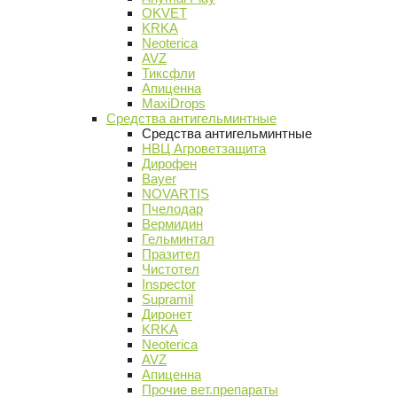
OKVET
KRKA
Neoterica
AVZ
Тиксфли
Апиценна
MaxiDrops
Средства антигельминтные
Средства антигельминтные
НВЦ Агроветзащита
Дирофен
Bayer
NOVARTIS
Пчелодар
Вермидин
Гельминтал
Празител
Чистотел
Inspector
Supramil
Диронет
KRKA
Neoterica
AVZ
Апиценна
Прочие вет.препараты