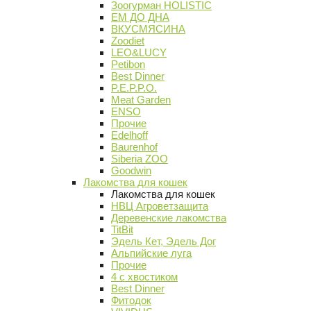
Зоогурман HOLISTIC
ЕМ ДО ДНА
ВКУСМЯСИНА
Zoodiet
LEO&LUCY
Petibon
Best Dinner
P.E.P.P.O.
Meat Garden
ENSO
Прочие
Edelhoff
Baurenhof
Siberia ZOO
Goodwin
Лакомства для кошек
Лакомства для кошек
НВЦ Агроветзащита
Деревенские лакомства
TitBit
Эдель Кет, Эдель Дог
Альпийские луга
Прочие
4 с хвостиком
Best Dinner
Фитодок