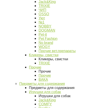
Jack&King
TRIXIE
ЧИП
OSSO
Уют
№1
NOBBY
DOGMAN
Pet-it
Pet Fashion
No brand
WOGY
Прочие вет.препараты
Кликеры, свистки
Кликеры, свистки
TRIXIE
Прочие
Прочие
Прочие
ВАКА
Предметы для содержания
Предметы для содержания
Игрушки для собак
Игрушки для собак
Jack&King
COMFY