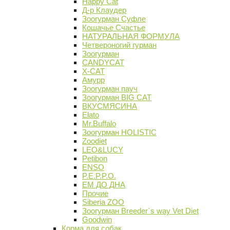
Happy Cat
Д-р Клаудер
Зоогурман Суфле
Кошачье Счастье
НАТУРАЛЬНАЯ ФОРМУЛА
Четвероногий гурман
Зоогурман
CANDYCAT
X-CAT
Амурр
Зоогурман пауч
Зоогурман BIG CAT
ВКУСМЯСИНА
Elato
Mr.Buffalo
Зоогурман HOLISTIC
Zoodiet
LEO&LUCY
Petibon
ENSO
P.E.P.P.O.
ЕМ ДО ДНА
Прочие
Siberia ZOO
Зоогурман Breeder`s way Vet Diet
Goodwin
Корма для собак