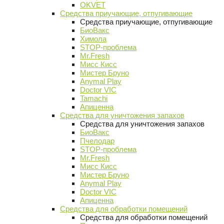
OKVET
Средства приучающие, отпугивающие
Средства приучающие, отпугивающие
БиоВакс
Химола
STOP-проблема
Mr.Fresh
Мисс Кисс
Мистер Бруно
Anymal Play
Doctor VIC
Tamachi
Апиценна
Средства для уничтожения запахов
Средства для уничтожения запахов
БиоВакс
Пчелодар
STOP-проблема
Mr.Fresh
Мисс Кисс
Мистер Бруно
Anymal Play
Doctor VIC
Апиценна
Средства для обработки помещений
Средства для обработки помещений