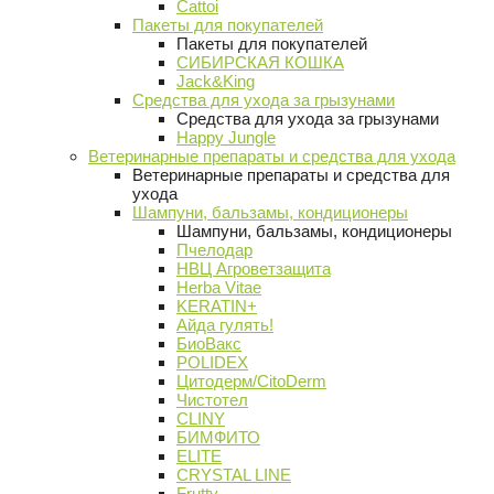
Cattoi
Пакеты для покупателей
Пакеты для покупателей
СИБИРСКАЯ КОШКА
Jack&King
Средства для ухода за грызунами
Средства для ухода за грызунами
Happy Jungle
Ветеринарные препараты и средства для ухода
Ветеринарные препараты и средства для
ухода
Шампуни, бальзамы, кондиционеры
Шампуни, бальзамы, кондиционеры
Пчелодар
НВЦ Агроветзащита
Herba Vitae
KERATIN+
Айда гулять!
БиоВакс
POLIDEX
Цитодерм/CitoDerm
Чистотел
CLINY
БИМФИТО
ELITE
CRYSTAL LINE
Frutty