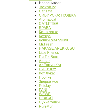
Наполнители
Jack&King
Cat safe
СИБИРСКАЯ КОШКА
Aromaticat
CATLITTER
БРАВА
Кот в лотке
Котяра
Кошки Матрёшки
Mr.Fresh
HAKASE AREKKUSU
Little Friends
Пи-Пи-Бент
Ambar
АлЁшкин Кот
Си Си Кэт
Кот Лукас
Прочие
Зверье мое
Petclay
PANI
WEWE
PEACAT
Сухие тапки
PureMur