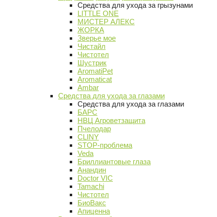
Средства для ухода за грызунами
LITTLE ONE
МИСТЕР АЛЕКС
ЖОРКА
Зверье мое
Чистайл
Чистотел
Шустрик
AromatiPet
Aromaticat
Ambar
Средства для ухода за глазами
Средства для ухода за глазами
БАРС
НВЦ Агроветзащита
Пчелодар
CLINY
STOP-проблема
Veda
Бриллиантовые глаза
Анандин
Doctor VIC
Tamachi
Чистотел
БиоВакс
Апиценна