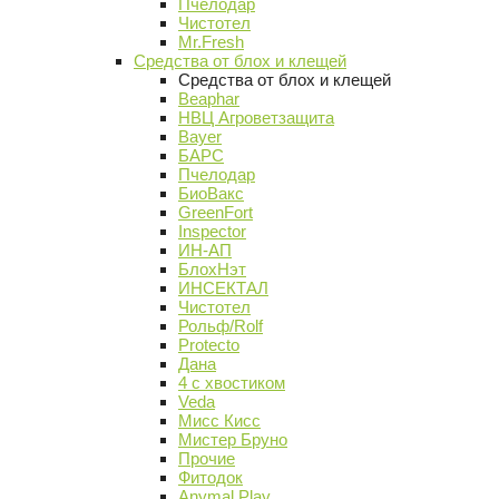
Пчелодар
Чистотел
Mr.Fresh
Средства от блох и клещей
Средства от блох и клещей
Beaphar
НВЦ Агроветзащита
Bayer
БАРС
Пчелодар
БиоВакс
GreenFort
Inspector
ИН-АП
БлохНэт
ИНСЕКТАЛ
Чистотел
Рольф/Rolf
Protecto
Дана
4 с хвостиком
Veda
Мисс Кисс
Мистер Бруно
Прочие
Фитодок
Anymal Play