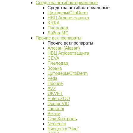
Средства антибактериальные
Средства антибактериальные
Цитодерм/CitoDerm
НВЦ Агроветзащита
KRKA
Пчелодар
Лайна-МС
Прочие вет.препараты
Прочие вет.препараты
Алезан (Alezan)
НВЦ Агроветзащита
CEVA
Пчелодар
Зорька
Цитодерм/CitoDerm
Veda
Прочие
AVZ
OKVET
EnteroZOO
Doctor VIC
Tamachi
Ветом
СексКонтроль
Neoterica
Биоцентр "Чин"