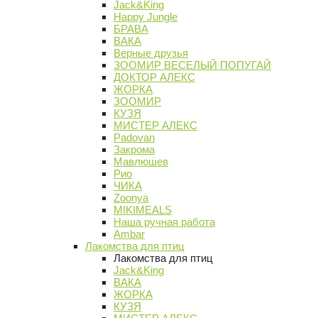
Jack&King
Happy Jungle
БРАВА
ВАКА
Верные друзья
ЗООМИР ВЕСЕЛЫЙ ПОПУГАЙ
ДОКТОР АЛЕКС
ЖОРКА
ЗООМИР
КУЗЯ
МИСТЕР АЛЕКС
Padovan
Закрома
Мавлюшев
Рио
ЧИКА
Zoonya
MIKIMEALS
Наша ручная работа
Ambar
Лакомства для птиц
Лакомства для птиц
Jack&King
ВАКА
ЖОРКА
КУЗЯ