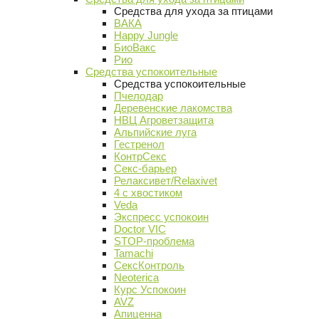
Средства для ухода за птицами
ВАКА
Happy Jungle
БиоВакс
Рио
Средства успокоительные
Средства успокоительные
Пчелодар
Деревенские лакомства
НВЦ Агроветзащита
Альпийские луга
Гестренол
КонтрСекс
Секс-барьер
Релаксивет/Relaxivet
4 с хвостиком
Veda
Экспресс успокоин
Doctor VIC
STOP-проблема
Tamachi
СексКонтроль
Neoterica
Курс Успокоин
AVZ
Апиценна