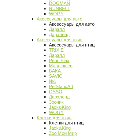
DOGMAN
NUNBELL
WOGY
Аксессуары для авто
Аксессуары для авто
Дарэлл
Дарэленд
Аксессуары для птиц
Аксессуары для птиц
TRIXIE
Дарэлл
Penn Plax
Мавлюшев
ВАКА
SAVIC
№1
PetStandArt
OSSO
Дарэленд
Зооник
Jack&King
WOGY
Клетки для птиц
Клетки для птиц
Jack&King
Zoo Мой Мир