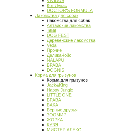
VIVIDUS
Кот Лукас
DOCTOR'S FORMULA
Лакомства для собак
Лакомства для собак
Алтайские лакомства
TitBit
DOG FEST
Деревенские лакомства
Veda
Прочие
ДеликаЧойс
NALAPU
БРАВА
DOGNIS
Корма для грызунов
Корма для грызунов
Jack&King
Happy Jungle
LITTLE ONE
БРАВА
ВАКА
Верные друзья
ЗООМИР
ЖОРКА
КУЗЯ
МИСТЕР АЛЕКС