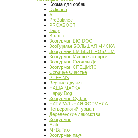
Корма для собак
Delicana
All
ProBalance
PROХВОСТ
Tasty
Brunch
Зоогурман BIG DOG
ЗооГурман БОЛЬШАЯ МИСКА
Зоогурман ЕМ БЕЗ ПРОБЛЕМ
Зоогурман Мясное ассорти
Зоогурман Смолли Дог
Зоогурман СПЕЦМЯС
Собачье Счастье
PUFFINS
Верные друзья
НАША МАРКА
Happy Dog
Зоогурман Суфле
НАТУРАЛЬНАЯ ФОРМУЛА
Четвероногий гурман
Деревенские лакомства
Зоогурман
Elato
Mr.Buffalo
Зоогурман пауч