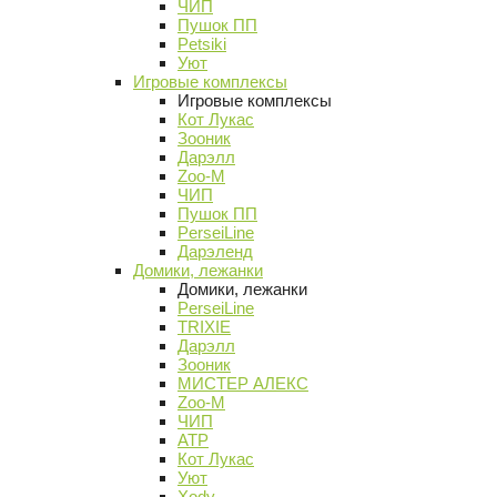
ЧИП
Пушок ПП
Petsiki
Уют
Игровые комплексы
Игровые комплексы
Кот Лукас
Зооник
Дарэлл
Zoo-M
ЧИП
Пушок ПП
PerseiLine
Дарэленд
Домики, лежанки
Домики, лежанки
PerseiLine
TRIXIE
Дарэлл
Зооник
МИСТЕР АЛЕКС
Zoo-M
ЧИП
АТР
Кот Лукас
Уют
Xody