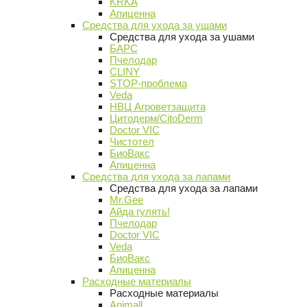
KRKA
Апиценна
Средства для ухода за ушами
Средства для ухода за ушами
БАРС
Пчелодар
CLINY
STOP-проблема
Veda
НВЦ Агроветзащита
Цитодерм/CitoDerm
Doctor VIC
Чистотел
БиоВакс
Апиценна
Средства для ухода за лапами
Средства для ухода за лапами
Mr.Gee
Айда гулять!
Пчелодар
Doctor VIC
Veda
БиоВакс
Апиценна
Расходные материалы
Расходные материалы
Animall