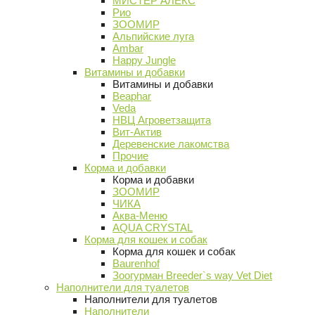
МИСТЕР АЛЕКС
Рио
ЗООМИР
Альпийские луга
Ambar
Happy Jungle
Витамины и добавки
Витамины и добавки
Beaphar
Veda
НВЦ Агроветзащита
Вит-Актив
Деревенские лакомства
Прочие
Корма и добавки
Корма и добавки
ЗООМИР
ЧИКА
Аква-Меню
AQUA CRYSTAL
Корма для кошек и собак
Корма для кошек и собак
Baurenhof
Зоогурман Breeder`s way Vet Diet
Наполнители для туалетов
Наполнители для туалетов
Наполнители