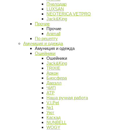
Пчелодар
LUXSAN
NEOTERICA VETPRO
Jack&King
Прочие
Прочие
Animall
По рецепту
Амуниция и одежда
Амуниция и одежда
Ошейники
Ошейники
Jack&King
TRIXIE
Аркон
Биосфера
Дарэлл
ЧИП
АТР
Наша ручная работа
V.I.Pet
№1
Уют
Каскад
NUNBELL
WOGY