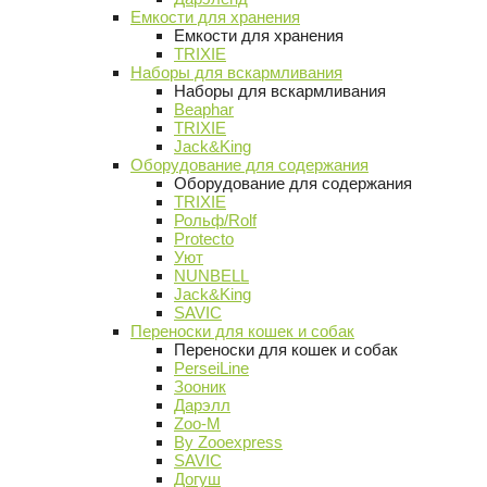
Емкости для хранения
Емкости для хранения
TRIXIE
Наборы для вскармливания
Наборы для вскармливания
Beaphar
TRIXIE
Jack&King
Оборудование для содержания
Оборудование для содержания
TRIXIE
Рольф/Rolf
Protecto
Уют
NUNBELL
Jack&King
SAVIC
Переноски для кошек и собак
Переноски для кошек и собак
PerseiLine
Зооник
Дарэлл
Zoo-M
By Zooexpress
SAVIC
Догуш