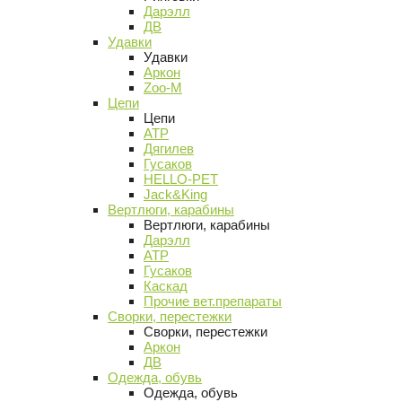
Дарэлл
ДВ
Удавки
Удавки
Аркон
Zoo-M
Цепи
Цепи
АТР
Дягилев
Гусаков
HELLO-PET
Jack&King
Вертлюги, карабины
Вертлюги, карабины
Дарэлл
АТР
Гусаков
Каскад
Прочие вет.препараты
Сворки, перестежки
Сворки, перестежки
Аркон
ДВ
Одежда, обувь
Одежда, обувь