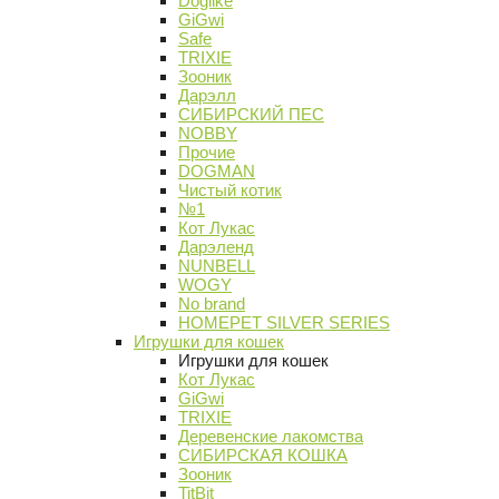
Doglike
GiGwi
Safe
TRIXIE
Зооник
Дарэлл
СИБИРСКИЙ ПЕС
NOBBY
Прочие
DOGMAN
Чистый котик
№1
Кот Лукас
Дарэленд
NUNBELL
WOGY
No brand
HOMEPET SILVER SERIES
Игрушки для кошек
Игрушки для кошек
Кот Лукас
GiGwi
TRIXIE
Деревенские лакомства
СИБИРСКАЯ КОШКА
Зооник
TitBit