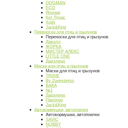
DOGMAN
ECO
Япония
Кот Лукас
Xody
Jack&King
Переноски для птиц и грызунов
Переноски для птиц и грызунов
Дарэлл
ЖОРКА
МИСТЕР АЛЕКС
LITTLE ONE
Дарэленд
Миски для птиц и грызунов
Миски для птиц и грызунов
TRIXIE
By Zooexpress
ВАКА
№1
Дарэленд
Flamingo
Jack&King
Автокормушки, автопоилки
Автокормушки, автопоилки
SAVIC
NOBBY