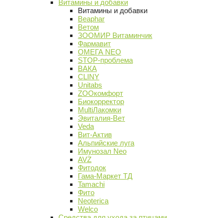
Витамины и добавки
Витамины и добавки
Beaphar
Ветом
ЗООМИР Витаминчик
Фармавит
ОМЕГА NEO
STOP-проблема
ВАКА
CLINY
Unitabs
ZOOкомфорт
Биокорректор
MultiЛакомки
Эвиталия-Вет
Veda
Вит-Актив
Альпийские луга
Имунозал Neo
AVZ
Фитодок
Гама-Маркет ТД
Tamachi
Фито
Neoterica
Welco
Средства для ухода за птицами