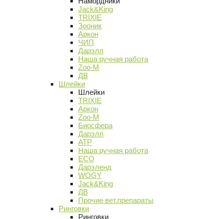
Намордники
Jack&King
TRIXIE
Зооник
Аркон
ЧИП
Дарэлл
Наша ручная работа
Zoo-M
ДВ
Шлейки
Шлейки
TRIXIE
Аркон
Zoo-M
Биосфера
Дарэлл
АТР
Наша ручная работа
ECO
Дарэленд
WOGY
Jack&King
ДВ
Прочие вет.препараты
Ринговки
Ринговки