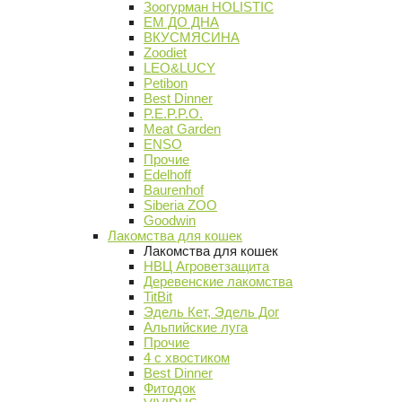
Зоогурман HOLISTIC
ЕМ ДО ДНА
ВКУСМЯСИНА
Zoodiet
LEO&LUCY
Petibon
Best Dinner
P.E.P.P.O.
Meat Garden
ENSO
Прочие
Edelhoff
Baurenhof
Siberia ZOO
Goodwin
Лакомства для кошек
Лакомства для кошек
НВЦ Агроветзащита
Деревенские лакомства
TitBit
Эдель Кет, Эдель Дог
Альпийские луга
Прочие
4 с хвостиком
Best Dinner
Фитодок