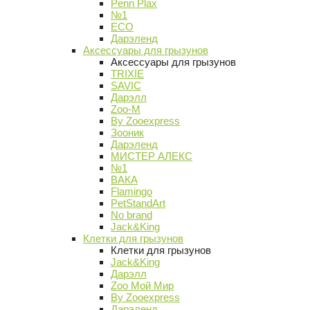
Penn Plax
№1
ECO
Дарэленд
Аксессуары для грызунов
Аксессуары для грызунов
TRIXIE
SAVIC
Дарэлл
Zoo-M
By Zooexpress
Зооник
Дарэленд
МИСТЕР АЛЕКС
№1
ВАКА
Flamingo
PetStandArt
No brand
Jack&King
Клетки для грызунов
Клетки для грызунов
Jack&King
Дарэлл
Zoo Мой Мир
By Zooexpress
Дарэленд