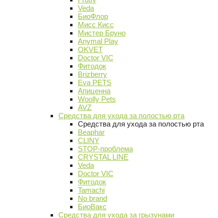
Veda
БиоФлор
Мисс Кисс
Мистер Бруно
Anymal Play
OKVET
Doctor VIC
Фитодок
Brizberry
Eva PETS
Апиценна
Woolly Pets
AVZ
Средства для ухода за полостью рта
Средства для ухода за полостью рта
Beaphar
CLINY
STOP-проблема
CRYSTAL LINE
Veda
Doctor VIC
Фитодок
Tamachi
No brand
БиоВакс
Средства для ухода за грызунами