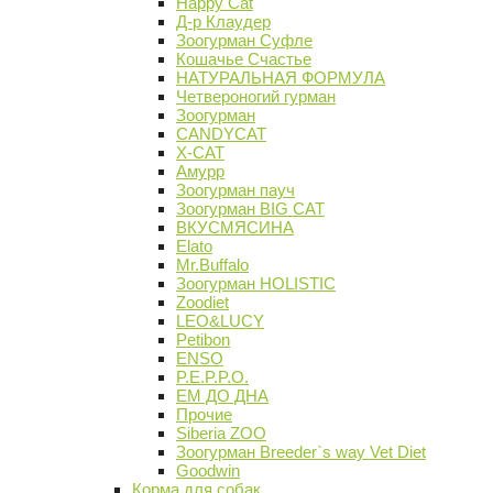
Happy Cat
Д-р Клаудер
Зоогурман Суфле
Кошачье Счастье
НАТУРАЛЬНАЯ ФОРМУЛА
Четвероногий гурман
Зоогурман
CANDYCAT
X-CAT
Амурр
Зоогурман пауч
Зоогурман BIG CAT
ВКУСМЯСИНА
Elato
Mr.Buffalo
Зоогурман HOLISTIC
Zoodiet
LEO&LUCY
Petibon
ENSO
P.E.P.P.O.
ЕМ ДО ДНА
Прочие
Siberia ZOO
Зоогурман Breeder`s way Vet Diet
Goodwin
Корма для собак