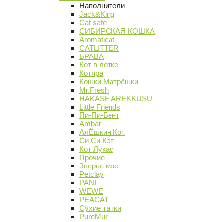
Наполнители
Jack&King
Cat safe
СИБИРСКАЯ КОШКА
Aromaticat
CATLITTER
БРАВА
Кот в лотке
Котяра
Кошки Матрёшки
Mr.Fresh
HAKASE AREKKUSU
Little Friends
Пи-Пи-Бент
Ambar
АлЁшкин Кот
Си Си Кэт
Кот Лукас
Прочие
Зверье мое
Petclay
PANI
WEWE
PEACAT
Сухие тапки
PureMur