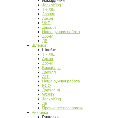
Намордники
Jack&King
TRIXIE
Зооник
Аркон
ЧИП
Дарэлл
Наша ручная работа
Zoo-M
ДВ
Шлейки
Шлейки
TRIXIE
Аркон
Zoo-M
Биосфера
Дарэлл
АТР
Наша ручная работа
ECO
Дарэленд
WOGY
Jack&King
ДВ
Прочие вет.препараты
Ринговки
Ринговки