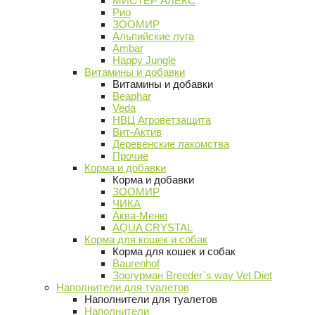
МИСТЕР АЛЕКС
Рио
ЗООМИР
Альпийские луга
Ambar
Happy Jungle
Витамины и добавки
Витамины и добавки
Beaphar
Veda
НВЦ Агроветзащита
Вит-Актив
Деревенские лакомства
Прочие
Корма и добавки
Корма и добавки
ЗООМИР
ЧИКА
Аква-Меню
AQUA CRYSTAL
Корма для кошек и собак
Корма для кошек и собак
Baurenhof
Зоогурман Breeder`s way Vet Diet
Наполнители для туалетов
Наполнители для туалетов
Наполнители