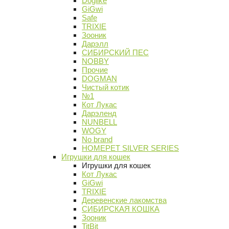
Doglike
GiGwi
Safe
TRIXIE
Зооник
Дарэлл
СИБИРСКИЙ ПЕС
NOBBY
Прочие
DOGMAN
Чистый котик
№1
Кот Лукас
Дарэленд
NUNBELL
WOGY
No brand
HOMEPET SILVER SERIES
Игрушки для кошек
Игрушки для кошек
Кот Лукас
GiGwi
TRIXIE
Деревенские лакомства
СИБИРСКАЯ КОШКА
Зооник
TitBit