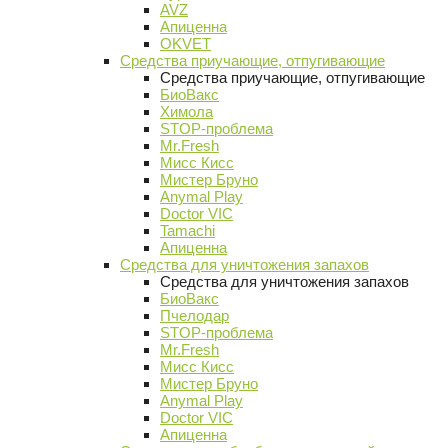
AVZ
Апиценна
OKVET
Средства приучающие, отпугивающие
Средства приучающие, отпугивающие
БиоВакс
Химола
STOP-проблема
Mr.Fresh
Мисс Кисс
Мистер Бруно
Anymal Play
Doctor VIC
Tamachi
Апиценна
Средства для уничтожения запахов
Средства для уничтожения запахов
БиоВакс
Пчелодар
STOP-проблема
Mr.Fresh
Мисс Кисс
Мистер Бруно
Anymal Play
Doctor VIC
Апиценна