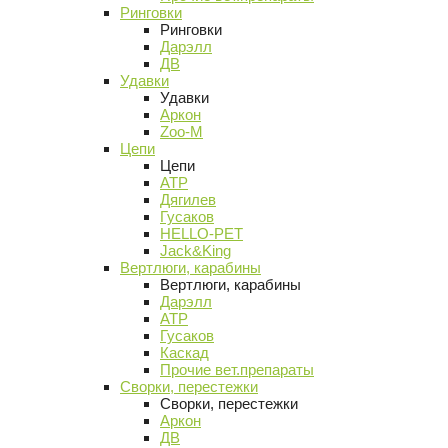
Ринговки
Ринговки
Дарэлл
ДВ
Удавки
Удавки
Аркон
Zoo-M
Цепи
Цепи
АТР
Дягилев
Гусаков
HELLO-PET
Jack&King
Вертлюги, карабины
Вертлюги, карабины
Дарэлл
АТР
Гусаков
Каскад
Прочие вет.препараты
Сворки, перестежки
Сворки, перестежки
Аркон
ДВ