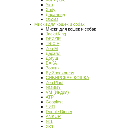
Уют
Xody
Дарэленд
OSSO
Миски для кошек и собак
Миски для кошек и собак
Jack&King
DEZZIE
TRIXIE
Zoo-M
Дарэлл
Догуш
ВАКА
Зооник
By Zooexpress
СИБИРСКАЯ КОШКА
Zoo Plast
NOBBY
VM (Индия)
АТР
Geoplast
ЧИП
Double Dinner
ANKUR
№1
Уют