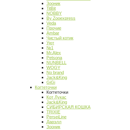
Зооник
TitBit
NOBBY
By Zooexpress
Veda
Прочие
Ambar
Чистый котик
Уют
№1
Mr.Alex
Petsona
NUNBELL
WOGY
No brand
Jack&King
GiGi
Когтеточки
Когтеточки
Кот Лукас
Jack&King
СИБИРСКАЯ КОШКА
TRIXIE
PerseiLine
Дарэлл
Зооник