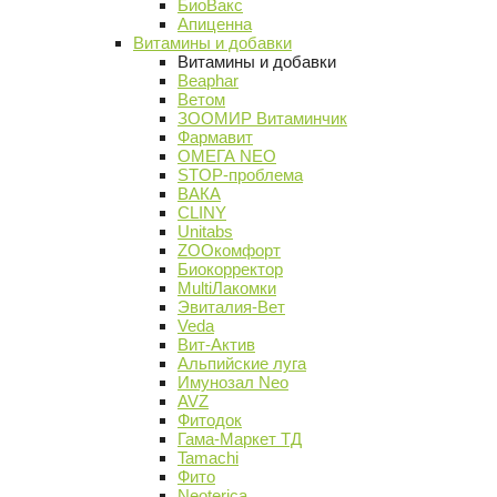
БиоВакс
Апиценна
Витамины и добавки
Витамины и добавки
Beaphar
Ветом
ЗООМИР Витаминчик
Фармавит
ОМЕГА NEO
STOP-проблема
ВАКА
CLINY
Unitabs
ZOOкомфорт
Биокорректор
MultiЛакомки
Эвиталия-Вет
Veda
Вит-Актив
Альпийские луга
Имунозал Neo
AVZ
Фитодок
Гама-Маркет ТД
Tamachi
Фито
Neoterica