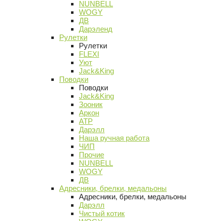
NUNBELL
WOGY
ДВ
Дарэленд
Рулетки
Рулетки
FLEXI
Уют
Jack&King
Поводки
Поводки
Jack&King
Зооник
Аркон
АТР
Дарэлл
Наша ручная работа
ЧИП
Прочие
NUNBELL
WOGY
ДВ
Адресники, брелки, медальоны
Адресники, брелки, медальоны
Дарэлл
Чистый котик