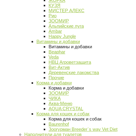
ЖОРКА
КУЗЯ
МИСТЕР АЛЕКС
Рио
ЗООМИР
Альпийские луга
Ambar
Happy Jungle
Витамины и добавки
Витамины и добавки
Beaphar
Veda
НВЦ Агроветзащита
Вит-Актив
Деревенские лакомства
Прочие
Корма и добавки
Корма и добавки
ЗООМИР
ЧИКА
Аква-Меню
AQUA CRYSTAL
Корма для кошек и собак
Корма для кошек и собак
Baurenhof
Зоогурман Breeder`s way Vet Diet
Наполнители для туалетов