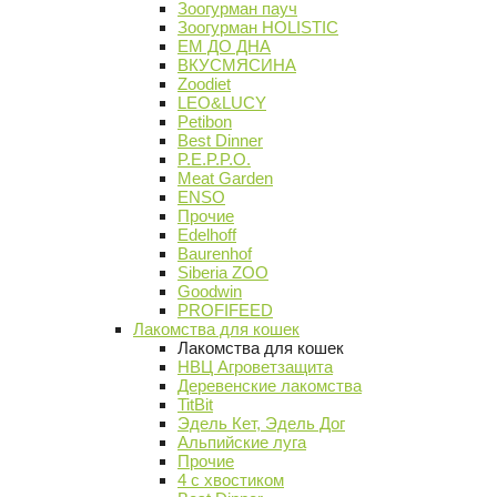
Зоогурман пауч
Зоогурман HOLISTIC
ЕМ ДО ДНА
ВКУСМЯСИНА
Zoodiet
LEO&LUCY
Petibon
Best Dinner
P.E.P.P.O.
Meat Garden
ENSO
Прочие
Edelhoff
Baurenhof
Siberia ZOO
Goodwin
PROFIFEED
Лакомства для кошек
Лакомства для кошек
НВЦ Агроветзащита
Деревенские лакомства
TitBit
Эдель Кет, Эдель Дог
Альпийские луга
Прочие
4 с хвостиком