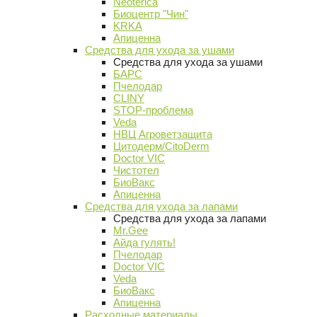
Neoterica
Биоцентр "Чин"
KRKA
Апиценна
Средства для ухода за ушами
Средства для ухода за ушами
БАРС
Пчелодар
CLINY
STOP-проблема
Veda
НВЦ Агроветзащита
Цитодерм/CitoDerm
Doctor VIC
Чистотел
БиоВакс
Апиценна
Средства для ухода за лапами
Средства для ухода за лапами
Mr.Gee
Айда гулять!
Пчелодар
Doctor VIC
Veda
БиоВакс
Апиценна
Расходные материалы