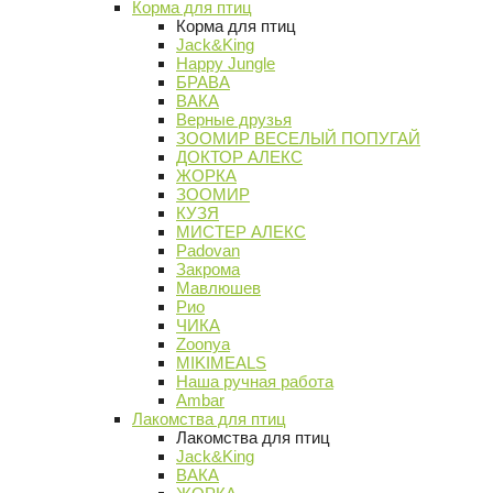
Корма для птиц
Корма для птиц
Jack&King
Happy Jungle
БРАВА
ВАКА
Верные друзья
ЗООМИР ВЕСЕЛЫЙ ПОПУГАЙ
ДОКТОР АЛЕКС
ЖОРКА
ЗООМИР
КУЗЯ
МИСТЕР АЛЕКС
Padovan
Закрома
Мавлюшев
Рио
ЧИКА
Zoonya
MIKIMEALS
Наша ручная работа
Ambar
Лакомства для птиц
Лакомства для птиц
Jack&King
ВАКА