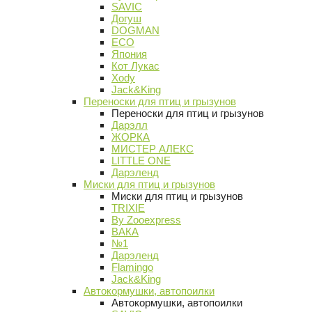
SAVIC
Догуш
DOGMAN
ECO
Япония
Кот Лукас
Xody
Jack&King
Переноски для птиц и грызунов
Переноски для птиц и грызунов
Дарэлл
ЖОРКА
МИСТЕР АЛЕКС
LITTLE ONE
Дарэленд
Миски для птиц и грызунов
Миски для птиц и грызунов
TRIXIE
By Zooexpress
ВАКА
№1
Дарэленд
Flamingo
Jack&King
Автокормушки, автопоилки
Автокормушки, автопоилки