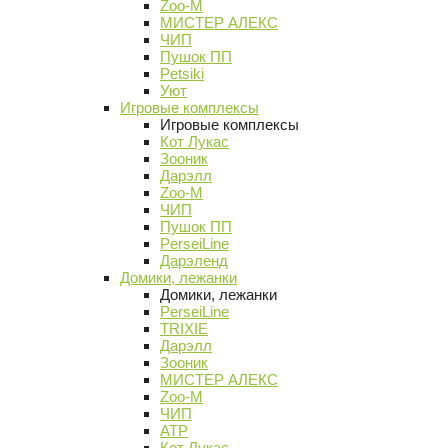
Zoo-M
МИСТЕР АЛЕКС
ЧИП
Пушок ПП
Petsiki
Уют
Игровые комплексы
Игровые комплексы
Кот Лукас
Зооник
Дарэлл
Zoo-M
ЧИП
Пушок ПП
PerseiLine
Дарэленд
Домики, лежанки
Домики, лежанки
PerseiLine
TRIXIE
Дарэлл
Зооник
МИСТЕР АЛЕКС
Zoo-M
ЧИП
АТР
Кот Лукас