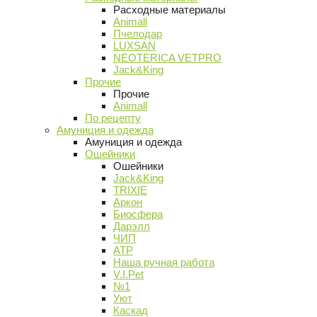
Расходные материалы
Animall
Пчелодар
LUXSAN
NEOTERICA VETPRO
Jack&King
Прочие
Прочие
Animall
По рецепту
Амуниция и одежда
Амуниция и одежда
Ошейники
Ошейники
Jack&King
TRIXIE
Аркон
Биосфера
Дарэлл
ЧИП
АТР
Наша ручная работа
V.I.Pet
№1
Уют
Каскад