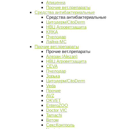
Апиценна
Прочие вет.препараты
Средства антибактериальные
Средства антибактериальные
Цитодерм/CitoDerm
НВЦ Агроветзащита
KRKA
Пчелодар
Лайна-МС
Прочие вет.препараты
Прочие вет.препараты
Алезан (Alezan)
НВЦ Агроветзащита
CEVA
Пчелодар
Зорька
Цитодерм/CitoDerm
Veda
Прочие
AVZ
OKVET
EnteroZOO
Doctor VIC
Tamachi
Ветом
СексКонтроль