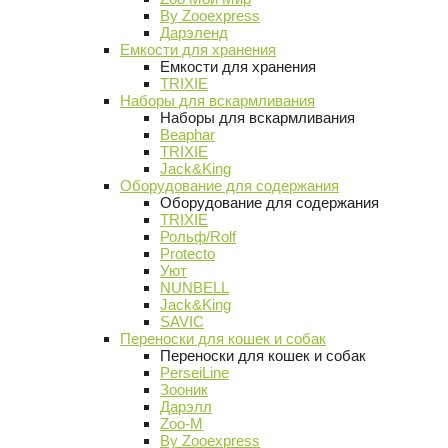
By Zooexpress
Дарэленд
Емкости для хранения
Емкости для хранения
TRIXIE
Наборы для вскармливания
Наборы для вскармливания
Beaphar
TRIXIE
Jack&King
Оборудование для содержания
Оборудование для содержания
TRIXIE
Рольф/Rolf
Protecto
Уют
NUNBELL
Jack&King
SAVIC
Переноски для кошек и собак
Переноски для кошек и собак
PerseiLine
Зооник
Дарэлл
Zoo-M
By Zooexpress