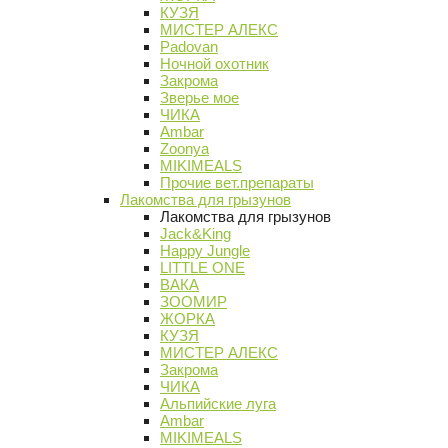
КУЗЯ
МИСТЕР АЛЕКС
Padovan
Ночной охотник
Закрома
Зверье мое
ЧИКА
Ambar
Zoonya
MIKIMEALS
Прочие вет.препараты
Лакомства для грызунов
Лакомства для грызунов
Jack&King
Happy Jungle
LITTLE ONE
ВАКА
ЗООМИР
ЖОРКА
КУЗЯ
МИСТЕР АЛЕКС
Закрома
ЧИКА
Альпийские луга
Ambar
MIKIMEALS