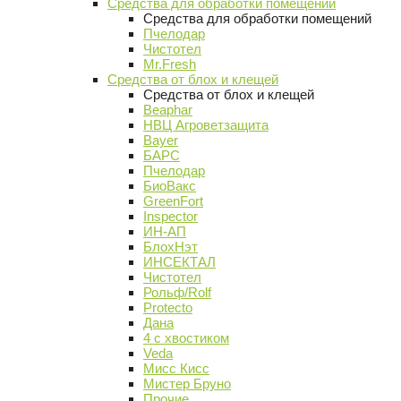
Средства для обработки помещений
Средства для обработки помещений
Пчелодар
Чистотел
Mr.Fresh
Средства от блох и клещей
Средства от блох и клещей
Beaphar
НВЦ Агроветзащита
Bayer
БАРС
Пчелодар
БиоВакс
GreenFort
Inspector
ИН-АП
БлохНэт
ИНСЕКТАЛ
Чистотел
Рольф/Rolf
Protecto
Дана
4 с хвостиком
Veda
Мисс Кисс
Мистер Бруно
Прочие