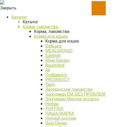
Закрыть
Каталог
Каталог
Корма, лакомства
Корма, лакомства
Корма для кошек
Корма для кошек
Delicana
MEALGRAND
Edelhoff
Meat Garden
Baurenhof
All
ProBalance
PROХВОСТ
Tasty
Деревенские лакомства
Зоогурман ЕМ БЕЗ ПРОБЛЕМ
Зоогурман Мясное ассорти
Herbax
PUFFINS
НАША МАРКА
Ночной охотник
Best Dinner