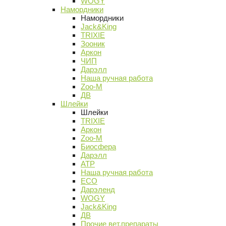
WOGY
Намордники
Намордники
Jack&King
TRIXIE
Зооник
Аркон
ЧИП
Дарэлл
Наша ручная работа
Zoo-M
ДВ
Шлейки
Шлейки
TRIXIE
Аркон
Zoo-M
Биосфера
Дарэлл
АТР
Наша ручная работа
ECO
Дарэленд
WOGY
Jack&King
ДВ
Прочие вет.препараты