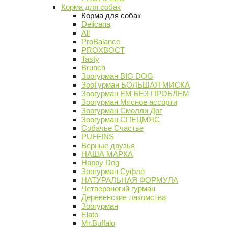
Корма для собак
Корма для собак
Delicana
All
ProBalance
PROХВОСТ
Tasty
Brunch
Зоогурман BIG DOG
ЗооГурман БОЛЬШАЯ МИСКА
Зоогурман ЕМ БЕЗ ПРОБЛЕМ
Зоогурман Мясное ассорти
Зоогурман Смолли Дог
Зоогурман СПЕЦМЯС
Собачье Счастье
PUFFINS
Верные друзья
НАША МАРКА
Happy Dog
Зоогурман Суфле
НАТУРАЛЬНАЯ ФОРМУЛА
Четвероногий гурман
Деревенские лакомства
Зоогурман
Elato
Mr.Buffalo