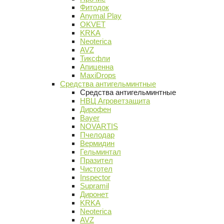
Фитодок
Anymal Play
OKVET
KRKA
Neoterica
AVZ
Тиксфли
Апиценна
MaxiDrops
Средства антигельминтные
Средства антигельминтные
НВЦ Агроветзащита
Дирофен
Bayer
NOVARTIS
Пчелодар
Вермидин
Гельминтал
Празител
Чистотел
Inspector
Supramil
Диронет
KRKA
Neoterica
AVZ