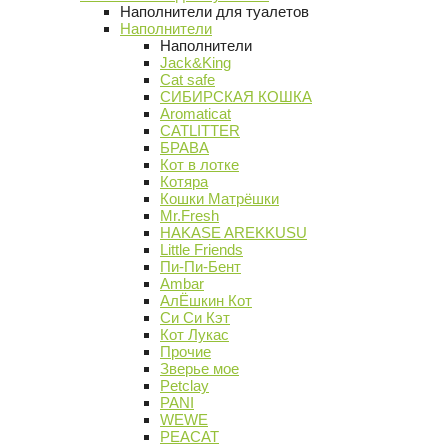
Наполнители для туалетов
Наполнители
Наполнители
Jack&King
Cat safe
СИБИРСКАЯ КОШКА
Aromaticat
CATLITTER
БРАВА
Кот в лотке
Котяра
Кошки Матрёшки
Mr.Fresh
HAKASE AREKKUSU
Little Friends
Пи-Пи-Бент
Ambar
АлЁшкин Кот
Си Си Кэт
Кот Лукас
Прочие
Зверье мое
Petclay
PANI
WEWE
PEACAT