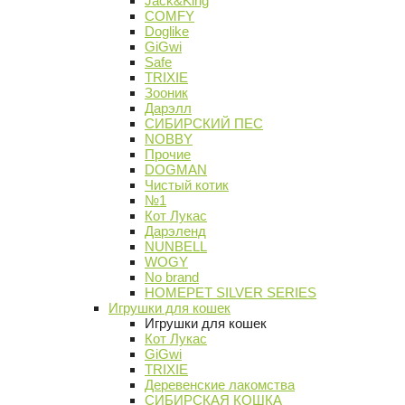
Jack&King
COMFY
Doglike
GiGwi
Safe
TRIXIE
Зооник
Дарэлл
СИБИРСКИЙ ПЕС
NOBBY
Прочие
DOGMAN
Чистый котик
№1
Кот Лукас
Дарэленд
NUNBELL
WOGY
No brand
HOMEPET SILVER SERIES
Игрушки для кошек
Игрушки для кошек
Кот Лукас
GiGwi
TRIXIE
Деревенские лакомства
СИБИРСКАЯ КОШКА