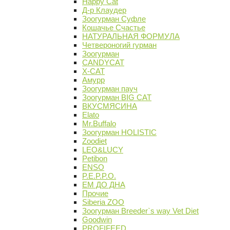
Happy Cat
Д-р Клаудер
Зоогурман Суфле
Кошачье Счастье
НАТУРАЛЬНАЯ ФОРМУЛА
Четвероногий гурман
Зоогурман
CANDYCAT
X-CAT
Амурр
Зоогурман пауч
Зоогурман BIG CAT
ВКУСМЯСИНА
Elato
Mr.Buffalo
Зоогурман HOLISTIC
Zoodiet
LEO&LUCY
Petibon
ENSO
P.E.P.P.O.
ЕМ ДО ДНА
Прочие
Siberia ZOO
Зоогурман Breeder`s way Vet Diet
Goodwin
PROFIFEED