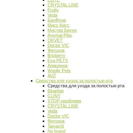
CRYSTAL LINE
Frutty
Veda
БиоФлор
Мисс Кисс
Мистер Бруно
Anymal Play
OKVET
Doctor VIC
Фитодок
Brizberry
Eva PETS
Апиценна
Woolly Pets
AVZ
Средства для ухода за полостью рта
Средства для ухода за полостью рта
Beaphar
CLINY
STOP-проблема
CRYSTAL LINE
Veda
Doctor VIC
Фитодок
Tamachi
No brand