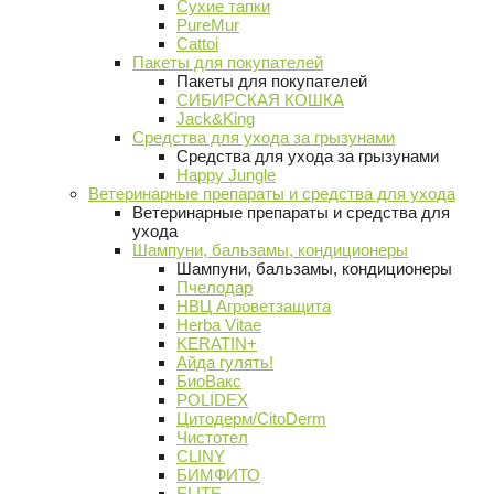
Сухие тапки
PureMur
Cattoi
Пакеты для покупателей
Пакеты для покупателей
СИБИРСКАЯ КОШКА
Jack&King
Средства для ухода за грызунами
Средства для ухода за грызунами
Happy Jungle
Ветеринарные препараты и средства для ухода
Ветеринарные препараты и средства для
ухода
Шампуни, бальзамы, кондиционеры
Шампуни, бальзамы, кондиционеры
Пчелодар
НВЦ Агроветзащита
Herba Vitae
KERATIN+
Айда гулять!
БиоВакс
POLIDEX
Цитодерм/CitoDerm
Чистотел
CLINY
БИМФИТО
ELITE