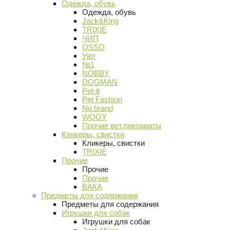
Одежда, обувь
Одежда, обувь
Jack&King
TRIXIE
ЧИП
OSSO
Уют
№1
NOBBY
DOGMAN
Pet-it
Pet Fashion
No brand
WOGY
Прочие вет.препараты
Кликеры, свистки
Кликеры, свистки
TRIXIE
Прочие
Прочие
Прочие
ВАКА
Предметы для содержания
Предметы для содержания
Игрушки для собак
Игрушки для собак