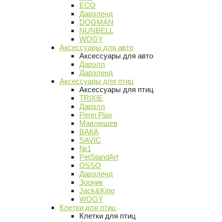
ECO
Дарэленд
DOGMAN
NUNBELL
WOGY
Аксессуары для авто
Аксессуары для авто
Дарэлл
Дарэленд
Аксессуары для птиц
Аксессуары для птиц
TRIXIE
Дарэлл
Penn Plax
Мавлюшев
ВАКА
SAVIC
№1
PetStandArt
OSSO
Дарэленд
Зооник
Jack&King
WOGY
Клетки для птиц
Клетки для птиц