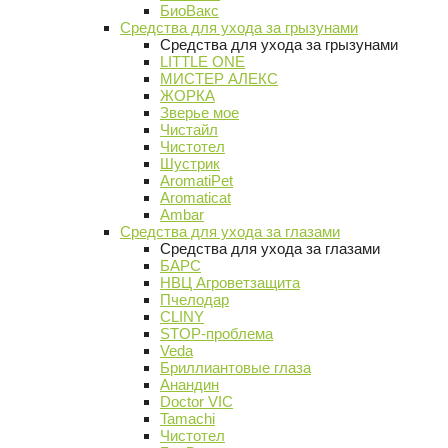
БиоВакс
Средства для ухода за грызунами
Средства для ухода за грызунами
LITTLE ONE
МИСТЕР АЛЕКС
ЖОРКА
Зверье мое
Чистайл
Чистотел
Шустрик
AromatiPet
Aromaticat
Ambar
Средства для ухода за глазами
Средства для ухода за глазами
БАРС
НВЦ Агроветзащита
Пчелодар
CLINY
STOP-проблема
Veda
Бриллиантовые глаза
Анандин
Doctor VIC
Tamachi
Чистотел