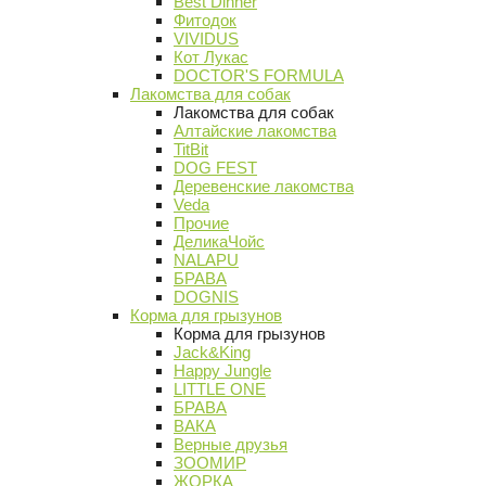
Best Dinner
Фитодок
VIVIDUS
Кот Лукас
DOCTOR'S FORMULA
Лакомства для собак
Лакомства для собак
Алтайские лакомства
TitBit
DOG FEST
Деревенские лакомства
Veda
Прочие
ДеликаЧойс
NALAPU
БРАВА
DOGNIS
Корма для грызунов
Корма для грызунов
Jack&King
Happy Jungle
LITTLE ONE
БРАВА
ВАКА
Верные друзья
ЗООМИР
ЖОРКА