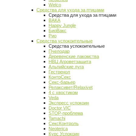
Welco
Средства для ухода за птицами
Средства для ухода за птицами
ВАКА
Happy Jungle
БиоВакс
Рио
Средства успокоительные
Средства успокоительные
Пчелодар
Деревенские лакомства
НВЦ Агроветзащита
Альпийские луга
Гестренол
КонтрСекс
Секс-барьер
Релаксивет/Relaxivet
4 с хвостиком
Veda
Экспресс успокоин
Doctor VIC
STOP-проблема
Tamachi
СексКонтроль
Neoterica
Курс Успокоин