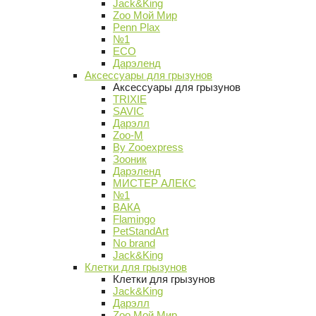
Jack&King
Zoo Мой Мир
Penn Plax
№1
ECO
Дарэленд
Аксессуары для грызунов
Аксессуары для грызунов
TRIXIE
SAVIC
Дарэлл
Zoo-M
By Zooexpress
Зооник
Дарэленд
МИСТЕР АЛЕКС
№1
ВАКА
Flamingo
PetStandArt
No brand
Jack&King
Клетки для грызунов
Клетки для грызунов
Jack&King
Дарэлл
Zoo Мой Мир