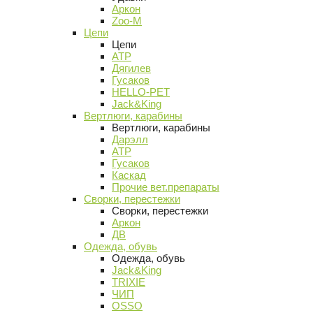
Аркон
Zoo-M
Цепи
Цепи
АТР
Дягилев
Гусаков
HELLO-PET
Jack&King
Вертлюги, карабины
Вертлюги, карабины
Дарэлл
АТР
Гусаков
Каскад
Прочие вет.препараты
Сворки, перестежки
Сворки, перестежки
Аркон
ДВ
Одежда, обувь
Одежда, обувь
Jack&King
TRIXIE
ЧИП
OSSO