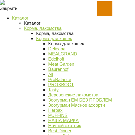
Закрыть
Каталог
Каталог
Корма, лакомства
Корма, лакомства
Корма для кошек
Корма для кошек
Delicana
MEALGRAND
Edelhoff
Meat Garden
Baurenhof
All
ProBalance
PROХВОСТ
Tasty
Деревенские лакомства
Зоогурман ЕМ БЕЗ ПРОБЛЕМ
Зоогурман Мясное ассорти
Herbax
PUFFINS
НАША МАРКА
Ночной охотник
Best Dinner