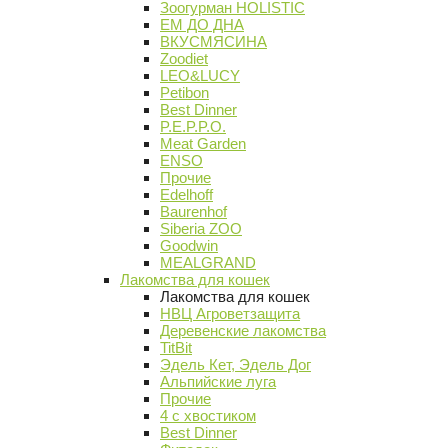
Зоогурман HOLISTIC
ЕМ ДО ДНА
ВКУСМЯСИНА
Zoodiet
LEO&LUCY
Petibon
Best Dinner
P.E.P.P.O.
Meat Garden
ENSO
Прочие
Edelhoff
Baurenhof
Siberia ZOO
Goodwin
MEALGRAND
Лакомства для кошек
Лакомства для кошек
НВЦ Агроветзащита
Деревенские лакомства
TitBit
Эдель Кет, Эдель Дог
Альпийские луга
Прочие
4 с хвостиком
Best Dinner