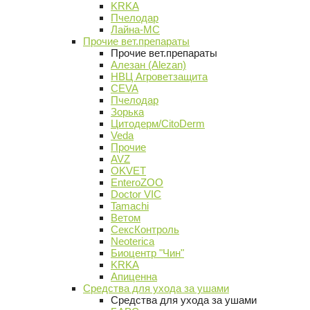
KRKA
Пчелодар
Лайна-МС
Прочие вет.препараты
Прочие вет.препараты
Алезан (Alezan)
НВЦ Агроветзащита
CEVA
Пчелодар
Зорька
Цитодерм/CitoDerm
Veda
Прочие
AVZ
OKVET
EnteroZOO
Doctor VIC
Tamachi
Ветом
СексКонтроль
Neoterica
Биоцентр "Чин"
KRKA
Апиценна
Средства для ухода за ушами
Средства для ухода за ушами