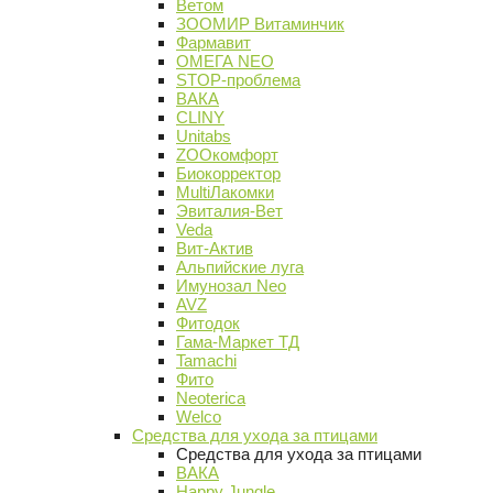
Ветом
ЗООМИР Витаминчик
Фармавит
ОМЕГА NEO
STOP-проблема
ВАКА
CLINY
Unitabs
ZOOкомфорт
Биокорректор
MultiЛакомки
Эвиталия-Вет
Veda
Вит-Актив
Альпийские луга
Имунозал Neo
AVZ
Фитодок
Гама-Маркет ТД
Tamachi
Фито
Neoterica
Welco
Средства для ухода за птицами
Средства для ухода за птицами
ВАКА
Happy Jungle