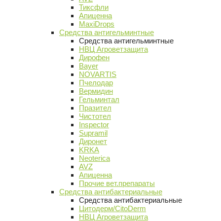
Тиксфли
Апиценна
MaxiDrops
Средства антигельминтные
Средства антигельминтные
НВЦ Агроветзащита
Дирофен
Bayer
NOVARTIS
Пчелодар
Вермидин
Гельминтал
Празител
Чистотел
Inspector
Supramil
Диронет
KRKA
Neoterica
AVZ
Апиценна
Прочие вет.препараты
Средства антибактериальные
Средства антибактериальные
Цитодерм/CitoDerm
НВЦ Агроветзащита