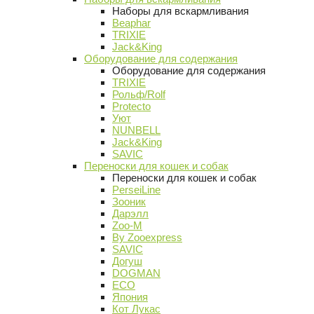
Наборы для вскармливания
Beaphar
TRIXIE
Jack&King
Оборудование для содержания
Оборудование для содержания
TRIXIE
Рольф/Rolf
Protecto
Уют
NUNBELL
Jack&King
SAVIC
Переноски для кошек и собак
Переноски для кошек и собак
PerseiLine
Зооник
Дарэлл
Zoo-M
By Zooexpress
SAVIC
Догуш
DOGMAN
ECO
Япония
Кот Лукас