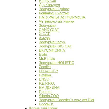
Happy Cat
Д-р Клаудер
Зоогурман Суфле
Кошачье Счастье
НАТУРАЛЬНАЯ ФОРМУЛА
Четвероногий гурман
Зоогурман
CANDYCAT
X-CAT
Амурр
Зоогурман пауч
Зоогурман BIG CAT
ВКУСМЯСИНА
Elato
Mr.Buffalo
Зоогурман HOLISTIC
Zoodiet
LEO&LUCY
Petibon
ENSO
P.E.P.P.O.
ЕМ ДО ДНА
Прочие
Siberia ZOO
Зоогурман Breeder`s way Vet Diet
Goodwin
Корма для собак