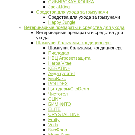
СИБИРСКАЯ КОШКА
Jack&King
Средства для ухода за грызунами
Средства для ухода за грызунами
Happy Jungle
Ветеринарные препараты и средства для ухода
Ветеринарные препараты и средства для
ухода
Шампуни, бальзамы, кондиционеры
Шампуни, бальзамы, кондиционеры
Пчелодар
НВЦ Агроветзащита
Herba Vitae
KERATIN+
Айда гулять!
БиоВакс
POLIDEX
Цитодерм/CitoDerm
Чистотел
CLINY
БИМФИТО
ELITE
CRYSTAL LINE
Frutty
Veda
БиоФлор
Мисс Кисс