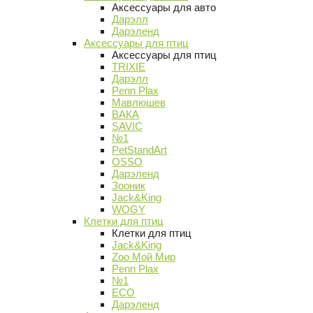
Аксессуары для авто
Дарэлл
Дарэленд
Аксессуары для птиц
Аксессуары для птиц
TRIXIE
Дарэлл
Penn Plax
Мавлюшев
ВАКА
SAVIC
№1
PetStandArt
OSSO
Дарэленд
Зооник
Jack&King
WOGY
Клетки для птиц
Клетки для птиц
Jack&King
Zoo Мой Мир
Penn Plax
№1
ECO
Дарэленд