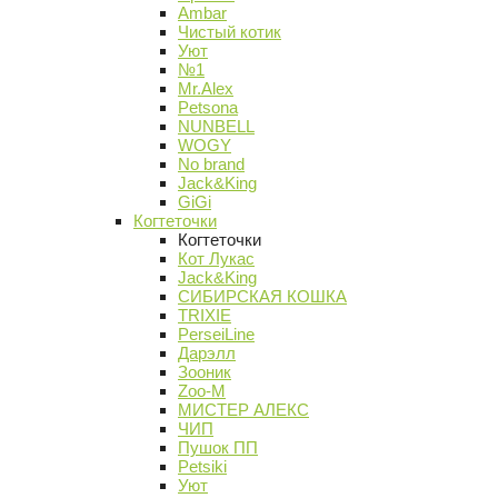
Ambar
Чистый котик
Уют
№1
Mr.Alex
Petsona
NUNBELL
WOGY
No brand
Jack&King
GiGi
Когтеточки
Когтеточки
Кот Лукас
Jack&King
СИБИРСКАЯ КОШКА
TRIXIE
PerseiLine
Дарэлл
Зооник
Zoo-M
МИСТЕР АЛЕКС
ЧИП
Пушок ПП
Petsiki
Уют