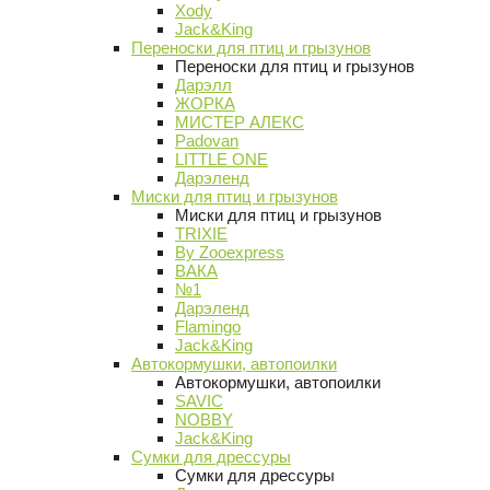
Xody
Jack&King
Переноски для птиц и грызунов
Переноски для птиц и грызунов
Дарэлл
ЖОРКА
МИСТЕР АЛЕКС
Padovan
LITTLE ONE
Дарэленд
Миски для птиц и грызунов
Миски для птиц и грызунов
TRIXIE
By Zooexpress
ВАКА
№1
Дарэленд
Flamingo
Jack&King
Автокормушки, автопоилки
Автокормушки, автопоилки
SAVIC
NOBBY
Jack&King
Сумки для дрессуры
Сумки для дрессуры