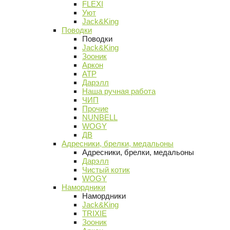
FLEXI
Уют
Jack&King
Поводки
Поводки
Jack&King
Зооник
Аркон
АТР
Дарэлл
Наша ручная работа
ЧИП
Прочие
NUNBELL
WOGY
ДВ
Адресники, брелки, медальоны
Адресники, брелки, медальоны
Дарэлл
Чистый котик
WOGY
Намордники
Намордники
Jack&King
TRIXIE
Зооник