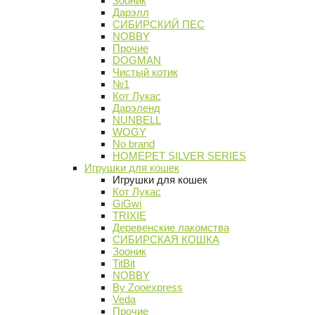
Зооник
Дарэлл
СИБИРСКИЙ ПЕС
NOBBY
Прочие
DOGMAN
Чистый котик
№1
Кот Лукас
Дарэленд
NUNBELL
WOGY
No brand
HOMEPET SILVER SERIES
Игрушки для кошек
Игрушки для кошек
Кот Лукас
GiGwi
TRIXIE
Деревенские лакомства
СИБИРСКАЯ КОШКА
Зооник
TitBit
NOBBY
By Zooexpress
Veda
Прочие