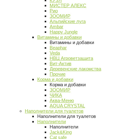
КУЗЯ
МИСТЕР АЛЕКС
Рио
ЗООМИР
Альпийские луга
Ambar
Happy Jungle
Витамины и добавки
Витамины и добавки
Beaphar
Veda
НВЦ Агроветзащита
Вит-Актив
Деревенские лакомства
Прочие
Корма и добавки
Корма и добавки
ЗООМИР
ЧИКА
Аква-Меню
AQUA CRYSTAL
Наполнители для туалетов
Наполнители для туалетов
Наполнители
Наполнители
Jack&King
Cat safe