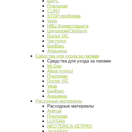
БАРС
Пчелодар
CLINY
STOP-проблема
Veda
НВЦ Агроветзащита
Цитодерм/CitoDerm
Doctor VIC
Чистотел
БиоВакс
Апиценна
Средства для ухода за лапами
Средства для ухода за лапами
Mr.Gee
Айда гулять!
Пчелодар
Doctor VIC
Veda
БиоВакс
Апиценна
Расходные материалы
Расходные материалы
Animall
Пчелодар
LUXSAN
NEOTERICA VETPRO
Jack&King