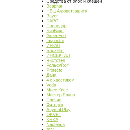
Средства от блох и клещей
Beaphar
НВЦ Агроветзащита
Bayer
БАРС
Пчелодар
БиоВакс
GreenFort
Inspector
ИН-АП
БлохНэт
ИНСЕКТАЛ
Чистотел
Рольф/Rolf
Protecto
Дана
4 с хвостиком
Veda
Мисс Кисс
Мистер Бруно
Прочие
Фитодок
Anymal Play
OKVET
KRKA
Neoterica
AVZ