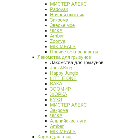
МИСТЕР АЛЕКС
Padovan
Ночной охотник
Закрома
Зверье мое
ЧИКА
Ambar
Zoonya
MIKIMEALS
Прочие вет.препараты
Лакомства для грызунов
Лакомства для грызунов
Jack&King
Happy Jungle
LITTLE ONE
ВАКА
ЗООМИР
ЖОРКА
КУЗЯ
МИСТЕР АЛЕКС
Закрома
ЧИКА
Альпийские луга
Ambar
MIKIMEALS
Корма для птиц