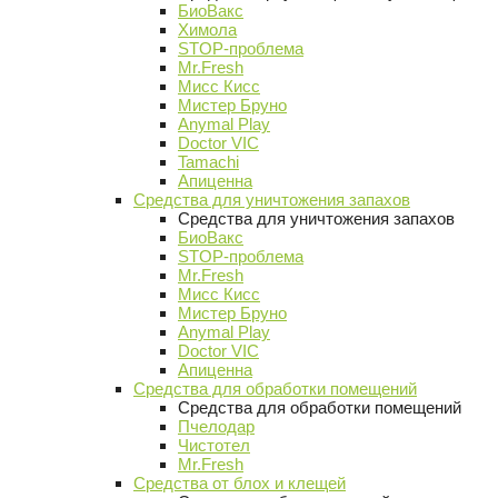
БиоВакс
Химола
STOP-проблема
Mr.Fresh
Мисс Кисс
Мистер Бруно
Anymal Play
Doctor VIC
Tamachi
Апиценна
Средства для уничтожения запахов
Средства для уничтожения запахов
БиоВакс
STOP-проблема
Mr.Fresh
Мисс Кисс
Мистер Бруно
Anymal Play
Doctor VIC
Апиценна
Средства для обработки помещений
Средства для обработки помещений
Пчелодар
Чистотел
Mr.Fresh
Средства от блох и клещей