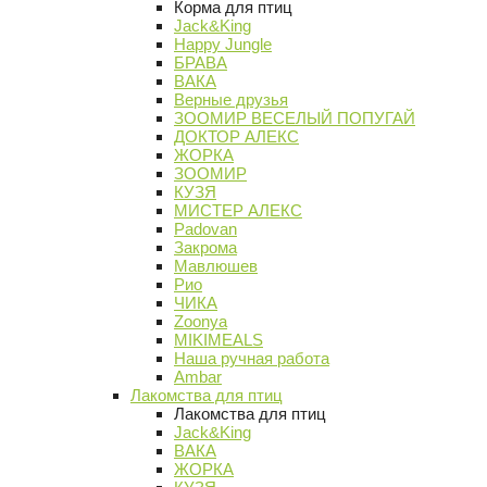
Корма для птиц
Jack&King
Happy Jungle
БРАВА
ВАКА
Верные друзья
ЗООМИР ВЕСЕЛЫЙ ПОПУГАЙ
ДОКТОР АЛЕКС
ЖОРКА
ЗООМИР
КУЗЯ
МИСТЕР АЛЕКС
Padovan
Закрома
Мавлюшев
Рио
ЧИКА
Zoonya
MIKIMEALS
Наша ручная работа
Ambar
Лакомства для птиц
Лакомства для птиц
Jack&King
ВАКА
ЖОРКА