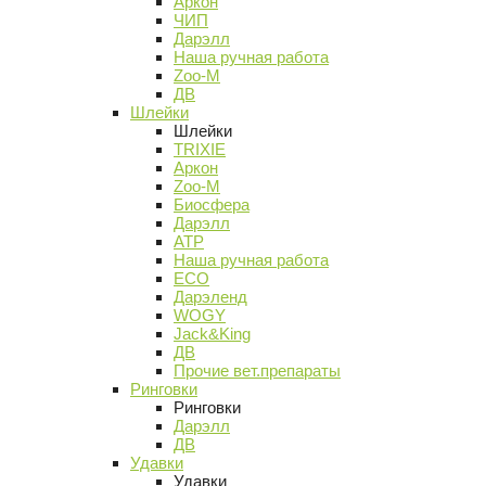
Аркон
ЧИП
Дарэлл
Наша ручная работа
Zoo-M
ДВ
Шлейки
Шлейки
TRIXIE
Аркон
Zoo-M
Биосфера
Дарэлл
АТР
Наша ручная работа
ECO
Дарэленд
WOGY
Jack&King
ДВ
Прочие вет.препараты
Ринговки
Ринговки
Дарэлл
ДВ
Удавки
Удавки