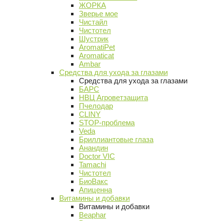
ЖОРКА
Зверье мое
Чистайл
Чистотел
Шустрик
AromatiPet
Aromaticat
Ambar
Средства для ухода за глазами
Средства для ухода за глазами
БАРС
НВЦ Агроветзащита
Пчелодар
CLINY
STOP-проблема
Veda
Бриллиантовые глаза
Анандин
Doctor VIC
Tamachi
Чистотел
БиоВакс
Апиценна
Витамины и добавки
Витамины и добавки
Beaphar