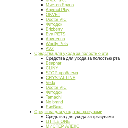
Мистер Бруно
Anymal Play
OKVET
Doctor VIC
Фитодок
Brizberry
Eva PETS
Апиценна
Woolly Pets
AVZ
Средства для ухода за полостью рта
Средства для ухода за полостью рта
Beaphar
CLINY
STOP-проблема
CRYSTAL LINE
Veda
Doctor VIC
Фитодок
Tamachi
No brand
БиоВакс
Средства для ухода за грызунами
Средства для ухода за грызунами
LITTLE ONE
МИСТЕР АЛЕКС