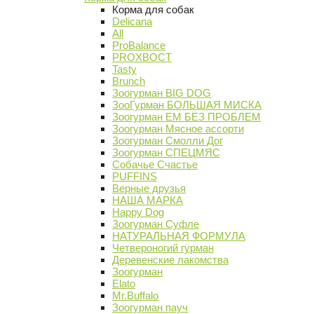
Корма для собак
Delicana
All
ProBalance
PROХВОСТ
Tasty
Brunch
Зоогурман BIG DOG
ЗооГурман БОЛЬШАЯ МИСКА
Зоогурман ЕМ БЕЗ ПРОБЛЕМ
Зоогурман Мясное ассорти
Зоогурман Смолли Дог
Зоогурман СПЕЦМЯС
Собачье Счастье
PUFFINS
Верные друзья
НАША МАРКА
Happy Dog
Зоогурман Суфле
НАТУРАЛЬНАЯ ФОРМУЛА
Четвероногий гурман
Деревенские лакомства
Зоогурман
Elato
Mr.Buffalo
Зоогурман пауч