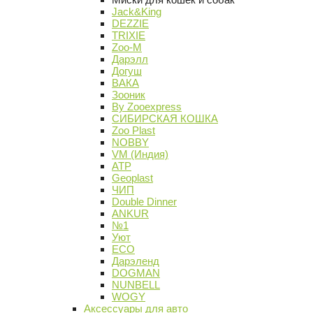
Jack&King
DEZZIE
TRIXIE
Zoo-M
Дарэлл
Догуш
ВАКА
Зооник
By Zooexpress
СИБИРСКАЯ КОШКА
Zoo Plast
NOBBY
VM (Индия)
АТР
Geoplast
ЧИП
Double Dinner
ANKUR
№1
Уют
ECO
Дарэленд
DOGMAN
NUNBELL
WOGY
Аксессуары для авто