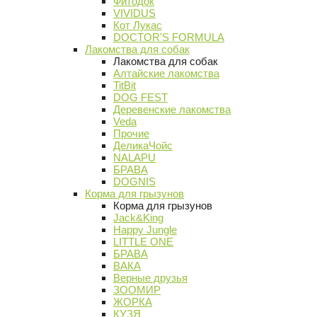
Фитодок
VIVIDUS
Кот Лукас
DOCTOR'S FORMULA
Лакомства для собак
Лакомства для собак
Алтайские лакомства
TitBit
DOG FEST
Деревенские лакомства
Veda
Прочие
ДеликаЧойс
NALAPU
БРАВА
DOGNIS
Корма для грызунов
Корма для грызунов
Jack&King
Happy Jungle
LITTLE ONE
БРАВА
ВАКА
Верные друзья
ЗООМИР
ЖОРКА
КУЗЯ