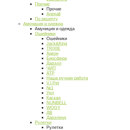
Прочие
Прочие
Animall
По рецепту
Амуниция и одежда
Амуниция и одежда
Ошейники
Ошейники
Jack&King
TRIXIE
Аркон
Биосфера
Дарэлл
ЧИП
АТР
Наша ручная работа
V.I.Pet
№1
Уют
Каскад
NUNBELL
WOGY
ДВ
Дарэленд
Рулетки
Рулетки