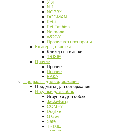
Уют
№1
NOBBY
DOGMAN
Pet-it
Pet Fashion
No brand
WOGY
Прочие вет.препараты
Кликеры, свистки
Кликеры, свистки
TRIXIE
Прочие
Прочие
Прочие
ВАКА
Предметы для содержания
Предметы для содержания
Игрушки для собак
Игрушки для собак
Jack&King
COMFY
Doglike
GiGwi
Safe
TRIXIE