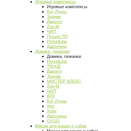
Игровые комплексы
Игровые комплексы
Кот Лукас
Зооник
Дарэлл
Zoo-M
ЧИП
Пушок ПП
PerseiLine
Дарэленд
Домики, лежанки
Домики, лежанки
PerseiLine
TRIXIE
Дарэлл
Зооник
МИСТЕР АЛЕКС
Zoo-M
ЧИП
АТР
Кот Лукас
Уют
Xody
Дарэленд
OSSO
Миски для кошек и собак
Миски для кошек и собак