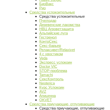
БиоВакс
Рио
Средства успокоительные
Средства успокоительные
Пчелодар
Деревенские лакомства
НВЦ Агроветзащита
Альпийские луга
Гестренол
КонтрСекс
Секс-барьер
Релаксивет/Relaxivet
4 с хвостиком
Veda
Экспресс успокоин
Doctor VIC
STOP-проблема
Tamachi
СексКонтроль
Neoterica
Курс Успокоин
AVZ
Апиценна
OKVET
Средства приучающие, отпугивающие
Средства приучающие, отпугивающие