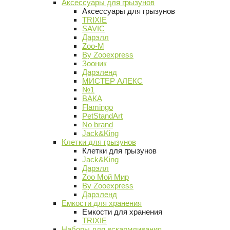
Аксессуары для грызунов
Аксессуары для грызунов
TRIXIE
SAVIC
Дарэлл
Zoo-M
By Zooexpress
Зооник
Дарэленд
МИСТЕР АЛЕКС
№1
ВАКА
Flamingo
PetStandArt
No brand
Jack&King
Клетки для грызунов
Клетки для грызунов
Jack&King
Дарэлл
Zoo Мой Мир
By Zooexpress
Дарэленд
Емкости для хранения
Емкости для хранения
TRIXIE
Наборы для вскармливания