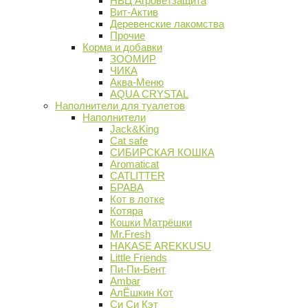
НВЦ Агроветзащита
Вит-Актив
Деревенские лакомства
Прочие
Корма и добавки
ЗООМИР
ЧИКА
Аква-Меню
AQUA CRYSTAL
Наполнители для туалетов
Наполнители
Jack&King
Cat safe
СИБИРСКАЯ КОШКА
Aromaticat
CATLITTER
БРАВА
Кот в лотке
Котяра
Кошки Матрёшки
Mr.Fresh
HAKASE AREKKUSU
Little Friends
Пи-Пи-Бент
Ambar
АлЁшкин Кот
Си Си Кэт