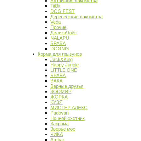
Алтайские лакомства
TitBit
DOG FEST
Деревенские лакомства
Veda
Прочие
ДеликаЧойс
NALAPU
БРАВА
DOGNIS
Корма для грызунов
Jack&King
Happy Jungle
LITTLE ONE
БРАВА
ВАКА
Верные друзья
ЗООМИР
ЖОРКА
КУЗЯ
МИСТЕР АЛЕКС
Padovan
Ночной охотник
Закрома
Зверье мое
ЧИКА
Ambar