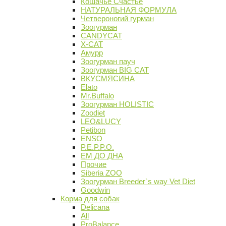
Кошачье Счастье
НАТУРАЛЬНАЯ ФОРМУЛА
Четвероногий гурман
Зоогурман
CANDYCAT
X-CAT
Амурр
Зоогурман пауч
Зоогурман BIG CAT
ВКУСМЯСИНА
Elato
Mr.Buffalo
Зоогурман HOLISTIC
Zoodiet
LEO&LUCY
Petibon
ENSO
P.E.P.P.O.
ЕМ ДО ДНА
Прочие
Siberia ZOO
Зоогурман Breeder`s way Vet Diet
Goodwin
Корма для собак
Delicana
All
ProBalance