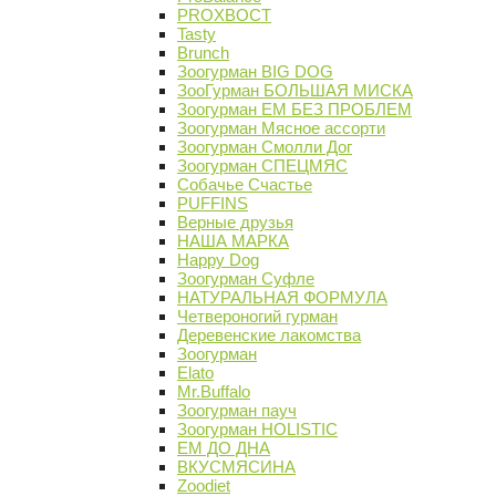
PROХВОСТ
Tasty
Brunch
Зоогурман BIG DOG
ЗооГурман БОЛЬШАЯ МИСКА
Зоогурман ЕМ БЕЗ ПРОБЛЕМ
Зоогурман Мясное ассорти
Зоогурман Смолли Дог
Зоогурман СПЕЦМЯС
Собачье Счастье
PUFFINS
Верные друзья
НАША МАРКА
Happy Dog
Зоогурман Суфле
НАТУРАЛЬНАЯ ФОРМУЛА
Четвероногий гурман
Деревенские лакомства
Зоогурман
Elato
Mr.Buffalo
Зоогурман пауч
Зоогурман HOLISTIC
ЕМ ДО ДНА
ВКУСМЯСИНА
Zoodiet