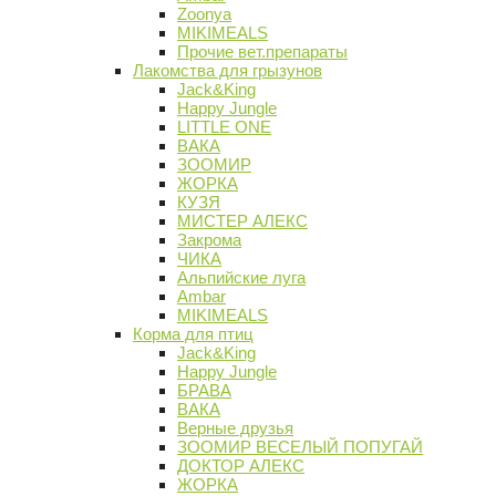
Zoonya
MIKIMEALS
Прочие вет.препараты
Лакомства для грызунов
Jack&King
Happy Jungle
LITTLE ONE
ВАКА
ЗООМИР
ЖОРКА
КУЗЯ
МИСТЕР АЛЕКС
Закрома
ЧИКА
Альпийские луга
Ambar
MIKIMEALS
Корма для птиц
Jack&King
Happy Jungle
БРАВА
ВАКА
Верные друзья
ЗООМИР ВЕСЕЛЫЙ ПОПУГАЙ
ДОКТОР АЛЕКС
ЖОРКА