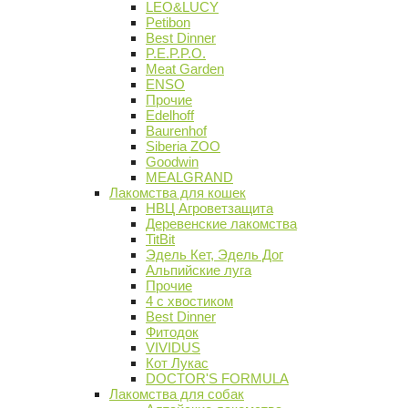
LEO&LUCY
Petibon
Best Dinner
P.E.P.P.O.
Meat Garden
ENSO
Прочие
Edelhoff
Baurenhof
Siberia ZOO
Goodwin
MEALGRAND
Лакомства для кошек
НВЦ Агроветзащита
Деревенские лакомства
TitBit
Эдель Кет, Эдель Дог
Альпийские луга
Прочие
4 с хвостиком
Best Dinner
Фитодок
VIVIDUS
Кот Лукас
DOCTOR'S FORMULA
Лакомства для собак