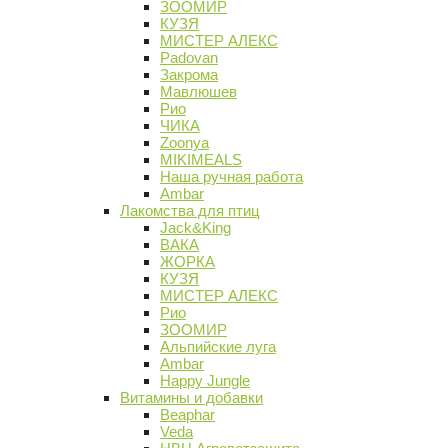
ЗООМИР
КУЗЯ
МИСТЕР АЛЕКС
Padovan
Закрома
Мавлюшев
Рио
ЧИКА
Zoonya
MIKIMEALS
Наша ручная работа
Ambar
Лакомства для птиц
Jack&King
ВАКА
ЖОРКА
КУЗЯ
МИСТЕР АЛЕКС
Рио
ЗООМИР
Альпийские луга
Ambar
Happy Jungle
Витамины и добавки
Beaphar
Veda