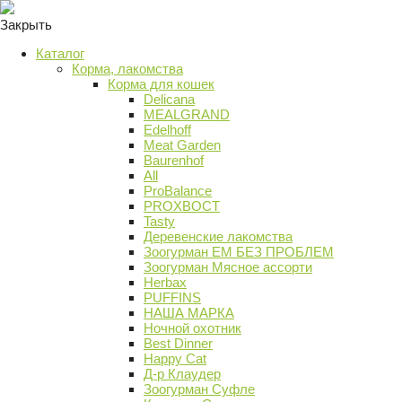
Закрыть
Каталог
Корма, лакомства
Корма для кошек
Delicana
MEALGRAND
Edelhoff
Meat Garden
Baurenhof
All
ProBalance
PROХВОСТ
Tasty
Деревенские лакомства
Зоогурман ЕМ БЕЗ ПРОБЛЕМ
Зоогурман Мясное ассорти
Herbax
PUFFINS
НАША МАРКА
Ночной охотник
Best Dinner
Happy Cat
Д-р Клаудер
Зоогурман Суфле