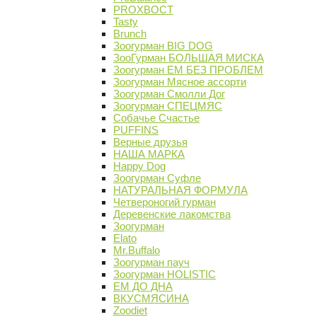
PROХВОСТ
Tasty
Brunch
Зоогурман BIG DOG
ЗооГурман БОЛЬШАЯ МИСКА
Зоогурман ЕМ БЕЗ ПРОБЛЕМ
Зоогурман Мясное ассорти
Зоогурман Смолли Дог
Зоогурман СПЕЦМЯС
Собачье Счастье
PUFFINS
Верные друзья
НАША МАРКА
Happy Dog
Зоогурман Суфле
НАТУРАЛЬНАЯ ФОРМУЛА
Четвероногий гурман
Деревенские лакомства
Зоогурман
Elato
Mr.Buffalo
Зоогурман пауч
Зоогурман HOLISTIC
ЕМ ДО ДНА
ВКУСМЯСИНА
Zoodiet