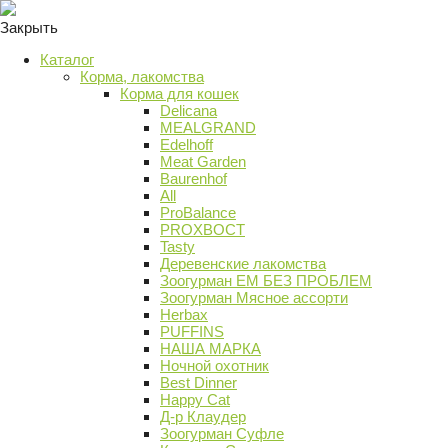
Закрыть
Каталог
Корма, лакомства
Корма для кошек
Delicana
MEALGRAND
Edelhoff
Meat Garden
Baurenhof
All
ProBalance
PROХВОСТ
Tasty
Деревенские лакомства
Зоогурман ЕМ БЕЗ ПРОБЛЕМ
Зоогурман Мясное ассорти
Herbax
PUFFINS
НАША МАРКА
Ночной охотник
Best Dinner
Happy Cat
Д-р Клаудер
Зоогурман Суфле