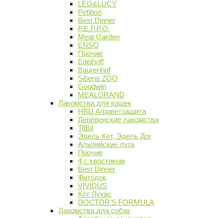
LEO&LUCY
Petibon
Best Dinner
P.E.P.P.O.
Meat Garden
ENSO
Прочие
Edelhoff
Baurenhof
Siberia ZOO
Goodwin
MEALGRAND
Лакомства для кошек
НВЦ Агроветзащита
Деревенские лакомства
TitBit
Эдель Кет, Эдель Дог
Альпийские луга
Прочие
4 с хвостиком
Best Dinner
Фитодок
VIVIDUS
Кот Лукас
DOCTOR'S FORMULA
Лакомства для собак