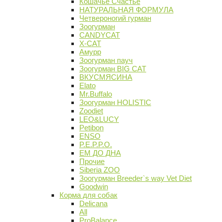
Кошачье Счастье
НАТУРАЛЬНАЯ ФОРМУЛА
Четвероногий гурман
Зоогурман
CANDYCAT
X-CAT
Амурр
Зоогурман пауч
Зоогурман BIG CAT
ВКУСМЯСИНА
Elato
Mr.Buffalo
Зоогурман HOLISTIC
Zoodiet
LEO&LUCY
Petibon
ENSO
P.E.P.P.O.
ЕМ ДО ДНА
Прочие
Siberia ZOO
Зоогурман Breeder`s way Vet Diet
Goodwin
Корма для собак
Delicana
All
ProBalance