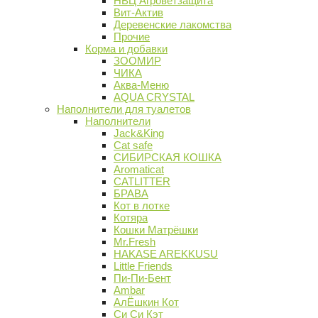
НВЦ Агроветзащита
Вит-Актив
Деревенские лакомства
Прочие
Корма и добавки
ЗООМИР
ЧИКА
Аква-Меню
AQUA CRYSTAL
Наполнители для туалетов
Наполнители
Jack&King
Cat safe
СИБИРСКАЯ КОШКА
Aromaticat
CATLITTER
БРАВА
Кот в лотке
Котяра
Кошки Матрёшки
Mr.Fresh
HAKASE AREKKUSU
Little Friends
Пи-Пи-Бент
Ambar
АлЁшкин Кот
Си Си Кэт