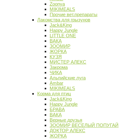
Zoonya
MIKIMEALS
Прочие вет.препараты
Лакомства для грызунов
Jack&King
Happy Jungle
LITTLE ONE
ВАКА
ЗООМИР
ЖОРКА
КУЗЯ
МИСТЕР АЛЕКС
Закрома
ЧИКА
Альпийские луга
Ambar
MIKIMEALS
Корма для птиц
Jack&King
Happy Jungle
БРАВА
ВАКА
Верные друзья
ЗООМИР ВЕСЕЛЫЙ ПОПУГАЙ
ДОКТОР АЛЕКС
ЖОРКА