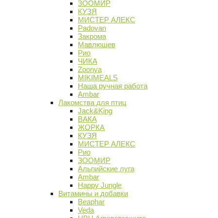
ЗООМИР
КУЗЯ
МИСТЕР АЛЕКС
Padovan
Закрома
Мавлюшев
Рио
ЧИКА
Zoonya
MIKIMEALS
Наша ручная работа
Ambar
Лакомства для птиц
Jack&King
ВАКА
ЖОРКА
КУЗЯ
МИСТЕР АЛЕКС
Рио
ЗООМИР
Альпийские луга
Ambar
Happy Jungle
Витамины и добавки
Beaphar
Veda