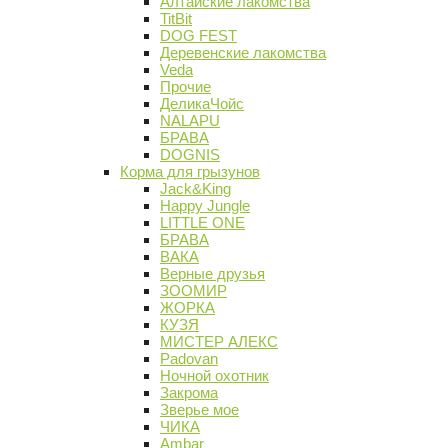
Алтайские лакомства
TitBit
DOG FEST
Деревенские лакомства
Veda
Прочие
ДеликаЧойс
NALAPU
БРАВА
DOGNIS
Корма для грызунов
Jack&King
Happy Jungle
LITTLE ONE
БРАВА
ВАКА
Верные друзья
ЗООМИР
ЖОРКА
КУЗЯ
МИСТЕР АЛЕКС
Padovan
Ночной охотник
Закрома
Зверье мое
ЧИКА
Ambar