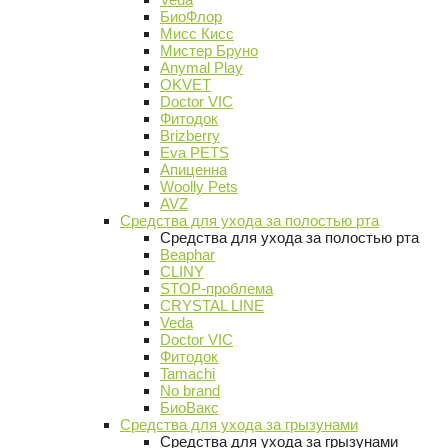
БиоФлор
Мисс Кисс
Мистер Бруно
Anymal Play
OKVET
Doctor VIC
Фитодок
Brizberry
Eva PETS
Апиценна
Woolly Pets
AVZ
Средства для ухода за полостью рта
Средства для ухода за полостью рта
Beaphar
CLINY
STOP-проблема
CRYSTAL LINE
Veda
Doctor VIC
Фитодок
Tamachi
No brand
БиоВакс
Средства для ухода за грызунами
Средства для ухода за грызунами