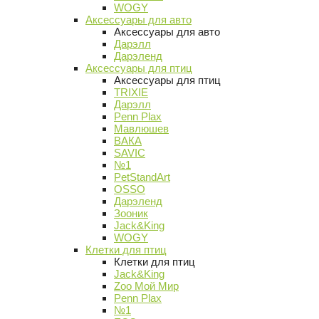
WOGY
Аксессуары для авто
Аксессуары для авто
Дарэлл
Дарэленд
Аксессуары для птиц
Аксессуары для птиц
TRIXIE
Дарэлл
Penn Plax
Мавлюшев
ВАКА
SAVIC
№1
PetStandArt
OSSO
Дарэленд
Зооник
Jack&King
WOGY
Клетки для птиц
Клетки для птиц
Jack&King
Zoo Мой Мир
Penn Plax
№1