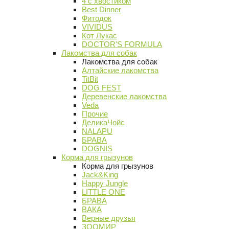
4 с хвостиком
Best Dinner
Фитодок
VIVIDUS
Кот Лукас
DOCTOR'S FORMULA
Лакомства для собак
Лакомства для собак
Алтайские лакомства
TitBit
DOG FEST
Деревенские лакомства
Veda
Прочие
ДеликаЧойс
NALAPU
БРАВА
DOGNIS
Корма для грызунов
Корма для грызунов
Jack&King
Happy Jungle
LITTLE ONE
БРАВА
ВАКА
Верные друзья
ЗООМИР