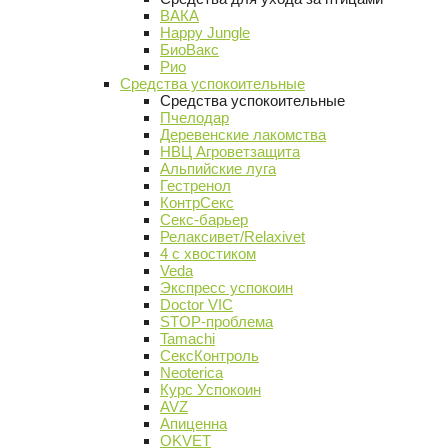
ВАКА
Happy Jungle
БиоВакс
Рио
Средства успокоительные
Средства успокоительные
Пчелодар
Деревенские лакомства
НВЦ Агроветзащита
Альпийские луга
Гестренол
КонтрСекс
Секс-барьер
Релаксивет/Relaxivet
4 с хвостиком
Veda
Экспресс успокоин
Doctor VIC
STOP-проблема
Tamachi
СексКонтроль
Neoterica
Курс Успокоин
AVZ
Апиценна
OKVET