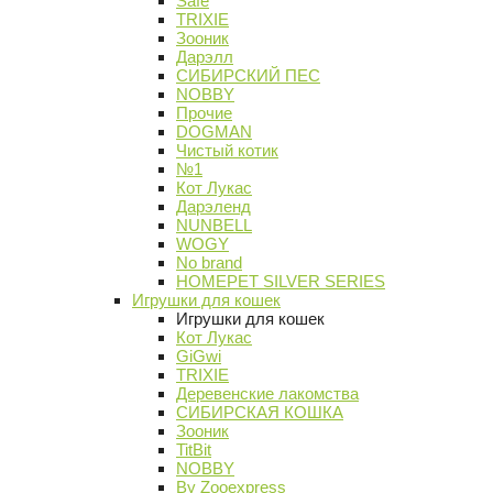
Safe
TRIXIE
Зооник
Дарэлл
СИБИРСКИЙ ПЕС
NOBBY
Прочие
DOGMAN
Чистый котик
№1
Кот Лукас
Дарэленд
NUNBELL
WOGY
No brand
HOMEPET SILVER SERIES
Игрушки для кошек
Игрушки для кошек
Кот Лукас
GiGwi
TRIXIE
Деревенские лакомства
СИБИРСКАЯ КОШКА
Зооник
TitBit
NOBBY
By Zooexpress