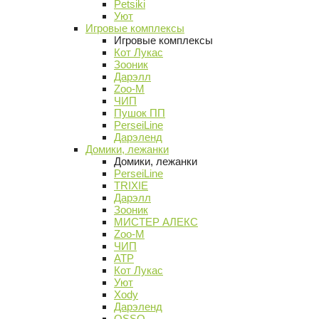
Petsiki
Уют
Игровые комплексы
Игровые комплексы
Кот Лукас
Зооник
Дарэлл
Zoo-M
ЧИП
Пушок ПП
PerseiLine
Дарэленд
Домики, лежанки
Домики, лежанки
PerseiLine
TRIXIE
Дарэлл
Зооник
МИСТЕР АЛЕКС
Zoo-M
ЧИП
АТР
Кот Лукас
Уют
Xody
Дарэленд
OSSO