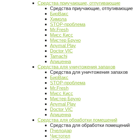
Средства приучающие, отпугивающие
Средства приучающие, отпугивающие
БиоВакс
Химола
STOP-проблема
Mr.Fresh
Мисс Кисс
Мистер Бруно
Anymal Play
Doctor VIC
Tamachi
Апиценна
Средства для уничтожения запахов
Средства для уничтожения запахов
БиоВакс
STOP-проблема
Mr.Fresh
Мисс Кисс
Мистер Бруно
Anymal Play
Doctor VIC
Апиценна
Средства для обработки помещений
Средства для обработки помещений
Пчелодар
Чистотел