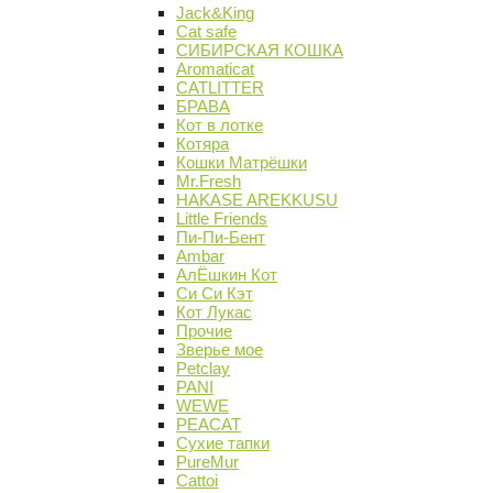
Jack&King
Cat safe
СИБИРСКАЯ КОШКА
Aromaticat
CATLITTER
БРАВА
Кот в лотке
Котяра
Кошки Матрёшки
Mr.Fresh
HAKASE AREKKUSU
Little Friends
Пи-Пи-Бент
Ambar
АлЁшкин Кот
Си Си Кэт
Кот Лукас
Прочие
Зверье мое
Petclay
PANI
WEWE
PEACAT
Сухие тапки
PureMur
Cattoi