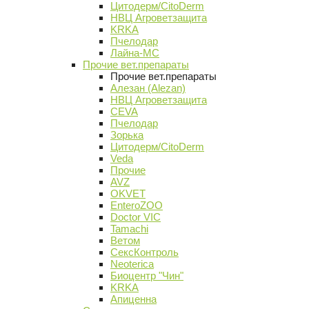
Цитодерм/CitoDerm
НВЦ Агроветзащита
KRKA
Пчелодар
Лайна-МС
Прочие вет.препараты
Прочие вет.препараты
Алезан (Alezan)
НВЦ Агроветзащита
CEVA
Пчелодар
Зорька
Цитодерм/CitoDerm
Veda
Прочие
AVZ
OKVET
EnteroZOO
Doctor VIC
Tamachi
Ветом
СексКонтроль
Neoterica
Биоцентр "Чин"
KRKA
Апиценна