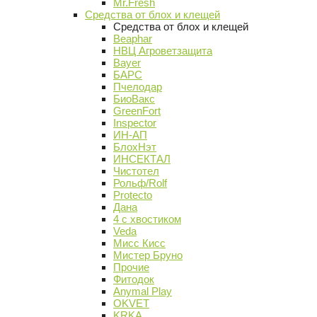
Mr.Fresh
Средства от блох и клещей
Средства от блох и клещей
Beaphar
НВЦ Агроветзащита
Bayer
БАРС
Пчелодар
БиоВакс
GreenFort
Inspector
ИН-АП
БлохНэт
ИНСЕКТАЛ
Чистотел
Рольф/Rolf
Protecto
Дана
4 с хвостиком
Veda
Мисс Кисс
Мистер Бруно
Прочие
Фитодок
Anymal Play
OKVET
KRKA