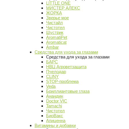
LITTLE ONE
МИСТЕР АЛЕКС
ЖОРКА
Зверье мое
Чистайл
Чистотел
Шустрик
AromatiPet
Aromaticat
Ambar
Средства для ухода за глазами
Средства для ухода за глазами
БАРС
НВЦ Агроветзащита
Пчелодар
CLINY
STOP-проблема
Veda
Бриллиантовые глаза
Анандин
Doctor VIC
Tamachi
Чистотел
БиоВакс
Апиценна
Витамины и добавки