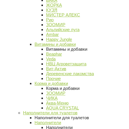
ВАКА
ЖОРКА
КУЗЯ
МИСТЕР АЛЕКС
Рио
ЗООМИР
Альпийские луга
Ambar
Happy Jungle
Витамины и добавки
Витамины и добавки
Beaphar
Veda
НВЦ Агроветзащита
Вит-Актив
Деревенские лакомства
Прочие
Корма и добавки
Корма и добавки
ЗООМИР
ЧИКА
Аква-Меню
AQUA CRYSTAL
Наполнители для туалетов
Наполнители для туалетов
Наполнители
Наполнители