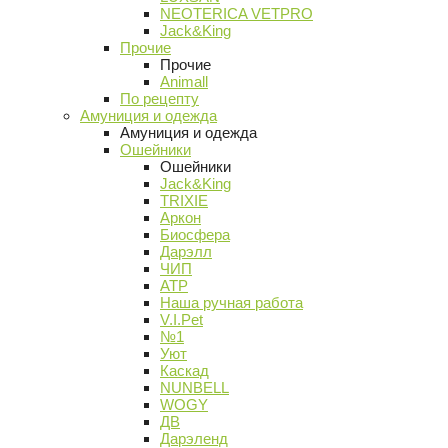
NEOTERICA VETPRO
Jack&King
Прочие
Прочие
Animall
По рецепту
Амуниция и одежда
Амуниция и одежда
Ошейники
Ошейники
Jack&King
TRIXIE
Аркон
Биосфера
Дарэлл
ЧИП
АТР
Наша ручная работа
V.I.Pet
№1
Уют
Каскад
NUNBELL
WOGY
ДВ
Дарэленд