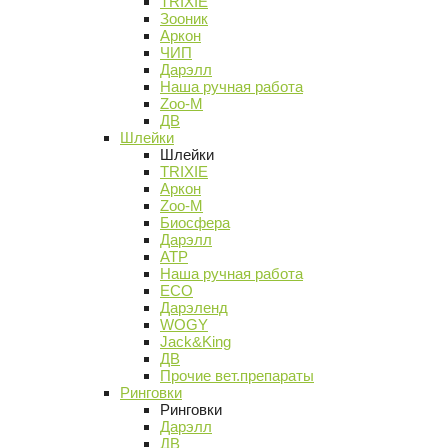
TRIXIE
Зооник
Аркон
ЧИП
Дарэлл
Наша ручная работа
Zoo-M
ДВ
Шлейки
Шлейки
TRIXIE
Аркон
Zoo-M
Биосфера
Дарэлл
АТР
Наша ручная работа
ECO
Дарэленд
WOGY
Jack&King
ДВ
Прочие вет.препараты
Ринговки
Ринговки
Дарэлл
ДВ