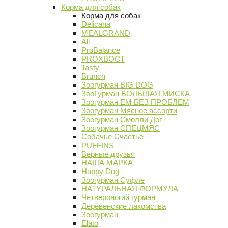
Корма для собак
Корма для собак
Delicana
MEALGRAND
All
ProBalance
PROХВОСТ
Tasty
Brunch
Зоогурман BIG DOG
ЗооГурман БОЛЬШАЯ МИСКА
Зоогурман ЕМ БЕЗ ПРОБЛЕМ
Зоогурман Мясное ассорти
Зоогурман Смолли Дог
Зоогурман СПЕЦМЯС
Собачье Счастье
PUFFINS
Верные друзья
НАША МАРКА
Happy Dog
Зоогурман Суфле
НАТУРАЛЬНАЯ ФОРМУЛА
Четвероногий гурман
Деревенские лакомства
Зоогурман
Elato