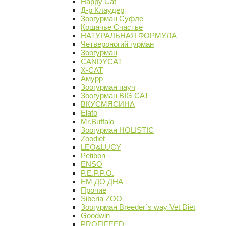
Happy Cat
Д-р Клаудер
Зоогурман Суфле
Кошачье Счастье
НАТУРАЛЬНАЯ ФОРМУЛА
Четвероногий гурман
Зоогурман
CANDYCAT
X-CAT
Амурр
Зоогурман пауч
Зоогурман BIG CAT
ВКУСМЯСИНА
Elato
Mr.Buffalo
Зоогурман HOLISTIC
Zoodiet
LEO&LUCY
Petibon
ENSO
P.E.P.P.O.
ЕМ ДО ДНА
Прочие
Siberia ZOO
Зоогурман Breeder`s way Vet Diet
Goodwin
PROFIFEED