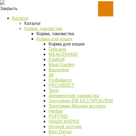
Закрыть
Каталог
Каталог
Корма, лакомства
Корма, лакомства
Корма для кошек
Корма для кошек
Delicana
MEALGRAND
Edelhoff
Meat Garden
Baurenhof
All
ProBalance
PROХВОСТ
Tasty
Деревенские лакомства
Зоогурман ЕМ БЕЗ ПРОБЛЕМ
Зоогурман Мясное ассорти
Herbax
PUFFINS
НАША МАРКА
Ночной охотник
Best Dinner