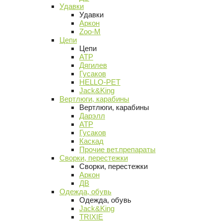
Удавки
Удавки
Аркон
Zoo-M
Цепи
Цепи
АТР
Дягилев
Гусаков
HELLO-PET
Jack&King
Вертлюги, карабины
Вертлюги, карабины
Дарэлл
АТР
Гусаков
Каскад
Прочие вет.препараты
Сворки, перестежки
Сворки, перестежки
Аркон
ДВ
Одежда, обувь
Одежда, обувь
Jack&King
TRIXIE