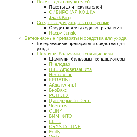
Пакеты для покупателей
Пакеты для покупателей
СИБИРСКАЯ КОШКА
Jack&King
Средства для ухода за грызунами
Средства для ухода за грызунами
Happy Jungle
Ветеринарные препараты и средства для ухода
Ветеринарные препараты и средства для
ухода
Шампуни, бальзамы, кондиционеры
Шампуни, бальзамы, кондиционеры
Пчелодар
НВЦ Агроветзащита
Herba Vitae
KERATIN+
Айда гулять!
БиоВакс
POLIDEX
Цитодерм/CitoDerm
Чистотел
CLINY
БИМФИТО
ELITE
CRYSTAL LINE
Frutty
Veda