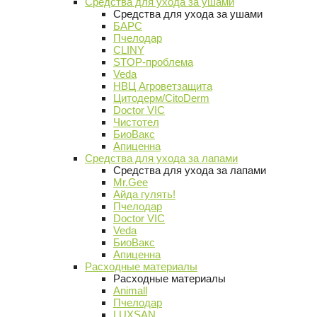
Средства для ухода за ушами
Средства для ухода за ушами
БАРС
Пчелодар
CLINY
STOP-проблема
Veda
НВЦ Агроветзащита
Цитодерм/CitoDerm
Doctor VIC
Чистотел
БиоВакс
Апиценна
Средства для ухода за лапами
Средства для ухода за лапами
Mr.Gee
Айда гулять!
Пчелодар
Doctor VIC
Veda
БиоВакс
Апиценна
Расходные материалы
Расходные материалы
Animall
Пчелодар
LUXSAN