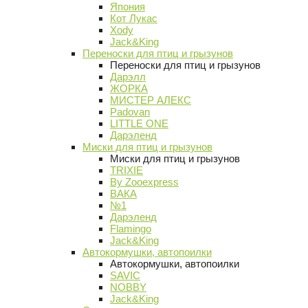
Япония
Кот Лукас
Xody
Jack&King
Переноски для птиц и грызунов
Переноски для птиц и грызунов
Дарэлл
ЖОРКА
МИСТЕР АЛЕКС
Padovan
LITTLE ONE
Дарэленд
Миски для птиц и грызунов
Миски для птиц и грызунов
TRIXIE
By Zooexpress
ВАКА
№1
Дарэленд
Flamingo
Jack&King
Автокормушки, автопоилки
Автокормушки, автопоилки
SAVIC
NOBBY
Jack&King