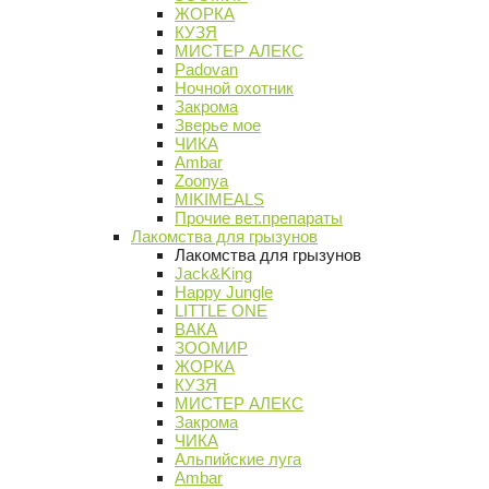
ЖОРКА
КУЗЯ
МИСТЕР АЛЕКС
Padovan
Ночной охотник
Закрома
Зверье мое
ЧИКА
Ambar
Zoonya
MIKIMEALS
Прочие вет.препараты
Лакомства для грызунов
Лакомства для грызунов
Jack&King
Happy Jungle
LITTLE ONE
ВАКА
ЗООМИР
ЖОРКА
КУЗЯ
МИСТЕР АЛЕКС
Закрома
ЧИКА
Альпийские луга
Ambar