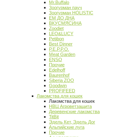
Mr.Buffalo
Зоогурман пауч
Зоогурман HOLISTIC
ЕМ ДО ДНА
ВКУСМЯСИНА
Zoodiet
LEO&LUCY
Petibon
Best Dinner
P.E.P.P.O.
Meat Garden
ENSO
Прочие
Edelhoff
Baurenhof
Siberia ZOO
Goodwin
PROFIFEED
Лакомства для кошек
Лакомства для кошек
НВЦ Агроветзащита
Деревенские лакомства
TitBit
Эдель Кет, Эдель Дог
Альпийские луга
Прочие