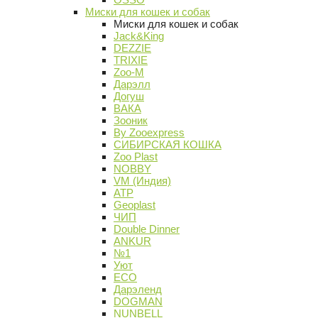
Миски для кошек и собак
Миски для кошек и собак
Jack&King
DEZZIE
TRIXIE
Zoo-M
Дарэлл
Догуш
ВАКА
Зооник
By Zooexpress
СИБИРСКАЯ КОШКА
Zoo Plast
NOBBY
VM (Индия)
АТР
Geoplast
ЧИП
Double Dinner
ANKUR
№1
Уют
ECO
Дарэленд
DOGMAN
NUNBELL