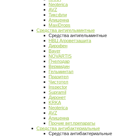
Neoterica
AVZ
Тиксфли
Апиценна
MaxiDrops
Средства антигельминтные
Средства антигельминтные
НВЦ Агроветзащита
Дирофен
Bayer
NOVARTIS
Пчелодар
Вермидин
Гельминтал
Празител
Чистотел
Inspector
Supramil
Диронет
KRKA
Neoterica
AVZ
Апиценна
Прочие вет.препараты
Средства антибактериальные
Средства антибактериальные