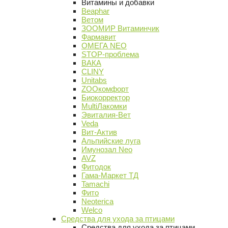
Витамины и добавки
Beaphar
Ветом
ЗООМИР Витаминчик
Фармавит
ОМЕГА NEO
STOP-проблема
ВАКА
CLINY
Unitabs
ZOOкомфорт
Биокорректор
MultiЛакомки
Эвиталия-Вет
Veda
Вит-Актив
Альпийские луга
Имунозал Neo
AVZ
Фитодок
Гама-Маркет ТД
Tamachi
Фито
Neoterica
Welco
Средства для ухода за птицами
Средства для ухода за птицами