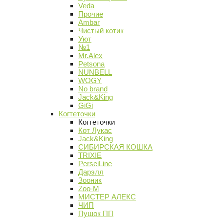
Veda
Прочие
Ambar
Чистый котик
Уют
№1
Mr.Alex
Petsona
NUNBELL
WOGY
No brand
Jack&King
GiGi
Когтеточки
Когтеточки
Кот Лукас
Jack&King
СИБИРСКАЯ КОШКА
TRIXIE
PerseiLine
Дарэлл
Зооник
Zoo-M
МИСТЕР АЛЕКС
ЧИП
Пушок ПП