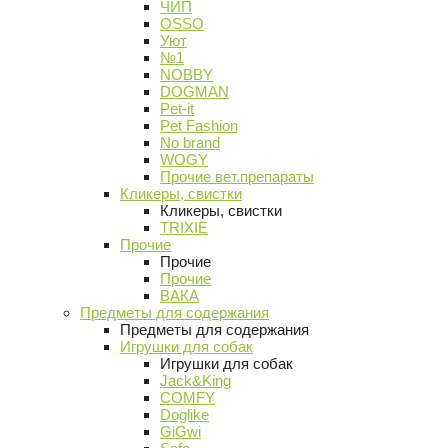
ЧИП
OSSO
Уют
№1
NOBBY
DOGMAN
Pet-it
Pet Fashion
No brand
WOGY
Прочие вет.препараты
Кликеры, свистки
Кликеры, свистки
TRIXIE
Прочие
Прочие
Прочие
ВАКА
Предметы для содержания
Предметы для содержания
Игрушки для собак
Игрушки для собак
Jack&King
COMFY
Doglike
GiGwi