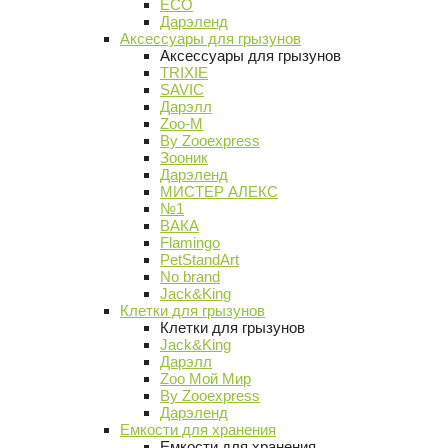
ECO
Дарэленд
Аксессуары для грызунов
Аксессуары для грызунов
TRIXIE
SAVIC
Дарэлл
Zoo-M
By Zooexpress
Зооник
Дарэленд
МИСТЕР АЛЕКС
№1
ВАКА
Flamingo
PetStandArt
No brand
Jack&King
Клетки для грызунов
Клетки для грызунов
Jack&King
Дарэлл
Zoo Мой Мир
By Zooexpress
Дарэленд
Емкости для хранения
Емкости для хранения