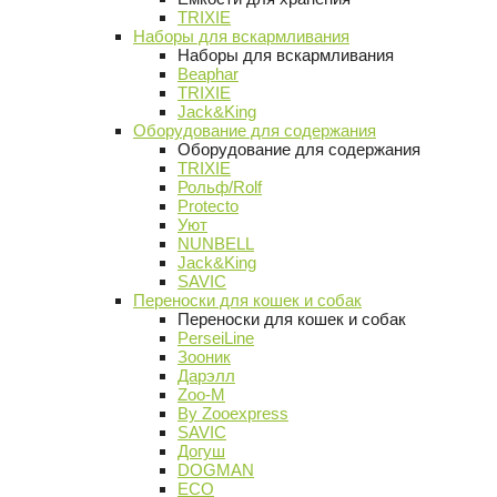
TRIXIE
Наборы для вскармливания
Наборы для вскармливания
Beaphar
TRIXIE
Jack&King
Оборудование для содержания
Оборудование для содержания
TRIXIE
Рольф/Rolf
Protecto
Уют
NUNBELL
Jack&King
SAVIC
Переноски для кошек и собак
Переноски для кошек и собак
PerseiLine
Зооник
Дарэлл
Zoo-M
By Zooexpress
SAVIC
Догуш
DOGMAN
ECO