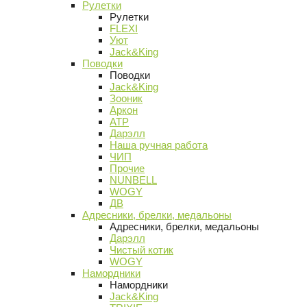
Рулетки
Рулетки
FLEXI
Уют
Jack&King
Поводки
Поводки
Jack&King
Зооник
Аркон
АТР
Дарэлл
Наша ручная работа
ЧИП
Прочие
NUNBELL
WOGY
ДВ
Адресники, брелки, медальоны
Адресники, брелки, медальоны
Дарэлл
Чистый котик
WOGY
Намордники
Намордники
Jack&King