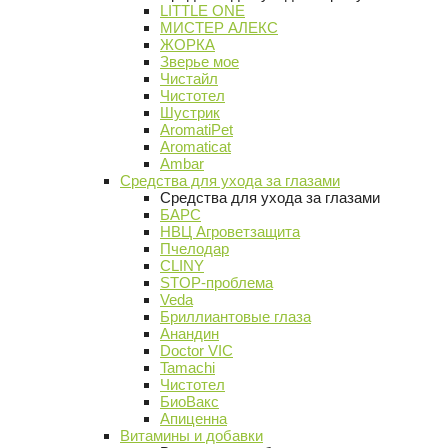
LITTLE ONE
МИСТЕР АЛЕКС
ЖОРКА
Зверье мое
Чистайл
Чистотел
Шустрик
AromatiPet
Aromaticat
Ambar
Средства для ухода за глазами
Средства для ухода за глазами
БАРС
НВЦ Агроветзащита
Пчелодар
CLINY
STOP-проблема
Veda
Бриллиантовые глаза
Анандин
Doctor VIC
Tamachi
Чистотел
БиоВакс
Апиценна
Витамины и добавки