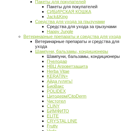
Пакеты для покупателей
Пакеты для покупателей
СИБИРСКАЯ КОШКА
Jack&King
Средства для ухода за грызунами
Средства для ухода за грызунами
Happy Jungle
Ветеринарные препараты и средства для ухода
Ветеринарные препараты и средства для
ухода
Шампуни, бальзамы, кондиционеры
Шампуни, бальзамы, кондиционеры
Пчелодар
НВЦ Агроветзащита
Herba Vitae
KERATIN+
Айда гулять!
БиоВакс
POLIDEX
Цитодерм/CitoDerm
Чистотел
CLINY
БИМФИТО
ELITE
CRYSTAL LINE
Frutty
Veda