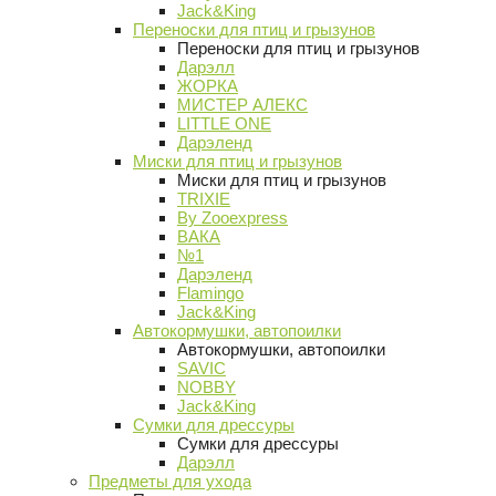
Jack&King
Переноски для птиц и грызунов
Переноски для птиц и грызунов
Дарэлл
ЖОРКА
МИСТЕР АЛЕКС
LITTLE ONE
Дарэленд
Миски для птиц и грызунов
Миски для птиц и грызунов
TRIXIE
By Zooexpress
ВАКА
№1
Дарэленд
Flamingo
Jack&King
Автокормушки, автопоилки
Автокормушки, автопоилки
SAVIC
NOBBY
Jack&King
Сумки для дрессуры
Сумки для дрессуры
Дарэлл
Предметы для ухода