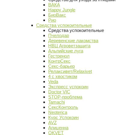
ВАКА
Happy Jungle
БиоВакс
Рио
Средства успокоительные
Средства успокоительные
Пчелодар
Деревенские лакомства
НВЦ Агроветзащита
Альпийские луга
Гестренол
КонтрСекс
Секс-барьер
Релаксивет/Relaxivet
4 с хвостиком
Veda
Экспресс успокоин
Doctor VIC
STOP-проблема
Tamachi
СексКонтроль
Neoterica
Курс Успокоин
AVZ
Апиценна
OKVET