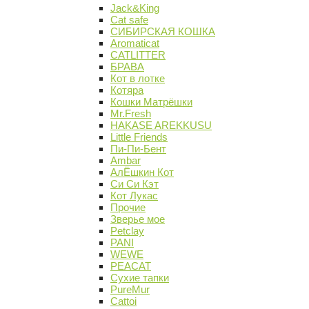
Jack&King
Cat safe
СИБИРСКАЯ КОШКА
Aromaticat
CATLITTER
БРАВА
Кот в лотке
Котяра
Кошки Матрёшки
Mr.Fresh
HAKASE AREKKUSU
Little Friends
Пи-Пи-Бент
Ambar
АлЁшкин Кот
Си Си Кэт
Кот Лукас
Прочие
Зверье мое
Petclay
PANI
WEWE
PEACAT
Сухие тапки
PureMur
Cattoi