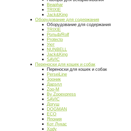
Beaphar
TRIXIE
Jack&King
Оборудование для содержания
Оборудование для содержания
TRIXIE
Рольф/Rolf
Protecto
Уют
NUNBELL
Jack&King
SAVIC
Переноски для кошек и собак
Переноски для кошек и собак
PerseiLine
Зооник
Дарэлл
Zoo-M
By Zooexpress
SAVIC
Догуш
DOGMAN
ECO
Япония
Кот Лукас
Xody