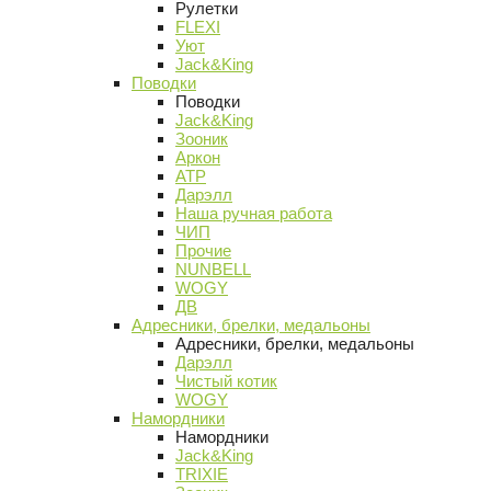
Рулетки
FLEXI
Уют
Jack&King
Поводки
Поводки
Jack&King
Зооник
Аркон
АТР
Дарэлл
Наша ручная работа
ЧИП
Прочие
NUNBELL
WOGY
ДВ
Адресники, брелки, медальоны
Адресники, брелки, медальоны
Дарэлл
Чистый котик
WOGY
Намордники
Намордники
Jack&King
TRIXIE