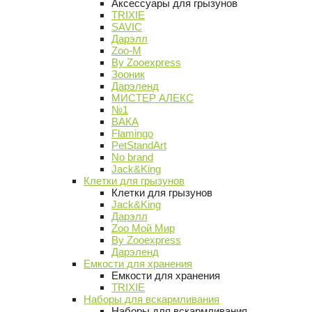
Аксессуары для грызунов
TRIXIE
SAVIC
Дарэлл
Zoo-M
By Zooexpress
Зооник
Дарэленд
МИСТЕР АЛЕКС
№1
ВАКА
Flamingo
PetStandArt
No brand
Jack&King
Клетки для грызунов
Клетки для грызунов
Jack&King
Дарэлл
Zoo Мой Мир
By Zooexpress
Дарэленд
Емкости для хранения
Емкости для хранения
TRIXIE
Наборы для вскармливания
Наборы для вскармливания