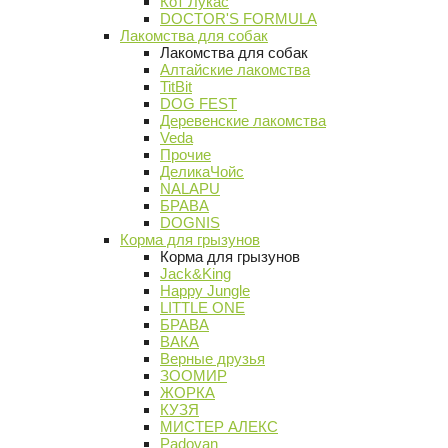
Кот Лукас
DOCTOR'S FORMULA
Лакомства для собак
Лакомства для собак
Алтайские лакомства
TitBit
DOG FEST
Деревенские лакомства
Veda
Прочие
ДеликаЧойс
NALAPU
БРАВА
DOGNIS
Корма для грызунов
Корма для грызунов
Jack&King
Happy Jungle
LITTLE ONE
БРАВА
ВАКА
Верные друзья
ЗООМИР
ЖОРКА
КУЗЯ
МИСТЕР АЛЕКС
Padovan