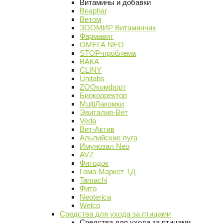
Витамины и добавки
Beaphar
Ветом
ЗООМИР Витаминчик
Фармавит
ОМЕГА NEO
STOP-проблема
ВАКА
CLINY
Unitabs
ZOOкомфорт
Биокорректор
MultiЛакомки
Эвиталия-Вет
Veda
Вит-Актив
Альпийские луга
Имунозал Neo
AVZ
Фитодок
Гама-Маркет ТД
Tamachi
Фито
Neoterica
Welco
Средства для ухода за птицами
Средства для ухода за птицами