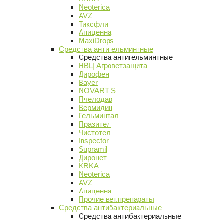
Neoterica
AVZ
Тиксфли
Апиценна
MaxiDrops
Средства антигельминтные
Средства антигельминтные
НВЦ Агроветзащита
Дирофен
Bayer
NOVARTIS
Пчелодар
Вермидин
Гельминтал
Празител
Чистотел
Inspector
Supramil
Диронет
KRKA
Neoterica
AVZ
Апиценна
Прочие вет.препараты
Средства антибактериальные
Средства антибактериальные