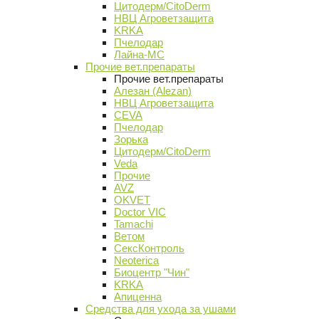
Цитодерм/CitoDerm
НВЦ Агроветзащита
KRKA
Пчелодар
Лайна-МС
Прочие вет.препараты
Прочие вет.препараты
Алезан (Alezan)
НВЦ Агроветзащита
CEVA
Пчелодар
Зорька
Цитодерм/CitoDerm
Veda
Прочие
AVZ
OKVET
Doctor VIC
Tamachi
Ветом
СексКонтроль
Neoterica
Биоцентр "Чин"
KRKA
Апиценна
Средства для ухода за ушами