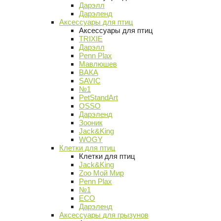
Дарэлл
Дарэленд
Аксессуары для птиц
Аксессуары для птиц
TRIXIE
Дарэлл
Penn Plax
Мавлюшев
ВАКА
SAVIC
№1
PetStandArt
OSSO
Дарэленд
Зооник
Jack&King
WOGY
Клетки для птиц
Клетки для птиц
Jack&King
Zoo Мой Мир
Penn Plax
№1
ECO
Дарэленд
Аксессуары для грызунов