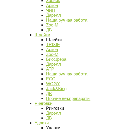
Зооник
Аркон
ЧИП
Дарэлл
Наша ручная работа
Zoo-M
ДВ
Шлейки
Шлейки
TRIXIE
Аркон
Zoo-M
Биосфера
Дарэлл
АТР
Наша ручная работа
ECO
WOGY
Jack&King
ДВ
Прочие вет.препараты
Ринговки
Ринговки
Дарэлл
ДВ
Удавки
Удавки