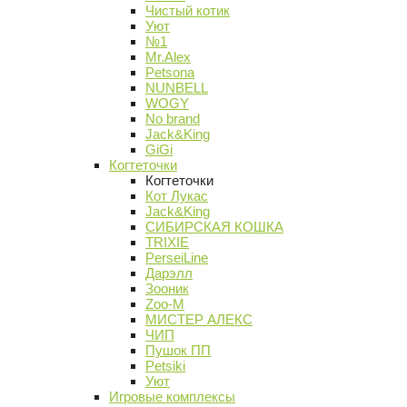
Чистый котик
Уют
№1
Mr.Alex
Petsona
NUNBELL
WOGY
No brand
Jack&King
GiGi
Когтеточки
Когтеточки
Кот Лукас
Jack&King
СИБИРСКАЯ КОШКА
TRIXIE
PerseiLine
Дарэлл
Зооник
Zoo-M
МИСТЕР АЛЕКС
ЧИП
Пушок ПП
Petsiki
Уют
Игровые комплексы