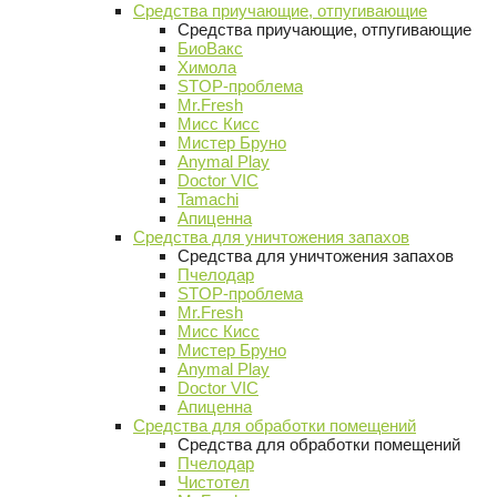
Средства приучающие, отпугивающие
Средства приучающие, отпугивающие
БиоВакс
Химола
STOP-проблема
Mr.Fresh
Мисс Кисс
Мистер Бруно
Anymal Play
Doctor VIC
Tamachi
Апиценна
Средства для уничтожения запахов
Средства для уничтожения запахов
Пчелодар
STOP-проблема
Mr.Fresh
Мисс Кисс
Мистер Бруно
Anymal Play
Doctor VIC
Апиценна
Средства для обработки помещений
Средства для обработки помещений
Пчелодар
Чистотел