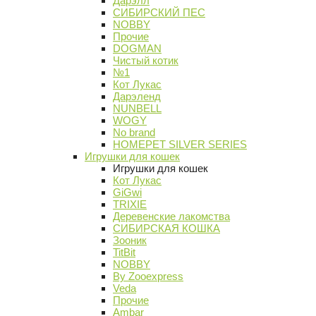
Дарэлл
СИБИРСКИЙ ПЕС
NOBBY
Прочие
DOGMAN
Чистый котик
№1
Кот Лукас
Дарэленд
NUNBELL
WOGY
No brand
HOMEPET SILVER SERIES
Игрушки для кошек
Игрушки для кошек
Кот Лукас
GiGwi
TRIXIE
Деревенские лакомства
СИБИРСКАЯ КОШКА
Зооник
TitBit
NOBBY
By Zooexpress
Veda
Прочие
Ambar