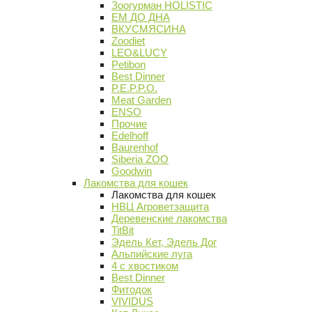
Зоогурман HOLISTIC
ЕМ ДО ДНА
ВКУСМЯСИНА
Zoodiet
LEO&LUCY
Petibon
Best Dinner
P.E.P.P.O.
Meat Garden
ENSO
Прочие
Edelhoff
Baurenhof
Siberia ZOO
Goodwin
Лакомства для кошек
Лакомства для кошек
НВЦ Агроветзащита
Деревенские лакомства
TitBit
Эдель Кет, Эдель Дог
Альпийские луга
4 с хвостиком
Best Dinner
Фитодок
VIVIDUS