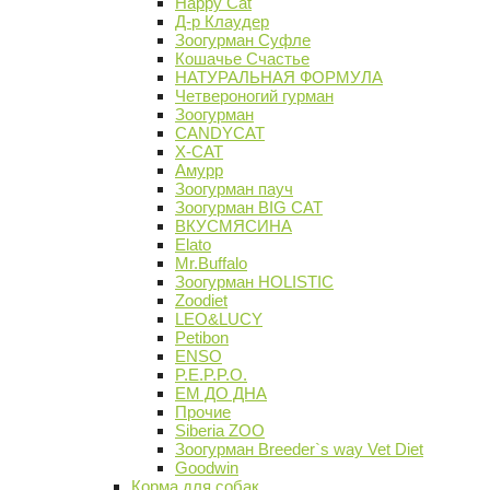
Happy Cat
Д-р Клаудер
Зоогурман Суфле
Кошачье Счастье
НАТУРАЛЬНАЯ ФОРМУЛА
Четвероногий гурман
Зоогурман
CANDYCAT
X-CAT
Амурр
Зоогурман пауч
Зоогурман BIG CAT
ВКУСМЯСИНА
Elato
Mr.Buffalo
Зоогурман HOLISTIC
Zoodiet
LEO&LUCY
Petibon
ENSO
P.E.P.P.O.
ЕМ ДО ДНА
Прочие
Siberia ZOO
Зоогурман Breeder`s way Vet Diet
Goodwin
Корма для собак