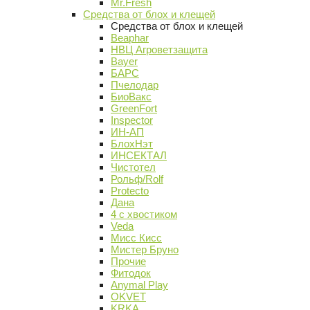
Mr.Fresh
Средства от блох и клещей
Средства от блох и клещей
Beaphar
НВЦ Агроветзащита
Bayer
БАРС
Пчелодар
БиоВакс
GreenFort
Inspector
ИН-АП
БлохНэт
ИНСЕКТАЛ
Чистотел
Рольф/Rolf
Protecto
Дана
4 с хвостиком
Veda
Мисс Кисс
Мистер Бруно
Прочие
Фитодок
Anymal Play
OKVET
KRKA