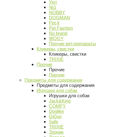
Уют
№1
NOBBY
DOGMAN
Pet-it
Pet Fashion
No brand
WOGY
Прочие вет.препараты
Кликеры, свистки
Кликеры, свистки
TRIXIE
Прочие
Прочие
Прочие
Предметы для содержания
Предметы для содержания
Игрушки для собак
Игрушки для собак
Jack&King
COMFY
Doglike
GiGwi
Safe
TRIXIE
Зооник