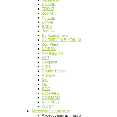
DEZZIE
TRIXIE
Zoo-M
Дарэлл
Догуш
ВАКА
Зооник
By Zooexpress
СИБИРСКАЯ КОШКА
Zoo Plast
NOBBY
VM (Индия)
АТР
Geoplast
ЧИП
Double Dinner
ANKUR
№1
Уют
ECO
Дарэленд
DOGMAN
NUNBELL
WOGY
Аксессуары для авто
Аксессуары для авто