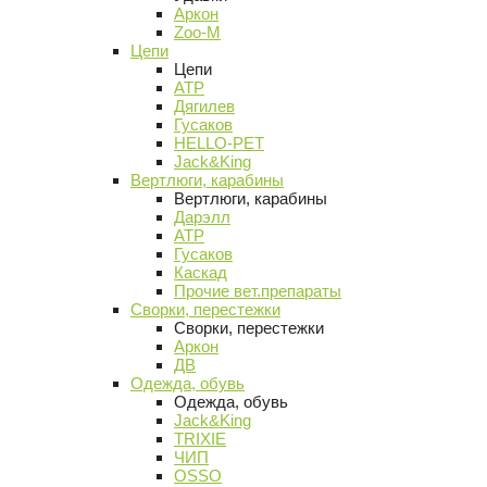
Аркон
Zoo-M
Цепи
Цепи
АТР
Дягилев
Гусаков
HELLO-PET
Jack&King
Вертлюги, карабины
Вертлюги, карабины
Дарэлл
АТР
Гусаков
Каскад
Прочие вет.препараты
Сворки, перестежки
Сворки, перестежки
Аркон
ДВ
Одежда, обувь
Одежда, обувь
Jack&King
TRIXIE
ЧИП
OSSO