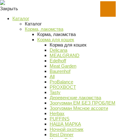
Закрыть
Каталог
Каталог
Корма, лакомства
Корма, лакомства
Корма для кошек
Корма для кошек
Delicana
MEALGRAND
Edelhoff
Meat Garden
Baurenhof
All
ProBalance
PROХВОСТ
Tasty
Деревенские лакомства
Зоогурман ЕМ БЕЗ ПРОБЛЕМ
Зоогурман Мясное ассорти
Herbax
PUFFINS
НАША МАРКА
Ночной охотник
Best Dinner