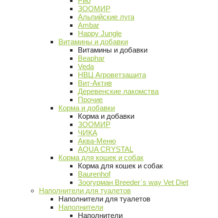
Рио
ЗООМИР
Альпийские луга
Ambar
Happy Jungle
Витамины и добавки
Витамины и добавки
Beaphar
Veda
НВЦ Агроветзащита
Вит-Актив
Деревенские лакомства
Прочие
Корма и добавки
Корма и добавки
ЗООМИР
ЧИКА
Аква-Меню
AQUA CRYSTAL
Корма для кошек и собак
Корма для кошек и собак
Baurenhof
Зоогурман Breeder`s way Vet Diet
Наполнители для туалетов
Наполнители для туалетов
Наполнители
Наполнители