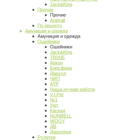
Jack&King
Прочие
Прочие
Animall
По рецепту
Амуниция и одежда
Амуниция и одежда
Ошейники
Ошейники
Jack&King
TRIXIE
Аркон
Биосфера
Дарэлл
ЧИП
АТР
Наша ручная работа
V.I.Pet
№1
Уют
Каскад
NUNBELL
WOGY
ДВ
Дарэленд
Рулетки