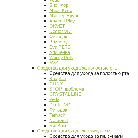
БиоФлор
Мисс Кисс
Мистер Бруно
Anymal Play
OKVET
Doctor VIC
Фитодок
Brizberry
Eva PETS
Апиценна
Woolly Pets
AVZ
Средства для ухода за полостью рта
Средства для ухода за полостью рта
Beaphar
CLINY
STOP-проблема
CRYSTAL LINE
Veda
Doctor VIC
Фитодок
Tamachi
No brand
БиоВакс
Средства для ухода за грызунами
Средства для ухода за грызунами