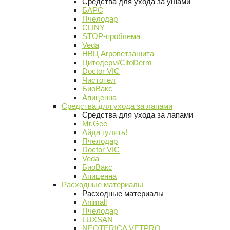
Средства для ухода за ушами
БАРС
Пчелодар
CLINY
STOP-проблема
Veda
НВЦ Агроветзащита
Цитодерм/CitoDerm
Doctor VIC
Чистотел
БиоВакс
Апиценна
Средства для ухода за лапами
Средства для ухода за лапами
Mr.Gee
Айда гулять!
Пчелодар
Doctor VIC
Veda
БиоВакс
Апиценна
Расходные материалы
Расходные материалы
Animall
Пчелодар
LUXSAN
NEOTERICA VETPRO