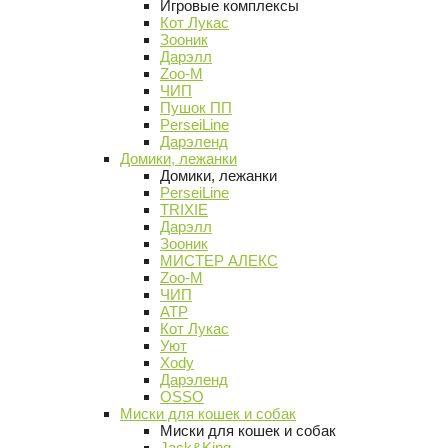
Игровые комплексы
Кот Лукас
Зооник
Дарэлл
Zoo-M
ЧИП
Пушок ПП
PerseiLine
Дарэленд
Домики, лежанки
Домики, лежанки
PerseiLine
TRIXIE
Дарэлл
Зооник
МИСТЕР АЛЕКС
Zoo-M
ЧИП
АТР
Кот Лукас
Уют
Xody
Дарэленд
OSSO
Миски для кошек и собак
Миски для кошек и собак
Jack&King