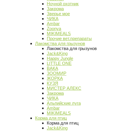
Ночной охотник
Закрома
Зверье мое
ЧИКА
Ambar
Zoonya
MIKIMEALS
Прочие вет.препараты
Лакомства для грызунов
Лакомства для грызунов
Jack&King
Happy Jungle
LITTLE ONE
ВАКА
ЗООМИР
ЖОРКА
КУЗЯ
МИСТЕР АЛЕКС
Закрома
ЧИКА
Альпийские луга
Ambar
MIKIMEALS
Корма для птиц
Корма для птиц
Jack&King