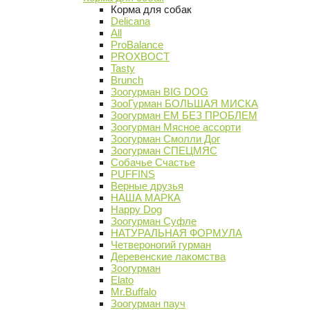
Корма для собак
Delicana
All
ProBalance
PROХВОСТ
Tasty
Brunch
Зоогурман BIG DOG
ЗооГурман БОЛЬШАЯ МИСКА
Зоогурман ЕМ БЕЗ ПРОБЛЕМ
Зоогурман Мясное ассорти
Зоогурман Смолли Дог
Зоогурман СПЕЦМЯС
Собачье Счастье
PUFFINS
Верные друзья
НАША МАРКА
Happy Dog
Зоогурман Суфле
НАТУРАЛЬНАЯ ФОРМУЛА
Четвероногий гурман
Деревенские лакомства
Зоогурман
Elato
Mr.Buffalo
Зоогурман пауч