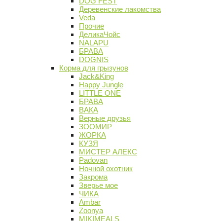
DOG FEST
Деревенские лакомства
Veda
Прочие
ДеликаЧойс
NALAPU
БРАВА
DOGNIS
Корма для грызунов
Jack&King
Happy Jungle
LITTLE ONE
БРАВА
ВАКА
Верные друзья
ЗООМИР
ЖОРКА
КУЗЯ
МИСТЕР АЛЕКС
Padovan
Ночной охотник
Закрома
Зверье мое
ЧИКА
Ambar
Zoonya
MIKIMEALS