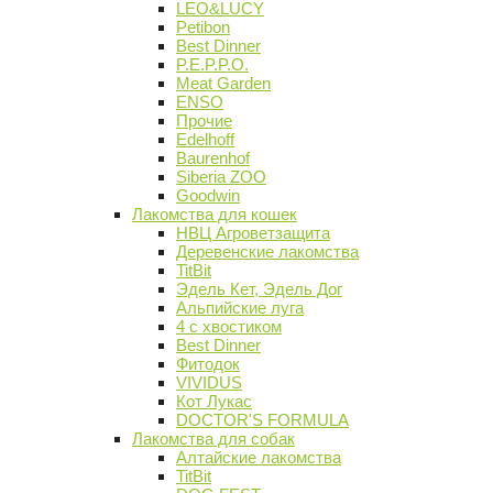
LEO&LUCY
Petibon
Best Dinner
P.E.P.P.O.
Meat Garden
ENSO
Прочие
Edelhoff
Baurenhof
Siberia ZOO
Goodwin
Лакомства для кошек
НВЦ Агроветзащита
Деревенские лакомства
TitBit
Эдель Кет, Эдель Дог
Альпийские луга
4 с хвостиком
Best Dinner
Фитодок
VIVIDUS
Кот Лукас
DOCTOR'S FORMULA
Лакомства для собак
Алтайские лакомства
TitBit