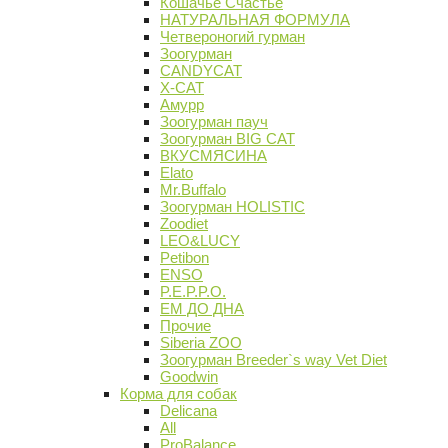
Кошачье Счастье
НАТУРАЛЬНАЯ ФОРМУЛА
Четвероногий гурман
Зоогурман
CANDYCAT
X-CAT
Амурр
Зоогурман пауч
Зоогурман BIG CAT
ВКУСМЯСИНА
Elato
Mr.Buffalo
Зоогурман HOLISTIC
Zoodiet
LEO&LUCY
Petibon
ENSO
P.E.P.P.O.
ЕМ ДО ДНА
Прочие
Siberia ZOO
Зоогурман Breeder`s way Vet Diet
Goodwin
Корма для собак
Delicana
All
ProBalance