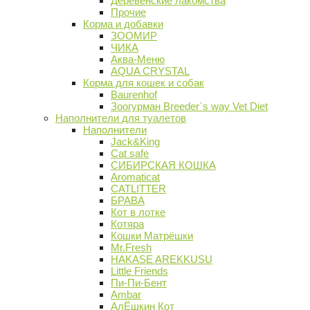
Деревенские лакомства
Прочие
Корма и добавки
ЗООМИР
ЧИКА
Аква-Меню
AQUA CRYSTAL
Корма для кошек и собак
Baurenhof
Зоогурман Breeder`s way Vet Diet
Наполнители для туалетов
Наполнители
Jack&King
Cat safe
СИБИРСКАЯ КОШКА
Aromaticat
CATLITTER
БРАВА
Кот в лотке
Котяра
Кошки Матрёшки
Mr.Fresh
HAKASE AREKKUSU
Little Friends
Пи-Пи-Бент
Ambar
АлЁшкин Кот