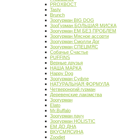
PROХВОСТ
Tasty
Brunch
Зоогурман BIG DOG
ЗооГурман БОЛЬШАЯ МИСКА
Зоогурман ЕМ БЕЗ ПРОБЛЕМ
Зоогурман Мясное ассорти
Зоогурман Смолли Дог
Зоогурман СПЕЦМЯС
Собачье Счастье
PUFFINS
Верные друзья
НАША МАРКА
Happy Dog
Зоогурман Суфле
НАТУРАЛЬНАЯ ФОРМУЛА
Четвероногий гурман
Деревенские лакомства
Зоогурман
Elato
Mr.Buffalo
Зоогурман пауч
Зоогурман HOLISTIC
ЕМ ДО ДНА
ВКУСМЯСИНА
Zoodiet