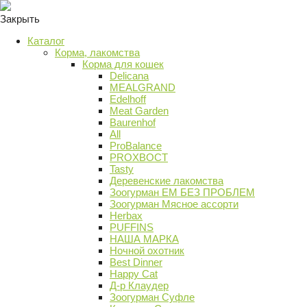
Закрыть
Каталог
Корма, лакомства
Корма для кошек
Delicana
MEALGRAND
Edelhoff
Meat Garden
Baurenhof
All
ProBalance
PROХВОСТ
Tasty
Деревенские лакомства
Зоогурман ЕМ БЕЗ ПРОБЛЕМ
Зоогурман Мясное ассорти
Herbax
PUFFINS
НАША МАРКА
Ночной охотник
Best Dinner
Happy Cat
Д-р Клаудер
Зоогурман Суфле