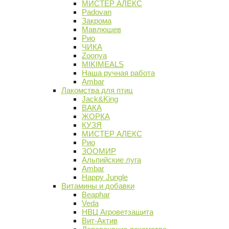
МИСТЕР АЛЕКС
Padovan
Закрома
Мавлюшев
Рио
ЧИКА
Zoonya
MIKIMEALS
Наша ручная работа
Ambar
Лакомства для птиц
Jack&King
ВАКА
ЖОРКА
КУЗЯ
МИСТЕР АЛЕКС
Рио
ЗООМИР
Альпийские луга
Ambar
Happy Jungle
Витамины и добавки
Beaphar
Veda
НВЦ Агроветзащита
Вит-Актив