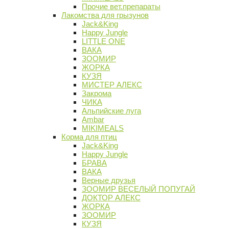
Прочие вет.препараты
Лакомства для грызунов
Jack&King
Happy Jungle
LITTLE ONE
ВАКА
ЗООМИР
ЖОРКА
КУЗЯ
МИСТЕР АЛЕКС
Закрома
ЧИКА
Альпийские луга
Ambar
MIKIMEALS
Корма для птиц
Jack&King
Happy Jungle
БРАВА
ВАКА
Верные друзья
ЗООМИР ВЕСЕЛЫЙ ПОПУГАЙ
ДОКТОР АЛЕКС
ЖОРКА
ЗООМИР
КУЗЯ