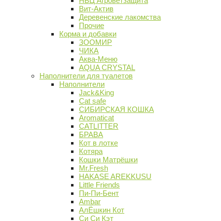
НВЦ Агроветзащита
Вит-Актив
Деревенские лакомства
Прочие
Корма и добавки
ЗООМИР
ЧИКА
Аква-Меню
AQUA CRYSTAL
Наполнители для туалетов
Наполнители
Jack&King
Cat safe
СИБИРСКАЯ КОШКА
Aromaticat
CATLITTER
БРАВА
Кот в лотке
Котяра
Кошки Матрёшки
Mr.Fresh
HAKASE AREKKUSU
Little Friends
Пи-Пи-Бент
Ambar
АлЁшкин Кот
Си Си Кэт