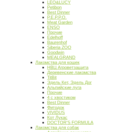
LEO&LUCY
Petibon
Best Dinner
P.E.P.P.O.
Meat Garden
ENSO
Прочие
Edelhoff
Baurenhof
Siberia ZOO
Goodwin
MEALGRAND
Лакомства для кошек
НВЦ Агроветзащита
Деревенские лакомства
TitBit
Эдель Кет, Эдель Дог
Альпийские луга
Прочие
4 с хвостиком
Best Dinner
Фитодок
VIVIDUS
Кот Лукас
DOCTOR'S FORMULA
Лакомства для собак