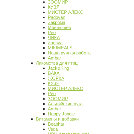
ЗООМИР
КУЗЯ
МИСТЕР АЛЕКС
Padovan
Закрома
Мавлюшев
Рио
ЧИКА
Zoonya
MIKIMEALS
Наша ручная работа
Ambar
Лакомства для птиц
Jack&King
ВАКА
ЖОРКА
КУЗЯ
МИСТЕР АЛЕКС
Рио
ЗООМИР
Альпийские луга
Ambar
Happy Jungle
Витамины и добавки
Beaphar
Veda