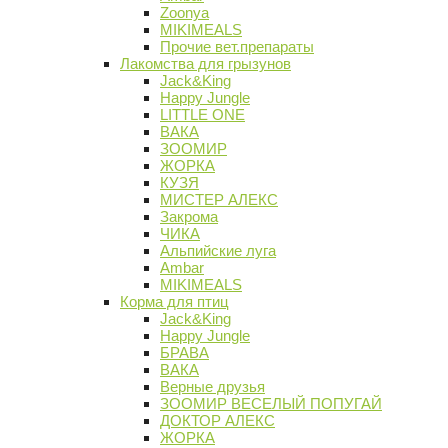
Zoonya
MIKIMEALS
Прочие вет.препараты
Лакомства для грызунов
Jack&King
Happy Jungle
LITTLE ONE
ВАКА
ЗООМИР
ЖОРКА
КУЗЯ
МИСТЕР АЛЕКС
Закрома
ЧИКА
Альпийские луга
Ambar
MIKIMEALS
Корма для птиц
Jack&King
Happy Jungle
БРАВА
ВАКА
Верные друзья
ЗООМИР ВЕСЕЛЫЙ ПОПУГАЙ
ДОКТОР АЛЕКС
ЖОРКА