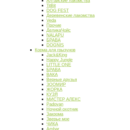
Алтайские лакомства
TitBit
DOG FEST
Деревенские лакомства
Veda
Прочие
ДеликаЧойс
NALAPU
БРАВА
DOGNIS
Корма для грызунов
Jack&King
Happy Jungle
LITTLE ONE
БРАВА
ВАКА
Верные друзья
ЗООМИР
ЖОРКА
КУЗЯ
МИСТЕР АЛЕКС
Padovan
Ночной охотник
Закрома
Зверье мое
ЧИКА
Ambar