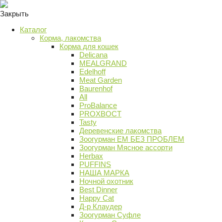
Закрыть
Каталог
Корма, лакомства
Корма для кошек
Delicana
MEALGRAND
Edelhoff
Meat Garden
Baurenhof
All
ProBalance
PROХВОСТ
Tasty
Деревенские лакомства
Зоогурман ЕМ БЕЗ ПРОБЛЕМ
Зоогурман Мясное ассорти
Herbax
PUFFINS
НАША МАРКА
Ночной охотник
Best Dinner
Happy Cat
Д-р Клаудер
Зоогурман Суфле