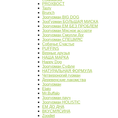
PROХВОСТ
Tasty
Brunch
Зоогурман BIG DOG
ЗооГурман БОЛЬШАЯ МИСКА
Зоогурман ЕМ БЕЗ ПРОБЛЕМ
Зоогурман Мясное ассорти
Зоогурман Смолли Дог
Зоогурман СПЕЦМЯС
Собачье Счастье
PUFFINS
Верные друзья
НАША МАРКА
Happy Dog
Зоогурман Суфле
НАТУРАЛЬНАЯ ФОРМУЛА
Четвероногий гурман
Деревенские лакомства
Зоогурман
Elato
Mr.Buffalo
Зоогурман пауч
Зоогурман HOLISTIC
ЕМ ДО ДНА
ВКУСМЯСИНА
Zoodiet