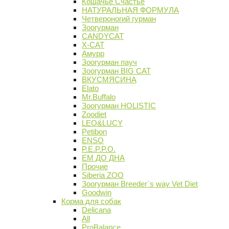
Кошачье Счастье
НАТУРАЛЬНАЯ ФОРМУЛА
Четвероногий гурман
Зоогурман
CANDYCAT
X-CAT
Амурр
Зоогурман пауч
Зоогурман BIG CAT
ВКУСМЯСИНА
Elato
Mr.Buffalo
Зоогурман HOLISTIC
Zoodiet
LEO&LUCY
Petibon
ENSO
P.E.P.P.O.
ЕМ ДО ДНА
Прочие
Siberia ZOO
Зоогурман Breeder`s way Vet Diet
Goodwin
Корма для собак
Delicana
All
ProBalance