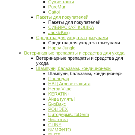
Сухие тапки
PureMur
Cattoi
Пакеты для покупателей
Пакеты для покупателей
СИБИРСКАЯ КОШКА
Jack&King
Средства для ухода за грызунами
Средства для ухода за грызунами
Happy Jungle
Ветеринарные препараты и средства для ухода
Ветеринарные препараты и средства для
ухода
Шампуни, бальзамы, кондиционеры
Шампуни, бальзамы, кондиционеры
Пчелодар
НВЦ Агроветзащита
Herba Vitae
KERATIN+
Айда гулять!
БиоВакс
POLIDEX
Цитодерм/CitoDerm
Чистотел
CLINY
БИМФИТО
ELITE