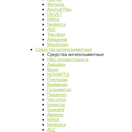
Фитодок
Anymal Play
OKVET
KRKA
Neoterica
AVZ
Тиксфли
Апиценна
MaxiDrops
Средства антигельминтные
Средства антигельминтные
НВЦ Агроветзащита
Дирофен
Bayer
NOVARTIS
Пчелодар
Вермидин
Гельминтал
Празител
Чистотел
Inspector
Supramil
Диронет
KRKA
Neoterica
AVZ