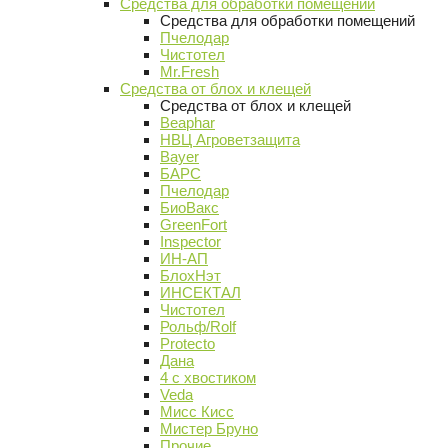
Средства для обработки помещений
Средства для обработки помещений
Пчелодар
Чистотел
Mr.Fresh
Средства от блох и клещей
Средства от блох и клещей
Beaphar
НВЦ Агроветзащита
Bayer
БАРС
Пчелодар
БиоВакс
GreenFort
Inspector
ИН-АП
БлохНэт
ИНСЕКТАЛ
Чистотел
Рольф/Rolf
Protecto
Дана
4 с хвостиком
Veda
Мисс Кисс
Мистер Бруно
Прочие