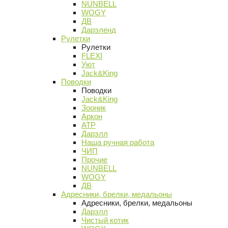
NUNBELL
WOGY
ДВ
Дарэленд
Рулетки
Рулетки
FLEXI
Уют
Jack&King
Поводки
Поводки
Jack&King
Зооник
Аркон
АТР
Дарэлл
Наша ручная работа
ЧИП
Прочие
NUNBELL
WOGY
ДВ
Адресники, брелки, медальоны
Адресники, брелки, медальоны
Дарэлл
Чистый котик