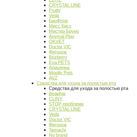
CRYSTAL LINE
Frutty
Veda
БиоФлор
Мисс Кисс
Мистер Бруно
Anymal Play
OKVET
Doctor VIC
Фитодок
Brizberry
Eva PETS
Апиценна
Woolly Pets
AVZ
Средства для ухода за полостью рта
Средства для ухода за полостью рта
Beaphar
CLINY
STOP-проблема
CRYSTAL LINE
Veda
Doctor VIC
Фитодок
Tamachi
No brand