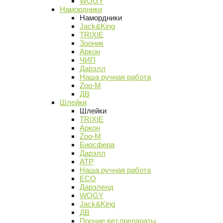
WOGY
Намордники
Намордники
Jack&King
TRIXIE
Зооник
Аркон
ЧИП
Дарэлл
Наша ручная работа
Zoo-M
ДВ
Шлейки
Шлейки
TRIXIE
Аркон
Zoo-M
Биосфера
Дарэлл
АТР
Наша ручная работа
ECO
Дарэленд
WOGY
Jack&King
ДВ
Прочие вет.препараты