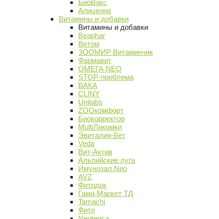
БиоВакс
Апиценна
Витамины и добавки
Витамины и добавки
Beaphar
Ветом
ЗООМИР Витаминчик
Фармавит
ОМЕГА NEO
STOP-проблема
ВАКА
CLINY
Unitabs
ZOOкомфорт
Биокорректор
MultiЛакомки
Эвиталия-Вет
Veda
Вит-Актив
Альпийские луга
Имунозал Neo
AVZ
Фитодок
Гама-Маркет ТД
Tamachi
Фито
Neoterica