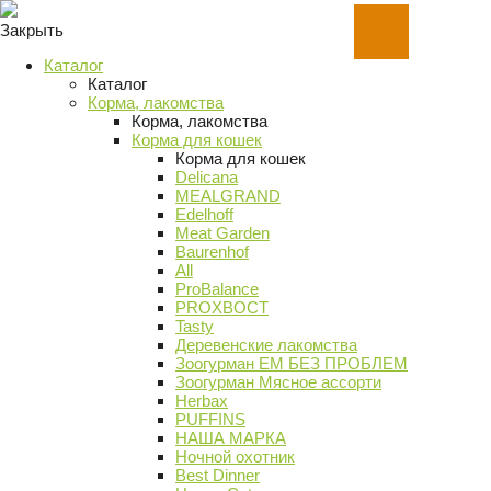
Закрыть
Каталог
Каталог
Корма, лакомства
Корма, лакомства
Корма для кошек
Корма для кошек
Delicana
MEALGRAND
Edelhoff
Meat Garden
Baurenhof
All
ProBalance
PROХВОСТ
Tasty
Деревенские лакомства
Зоогурман ЕМ БЕЗ ПРОБЛЕМ
Зоогурман Мясное ассорти
Herbax
PUFFINS
НАША МАРКА
Ночной охотник
Best Dinner