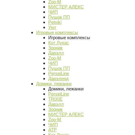
Zoo-M
МИСТЕР АЛЕКС
ЧИП
Пушок ПП
Petsiki
Уют
Игровые комплексы
Игровые комплексы
Кот Лукас
Зооник
Дарэлл
Zoo-M
ЧИП
Пушок ПП
PerseiLine
Дарэленд
Домики, лежанки
Домики, лежанки
PerseiLine
TRIXIE
Дарэлл
Зооник
МИСТЕР АЛЕКС
Zoo-M
ЧИП
АТР
Кот Лукас