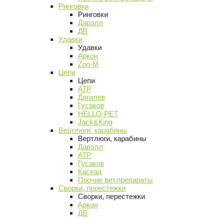
Ринговки
Ринговки
Дарэлл
ДВ
Удавки
Удавки
Аркон
Zoo-M
Цепи
Цепи
АТР
Дягилев
Гусаков
HELLO-PET
Jack&King
Вертлюги, карабины
Вертлюги, карабины
Дарэлл
АТР
Гусаков
Каскад
Прочие вет.препараты
Сворки, перестежки
Сворки, перестежки
Аркон
ДВ