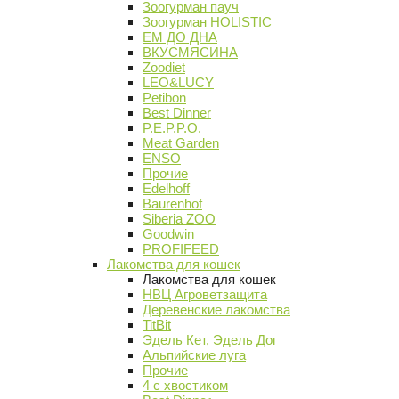
Зоогурман пауч
Зоогурман HOLISTIC
ЕМ ДО ДНА
ВКУСМЯСИНА
Zoodiet
LEO&LUCY
Petibon
Best Dinner
P.E.P.P.O.
Meat Garden
ENSO
Прочие
Edelhoff
Baurenhof
Siberia ZOO
Goodwin
PROFIFEED
Лакомства для кошек
Лакомства для кошек
НВЦ Агроветзащита
Деревенские лакомства
TitBit
Эдель Кет, Эдель Дог
Альпийские луга
Прочие
4 с хвостиком