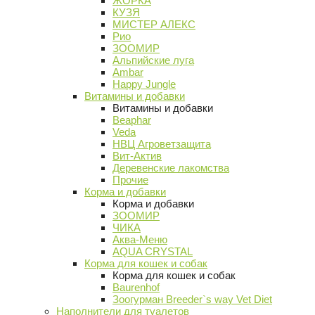
ЖОРКА
КУЗЯ
МИСТЕР АЛЕКС
Рио
ЗООМИР
Альпийские луга
Ambar
Happy Jungle
Витамины и добавки
Витамины и добавки
Beaphar
Veda
НВЦ Агроветзащита
Вит-Актив
Деревенские лакомства
Прочие
Корма и добавки
Корма и добавки
ЗООМИР
ЧИКА
Аква-Меню
AQUA CRYSTAL
Корма для кошек и собак
Корма для кошек и собак
Baurenhof
Зоогурман Breeder`s way Vet Diet
Наполнители для туалетов