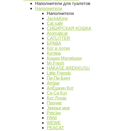
Наполнители для туалетов
Наполнители
Наполнители
Jack&King
Cat safe
СИБИРСКАЯ КОШКА
Aromaticat
CATLITTER
БРАВА
Кот в лотке
Котяра
Кошки Матрёшки
Mr.Fresh
HAKASE AREKKUSU
Little Friends
Пи-Пи-Бент
Ambar
АлЁшкин Кот
Си Си Кэт
Кот Лукас
Прочие
Зверье мое
Petclay
PANI
WEWE
PEACAT