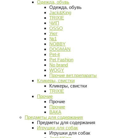
Одежда, обувь
Одежда, обувь
Jack&King
TRIXIE
ЧИП
OSSO
Уют
№1
NOBBY
DOGMAN
Pet-it
Pet Fashion
No brand
WOGY
Прочие вет.препараты
Кликеры, свистки
Кликеры, свистки
TRIXIE
Прочие
Прочие
Прочие
ВАКА
Предметы для содержания
Предметы для содержания
Игрушки для собак
Игрушки для собак