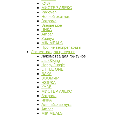
КУЗЯ
МИСТЕР АЛЕКС
Padovan
Ночной охотник
Закрома
Зверье мое
ЧИКА
Ambar
Zoonya
MIKIMEALS
Прочие вет.препараты
Лакомства для грызунов
Лакомства для грызунов
Jack&King
Happy Jungle
LITTLE ONE
ВАКА
ЗООМИР
ЖОРКА
КУЗЯ
МИСТЕР АЛЕКС
Закрома
ЧИКА
Альпийские луга
Ambar
MIKIMEALS