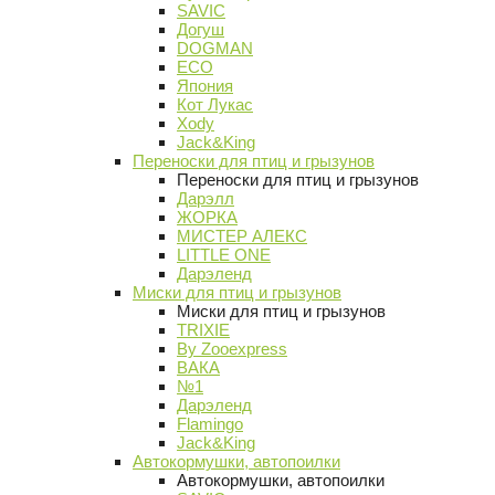
SAVIC
Догуш
DOGMAN
ECO
Япония
Кот Лукас
Xody
Jack&King
Переноски для птиц и грызунов
Переноски для птиц и грызунов
Дарэлл
ЖОРКА
МИСТЕР АЛЕКС
LITTLE ONE
Дарэленд
Миски для птиц и грызунов
Миски для птиц и грызунов
TRIXIE
By Zooexpress
ВАКА
№1
Дарэленд
Flamingo
Jack&King
Автокормушки, автопоилки
Автокормушки, автопоилки