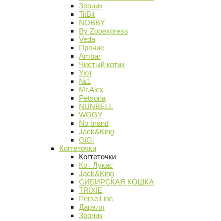
Зооник
TitBit
NOBBY
By Zooexpress
Veda
Прочие
Ambar
Чистый котик
Уют
№1
Mr.Alex
Petsona
NUNBELL
WOGY
No brand
Jack&King
GiGi
Когтеточки
Когтеточки
Кот Лукас
Jack&King
СИБИРСКАЯ КОШКА
TRIXIE
PerseiLine
Дарэлл
Зооник