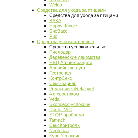
Welco
Средства для ухода за птицами
Средства для ухода за птицами
ВАКА
Happy Jungle
БиоВакс
Рио
Средства успокоительные
Средства успокоительные
Пчелодар
Деревенские лакомства
НВЦ Агроветзащита
Альпийские луга
Гестренол
КонтрСекс
Секс-барьер
Релаксивет/Relaxivet
4 с хвостиком
Veda
Экспресс успокоин
Doctor VIC
STOP-проблема
Tamachi
СексКонтроль
Neoterica
Курс Успокоин