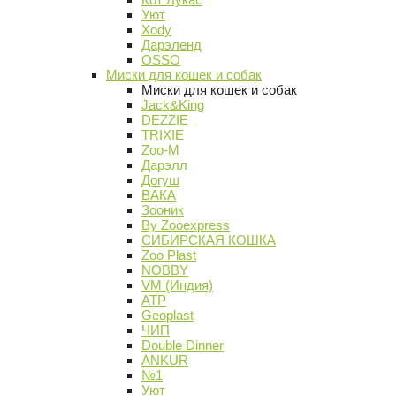
Уют
Xody
Дарэленд
OSSO
Миски для кошек и собак
Миски для кошек и собак
Jack&King
DEZZIE
TRIXIE
Zoo-M
Дарэлл
Догуш
ВАКА
Зооник
By Zooexpress
СИБИРСКАЯ КОШКА
Zoo Plast
NOBBY
VM (Индия)
АТР
Geoplast
ЧИП
Double Dinner
ANKUR
№1
Уют