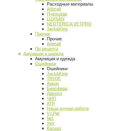
Расходные материалы
Animall
Пчелодар
LUXSAN
NEOTERICA VETPRO
Jack&King
Прочие
Прочие
Animall
По рецепту
Амуниция и одежда
Амуниция и одежда
Ошейники
Ошейники
Jack&King
TRIXIE
Аркон
Биосфера
Дарэлл
ЧИП
АТР
Наша ручная работа
V.I.Pet
№1
Уют
Каскад