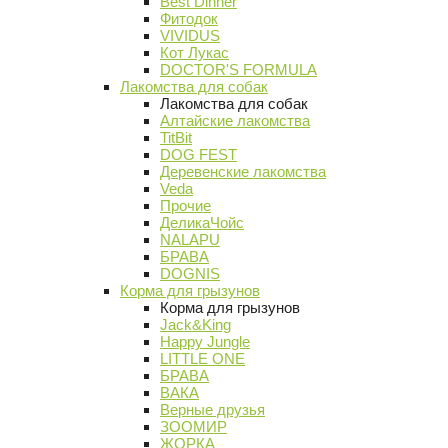
Best Dinner
Фитодок
VIVIDUS
Кот Лукас
DOCTOR'S FORMULA
Лакомства для собак
Лакомства для собак
Алтайские лакомства
TitBit
DOG FEST
Деревенские лакомства
Veda
Прочие
ДеликаЧойс
NALAPU
БРАВА
DOGNIS
Корма для грызунов
Корма для грызунов
Jack&King
Happy Jungle
LITTLE ONE
БРАВА
ВАКА
Верные друзья
ЗООМИР
ЖОРКА