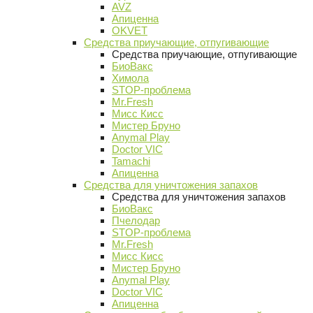
AVZ
Апиценна
OKVET
Средства приучающие, отпугивающие
Средства приучающие, отпугивающие
БиоВакс
Химола
STOP-проблема
Mr.Fresh
Мисс Кисс
Мистер Бруно
Anymal Play
Doctor VIC
Tamachi
Апиценна
Средства для уничтожения запахов
Средства для уничтожения запахов
БиоВакс
Пчелодар
STOP-проблема
Mr.Fresh
Мисс Кисс
Мистер Бруно
Anymal Play
Doctor VIC
Апиценна