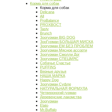
Корма для собак
Корма для собак
Delicana
All
ProBalance
PROХВОСТ
Tasty
Brunch
Зоогурман BIG DOG
ЗооГурман БОЛЬШАЯ МИСКА
Зоогурман ЕМ БЕЗ ПРОБЛЕМ
Зоогурман Мясное ассорти
Зоогурман Смолли Дог
Зоогурман СПЕЦМЯС
Собачье Счастье
PUFFINS
Верные друзья
НАША МАРКА
Happy Dog
Зоогурман Суфле
НАТУРАЛЬНАЯ ФОРМУЛА
Четвероногий гурман
Деревенские лакомства
Зоогурман
Elato
Mr.Buffalo