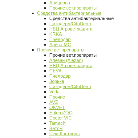
Апиценна
Прочие вет.препараты
Средства антибактериальные
Средства антибактериальные
Цитодерм/CitoDerm
НВЦ Агроветзащита
KRKA
Пчелодар
Лайна-МС
Прочие вет.препараты
Прочие вет.препараты
Алезан (Alezan)
НВЦ Агроветзащита
CEVA
Пчелодар
Зорька
Цитодерм/CitoDerm
Veda
Прочие
AVZ
OKVET
EnteroZOO
Doctor VIC
Tamachi
Ветом
СексКонтроль