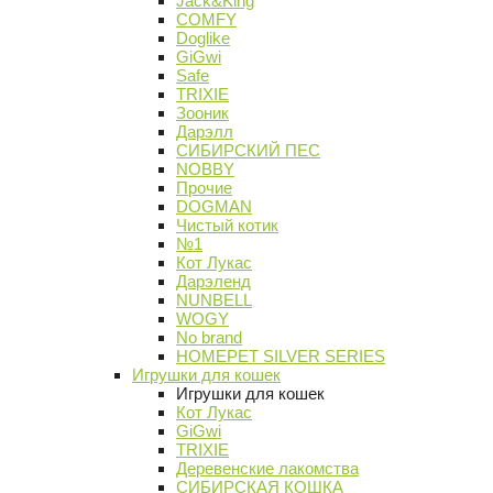
Jack&King
COMFY
Doglike
GiGwi
Safe
TRIXIE
Зооник
Дарэлл
СИБИРСКИЙ ПЕС
NOBBY
Прочие
DOGMAN
Чистый котик
№1
Кот Лукас
Дарэленд
NUNBELL
WOGY
No brand
HOMEPET SILVER SERIES
Игрушки для кошек
Игрушки для кошек
Кот Лукас
GiGwi
TRIXIE
Деревенские лакомства
СИБИРСКАЯ КОШКА