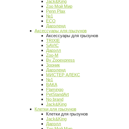
Jack&King
Zoo Мой Мир
Penn Plax
№1
ECO
Дарэленд
Аксессуары для грызунов
Аксессуары для грызунов
TRIXIE
SAVIC
Дарэлл
Zoo-M
By Zooexpress
Зооник
Дарэленд
МИСТЕР АЛЕКС
№1
ВАКА
Flamingo
PetStandArt
No brand
Jack&King
Клетки для грызунов
Клетки для грызунов
Jack&King
Дарэлл
Zoo Мой Мир