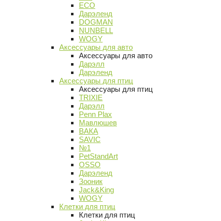
ECO
Дарэленд
DOGMAN
NUNBELL
WOGY
Аксессуары для авто
Аксессуары для авто
Дарэлл
Дарэленд
Аксессуары для птиц
Аксессуары для птиц
TRIXIE
Дарэлл
Penn Plax
Мавлюшев
ВАКА
SAVIC
№1
PetStandArt
OSSO
Дарэленд
Зооник
Jack&King
WOGY
Клетки для птиц
Клетки для птиц