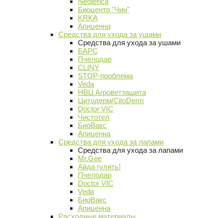
Neoterica
Биоцентр "Чин"
KRKA
Апиценна
Средства для ухода за ушами
Средства для ухода за ушами
БАРС
Пчелодар
CLINY
STOP-проблема
Veda
НВЦ Агроветзащита
Цитодерм/CitoDerm
Doctor VIC
Чистотел
БиоВакс
Апиценна
Средства для ухода за лапами
Средства для ухода за лапами
Mr.Gee
Айда гулять!
Пчелодар
Doctor VIC
Veda
БиоВакс
Апиценна
Расходные материалы