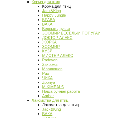
Корма для птиц
Корма для птиц
Jack&King
Happy Jungle
БРАВА
ВАКА
Верные друзья
ЗООМИР ВЕСЕЛЫЙ ПОПУГАЙ
ДОКТОР АЛЕКС
ЖОРКА
ЗООМИР
КУЗЯ
МИСТЕР АЛЕКС
Padovan
Закрома
Мавлюшев
Рио
ЧИКА
Zoonya
MIKIMEALS
Наша ручная работа
Ambar
Лакомства для птиц
Лакомства для птиц
Jack&King
ВАКА