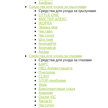
БиоВакс
Средства для ухода за грызунами
Средства для ухода за грызунами
LITTLE ONE
МИСТЕР АЛЕКС
ЖОРКА
Зверье мое
Чистайл
Чистотел
Шустрик
AromatiPet
Aromaticat
Ambar
Средства для ухода за глазами
Средства для ухода за глазами
БАРС
НВЦ Агроветзащита
Пчелодар
CLINY
STOP-проблема
Veda
Бриллиантовые глаза
Анандин
Doctor VIC
Tamachi
Чистотел