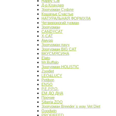
Happy Cat
Д-р Клаудер
Зоогурман Суфле
Кошачье Счастье
НАТУРАЛЬНАЯ ФОРМУЛА
Четвероногий гурман
Зоогурман
CANDYCAT
X-CAT
Амурр
Зоогурман пауч
Зоогурман BIG CAT
ВКУСМЯСИНА
Elato
Mr.Buffalo
Зоогурман HOLISTIC
Zoodiet
LEO&LUCY
Petibon
ENSO
P.E.P.P.O.
ЕМ ДО ДНА
Прочие
Siberia ZOO
Зоогурман Breeder`s way Vet Diet
Goodwin
PROFIFEED