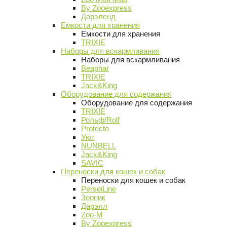
By Zooexpress
Дарэленд
Емкости для хранения
Емкости для хранения
TRIXIE
Наборы для вскармливания
Наборы для вскармливания
Beaphar
TRIXIE
Jack&King
Оборудование для содержания
Оборудование для содержания
TRIXIE
Рольф/Rolf
Protecto
Уют
NUNBELL
Jack&King
SAVIC
Переноски для кошек и собак
Переноски для кошек и собак
PerseiLine
Зооник
Дарэлл
Zoo-M
By Zooexpress