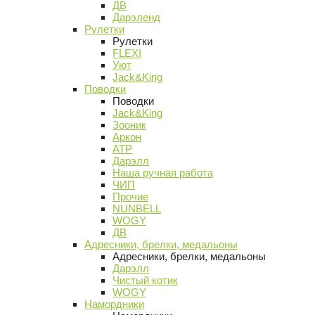
ДВ
Дарэленд
Рулетки
Рулетки
FLEXI
Уют
Jack&King
Поводки
Поводки
Jack&King
Зооник
Аркон
АТР
Дарэлл
Наша ручная работа
ЧИП
Прочие
NUNBELL
WOGY
ДВ
Адресники, брелки, медальоны
Адресники, брелки, медальоны
Дарэлл
Чистый котик
WOGY
Намордники