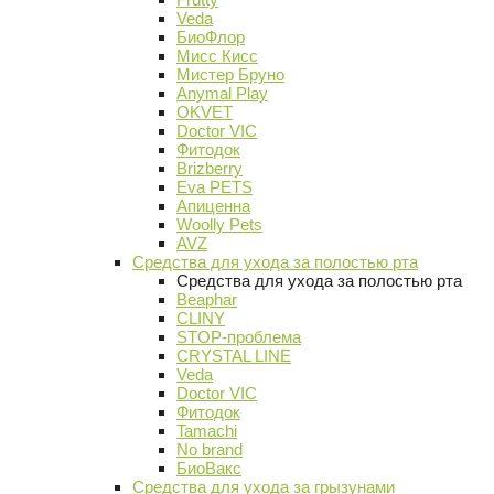
Veda
БиоФлор
Мисс Кисс
Мистер Бруно
Anymal Play
OKVET
Doctor VIC
Фитодок
Brizberry
Eva PETS
Апиценна
Woolly Pets
AVZ
Средства для ухода за полостью рта
Средства для ухода за полостью рта
Beaphar
CLINY
STOP-проблема
CRYSTAL LINE
Veda
Doctor VIC
Фитодок
Tamachi
No brand
БиоВакс
Средства для ухода за грызунами