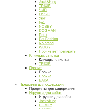
Jack&King
TRIXIE
ЧИП
OSSO
Уют
№1
NOBBY
DOGMAN
Pet-it
Pet Fashion
No brand
WOGY
Прочие вет.препараты
Кликеры, свистки
Кликеры, свистки
TRIXIE
Прочие
Прочие
Прочие
ВАКА
Предметы для содержания
Предметы для содержания
Игрушки для собак
Игрушки для собак
Jack&King
COMFY