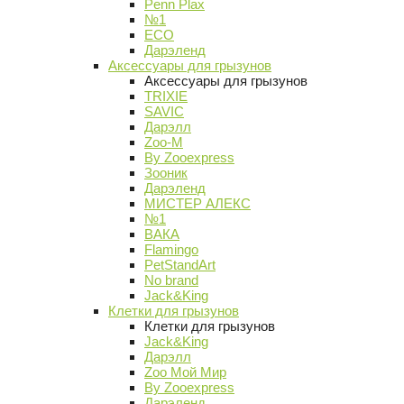
Penn Plax
№1
ECO
Дарэленд
Аксессуары для грызунов
Аксессуары для грызунов
TRIXIE
SAVIC
Дарэлл
Zoo-M
By Zooexpress
Зооник
Дарэленд
МИСТЕР АЛЕКС
№1
ВАКА
Flamingo
PetStandArt
No brand
Jack&King
Клетки для грызунов
Клетки для грызунов
Jack&King
Дарэлл
Zoo Мой Мир
By Zooexpress
Дарэленд