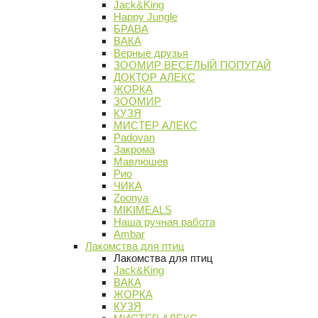
Jack&King
Happy Jungle
БРАВА
ВАКА
Верные друзья
ЗООМИР ВЕСЕЛЫЙ ПОПУГАЙ
ДОКТОР АЛЕКС
ЖОРКА
ЗООМИР
КУЗЯ
МИСТЕР АЛЕКС
Padovan
Закрома
Мавлюшев
Рио
ЧИКА
Zoonya
MIKIMEALS
Наша ручная работа
Ambar
Лакомства для птиц
Лакомства для птиц
Jack&King
ВАКА
ЖОРКА
КУЗЯ