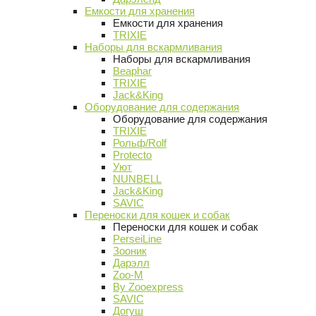
Емкости для хранения
Емкости для хранения
TRIXIE
Наборы для вскармливания
Наборы для вскармливания
Beaphar
TRIXIE
Jack&King
Оборудование для содержания
Оборудование для содержания
TRIXIE
Рольф/Rolf
Protecto
Уют
NUNBELL
Jack&King
SAVIC
Переноски для кошек и собак
Переноски для кошек и собак
PerseiLine
Зооник
Дарэлл
Zoo-M
By Zooexpress
SAVIC
Догуш