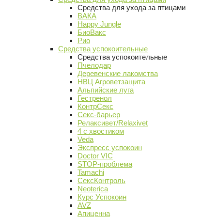
Средства для ухода за птицами
ВАКА
Happy Jungle
БиоВакс
Рио
Средства успокоительные
Средства успокоительные
Пчелодар
Деревенские лакомства
НВЦ Агроветзащита
Альпийские луга
Гестренол
КонтрСекс
Секс-барьер
Релаксивет/Relaxivet
4 с хвостиком
Veda
Экспресс успокоин
Doctor VIC
STOP-проблема
Tamachi
СексКонтроль
Neoterica
Курс Успокоин
AVZ
Апиценна