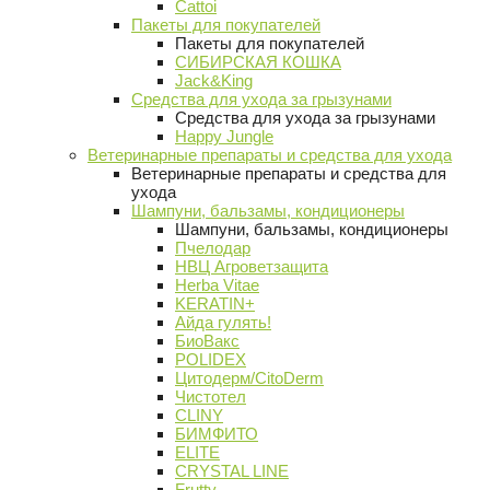
Cattoi
Пакеты для покупателей
Пакеты для покупателей
СИБИРСКАЯ КОШКА
Jack&King
Средства для ухода за грызунами
Средства для ухода за грызунами
Happy Jungle
Ветеринарные препараты и средства для ухода
Ветеринарные препараты и средства для
ухода
Шампуни, бальзамы, кондиционеры
Шампуни, бальзамы, кондиционеры
Пчелодар
НВЦ Агроветзащита
Herba Vitae
KERATIN+
Айда гулять!
БиоВакс
POLIDEX
Цитодерм/CitoDerm
Чистотел
CLINY
БИМФИТО
ELITE
CRYSTAL LINE
Frutty