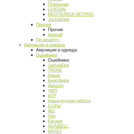
Пчелодар
LUXSAN
NEOTERICA VETPRO
Jack&King
Прочие
Прочие
Animall
По рецепту
Амуниция и одежда
Амуниция и одежда
Ошейники
Ошейники
Jack&King
TRIXIE
Аркон
Биосфера
Дарэлл
ЧИП
АТР
Наша ручная работа
V.I.Pet
№1
Уют
Каскад
NUNBELL
WOGY