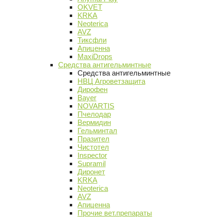
OKVET
KRKA
Neoterica
AVZ
Тиксфли
Апиценна
MaxiDrops
Средства антигельминтные
Средства антигельминтные
НВЦ Агроветзащита
Дирофен
Bayer
NOVARTIS
Пчелодар
Вермидин
Гельминтал
Празител
Чистотел
Inspector
Supramil
Диронет
KRKA
Neoterica
AVZ
Апиценна
Прочие вет.препараты