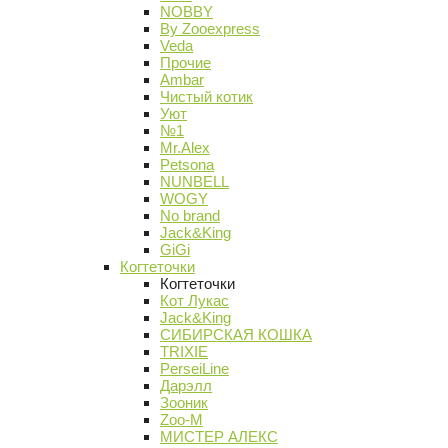
NOBBY
By Zooexpress
Veda
Прочие
Ambar
Чистый котик
Уют
№1
Mr.Alex
Petsona
NUNBELL
WOGY
No brand
Jack&King
GiGi
Когтеточки
Когтеточки
Кот Лукас
Jack&King
СИБИРСКАЯ КОШКА
TRIXIE
PerseiLine
Дарэлл
Зооник
Zoo-M
МИСТЕР АЛЕКС