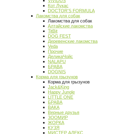
VIVIDUS
Кот Лукас
DOCTOR'S FORMULA
Лакомства для собак
Лакомства для собак
Алтайские лакомства
TitBit
DOG FEST
Деревенские лакомства
Veda
Прочие
ДеликаЧойс
NALAPU
БРАВА
DOGNIS
Корма для грызунов
Корма для грызунов
Jack&King
Happy Jungle
LITTLE ONE
БРАВА
ВАКА
Верные друзья
ЗООМИР
ЖОРКА
КУЗЯ
МИСТЕР АЛЕКС