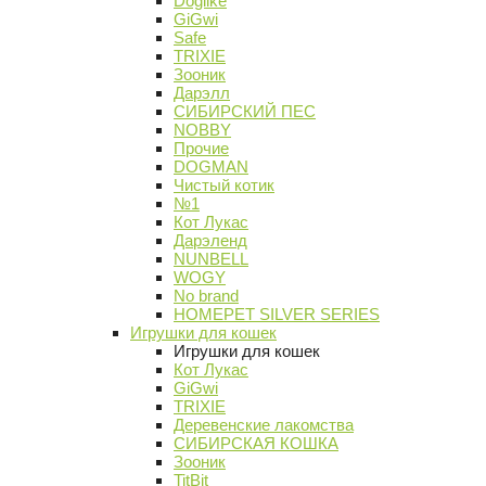
Doglike
GiGwi
Safe
TRIXIE
Зооник
Дарэлл
СИБИРСКИЙ ПЕС
NOBBY
Прочие
DOGMAN
Чистый котик
№1
Кот Лукас
Дарэленд
NUNBELL
WOGY
No brand
HOMEPET SILVER SERIES
Игрушки для кошек
Игрушки для кошек
Кот Лукас
GiGwi
TRIXIE
Деревенские лакомства
СИБИРСКАЯ КОШКА
Зооник
TitBit