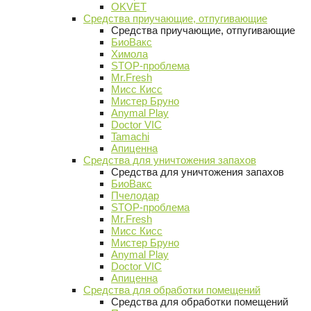
OKVET
Средства приучающие, отпугивающие
Средства приучающие, отпугивающие
БиоВакс
Химола
STOP-проблема
Mr.Fresh
Мисс Кисс
Мистер Бруно
Anymal Play
Doctor VIC
Tamachi
Апиценна
Средства для уничтожения запахов
Средства для уничтожения запахов
БиоВакс
Пчелодар
STOP-проблема
Mr.Fresh
Мисс Кисс
Мистер Бруно
Anymal Play
Doctor VIC
Апиценна
Средства для обработки помещений
Средства для обработки помещений