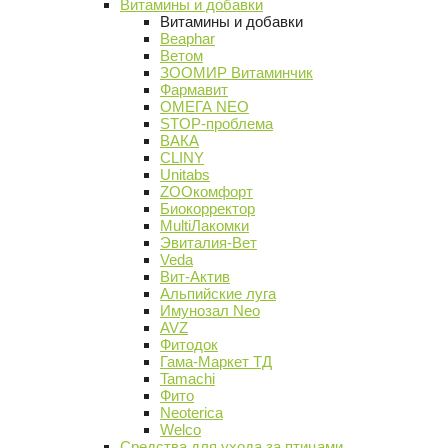
Витамины и добавки
Витамины и добавки
Beaphar
Ветом
ЗООМИР Витаминчик
Фармавит
ОМЕГА NEO
STOP-проблема
ВАКА
CLINY
Unitabs
ZOOкомфорт
Биокорректор
MultiЛакомки
Эвиталия-Вет
Veda
Вит-Актив
Альпийские луга
Имунозал Neo
AVZ
Фитодок
Гама-Маркет ТД
Tamachi
Фито
Neoterica
Welco
Средства для ухода за птицами