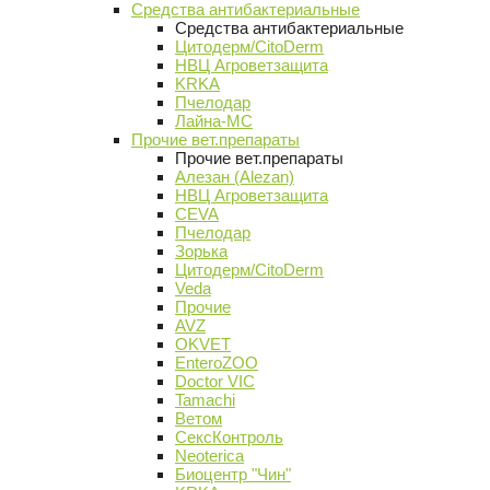
Средства антибактериальные
Средства антибактериальные
Цитодерм/CitoDerm
НВЦ Агроветзащита
KRKA
Пчелодар
Лайна-МС
Прочие вет.препараты
Прочие вет.препараты
Алезан (Alezan)
НВЦ Агроветзащита
CEVA
Пчелодар
Зорька
Цитодерм/CitoDerm
Veda
Прочие
AVZ
OKVET
EnteroZOO
Doctor VIC
Tamachi
Ветом
СексКонтроль
Neoterica
Биоцентр "Чин"