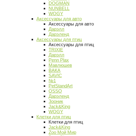
DOGMAN
NUNBELL
WOGY
Аксессуары для авто
Аксессуары для авто
Дарэлл
Дарэленд
Аксессуары для птиц
Аксессуары для птиц
TRIXIE
Дарэлл
Penn Plax
Мавлюшев
ВАКА
SAVIC
№1
PetStandArt
OSSO
Дарэленд
Зооник
Jack&King
WOGY
Клетки для птиц
Клетки для птиц
Jack&King
Zoo Мой Мир