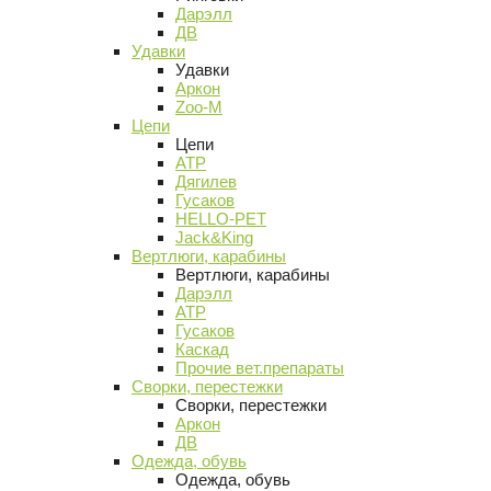
Дарэлл
ДВ
Удавки
Удавки
Аркон
Zoo-M
Цепи
Цепи
АТР
Дягилев
Гусаков
HELLO-PET
Jack&King
Вертлюги, карабины
Вертлюги, карабины
Дарэлл
АТР
Гусаков
Каскад
Прочие вет.препараты
Сворки, перестежки
Сворки, перестежки
Аркон
ДВ
Одежда, обувь
Одежда, обувь