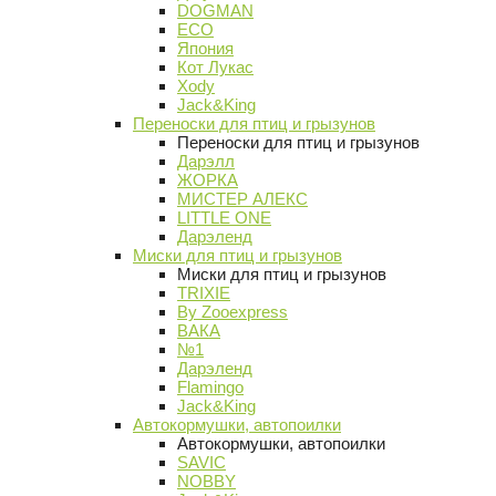
DOGMAN
ECO
Япония
Кот Лукас
Xody
Jack&King
Переноски для птиц и грызунов
Переноски для птиц и грызунов
Дарэлл
ЖОРКА
МИСТЕР АЛЕКС
LITTLE ONE
Дарэленд
Миски для птиц и грызунов
Миски для птиц и грызунов
TRIXIE
By Zooexpress
ВАКА
№1
Дарэленд
Flamingo
Jack&King
Автокормушки, автопоилки
Автокормушки, автопоилки
SAVIC
NOBBY