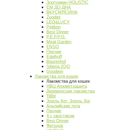
Зоогурман HOLISTIC
ЕМ ДО ДНА
ВКУСМЯСИНА
Zoodiet
LEO&LUCY
Petibon
Best Dinner
P.E.P.P.O.
Meat Garden
ENSO
Прочие
Edelhoff
Baurenhof
Siberia ZOO
Goodwin
Лакомства для кошек
Лакомства для кошек
НВЦ Агроветзащита
Деревенские лакомства
TitBit
Эдель Кет, Эдель Дог
Альпийские луга
Прочие
4 с хвостиком
Best Dinner
Фитодок