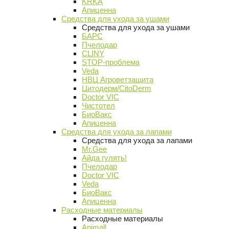
KRKA
Апиценна
Средства для ухода за ушами
Средства для ухода за ушами
БАРС
Пчелодар
CLINY
STOP-проблема
Veda
НВЦ Агроветзащита
Цитодерм/CitoDerm
Doctor VIC
Чистотел
БиоВакс
Апиценна
Средства для ухода за лапами
Средства для ухода за лапами
Mr.Gee
Айда гулять!
Пчелодар
Doctor VIC
Veda
БиоВакс
Апиценна
Расходные материалы
Расходные материалы
Animall