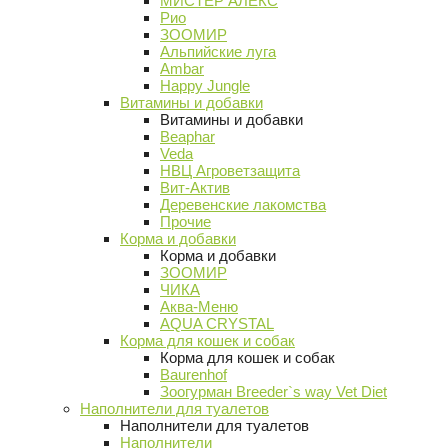
МИСТЕР АЛЕКС
Рио
ЗООМИР
Альпийские луга
Ambar
Happy Jungle
Витамины и добавки
Витамины и добавки
Beaphar
Veda
НВЦ Агроветзащита
Вит-Актив
Деревенские лакомства
Прочие
Корма и добавки
Корма и добавки
ЗООМИР
ЧИКА
Аква-Меню
AQUA CRYSTAL
Корма для кошек и собак
Корма для кошек и собак
Baurenhof
Зоогурман Breeder`s way Vet Diet
Наполнители для туалетов
Наполнители для туалетов
Наполнители