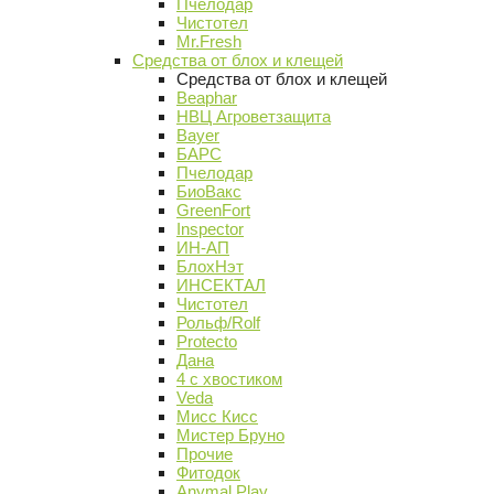
Пчелодар
Чистотел
Mr.Fresh
Средства от блох и клещей
Средства от блох и клещей
Beaphar
НВЦ Агроветзащита
Bayer
БАРС
Пчелодар
БиоВакс
GreenFort
Inspector
ИН-АП
БлохНэт
ИНСЕКТАЛ
Чистотел
Рольф/Rolf
Protecto
Дана
4 с хвостиком
Veda
Мисс Кисс
Мистер Бруно
Прочие
Фитодок
Anymal Play