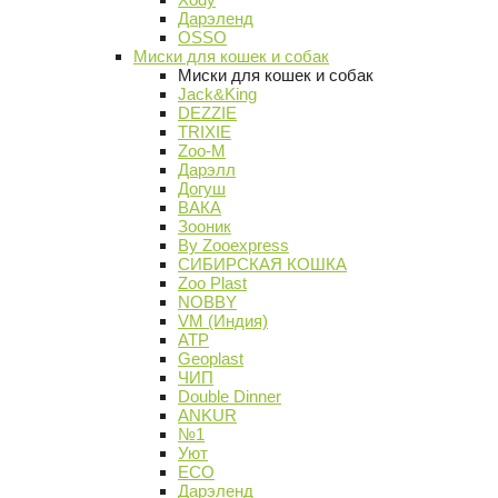
Дарэленд
OSSO
Миски для кошек и собак
Миски для кошек и собак
Jack&King
DEZZIE
TRIXIE
Zoo-M
Дарэлл
Догуш
ВАКА
Зооник
By Zooexpress
СИБИРСКАЯ КОШКА
Zoo Plast
NOBBY
VM (Индия)
АТР
Geoplast
ЧИП
Double Dinner
ANKUR
№1
Уют
ECO
Дарэленд