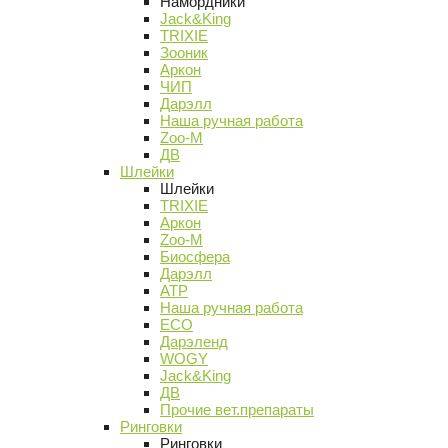
Намордники
Jack&King
TRIXIE
Зооник
Аркон
ЧИП
Дарэлл
Наша ручная работа
Zoo-M
ДВ
Шлейки
Шлейки
TRIXIE
Аркон
Zoo-M
Биосфера
Дарэлл
АТР
Наша ручная работа
ECO
Дарэленд
WOGY
Jack&King
ДВ
Прочие вет.препараты
Ринговки
Ринговки