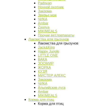
Padovan
Ночной охотник
Закрома
Зверье мое
ЧИКА
Ambar
Zoonya
MIKIMEALS
Прочие вет.препараты
Лакомства для грызунов
Лакомства для грызунов
Jack&King
Happy Jungle
LITTLE ONE
ВАКА
ЗООМИР
ЖОРКА
КУЗЯ
МИСТЕР АЛЕКС
Закрома
ЧИКА
Альпийские луга
Ambar
MIKIMEALS
Корма для птиц
Корма для птиц