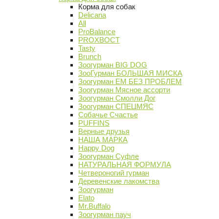
Корма для собак
Delicana
All
ProBalance
PROХВОСТ
Tasty
Brunch
Зоогурман BIG DOG
ЗооГурман БОЛЬШАЯ МИСКА
Зоогурман ЕМ БЕЗ ПРОБЛЕМ
Зоогурман Мясное ассорти
Зоогурман Смолли Дог
Зоогурман СПЕЦМЯС
Собачье Счастье
PUFFINS
Верные друзья
НАША МАРКА
Happy Dog
Зоогурман Суфле
НАТУРАЛЬНАЯ ФОРМУЛА
Четвероногий гурман
Деревенские лакомства
Зоогурман
Elato
Mr.Buffalo
Зоогурман пауч