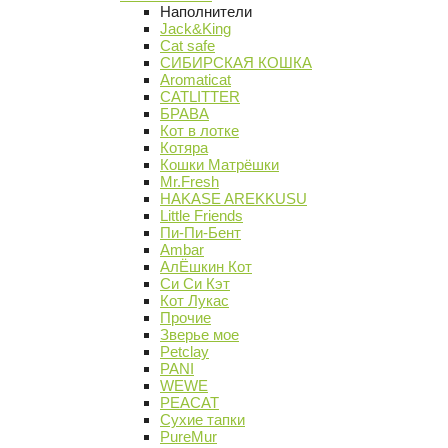
Наполнители
Jack&King
Cat safe
СИБИРСКАЯ КОШКА
Aromaticat
CATLITTER
БРАВА
Кот в лотке
Котяра
Кошки Матрёшки
Mr.Fresh
HAKASE AREKKUSU
Little Friends
Пи-Пи-Бент
Ambar
АлЁшкин Кот
Си Си Кэт
Кот Лукас
Прочие
Зверье мое
Petclay
PANI
WEWE
PEACAT
Сухие тапки
PureMur