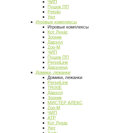
ЧИП
Пушок ПП
Petsiki
Уют
Игровые комплексы
Игровые комплексы
Кот Лукас
Зооник
Дарэлл
Zoo-M
ЧИП
Пушок ПП
PerseiLine
Дарэленд
Домики, лежанки
Домики, лежанки
PerseiLine
TRIXIE
Дарэлл
Зооник
МИСТЕР АЛЕКС
Zoo-M
ЧИП
АТР
Кот Лукас
Уют
Xody