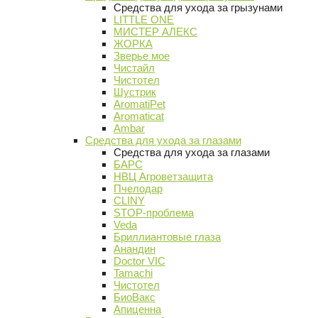
Средства для ухода за грызунами
LITTLE ONE
МИСТЕР АЛЕКС
ЖОРКА
Зверье мое
Чистайл
Чистотел
Шустрик
AromatiPet
Aromaticat
Ambar
Средства для ухода за глазами
Средства для ухода за глазами
БАРС
НВЦ Агроветзащита
Пчелодар
CLINY
STOP-проблема
Veda
Бриллиантовые глаза
Анандин
Doctor VIC
Tamachi
Чистотел
БиоВакс
Апиценна