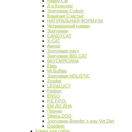
Happy Cat
Д-р Клаудер
Зоогурман Суфле
Кошачье Счастье
НАТУРАЛЬНАЯ ФОРМУЛА
Четвероногий гурман
Зоогурман
CANDYCAT
X-CAT
Амурр
Зоогурман пауч
Зоогурман BIG CAT
ВКУСМЯСИНА
Elato
Mr.Buffalo
Зоогурман HOLISTIC
Zoodiet
LEO&LUCY
Petibon
ENSO
P.E.P.P.O.
ЕМ ДО ДНА
Прочие
Siberia ZOO
Зоогурман Breeder`s way Vet Diet
Goodwin
Корма для собак