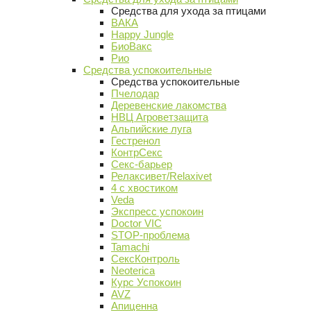
Средства для ухода за птицами
ВАКА
Happy Jungle
БиоВакс
Рио
Средства успокоительные
Средства успокоительные
Пчелодар
Деревенские лакомства
НВЦ Агроветзащита
Альпийские луга
Гестренол
КонтрСекс
Секс-барьер
Релаксивет/Relaxivet
4 с хвостиком
Veda
Экспресс успокоин
Doctor VIC
STOP-проблема
Tamachi
СексКонтроль
Neoterica
Курс Успокоин
AVZ
Апиценна