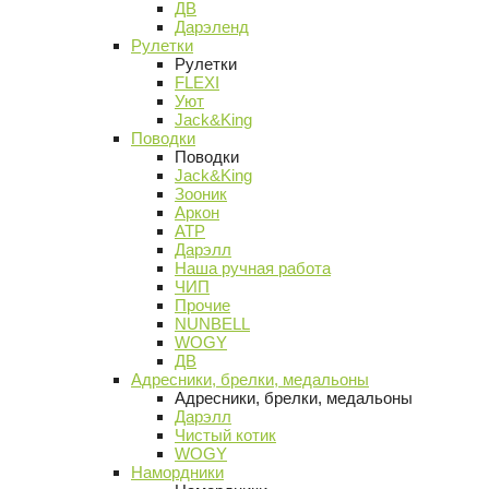
ДВ
Дарэленд
Рулетки
Рулетки
FLEXI
Уют
Jack&King
Поводки
Поводки
Jack&King
Зооник
Аркон
АТР
Дарэлл
Наша ручная работа
ЧИП
Прочие
NUNBELL
WOGY
ДВ
Адресники, брелки, медальоны
Адресники, брелки, медальоны
Дарэлл
Чистый котик
WOGY
Намордники