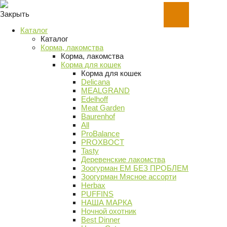
Закрыть
Каталог
Каталог
Корма, лакомства
Корма, лакомства
Корма для кошек
Корма для кошек
Delicana
MEALGRAND
Edelhoff
Meat Garden
Baurenhof
All
ProBalance
PROХВОСТ
Tasty
Деревенские лакомства
Зоогурман ЕМ БЕЗ ПРОБЛЕМ
Зоогурман Мясное ассорти
Herbax
PUFFINS
НАША МАРКА
Ночной охотник
Best Dinner