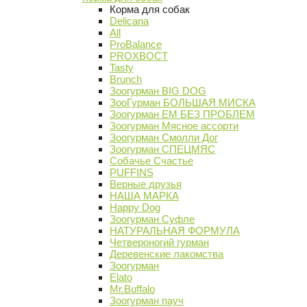
Корма для собак
Delicana
All
ProBalance
PROХВОСТ
Tasty
Brunch
Зоогурман BIG DOG
ЗооГурман БОЛЬШАЯ МИСКА
Зоогурман ЕМ БЕЗ ПРОБЛЕМ
Зоогурман Мясное ассорти
Зоогурман Смолли Дог
Зоогурман СПЕЦМЯС
Собачье Счастье
PUFFINS
Верные друзья
НАША МАРКА
Happy Dog
Зоогурман Суфле
НАТУРАЛЬНАЯ ФОРМУЛА
Четвероногий гурман
Деревенские лакомства
Зоогурман
Elato
Mr.Buffalo
Зоогурман пауч