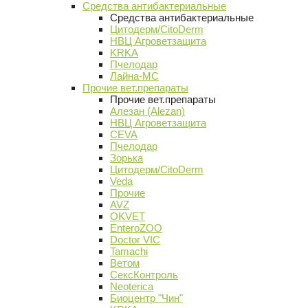
Средства антибактериальные
Средства антибактериальные
Цитодерм/CitoDerm
НВЦ Агроветзащита
KRKA
Пчелодар
Лайна-МС
Прочие вет.препараты
Прочие вет.препараты
Алезан (Alezan)
НВЦ Агроветзащита
CEVA
Пчелодар
Зорька
Цитодерм/CitoDerm
Veda
Прочие
AVZ
OKVET
EnteroZOO
Doctor VIC
Tamachi
Ветом
СексКонтроль
Neoterica
Биоцентр "Чин"