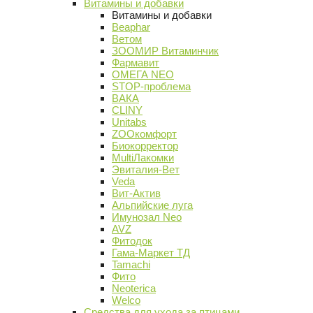
Витамины и добавки
Витамины и добавки
Beaphar
Ветом
ЗООМИР Витаминчик
Фармавит
ОМЕГА NEO
STOP-проблема
ВАКА
CLINY
Unitabs
ZOOкомфорт
Биокорректор
MultiЛакомки
Эвиталия-Вет
Veda
Вит-Актив
Альпийские луга
Имунозал Neo
AVZ
Фитодок
Гама-Маркет ТД
Tamachi
Фито
Neoterica
Welco
Средства для ухода за птицами