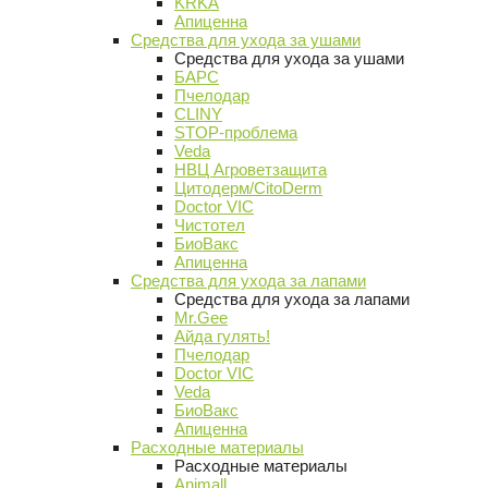
KRKA
Апиценна
Средства для ухода за ушами
Средства для ухода за ушами
БАРС
Пчелодар
CLINY
STOP-проблема
Veda
НВЦ Агроветзащита
Цитодерм/CitoDerm
Doctor VIC
Чистотел
БиоВакс
Апиценна
Средства для ухода за лапами
Средства для ухода за лапами
Mr.Gee
Айда гулять!
Пчелодар
Doctor VIC
Veda
БиоВакс
Апиценна
Расходные материалы
Расходные материалы
Animall