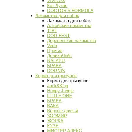
VIVIDUS
Кот Лукас
DOCTOR'S FORMULA
Лакомства для собак
Лакомства для собак
Алтайские лакомства
TitBit
DOG FEST
Деревенские лакомства
Veda
Прочие
ДеликаЧойс
NALAPU
БРАВА
DOGNIS
Корма для грызунов
Корма для грызунов
Jack&King
Happy Jungle
LITTLE ONE
БРАВА
ВАКА
Верные друзья
ЗООМИР
ЖОРКА
КУЗЯ
МИСТЕР АЛЕКС