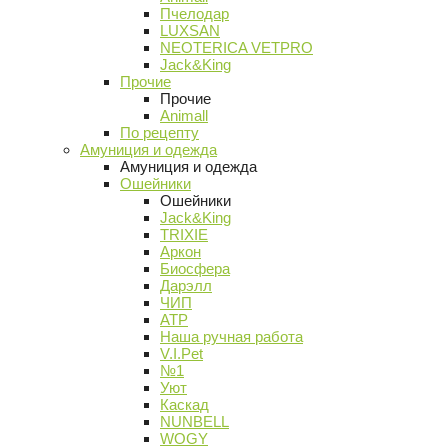
Пчелодар
LUXSAN
NEOTERICA VETPRO
Jack&King
Прочие
Прочие
Animall
По рецепту
Амуниция и одежда
Амуниция и одежда
Ошейники
Ошейники
Jack&King
TRIXIE
Аркон
Биосфера
Дарэлл
ЧИП
АТР
Наша ручная работа
V.I.Pet
№1
Уют
Каскад
NUNBELL
WOGY