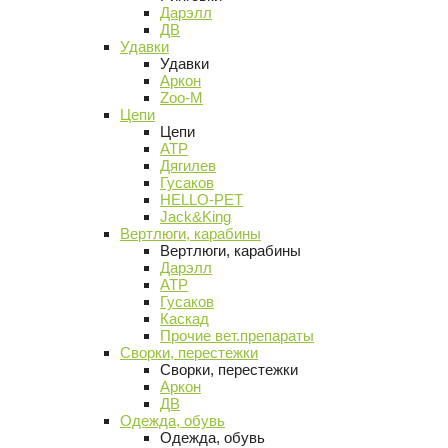
Дарэлл
ДВ
Удавки
Удавки
Аркон
Zoo-M
Цепи
Цепи
АТР
Дягилев
Гусаков
HELLO-PET
Jack&King
Вертлюги, карабины
Вертлюги, карабины
Дарэлл
АТР
Гусаков
Каскад
Прочие вет.препараты
Сворки, перестежки
Сворки, перестежки
Аркон
ДВ
Одежда, обувь
Одежда, обувь