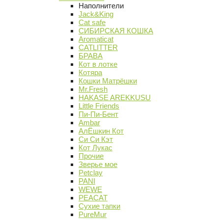
Наполнители
Jack&King
Cat safe
СИБИРСКАЯ КОШКА
Aromaticat
CATLITTER
БРАВА
Кот в лотке
Котяра
Кошки Матрёшки
Mr.Fresh
HAKASE AREKKUSU
Little Friends
Пи-Пи-Бент
Ambar
АлЁшкин Кот
Си Си Кэт
Кот Лукас
Прочие
Зверье мое
Petclay
PANI
WEWE
PEACAT
Сухие тапки
PureMur