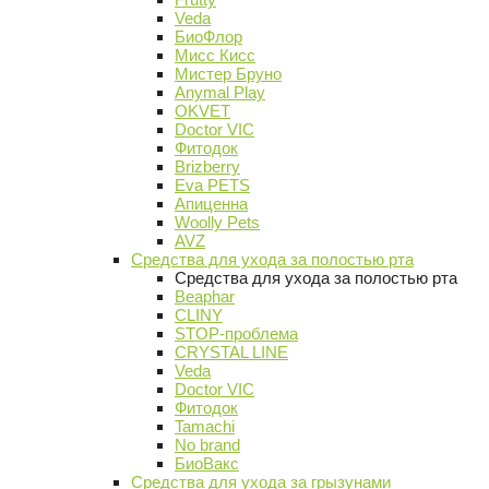
Veda
БиоФлор
Мисс Кисс
Мистер Бруно
Anymal Play
OKVET
Doctor VIC
Фитодок
Brizberry
Eva PETS
Апиценна
Woolly Pets
AVZ
Средства для ухода за полостью рта
Средства для ухода за полостью рта
Beaphar
CLINY
STOP-проблема
CRYSTAL LINE
Veda
Doctor VIC
Фитодок
Tamachi
No brand
БиоВакс
Средства для ухода за грызунами