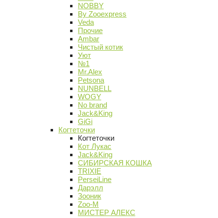
NOBBY
By Zooexpress
Veda
Прочие
Ambar
Чистый котик
Уют
№1
Mr.Alex
Petsona
NUNBELL
WOGY
No brand
Jack&King
GiGi
Когтеточки
Когтеточки
Кот Лукас
Jack&King
СИБИРСКАЯ КОШКА
TRIXIE
PerseiLine
Дарэлл
Зооник
Zoo-M
МИСТЕР АЛЕКС