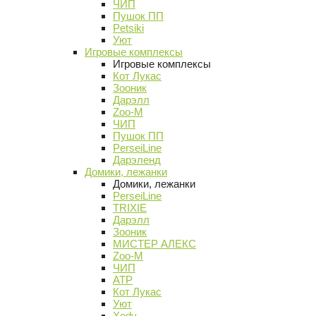
ЧИП
Пушок ПП
Petsiki
Уют
Игровые комплексы
Игровые комплексы
Кот Лукас
Зооник
Дарэлл
Zoo-M
ЧИП
Пушок ПП
PerseiLine
Дарэленд
Домики, лежанки
Домики, лежанки
PerseiLine
TRIXIE
Дарэлл
Зооник
МИСТЕР АЛЕКС
Zoo-M
ЧИП
АТР
Кот Лукас
Уют
Xody