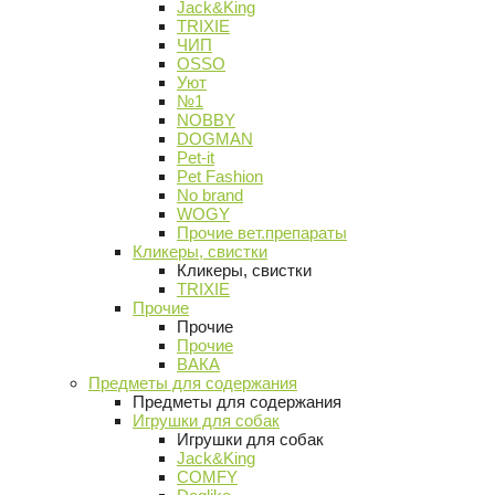
Jack&King
TRIXIE
ЧИП
OSSO
Уют
№1
NOBBY
DOGMAN
Pet-it
Pet Fashion
No brand
WOGY
Прочие вет.препараты
Кликеры, свистки
Кликеры, свистки
TRIXIE
Прочие
Прочие
Прочие
ВАКА
Предметы для содержания
Предметы для содержания
Игрушки для собак
Игрушки для собак
Jack&King
COMFY