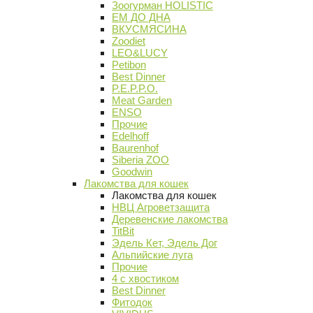
Зоогурман HOLISTIC
ЕМ ДО ДНА
ВКУСМЯСИНА
Zoodiet
LEO&LUCY
Petibon
Best Dinner
P.E.P.P.O.
Meat Garden
ENSO
Прочие
Edelhoff
Baurenhof
Siberia ZOO
Goodwin
Лакомства для кошек
Лакомства для кошек
НВЦ Агроветзащита
Деревенские лакомства
TitBit
Эдель Кет, Эдель Дог
Альпийские луга
Прочие
4 с хвостиком
Best Dinner
Фитодок