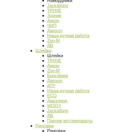
Намордники
Jack&King
TRIXIE
Зооник
Аркон
ЧИП
Дарэлл
Наша ручная работа
Zoo-M
ДВ
Шлейки
Шлейки
TRIXIE
Аркон
Zoo-M
Биосфера
Дарэлл
АТР
Наша ручная работа
ECO
Дарэленд
WOGY
Jack&King
ДВ
Прочие вет.препараты
Ринговки
Ринговки