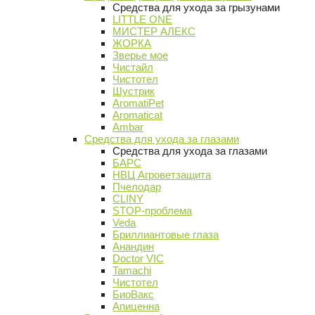
Средства для ухода за грызунами
LITTLE ONE
МИСТЕР АЛЕКС
ЖОРКА
Зверье мое
Чистайл
Чистотел
Шустрик
AromatiPet
Aromaticat
Ambar
Средства для ухода за глазами
Средства для ухода за глазами
БАРС
НВЦ Агроветзащита
Пчелодар
CLINY
STOP-проблема
Veda
Бриллиантовые глаза
Анандин
Doctor VIC
Tamachi
Чистотел
БиоВакс
Апиценна