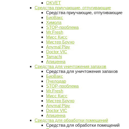
OKVET
Средства приучающие, отпугивающие
Средства приучающие, отпугивающие
БиоВакс
Химола
STOP-проблема
Mr.Fresh
Мисс Кисс
Мистер Бруно
Anymal Play
Doctor VIC
Tamachi
Апиценна
Средства для уничтожения запахов
Средства для уничтожения запахов
БиоВакс
Пчелодар
STOP-проблема
Mr.Fresh
Мисс Кисс
Мистер Бруно
Anymal Play
Doctor VIC
Апиценна
Средства для обработки помещений
Средства для обработки помещений