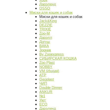
Дарэленд
OSSO
Миски для кошек и собак
Миски для кошек и собак
Jack&King
DEZZIE
TRIXIE
Zoo-M
Дарэлл
Догуш
ВАКА
Зооник
By Zooexpress
СИБИРСКАЯ КОШКА
Zoo Plast
NOBBY
VM (Индия)
АТР
Geoplast
ЧИП
Double Dinner
ANKUR
№1
Уют
ECO
Дарэленд