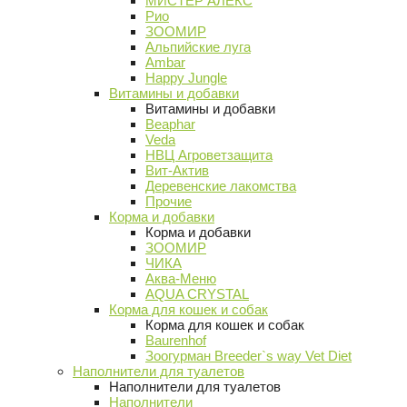
МИСТЕР АЛЕКС
Рио
ЗООМИР
Альпийские луга
Ambar
Happy Jungle
Витамины и добавки
Витамины и добавки
Beaphar
Veda
НВЦ Агроветзащита
Вит-Актив
Деревенские лакомства
Прочие
Корма и добавки
Корма и добавки
ЗООМИР
ЧИКА
Аква-Меню
AQUA CRYSTAL
Корма для кошек и собак
Корма для кошек и собак
Baurenhof
Зоогурман Breeder`s way Vet Diet
Наполнители для туалетов
Наполнители для туалетов
Наполнители