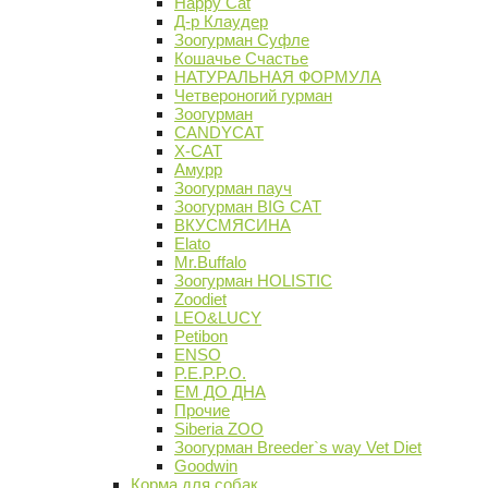
Happy Cat
Д-р Клаудер
Зоогурман Суфле
Кошачье Счастье
НАТУРАЛЬНАЯ ФОРМУЛА
Четвероногий гурман
Зоогурман
CANDYCAT
X-CAT
Амурр
Зоогурман пауч
Зоогурман BIG CAT
ВКУСМЯСИНА
Elato
Mr.Buffalo
Зоогурман HOLISTIC
Zoodiet
LEO&LUCY
Petibon
ENSO
P.E.P.P.O.
ЕМ ДО ДНА
Прочие
Siberia ZOO
Зоогурман Breeder`s way Vet Diet
Goodwin
Корма для собак