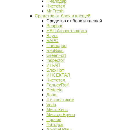
Пчелодар
Чистотел
Mr.Fresh
Средства от блох и клещей
Средства от блох и клещей
Beaphar
НВЦ Агроветзащита
Bayer
БАРС
Пчелодар
БиоВакс
GreenFort
Inspector
ИН-АП
БлохНэт
ИНСЕКТАЛ
Чистотел
Рольф/Rolf
Protecto
Дана
4 с хвостиком
Veda
Мисс Кисс
Мистер Бруно
Прочие
Фитодок
Anymal Play