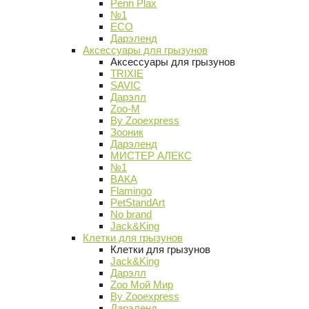
Penn Plax
№1
ECO
Дарэленд
Аксессуары для грызунов
Аксессуары для грызунов
TRIXIE
SAVIC
Дарэлл
Zoo-M
By Zooexpress
Зооник
Дарэленд
МИСТЕР АЛЕКС
№1
ВАКА
Flamingo
PetStandArt
No brand
Jack&King
Клетки для грызунов
Клетки для грызунов
Jack&King
Дарэлл
Zoo Мой Мир
By Zooexpress
Дарэленд