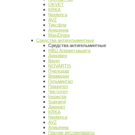
OKVET
KRKA
Neoterica
AVZ
Тиксфли
Апиценна
MaxiDrops
Средства антигельминтные
Средства антигельминтные
НВЦ Агроветзащита
Дирофен
Bayer
NOVARTIS
Пчелодар
Вермидин
Гельминтал
Празител
Чистотел
Inspector
Supramil
Диронет
KRKA
Neoterica
AVZ
Апиценна
Прочие вет.препараты