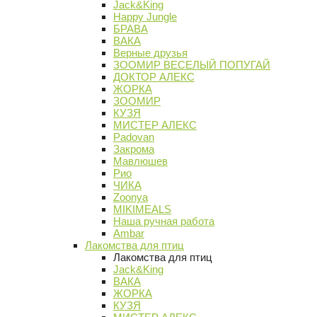
Jack&King
Happy Jungle
БРАВА
ВАКА
Верные друзья
ЗООМИР ВЕСЕЛЫЙ ПОПУГАЙ
ДОКТОР АЛЕКС
ЖОРКА
ЗООМИР
КУЗЯ
МИСТЕР АЛЕКС
Padovan
Закрома
Мавлюшев
Рио
ЧИКА
Zoonya
MIKIMEALS
Наша ручная работа
Ambar
Лакомства для птиц
Лакомства для птиц
Jack&King
ВАКА
ЖОРКА
КУЗЯ