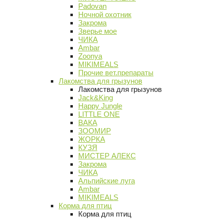
Padovan
Ночной охотник
Закрома
Зверье мое
ЧИКА
Ambar
Zoonya
MIKIMEALS
Прочие вет.препараты
Лакомства для грызунов
Лакомства для грызунов
Jack&King
Happy Jungle
LITTLE ONE
ВАКА
ЗООМИР
ЖОРКА
КУЗЯ
МИСТЕР АЛЕКС
Закрома
ЧИКА
Альпийские луга
Ambar
MIKIMEALS
Корма для птиц
Корма для птиц