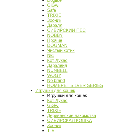
Doglike
GiGwi
Safe
TRIXIE
Зооник
Дарэлл
СИБИРСКИЙ ПЕС
NOBBY
Прочие
DOGMAN
Чистый котик
№1
Кот Лукас
Дарэленд
NUNBELL
WOGY
No brand
HOMEPET SILVER SERIES
Игрушки для кошек
Игрушки для кошек
Кот Лукас
GiGwi
TRIXIE
Деревенские лакомства
СИБИРСКАЯ КОШКА
Зооник
TitBit