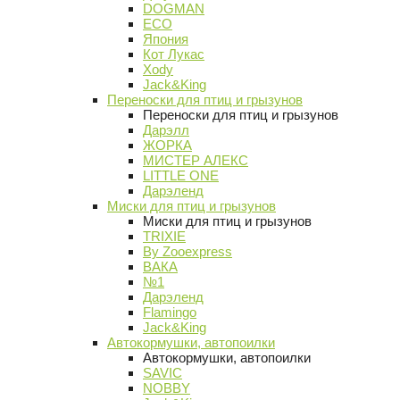
DOGMAN
ECO
Япония
Кот Лукас
Xody
Jack&King
Переноски для птиц и грызунов
Переноски для птиц и грызунов
Дарэлл
ЖОРКА
МИСТЕР АЛЕКС
LITTLE ONE
Дарэленд
Миски для птиц и грызунов
Миски для птиц и грызунов
TRIXIE
By Zooexpress
ВАКА
№1
Дарэленд
Flamingo
Jack&King
Автокормушки, автопоилки
Автокормушки, автопоилки
SAVIC
NOBBY