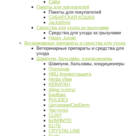
Cattoi
Пакеты для покупателей
Пакеты для покупателей
СИБИРСКАЯ КОШКА
Jack&King
Средства для ухода за грызунами
Средства для ухода за грызунами
Happy Jungle
Ветеринарные препараты и средства для ухода
Ветеринарные препараты и средства для
ухода
Шампуни, бальзамы, кондиционеры
Шампуни, бальзамы, кондиционеры
Пчелодар
НВЦ Агроветзащита
Herba Vitae
KERATIN+
Айда гулять!
БиоВакс
POLIDEX
Цитодерм/CitoDerm
Чистотел
CLINY
БИМФИТО
ELITE
CRYSTAL LINE
Frutty