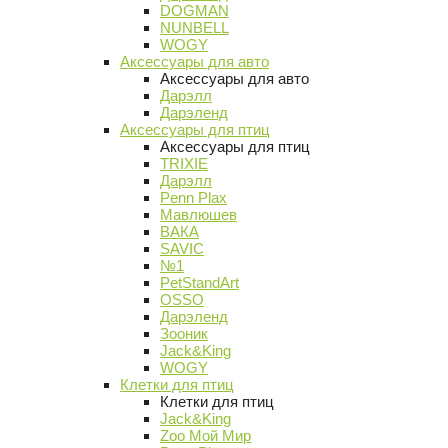
DOGMAN
NUNBELL
WOGY
Аксессуары для авто
Аксессуары для авто
Дарэлл
Дарэленд
Аксессуары для птиц
Аксессуары для птиц
TRIXIE
Дарэлл
Penn Plax
Мавлюшев
ВАКА
SAVIC
№1
PetStandArt
OSSO
Дарэленд
Зооник
Jack&King
WOGY
Клетки для птиц
Клетки для птиц
Jack&King
Zoo Мой Мир