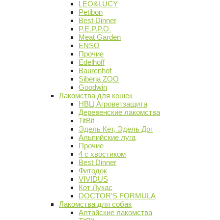
LEO&LUCY
Petibon
Best Dinner
P.E.P.P.O.
Meat Garden
ENSO
Прочие
Edelhoff
Baurenhof
Siberia ZOO
Goodwin
Лакомства для кошек
НВЦ Агроветзащита
Деревенские лакомства
TitBit
Эдель Кет, Эдель Дог
Альпийские луга
Прочие
4 с хвостиком
Best Dinner
Фитодок
VIVIDUS
Кот Лукас
DOCTOR'S FORMULA
Лакомства для собак
Алтайские лакомства