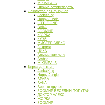
MIKIMEALS
Прочие вет.препараты
Лакомства для грызунов
Jack&King
Happy Jungle
LITTLE ONE
ВАКА
ЗООМИР
ЖОРКА
КУЗЯ
МИСТЕР АЛЕКС
Закрома
ЧИКА
Альпийские луга
Ambar
MIKIMEALS
Корма для птиц
Jack&King
Happy Jungle
БРАВА
ВАКА
Верные друзья
ЗООМИР ВЕСЕЛЫЙ ПОПУГАЙ
ДОКТОР АЛЕКС
ЖОРКА
ЗООМИР