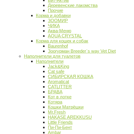
Вит-Актив
Деревенские лакомства
Прочие
Корма и добавки
ЗООМИР
ЧИКА
Аква-Меню
AQUA CRYSTAL
Корма для кошек и собак
Baurenhof
Зоогурман Breeder`s way Vet Diet
Наполнители для туалетов
Наполнители
Jack&King
Cat safe
СИБИРСКАЯ КОШКА
Aromaticat
CATLITTER
БРАВА
Кот в лотке
Котяра
Кошки Матрёшки
Mr.Fresh
HAKASE AREKKUSU
Little Friends
Пи-Пи-Бент
Ambar