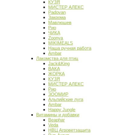
КУЗЯ
МИСТЕР АЛЕКС
Padovan
Закрома
Мавлюшев
Рио
ЧИКА
Zoonya
MIKIMEALS
Наша ручная работа
Ambar
Лакомства для птиц
Jack&King
ВАКА
ЖОРКА
КУЗЯ
МИСТЕР АЛЕКС
Рио
ЗООМИР
Альпийские луга
Ambar
Happy Jungle
Витамины и добавки
Beaphar
Veda
НВЦ Агроветзащита