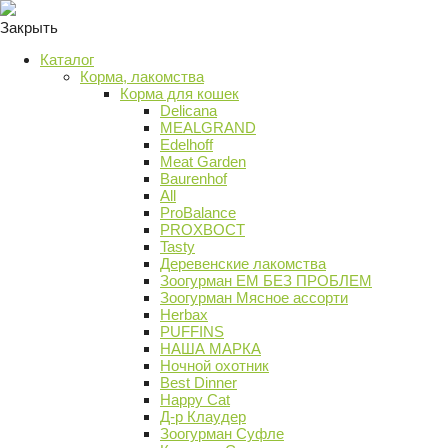
Закрыть
Каталог
Корма, лакомства
Корма для кошек
Delicana
MEALGRAND
Edelhoff
Meat Garden
Baurenhof
All
ProBalance
PROХВОСТ
Tasty
Деревенские лакомства
Зоогурман ЕМ БЕЗ ПРОБЛЕМ
Зоогурман Мясное ассорти
Herbax
PUFFINS
НАША МАРКА
Ночной охотник
Best Dinner
Happy Cat
Д-р Клаудер
Зоогурман Суфле