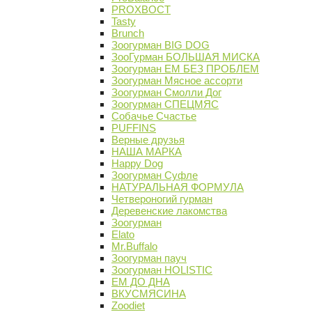
PROХВОСТ
Tasty
Brunch
Зоогурман BIG DOG
ЗооГурман БОЛЬШАЯ МИСКА
Зоогурман ЕМ БЕЗ ПРОБЛЕМ
Зоогурман Мясное ассорти
Зоогурман Смолли Дог
Зоогурман СПЕЦМЯС
Собачье Счастье
PUFFINS
Верные друзья
НАША МАРКА
Happy Dog
Зоогурман Суфле
НАТУРАЛЬНАЯ ФОРМУЛА
Четвероногий гурман
Деревенские лакомства
Зоогурман
Elato
Mr.Buffalo
Зоогурман пауч
Зоогурман HOLISTIC
ЕМ ДО ДНА
ВКУСМЯСИНА
Zoodiet