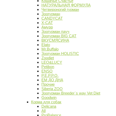
Кошачье Счастье
НАТУРАЛЬНАЯ ФОРМУЛА
Четвероногий гурман
Зоогурман
CANDYCAT
X-CAT
Амурр
Зоогурман пауч
Зоогурман BIG CAT
ВКУСМЯСИНА
Elato
Mr.Buffalo
Зоогурман HOLISTIC
Zoodiet
LEO&LUCY
Petibon
ENSO
P.E.P.P.O.
ЕМ ДО ДНА
Прочие
Siberia ZOO
Зоогурман Breeder`s way Vet Diet
Goodwin
Корма для собак
Delicana
All
ProBalance