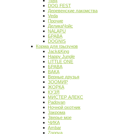
TitBit
DOG FEST
Деревенские лакомства
Veda
Прочие
ДеликаЧойс
NALAPU
БРАВА
DOGNIS
Корма для грызунов
Jack&King
Happy Jungle
LITTLE ONE
БРАВА
ВАКА
Верные друзья
ЗООМИР
ЖОРКА
КУЗЯ
МИСТЕР АЛЕКС
Padovan
Ночной охотник
Закрома
Зверье мое
ЧИКА
Ambar
Zoonya