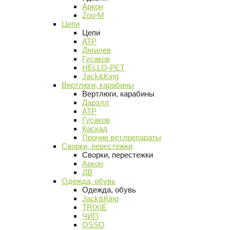
Аркон
Zoo-M
Цепи
Цепи
АТР
Дягилев
Гусаков
HELLO-PET
Jack&King
Вертлюги, карабины
Вертлюги, карабины
Дарэлл
АТР
Гусаков
Каскад
Прочие вет.препараты
Сворки, перестежки
Сворки, перестежки
Аркон
ДВ
Одежда, обувь
Одежда, обувь
Jack&King
TRIXIE
ЧИП
OSSO