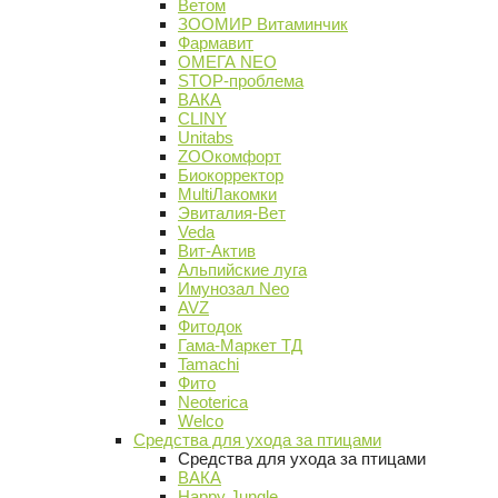
Ветом
ЗООМИР Витаминчик
Фармавит
ОМЕГА NEO
STOP-проблема
ВАКА
CLINY
Unitabs
ZOOкомфорт
Биокорректор
MultiЛакомки
Эвиталия-Вет
Veda
Вит-Актив
Альпийские луга
Имунозал Neo
AVZ
Фитодок
Гама-Маркет ТД
Tamachi
Фито
Neoterica
Welco
Средства для ухода за птицами
Средства для ухода за птицами
ВАКА
Happy Jungle