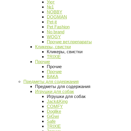
Уют
№1
NOBBY
DOGMAN
Pet-it
Pet Fashion
No brand
WOGY
Прочие вет.препараты
Кликеры, свистки
Кликеры, свистки
TRIXIE
Прочие
Прочие
Прочие
ВАКА
Предметы для содержания
Предметы для содержания
Игрушки для собак
Игрушки для собак
Jack&King
COMFY
Doglike
GiGwi
Safe
TRIXIE