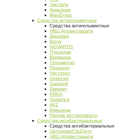
Тиксфли
Апиценна
MaxiDrops
Средства антигельминтные
Средства антигельминтные
НВЦ Агроветзащита
Дирофен
Bayer
NOVARTIS
Пчелодар
Вермидин
Гельминтал
Празител
Чистотел
Inspector
Supramil
Диронет
KRKA
Neoterica
AVZ
Апиценна
Прочие вет.препараты
Средства антибактериальные
Средства антибактериальные
Цитодерм/CitoDerm
НВЦ Агроветзащита