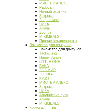
МИСТЕР АЛЕКС
Padovan
Ночной охотник
Закрома
Зверье мое
ЧИКА
Ambar
Zoonya
MIKIMEALS
Прочие вет.препараты
Лакомства для грызунов
Лакомства для грызунов
Jack&King
Happy Jungle
LITTLE ONE
ВАКА
ЗООМИР
ЖОРКА
КУЗЯ
МИСТЕР АЛЕКС
Закрома
ЧИКА
Альпийские луга
Ambar
MIKIMEALS
Корма для птиц