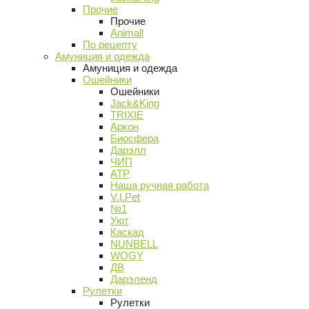
Прочие
Прочие
Animall
По рецепту
Амуниция и одежда
Амуниция и одежда
Ошейники
Ошейники
Jack&King
TRIXIE
Аркон
Биосфера
Дарэлл
ЧИП
АТР
Наша ручная работа
V.I.Pet
№1
Уют
Каскад
NUNBELL
WOGY
ДВ
Дарэленд
Рулетки
Рулетки