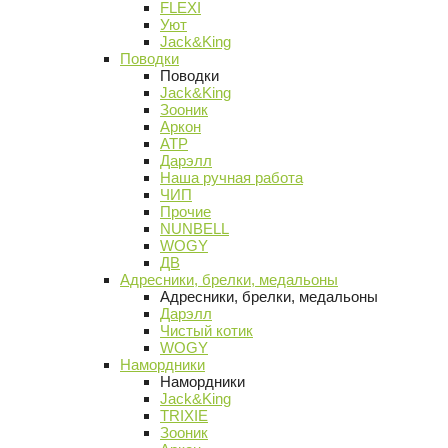
FLEXI
Уют
Jack&King
Поводки
Поводки
Jack&King
Зооник
Аркон
АТР
Дарэлл
Наша ручная работа
ЧИП
Прочие
NUNBELL
WOGY
ДВ
Адресники, брелки, медальоны
Адресники, брелки, медальоны
Дарэлл
Чистый котик
WOGY
Намордники
Намордники
Jack&King
TRIXIE
Зооник