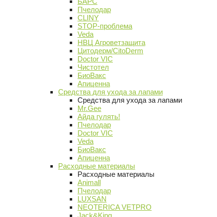
БАРС
Пчелодар
CLINY
STOP-проблема
Veda
НВЦ Агроветзащита
Цитодерм/CitoDerm
Doctor VIC
Чистотел
БиоВакс
Апиценна
Средства для ухода за лапами
Средства для ухода за лапами
Mr.Gee
Айда гулять!
Пчелодар
Doctor VIC
Veda
БиоВакс
Апиценна
Расходные материалы
Расходные материалы
Animall
Пчелодар
LUXSAN
NEOTERICA VETPRO
Jack&King