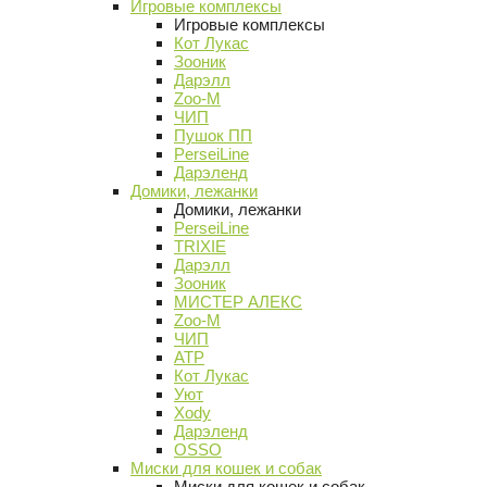
Игровые комплексы
Игровые комплексы
Кот Лукас
Зооник
Дарэлл
Zoo-M
ЧИП
Пушок ПП
PerseiLine
Дарэленд
Домики, лежанки
Домики, лежанки
PerseiLine
TRIXIE
Дарэлл
Зооник
МИСТЕР АЛЕКС
Zoo-M
ЧИП
АТР
Кот Лукас
Уют
Xody
Дарэленд
OSSO
Миски для кошек и собак
Миски для кошек и собак