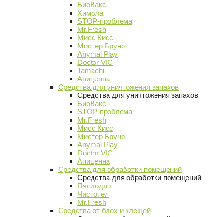
БиоВакс
Химола
STOP-проблема
Mr.Fresh
Мисс Кисс
Мистер Бруно
Anymal Play
Doctor VIC
Tamachi
Апиценна
Средства для уничтожения запахов
Средства для уничтожения запахов
БиоВакс
STOP-проблема
Mr.Fresh
Мисс Кисс
Мистер Бруно
Anymal Play
Doctor VIC
Апиценна
Средства для обработки помещений
Средства для обработки помещений
Пчелодар
Чистотел
Mr.Fresh
Средства от блох и клещей