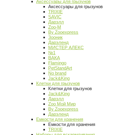
Аксессуары для грызунов
Аксессуары для грызунов
TRIXIE
SAVIC
Дарэлл
Zoo-M
By Zooexpress
Зооник
Дарэленд
МИСТЕР АЛЕКС
№1
ВАКА
Flamingo
PetStandArt
No brand
Jack&King
Клетки для грызунов
Клетки для грызунов
Jack&King
Дарэлл
Zoo Мой Мир
By Zooexpress
Дарэленд
Емкости для хранения
Емкости для хранения
TRIXIE
Наборы для вскармливания