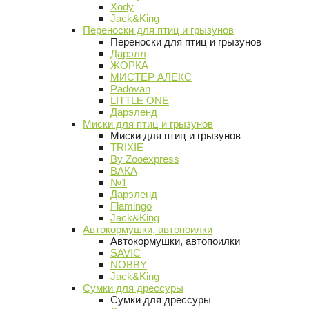
Xody
Jack&King
Переноски для птиц и грызунов
Переноски для птиц и грызунов
Дарэлл
ЖОРКА
МИСТЕР АЛЕКС
Padovan
LITTLE ONE
Дарэленд
Миски для птиц и грызунов
Миски для птиц и грызунов
TRIXIE
By Zooexpress
ВАКА
№1
Дарэленд
Flamingo
Jack&King
Автокормушки, автопоилки
Автокормушки, автопоилки
SAVIC
NOBBY
Jack&King
Сумки для дрессуры
Сумки для дрессуры