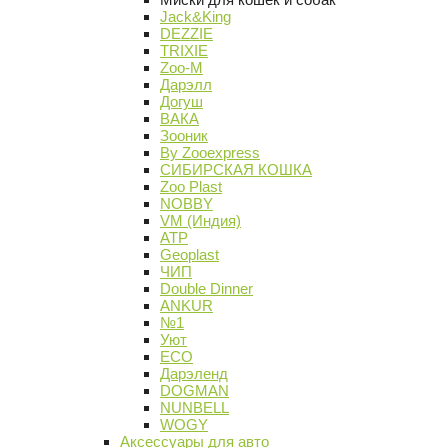
Jack&King
DEZZIE
TRIXIE
Zoo-M
Дарэлл
Догуш
ВАКА
Зооник
By Zooexpress
СИБИРСКАЯ КОШКА
Zoo Plast
NOBBY
VM (Индия)
АТР
Geoplast
ЧИП
Double Dinner
ANKUR
№1
Уют
ECO
Дарэленд
DOGMAN
NUNBELL
WOGY
Аксессуары для авто