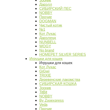
Зооник
Дарэлл
СИБИРСКИЙ ПЕС
NOBBY
Прочие
DOGMAN
Чистый котик
№1
Кот Лукас
Дарэленд
NUNBELL
WOGY
No brand
HOMEPET SILVER SERIES
Игрушки для кошек
Игрушки для кошек
Кот Лукас
GiGwi
TRIXIE
Деревенские лакомства
СИБИРСКАЯ КОШКА
Зооник
TitBit
NOBBY
By Zooexpress
Veda
Прочие