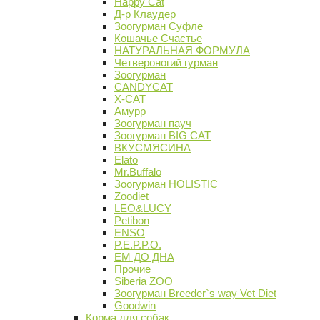
Happy Cat
Д-р Клаудер
Зоогурман Суфле
Кошачье Счастье
НАТУРАЛЬНАЯ ФОРМУЛА
Четвероногий гурман
Зоогурман
CANDYCAT
X-CAT
Амурр
Зоогурман пауч
Зоогурман BIG CAT
ВКУСМЯСИНА
Elato
Mr.Buffalo
Зоогурман HOLISTIC
Zoodiet
LEO&LUCY
Petibon
ENSO
P.E.P.P.O.
ЕМ ДО ДНА
Прочие
Siberia ZOO
Зоогурман Breeder`s way Vet Diet
Goodwin
Корма для собак