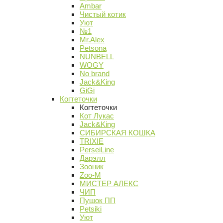
Ambar
Чистый котик
Уют
№1
Mr.Alex
Petsona
NUNBELL
WOGY
No brand
Jack&King
GiGi
Когтеточки
Когтеточки
Кот Лукас
Jack&King
СИБИРСКАЯ КОШКА
TRIXIE
PerseiLine
Дарэлл
Зооник
Zoo-M
МИСТЕР АЛЕКС
ЧИП
Пушок ПП
Petsiki
Уют