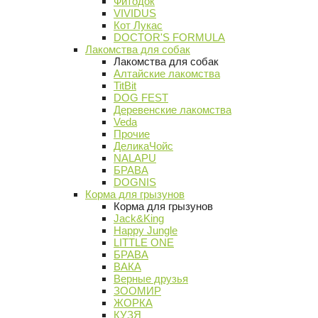
Фитодок
VIVIDUS
Кот Лукас
DOCTOR'S FORMULA
Лакомства для собак
Лакомства для собак
Алтайские лакомства
TitBit
DOG FEST
Деревенские лакомства
Veda
Прочие
ДеликаЧойс
NALAPU
БРАВА
DOGNIS
Корма для грызунов
Корма для грызунов
Jack&King
Happy Jungle
LITTLE ONE
БРАВА
ВАКА
Верные друзья
ЗООМИР
ЖОРКА
КУЗЯ