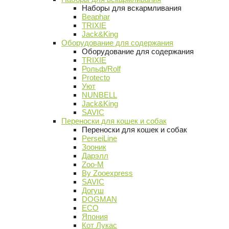
Наборы для вскармливания
Beaphar
TRIXIE
Jack&King
Оборудование для содержания
Оборудование для содержания
TRIXIE
Рольф/Rolf
Protecto
Уют
NUNBELL
Jack&King
SAVIC
Переноски для кошек и собак
Переноски для кошек и собак
PerseiLine
Зооник
Дарэлл
Zoo-M
By Zooexpress
SAVIC
Догуш
DOGMAN
ECO
Япония
Кот Лукас