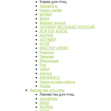
Корма для птиц
Jack&King
Happy Jungle
БРАВА
ВАКА
Верные друзья
ЗООМИР ВЕСЕЛЫЙ ПОПУГАЙ
ДОКТОР АЛЕКС
ЖОРКА
ЗООМИР
КУЗЯ
МИСТЕР АЛЕКС
Padovan
Закрома
Мавлюшев
Рио
ЧИКА
Zoonya
MIKIMEALS
Наша ручная работа
Ambar
Лакомства для птиц
Лакомства для птиц
Jack&King
ВАКА
ЖОРКА