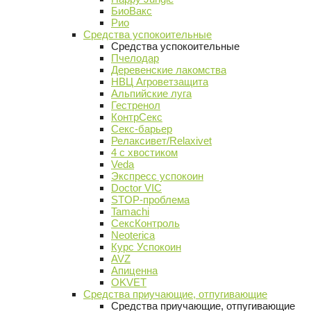
БиоВакс
Рио
Средства успокоительные
Средства успокоительные
Пчелодар
Деревенские лакомства
НВЦ Агроветзащита
Альпийские луга
Гестренол
КонтрСекс
Секс-барьер
Релаксивет/Relaxivet
4 с хвостиком
Veda
Экспресс успокоин
Doctor VIC
STOP-проблема
Tamachi
СексКонтроль
Neoterica
Курс Успокоин
AVZ
Апиценна
OKVET
Средства приучающие, отпугивающие
Средства приучающие, отпугивающие