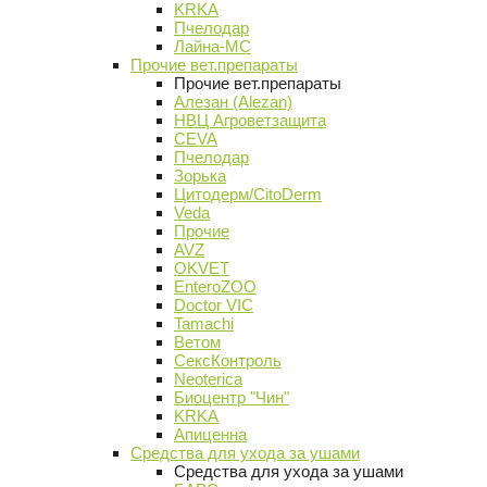
KRKA
Пчелодар
Лайна-МС
Прочие вет.препараты
Прочие вет.препараты
Алезан (Alezan)
НВЦ Агроветзащита
CEVA
Пчелодар
Зорька
Цитодерм/CitoDerm
Veda
Прочие
AVZ
OKVET
EnteroZOO
Doctor VIC
Tamachi
Ветом
СексКонтроль
Neoterica
Биоцентр "Чин"
KRKA
Апиценна
Средства для ухода за ушами
Средства для ухода за ушами