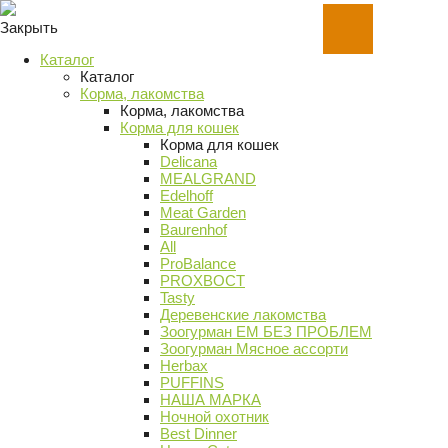
Закрыть
Каталог
Каталог
Корма, лакомства
Корма, лакомства
Корма для кошек
Корма для кошек
Delicana
MEALGRAND
Edelhoff
Meat Garden
Baurenhof
All
ProBalance
PROХВОСТ
Tasty
Деревенские лакомства
Зоогурман ЕМ БЕЗ ПРОБЛЕМ
Зоогурман Мясное ассорти
Herbax
PUFFINS
НАША МАРКА
Ночной охотник
Best Dinner