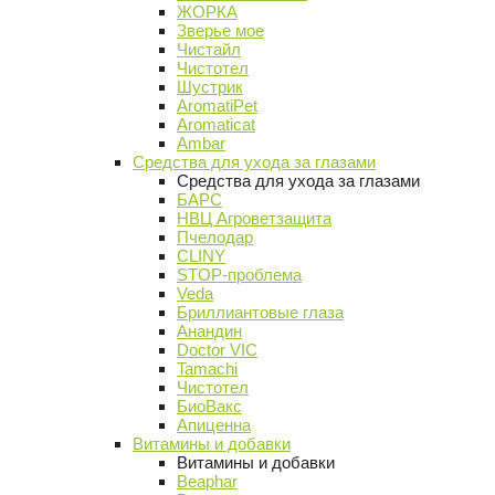
ЖОРКА
Зверье мое
Чистайл
Чистотел
Шустрик
AromatiPet
Aromaticat
Ambar
Средства для ухода за глазами
Средства для ухода за глазами
БАРС
НВЦ Агроветзащита
Пчелодар
CLINY
STOP-проблема
Veda
Бриллиантовые глаза
Анандин
Doctor VIC
Tamachi
Чистотел
БиоВакс
Апиценна
Витамины и добавки
Витамины и добавки
Beaphar