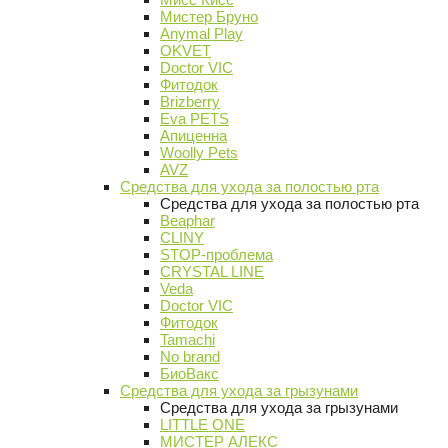
Мистер Бруно
Anymal Play
OKVET
Doctor VIC
Фитодок
Brizberry
Eva PETS
Апиценна
Woolly Pets
AVZ
Средства для ухода за полостью рта
Средства для ухода за полостью рта
Beaphar
CLINY
STOP-проблема
CRYSTAL LINE
Veda
Doctor VIC
Фитодок
Tamachi
No brand
БиоВакс
Средства для ухода за грызунами
Средства для ухода за грызунами
LITTLE ONE
МИСТЕР АЛЕКС