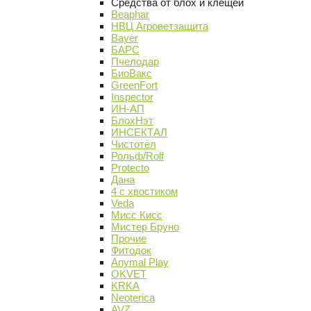
Средства от блох и клещей
Beaphar
НВЦ Агроветзащита
Bayer
БАРС
Пчелодар
БиоВакс
GreenFort
Inspector
ИН-АП
БлохНэт
ИНСЕКТАЛ
Чистотел
Рольф/Rolf
Protecto
Дана
4 с хвостиком
Veda
Мисс Кисс
Мистер Бруно
Прочие
Фитодок
Anymal Play
OKVET
KRKA
Neoterica
AVZ