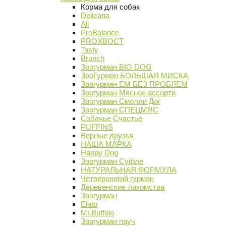
Корма для собак
Delicana
All
ProBalance
PROХВОСТ
Tasty
Brunch
Зоогурман BIG DOG
ЗооГурман БОЛЬШАЯ МИСКА
Зоогурман ЕМ БЕЗ ПРОБЛЕМ
Зоогурман Мясное ассорти
Зоогурман Смолли Дог
Зоогурман СПЕЦМЯС
Собачье Счастье
PUFFINS
Верные друзья
НАША МАРКА
Happy Dog
Зоогурман Суфле
НАТУРАЛЬНАЯ ФОРМУЛА
Четвероногий гурман
Деревенские лакомства
Зоогурман
Elato
Mr.Buffalo
Зоогурман пауч