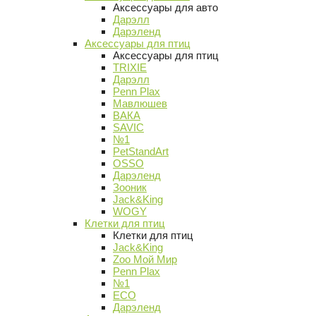
Аксессуары для авто
Дарэлл
Дарэленд
Аксессуары для птиц
Аксессуары для птиц
TRIXIE
Дарэлл
Penn Plax
Мавлюшев
ВАКА
SAVIC
№1
PetStandArt
OSSO
Дарэленд
Зооник
Jack&King
WOGY
Клетки для птиц
Клетки для птиц
Jack&King
Zoo Мой Мир
Penn Plax
№1
ECO
Дарэленд