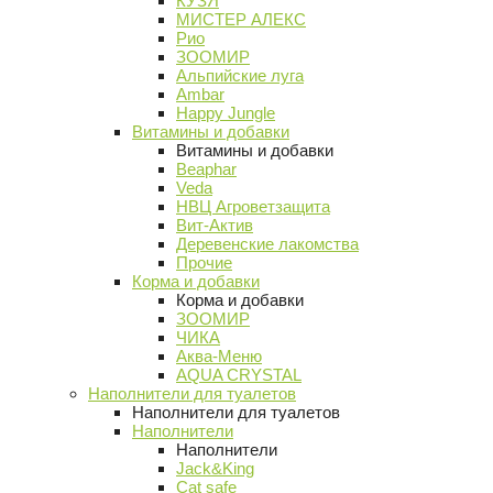
КУЗЯ
МИСТЕР АЛЕКС
Рио
ЗООМИР
Альпийские луга
Ambar
Happy Jungle
Витамины и добавки
Витамины и добавки
Beaphar
Veda
НВЦ Агроветзащита
Вит-Актив
Деревенские лакомства
Прочие
Корма и добавки
Корма и добавки
ЗООМИР
ЧИКА
Аква-Меню
AQUA CRYSTAL
Наполнители для туалетов
Наполнители для туалетов
Наполнители
Наполнители
Jack&King
Cat safe