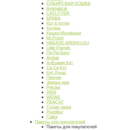
СИБИРСКАЯ КОШКА
Aromaticat
CATLITTER
БРАВА
Кот в лотке
Котяра
Кошки Матрёшки
Mr.Fresh
HAKASE AREKKUSU
Little Friends
Пи-Пи-Бент
Ambar
АлЁшкин Кот
Си Си Кэт
Кот Лукас
Прочие
Зверье мое
Petclay
PANI
WEWE
PEACAT
Сухие тапки
PureMur
Cattoi
Пакеты для покупателей
Пакеты для покупателей