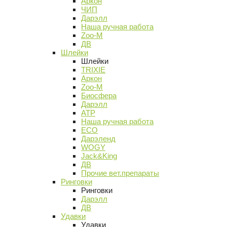
Аркон
ЧИП
Дарэлл
Наша ручная работа
Zoo-M
ДВ
Шлейки
Шлейки
TRIXIE
Аркон
Zoo-M
Биосфера
Дарэлл
АТР
Наша ручная работа
ECO
Дарэленд
WOGY
Jack&King
ДВ
Прочие вет.препараты
Ринговки
Ринговки
Дарэлл
ДВ
Удавки
Удавки