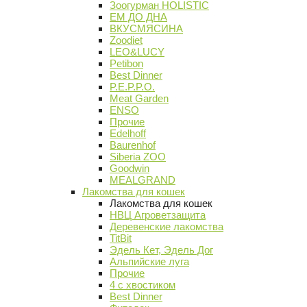
Зоогурман HOLISTIC
ЕМ ДО ДНА
ВКУСМЯСИНА
Zoodiet
LEO&LUCY
Petibon
Best Dinner
P.E.P.P.O.
Meat Garden
ENSO
Прочие
Edelhoff
Baurenhof
Siberia ZOO
Goodwin
MEALGRAND
Лакомства для кошек
Лакомства для кошек
НВЦ Агроветзащита
Деревенские лакомства
TitBit
Эдель Кет, Эдель Дог
Альпийские луга
Прочие
4 с хвостиком
Best Dinner