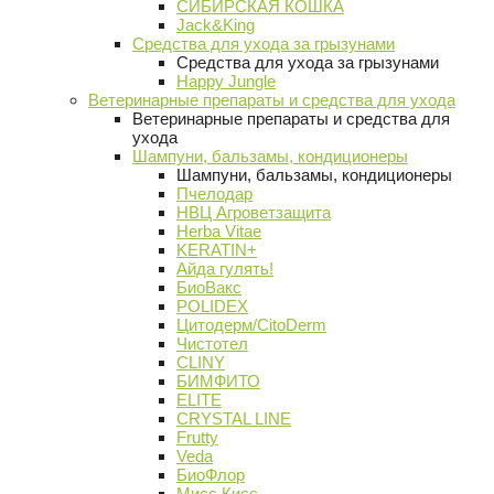
СИБИРСКАЯ КОШКА
Jack&King
Средства для ухода за грызунами
Средства для ухода за грызунами
Happy Jungle
Ветеринарные препараты и средства для ухода
Ветеринарные препараты и средства для
ухода
Шампуни, бальзамы, кондиционеры
Шампуни, бальзамы, кондиционеры
Пчелодар
НВЦ Агроветзащита
Herba Vitae
KERATIN+
Айда гулять!
БиоВакс
POLIDEX
Цитодерм/CitoDerm
Чистотел
CLINY
БИМФИТО
ELITE
CRYSTAL LINE
Frutty
Veda
БиоФлор
Мисс Кисс