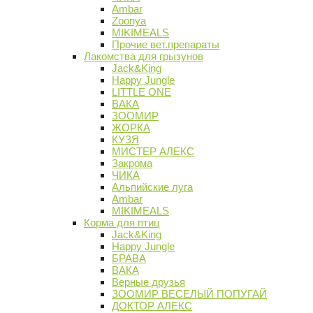
Ambar
Zoonya
MIKIMEALS
Прочие вет.препараты
Лакомства для грызунов
Jack&King
Happy Jungle
LITTLE ONE
ВАКА
ЗООМИР
ЖОРКА
КУЗЯ
МИСТЕР АЛЕКС
Закрома
ЧИКА
Альпийские луга
Ambar
MIKIMEALS
Корма для птиц
Jack&King
Happy Jungle
БРАВА
ВАКА
Верные друзья
ЗООМИР ВЕСЕЛЫЙ ПОПУГАЙ
ДОКТОР АЛЕКС