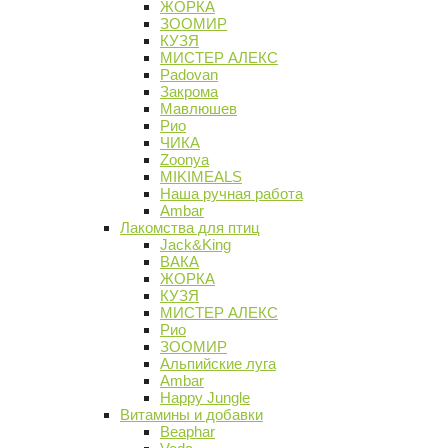
ЖОРКА
ЗООМИР
КУЗЯ
МИСТЕР АЛЕКС
Padovan
Закрома
Мавлюшев
Рио
ЧИКА
Zoonya
MIKIMEALS
Наша ручная работа
Ambar
Лакомства для птиц
Jack&King
ВАКА
ЖОРКА
КУЗЯ
МИСТЕР АЛЕКС
Рио
ЗООМИР
Альпийские луга
Ambar
Happy Jungle
Витамины и добавки
Beaphar