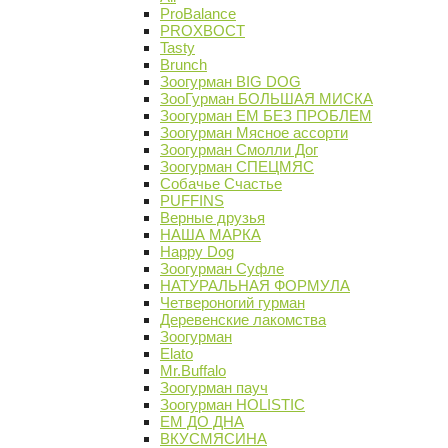
ProBalance
PROХВОСТ
Tasty
Brunch
Зоогурман BIG DOG
ЗооГурман БОЛЬШАЯ МИСКА
Зоогурман ЕМ БЕЗ ПРОБЛЕМ
Зоогурман Мясное ассорти
Зоогурман Смолли Дог
Зоогурман СПЕЦМЯС
Собачье Счастье
PUFFINS
Верные друзья
НАША МАРКА
Happy Dog
Зоогурман Суфле
НАТУРАЛЬНАЯ ФОРМУЛА
Четвероногий гурман
Деревенские лакомства
Зоогурман
Elato
Mr.Buffalo
Зоогурман пауч
Зоогурман HOLISTIC
ЕМ ДО ДНА
ВКУСМЯСИНА