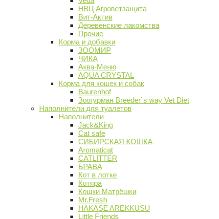
Veda
НВЦ Агроветзащита
Вит-Актив
Деревенские лакомства
Прочие
Корма и добавки
ЗООМИР
ЧИКА
Аква-Меню
AQUA CRYSTAL
Корма для кошек и собак
Baurenhof
Зоогурман Breeder`s way Vet Diet
Наполнители для туалетов
Наполнители
Jack&King
Cat safe
СИБИРСКАЯ КОШКА
Aromaticat
CATLITTER
БРАВА
Кот в лотке
Котяра
Кошки Матрёшки
Mr.Fresh
HAKASE AREKKUSU
Little Friends