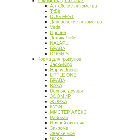
Лакомства для собак
Алтайские лакомства
TitBit
DOG FEST
Деревенские лакомства
Veda
Прочие
ДеликаЧойс
NALAPU
БРАВА
DOGNIS
Корма для грызунов
Jack&King
Happy Jungle
LITTLE ONE
БРАВА
ВАКА
Верные друзья
ЗООМИР
ЖОРКА
КУЗЯ
МИСТЕР АЛЕКС
Padovan
Ночной охотник
Закрома
Зверье мое
ЧИКА