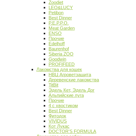
Zoodiet
LEO&LUCY
Petibon
Best Dinner
P.E.P.P.O.
Meat Garden
ENSO
Прочие
Edelhoff
Baurenhof
Siberia ZOO
Goodwin
PROFIFEED
Лакомства для кошек
НВЦ Агроветзащита
Деревенские лакомства
TitBit
Эдель Кет, Эдель Дог
Альпийские луга
Прочие
4 с хвостиком
Best Dinner
Фитодок
VIVIDUS
Кот Лукас
DOCTOR'S FORMULA