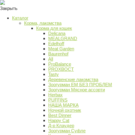
Закрыть
Каталог
Корма, лакомства
Корма для кошек
Delicana
MEALGRAND
Edelhoff
Meat Garden
Baurenhof
All
ProBalance
PROХВОСТ
Tasty
Деревенские лакомства
Зоогурман ЕМ БЕЗ ПРОБЛЕМ
Зоогурман Мясное ассорти
Herbax
PUFFINS
НАША МАРКА
Ночной охотник
Best Dinner
Happy Cat
Д-р Клаудер
Зоогурман Суфле