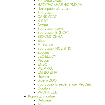
Кошачье Счастье
НАТУРАЛЬНАЯ ФОРМУЛА
Четвероногий гурман
Зоогурман
CANDYCAT
X-CAT
Амурр
Зоогурман пауч
Зоогурман BIG CAT
ВКУСМЯСИНА
Elato
Mr.Buffalo
Зоогурман HOLISTIC
Zoodiet
LEO&LUCY
Petibon
ENSO
P.E.P.P.O.
ЕМ ДО ДНА
Прочие
Siberia ZOO
Зоогурман Breeder`s way Vet Diet
Goodwin
PROFIFEED
Корма для собак
Delicana
All