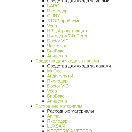
Средства для ухода за ушами
БАРС
Пчелодар
CLINY
STOP-проблема
Veda
НВЦ Агроветзащита
Цитодерм/CitoDerm
Doctor VIC
Чистотел
БиоВакс
Апиценна
Средства для ухода за лапами
Средства для ухода за лапами
Mr.Gee
Айда гулять!
Пчелодар
Doctor VIC
Veda
БиоВакс
Апиценна
Расходные материалы
Расходные материалы
Animall
Пчелодар
LUXSAN
NEOTERICA VETPRO