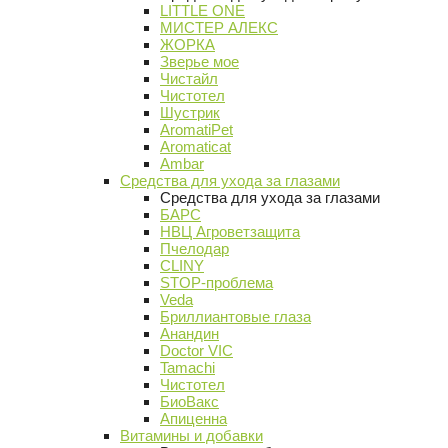
LITTLE ONE
МИСТЕР АЛЕКС
ЖОРКА
Зверье мое
Чистайл
Чистотел
Шустрик
AromatiPet
Aromaticat
Ambar
Средства для ухода за глазами
Средства для ухода за глазами
БАРС
НВЦ Агроветзащита
Пчелодар
CLINY
STOP-проблема
Veda
Бриллиантовые глаза
Анандин
Doctor VIC
Tamachi
Чистотел
БиоВакс
Апиценна
Витамины и добавки