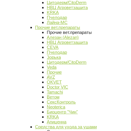
Цитодерм/CitoDerm
НВЦ Агроветзащита
KRKA
Пчелодар
Лайна-МС
Прочие вет.препараты
Прочие вет.препараты
Алезан (Alezan)
НВЦ Агроветзащита
CEVA
Пчелодар
Зорька
Цитодерм/CitoDerm
Veda
Прочие
AVZ
OKVET
Doctor VIC
Tamachi
Ветом
СексКонтроль
Neoterica
Биоцентр "Чин"
KRKA
Апиценна
Средства для ухода за ушами