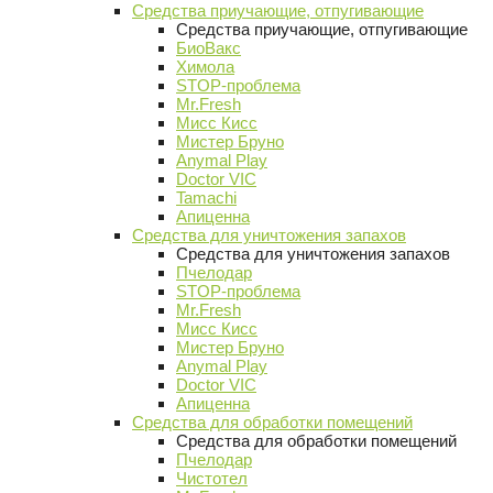
Средства приучающие, отпугивающие
Средства приучающие, отпугивающие
БиоВакс
Химола
STOP-проблема
Mr.Fresh
Мисс Кисс
Мистер Бруно
Anymal Play
Doctor VIC
Tamachi
Апиценна
Средства для уничтожения запахов
Средства для уничтожения запахов
Пчелодар
STOP-проблема
Mr.Fresh
Мисс Кисс
Мистер Бруно
Anymal Play
Doctor VIC
Апиценна
Средства для обработки помещений
Средства для обработки помещений
Пчелодар
Чистотел