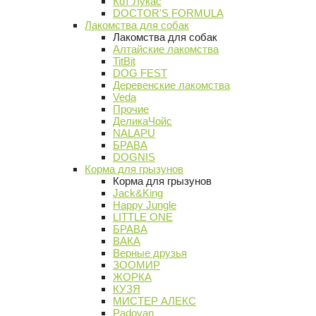
Кот Лукас
DOCTOR'S FORMULA
Лакомства для собак
Лакомства для собак
Алтайские лакомства
TitBit
DOG FEST
Деревенские лакомства
Veda
Прочие
ДеликаЧойс
NALAPU
БРАВА
DOGNIS
Корма для грызунов
Корма для грызунов
Jack&King
Happy Jungle
LITTLE ONE
БРАВА
ВАКА
Верные друзья
ЗООМИР
ЖОРКА
КУЗЯ
МИСТЕР АЛЕКС
Padovan