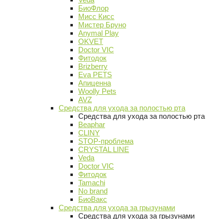
БиоФлор
Мисс Кисс
Мистер Бруно
Anymal Play
OKVET
Doctor VIC
Фитодок
Brizberry
Eva PETS
Апиценна
Woolly Pets
AVZ
Средства для ухода за полостью рта
Средства для ухода за полостью рта
Beaphar
CLINY
STOP-проблема
CRYSTAL LINE
Veda
Doctor VIC
Фитодок
Tamachi
No brand
БиоВакс
Средства для ухода за грызунами
Средства для ухода за грызунами