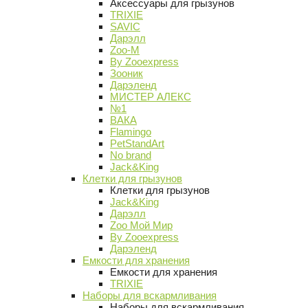
Аксессуары для грызунов
TRIXIE
SAVIC
Дарэлл
Zoo-M
By Zooexpress
Зооник
Дарэленд
МИСТЕР АЛЕКС
№1
ВАКА
Flamingo
PetStandArt
No brand
Jack&King
Клетки для грызунов
Клетки для грызунов
Jack&King
Дарэлл
Zoo Мой Мир
By Zooexpress
Дарэленд
Емкости для хранения
Емкости для хранения
TRIXIE
Наборы для вскармливания
Наборы для вскармливания