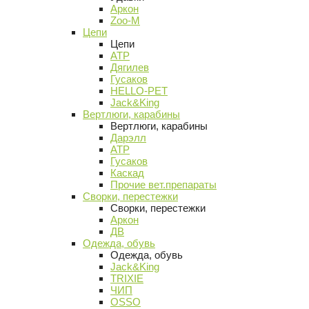
Аркон
Zoo-M
Цепи
Цепи
АТР
Дягилев
Гусаков
HELLO-PET
Jack&King
Вертлюги, карабины
Вертлюги, карабины
Дарэлл
АТР
Гусаков
Каскад
Прочие вет.препараты
Сворки, перестежки
Сворки, перестежки
Аркон
ДВ
Одежда, обувь
Одежда, обувь
Jack&King
TRIXIE
ЧИП
OSSO