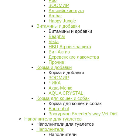
Рио
ЗООМИР
Альпийские луга
Ambar
Happy Jungle
Витамины и добавки
Витамины и добавки
Beaphar
Veda
НВЦ Агроветзащита
Вит-Актив
Деревенские лакомства
Прочие
Корма и добавки
Корма и добавки
ЗООМИР
ЧИКА
Аква-Меню
AQUA CRYSTAL
Корма для кошек и собак
Корма для кошек и собак
Baurenhof
Зоогурман Breeder`s way Vet Diet
Наполнители для туалетов
Наполнители для туалетов
Наполнители
Наполнители