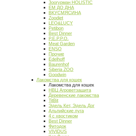
Зоогурман HOLISTIC
ЕМ ДО ДНА
ВКУСМЯСИНА
Zoodiet
LEO&LUCY
Petibon
Best Dinner
P.E.P.P.O.
Meat Garden
ENSO
Прочие
Edelhoff
Baurenhof
Siberia ZOO
Goodwin
Лакомства для кошек
Лакомства для кошек
НВЦ Агроветзащита
Деревенские лакомства
TitBit
Эдель Кет, Эдель Дог
Альпийские луга
4 с хвостиком
Best Dinner
Фитодок
VIVIDUS