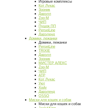
Игровые комплексы
Кот Лукас
Зооник
Дарэлл
Zoo-M
ЧИП
Пушок ПП
PerseiLine
Дарэленд
Домики, лежанки
Домики, лежанки
PerseiLine
TRIXIE
Дарэлл
Зооник
МИСТЕР АЛЕКС
Zoo-M
ЧИП
АТР
Кот Лукас
Уют
Xody
Дарэленд
OSSO
Миски для кошек и собак
Миски для кошек и собак
Jack&King