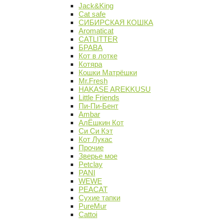
Jack&King
Cat safe
СИБИРСКАЯ КОШКА
Aromaticat
CATLITTER
БРАВА
Кот в лотке
Котяра
Кошки Матрёшки
Mr.Fresh
HAKASE AREKKUSU
Little Friends
Пи-Пи-Бент
Ambar
АлЁшкин Кот
Си Си Кэт
Кот Лукас
Прочие
Зверье мое
Petclay
PANI
WEWE
PEACAT
Сухие тапки
PureMur
Cattoi