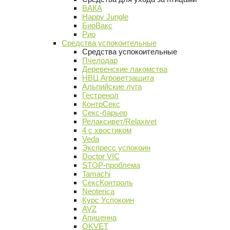
ВАКА
Happy Jungle
БиоВакс
Рио
Средства успокоительные
Средства успокоительные
Пчелодар
Деревенские лакомства
НВЦ Агроветзащита
Альпийские луга
Гестренол
КонтрСекс
Секс-барьер
Релаксивет/Relaxivet
4 с хвостиком
Veda
Экспресс успокоин
Doctor VIC
STOP-проблема
Tamachi
СексКонтроль
Neoterica
Курс Успокоин
AVZ
Апиценна
OKVET