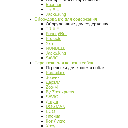
Beaphar
TRIXIE
Jack&King
Оборудование для содержания
Оборудование для содержания
TRIXIE
Рольф/Rolf
Protecto
Уют
NUNBELL
Jack&King
SAVIC
Переноски для кошек и собак
Переноски для кошек и собак
PerseiLine
Зооник
Дарэлл
Zoo-M
By Zooexpress
SAVIC
Догуш
DOGMAN
ECO
Япония
Кот Лукас
Xody