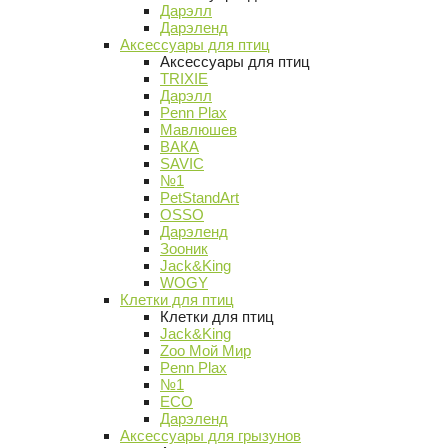
Дарэлл
Дарэленд
Аксессуары для птиц
Аксессуары для птиц
TRIXIE
Дарэлл
Penn Plax
Мавлюшев
ВАКА
SAVIC
№1
PetStandArt
OSSO
Дарэленд
Зооник
Jack&King
WOGY
Клетки для птиц
Клетки для птиц
Jack&King
Zoo Мой Мир
Penn Plax
№1
ECO
Дарэленд
Аксессуары для грызунов