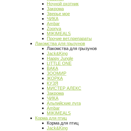
Ночной охотник
Закрома
Зверье мое
ЧИКА
Ambar
Zoonya
MIKIMEALS
Прочие вет.препараты
Лакомства для грызунов
Лакомства для грызунов
Jack&King
Happy Jungle
LITTLE ONE
ВАКА
ЗООМИР
ЖОРКА
КУЗЯ
МИСТЕР АЛЕКС
Закрома
ЧИКА
Альпийские луга
Ambar
MIKIMEALS
Корма для птиц
Корма для птиц
Jack&King