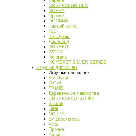
Дарэлл
СИБИРСКИЙ ПЕС
NOBBY
Прочие
DOGMAN
Чистый котик
№1
Кот Лукас
Дарэленд
NUNBELL
WOGY
No brand
HOMEPET SILVER SERIES
Игрушки для кошек
Игрушки для кошек
Кот Лукас
GiGwi
TRIXIE
Деревенские лакомства
СИБИРСКАЯ КОШКА
Зооник
TitBit
NOBBY
By Zooexpress
Veda
Прочие
Ambar