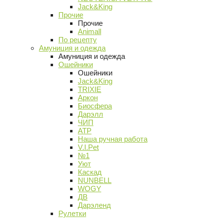
Jack&King
Прочие
Прочие
Animall
По рецепту
Амуниция и одежда
Амуниция и одежда
Ошейники
Ошейники
Jack&King
TRIXIE
Аркон
Биосфера
Дарэлл
ЧИП
АТР
Наша ручная работа
V.I.Pet
№1
Уют
Каскад
NUNBELL
WOGY
ДВ
Дарэленд
Рулетки