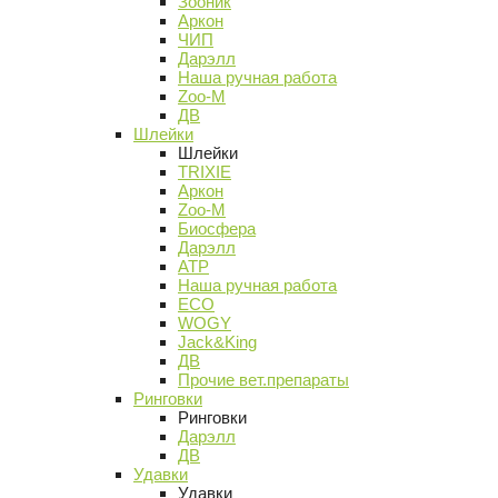
Зооник
Аркон
ЧИП
Дарэлл
Наша ручная работа
Zoo-M
ДВ
Шлейки
Шлейки
TRIXIE
Аркон
Zoo-M
Биосфера
Дарэлл
АТР
Наша ручная работа
ECO
WOGY
Jack&King
ДВ
Прочие вет.препараты
Ринговки
Ринговки
Дарэлл
ДВ
Удавки
Удавки