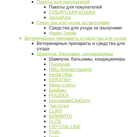
Пакеты для покупателей
Пакеты для покупателей
СИБИРСКАЯ КОШКА
Jack&King
Средства для ухода за грызунами
Средства для ухода за грызунами
Happy Jungle
Ветеринарные препараты и средства для ухода
Ветеринарные препараты и средства для
ухода
Шампуни, бальзамы, кондиционеры
Шампуни, бальзамы, кондиционеры
Пчелодар
НВЦ Агроветзащита
Herba Vitae
KERATIN+
Айда гулять!
БиоВакс
POLIDEX
Цитодерм/CitoDerm
Чистотел
CLINY
БИМФИТО
ELITE
CRYSTAL LINE
Frutty
Veda