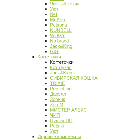
Чистый котик
Уют
№1
Mr.Alex
Petsona
NUNBELL
WOGY
No brand
Jack&King
GiGi
Когтеточки
Когтеточки
Кот Лукас
Jack&King
СИБИРСКАЯ КОШКА
TRIXIE
PerseiLine
Дарэлл
Зооник
Zoo-M
МИСТЕР АЛЕКС
ЧИП
Пушок ПП
Petsiki
Уют
Игровые комплексы