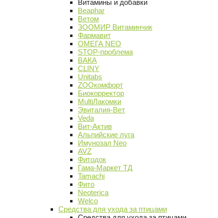
Витамины и добавки
Beaphar
Ветом
ЗООМИР Витаминчик
Фармавит
ОМЕГА NEO
STOP-проблема
ВАКА
CLINY
Unitabs
ZOOкомфорт
Биокорректор
MultiЛакомки
Эвиталия-Вет
Veda
Вит-Актив
Альпийские луга
Имунозал Neo
AVZ
Фитодок
Гама-Маркет ТД
Tamachi
Фито
Neoterica
Welco
Средства для ухода за птицами
Средства для ухода за птицами