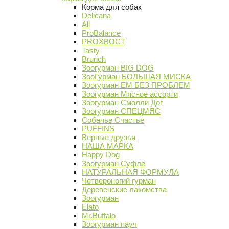
Корма для собак
Delicana
All
ProBalance
PROХВОСТ
Tasty
Brunch
Зоогурман BIG DOG
ЗооГурман БОЛЬШАЯ МИСКА
Зоогурман ЕМ БЕЗ ПРОБЛЕМ
Зоогурман Мясное ассорти
Зоогурман Смолли Дог
Зоогурман СПЕЦМЯС
Собачье Счастье
PUFFINS
Верные друзья
НАША МАРКА
Happy Dog
Зоогурман Суфле
НАТУРАЛЬНАЯ ФОРМУЛА
Четвероногий гурман
Деревенские лакомства
Зоогурман
Elato
Mr.Buffalo
Зоогурман пауч