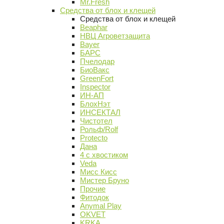
Mr.Fresh
Средства от блох и клещей
Средства от блох и клещей
Beaphar
НВЦ Агроветзащита
Bayer
БАРС
Пчелодар
БиоВакс
GreenFort
Inspector
ИН-АП
БлохНэт
ИНСЕКТАЛ
Чистотел
Рольф/Rolf
Protecto
Дана
4 с хвостиком
Veda
Мисс Кисс
Мистер Бруно
Прочие
Фитодок
Anymal Play
OKVET
KRKA