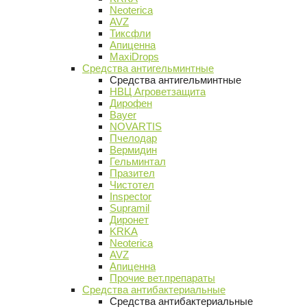
Neoterica
AVZ
Тиксфли
Апиценна
MaxiDrops
Средства антигельминтные
Средства антигельминтные
НВЦ Агроветзащита
Дирофен
Bayer
NOVARTIS
Пчелодар
Вермидин
Гельминтал
Празител
Чистотел
Inspector
Supramil
Диронет
KRKA
Neoterica
AVZ
Апиценна
Прочие вет.препараты
Средства антибактериальные
Средства антибактериальные