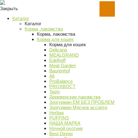
Закрыть
Каталог
Каталог
Корма, лакомства
Корма, лакомства
Корма для кошек
Корма для кошек
Delicana
MEALGRAND
Edelhoff
Meat Garden
Baurenhof
All
ProBalance
PROХВОСТ
Tasty
Деревенские лакомства
Зоогурман ЕМ БЕЗ ПРОБЛЕМ
Зоогурман Мясное ассорти
Herbax
PUFFINS
НАША МАРКА
Ночной охотник
Best Dinner