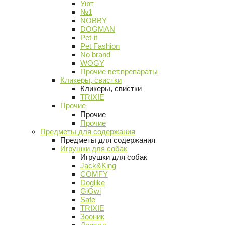
Уют
№1
NOBBY
DOGMAN
Pet-it
Pet Fashion
No brand
WOGY
Прочие вет.препараты
Кликеры, свистки
Кликеры, свистки
TRIXIE
Прочие
Прочие
Прочие
Предметы для содержания
Предметы для содержания
Игрушки для собак
Игрушки для собак
Jack&King
COMFY
Doglike
GiGwi
Safe
TRIXIE
Зооник