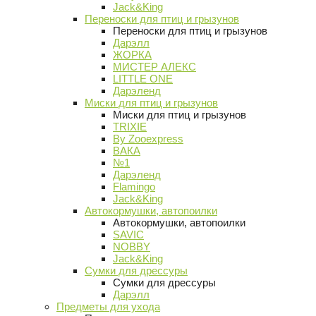
Jack&King
Переноски для птиц и грызунов
Переноски для птиц и грызунов
Дарэлл
ЖОРКА
МИСТЕР АЛЕКС
LITTLE ONE
Дарэленд
Миски для птиц и грызунов
Миски для птиц и грызунов
TRIXIE
By Zooexpress
ВАКА
№1
Дарэленд
Flamingo
Jack&King
Автокормушки, автопоилки
Автокормушки, автопоилки
SAVIC
NOBBY
Jack&King
Сумки для дрессуры
Сумки для дрессуры
Дарэлл
Предметы для ухода