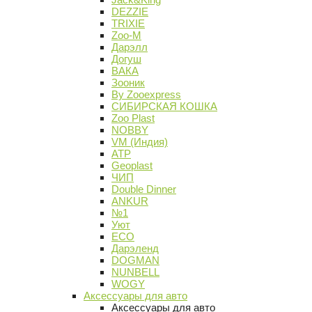
DEZZIE
TRIXIE
Zoo-M
Дарэлл
Догуш
ВАКА
Зооник
By Zooexpress
СИБИРСКАЯ КОШКА
Zoo Plast
NOBBY
VM (Индия)
АТР
Geoplast
ЧИП
Double Dinner
ANKUR
№1
Уют
ECO
Дарэленд
DOGMAN
NUNBELL
WOGY
Аксессуары для авто
Аксессуары для авто