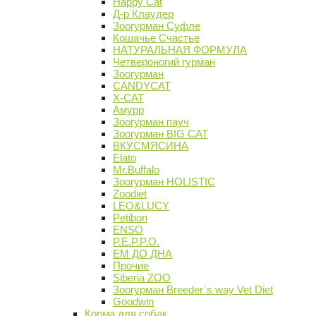
Happy Cat
Д-р Клаудер
Зоогурман Суфле
Кошачье Счастье
НАТУРАЛЬНАЯ ФОРМУЛА
Четвероногий гурман
Зоогурман
CANDYCAT
X-CAT
Амурр
Зоогурман пауч
Зоогурман BIG CAT
ВКУСМЯСИНА
Elato
Mr.Buffalo
Зоогурман HOLISTIC
Zoodiet
LEO&LUCY
Petibon
ENSO
P.E.P.P.O.
ЕМ ДО ДНА
Прочие
Siberia ZOO
Зоогурман Breeder`s way Vet Diet
Goodwin
Корма для собак