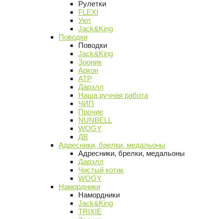
Рулетки
FLEXI
Уют
Jack&King
Поводки
Поводки
Jack&King
Зооник
Аркон
АТР
Дарэлл
Наша ручная работа
ЧИП
Прочие
NUNBELL
WOGY
ДВ
Адресники, брелки, медальоны
Адресники, брелки, медальоны
Дарэлл
Чистый котик
WOGY
Намордники
Намордники
Jack&King
TRIXIE