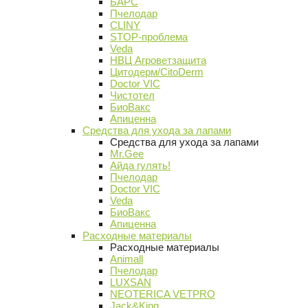
БАРС
Пчелодар
CLINY
STOP-проблема
Veda
НВЦ Агроветзащита
Цитодерм/CitoDerm
Doctor VIC
Чистотел
БиоВакс
Апиценна
Средства для ухода за лапами
Средства для ухода за лапами
Mr.Gee
Айда гулять!
Пчелодар
Doctor VIC
Veda
БиоВакс
Апиценна
Расходные материалы
Расходные материалы
Animall
Пчелодар
LUXSAN
NEOTERICA VETPRO
Jack&King