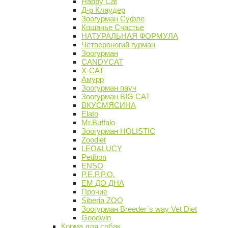
Happy Cat
Д-р Клаудер
Зоогурман Суфле
Кошачье Счастье
НАТУРАЛЬНАЯ ФОРМУЛА
Четвероногий гурман
Зоогурман
CANDYCAT
X-CAT
Амурр
Зоогурман пауч
Зоогурман BIG CAT
ВКУСМЯСИНА
Elato
Mr.Buffalo
Зоогурман HOLISTIC
Zoodiet
LEO&LUCY
Petibon
ENSO
P.E.P.P.O.
ЕМ ДО ДНА
Прочие
Siberia ZOO
Зоогурман Breeder`s way Vet Diet
Goodwin
Корма для собак