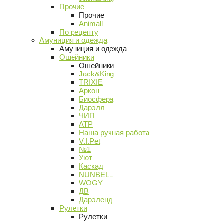
Прочие
Прочие
Animall
По рецепту
Амуниция и одежда
Амуниция и одежда
Ошейники
Ошейники
Jack&King
TRIXIE
Аркон
Биосфера
Дарэлл
ЧИП
АТР
Наша ручная работа
V.I.Pet
№1
Уют
Каскад
NUNBELL
WOGY
ДВ
Дарэленд
Рулетки
Рулетки