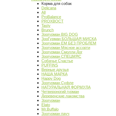
Корма для собак
Delicana
All
ProBalance
PROХВОСТ
Tasty
Brunch
Зоогурман BIG DOG
ЗооГурман БОЛЬШАЯ МИСКА
Зоогурман ЕМ БЕЗ ПРОБЛЕМ
Зоогурман Мясное ассорти
Зоогурман Смолли Дог
Зоогурман СПЕЦМЯС
Собачье Счастье
PUFFINS
Верные друзья
НАША МАРКА
Happy Dog
Зоогурман Суфле
НАТУРАЛЬНАЯ ФОРМУЛА
Четвероногий гурман
Деревенские лакомства
Зоогурман
Elato
Mr.Buffalo
Зоогурман пауч