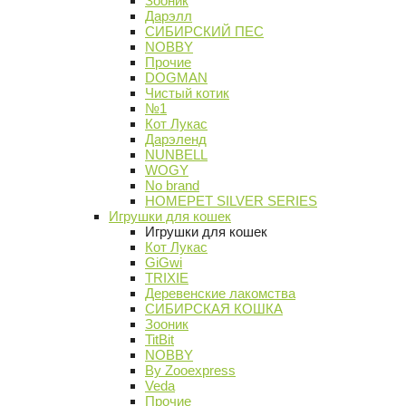
Зооник
Дарэлл
СИБИРСКИЙ ПЕС
NOBBY
Прочие
DOGMAN
Чистый котик
№1
Кот Лукас
Дарэленд
NUNBELL
WOGY
No brand
HOMEPET SILVER SERIES
Игрушки для кошек
Игрушки для кошек
Кот Лукас
GiGwi
TRIXIE
Деревенские лакомства
СИБИРСКАЯ КОШКА
Зооник
TitBit
NOBBY
By Zooexpress
Veda
Прочие