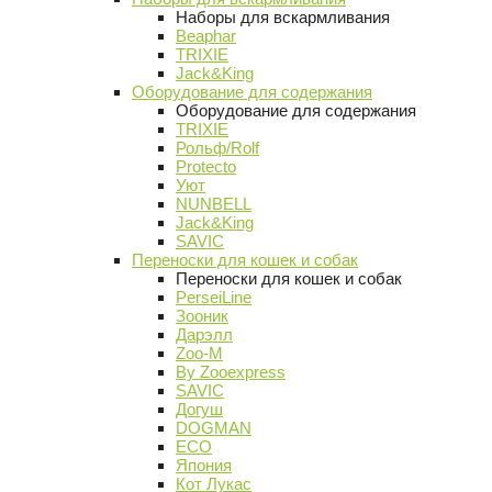
Наборы для вскармливания
Beaphar
TRIXIE
Jack&King
Оборудование для содержания
Оборудование для содержания
TRIXIE
Рольф/Rolf
Protecto
Уют
NUNBELL
Jack&King
SAVIC
Переноски для кошек и собак
Переноски для кошек и собак
PerseiLine
Зооник
Дарэлл
Zoo-M
By Zooexpress
SAVIC
Догуш
DOGMAN
ECO
Япония
Кот Лукас