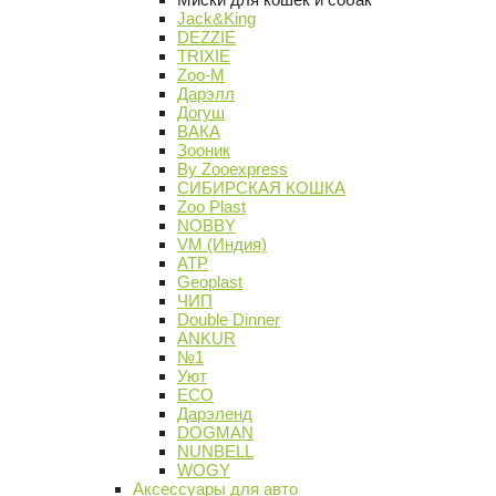
Jack&King
DEZZIE
TRIXIE
Zoo-M
Дарэлл
Догуш
ВАКА
Зооник
By Zooexpress
СИБИРСКАЯ КОШКА
Zoo Plast
NOBBY
VM (Индия)
АТР
Geoplast
ЧИП
Double Dinner
ANKUR
№1
Уют
ECO
Дарэленд
DOGMAN
NUNBELL
WOGY
Аксессуары для авто