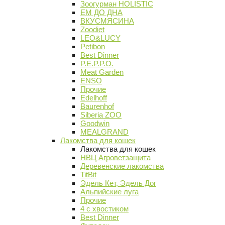
Зоогурман HOLISTIC
ЕМ ДО ДНА
ВКУСМЯСИНА
Zoodiet
LEO&LUCY
Petibon
Best Dinner
P.E.P.P.O.
Meat Garden
ENSO
Прочие
Edelhoff
Baurenhof
Siberia ZOO
Goodwin
MEALGRAND
Лакомства для кошек
Лакомства для кошек
НВЦ Агроветзащита
Деревенские лакомства
TitBit
Эдель Кет, Эдель Дог
Альпийские луга
Прочие
4 с хвостиком
Best Dinner