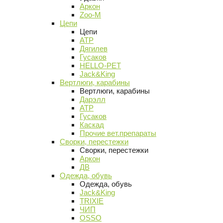
Аркон
Zoo-M
Цепи
Цепи
АТР
Дягилев
Гусаков
HELLO-PET
Jack&King
Вертлюги, карабины
Вертлюги, карабины
Дарэлл
АТР
Гусаков
Каскад
Прочие вет.препараты
Сворки, перестежки
Сворки, перестежки
Аркон
ДВ
Одежда, обувь
Одежда, обувь
Jack&King
TRIXIE
ЧИП
OSSO