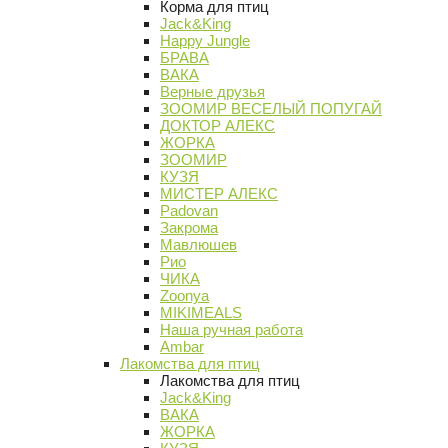
Корма для птиц
Jack&King
Happy Jungle
БРАВА
ВАКА
Верные друзья
ЗООМИР ВЕСЕЛЫЙ ПОПУГАЙ
ДОКТОР АЛЕКС
ЖОРКА
ЗООМИР
КУЗЯ
МИСТЕР АЛЕКС
Padovan
Закрома
Мавлюшев
Рио
ЧИКА
Zoonya
MIKIMEALS
Наша ручная работа
Ambar
Лакомства для птиц
Лакомства для птиц
Jack&King
ВАКА
ЖОРКА