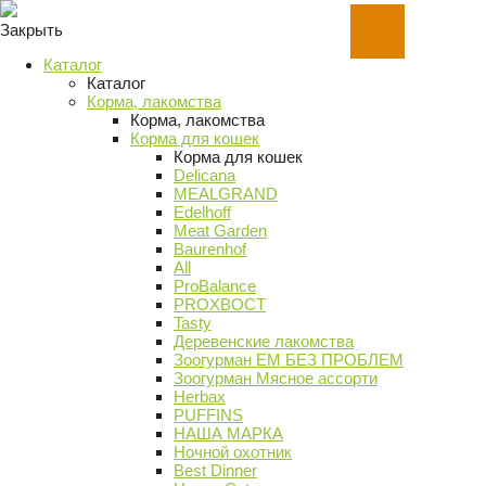
Закрыть
Каталог
Каталог
Корма, лакомства
Корма, лакомства
Корма для кошек
Корма для кошек
Delicana
MEALGRAND
Edelhoff
Meat Garden
Baurenhof
All
ProBalance
PROХВОСТ
Tasty
Деревенские лакомства
Зоогурман ЕМ БЕЗ ПРОБЛЕМ
Зоогурман Мясное ассорти
Herbax
PUFFINS
НАША МАРКА
Ночной охотник
Best Dinner