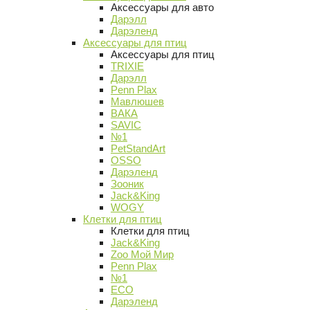
Аксессуары для авто
Дарэлл
Дарэленд
Аксессуары для птиц
Аксессуары для птиц
TRIXIE
Дарэлл
Penn Plax
Мавлюшев
ВАКА
SAVIC
№1
PetStandArt
OSSO
Дарэленд
Зооник
Jack&King
WOGY
Клетки для птиц
Клетки для птиц
Jack&King
Zoo Мой Мир
Penn Plax
№1
ECO
Дарэленд