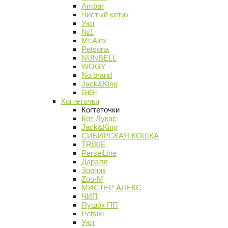
Ambar
Чистый котик
Уют
№1
Mr.Alex
Petsona
NUNBELL
WOGY
No brand
Jack&King
GiGi
Когтеточки
Когтеточки
Кот Лукас
Jack&King
СИБИРСКАЯ КОШКА
TRIXIE
PerseiLine
Дарэлл
Зооник
Zoo-M
МИСТЕР АЛЕКС
ЧИП
Пушок ПП
Petsiki
Уют