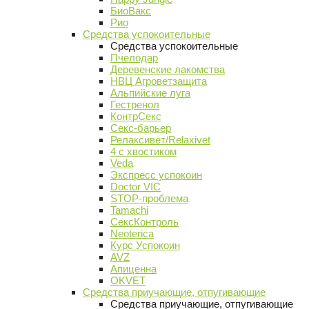
БиоВакс
Рио
Средства успокоительные
Средства успокоительные
Пчелодар
Деревенские лакомства
НВЦ Агроветзащита
Альпийские луга
Гестренол
КонтрСекс
Секс-барьер
Релаксивет/Relaxivet
4 с хвостиком
Veda
Экспресс успокоин
Doctor VIC
STOP-проблема
Tamachi
СексКонтроль
Neoterica
Курс Успокоин
AVZ
Апиценна
OKVET
Средства приучающие, отпугивающие
Средства приучающие, отпугивающие