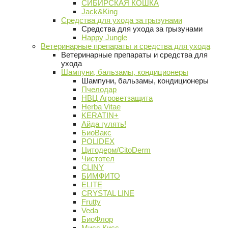
СИБИРСКАЯ КОШКА
Jack&King
Средства для ухода за грызунами
Средства для ухода за грызунами
Happy Jungle
Ветеринарные препараты и средства для ухода
Ветеринарные препараты и средства для
ухода
Шампуни, бальзамы, кондиционеры
Шампуни, бальзамы, кондиционеры
Пчелодар
НВЦ Агроветзащита
Herba Vitae
KERATIN+
Айда гулять!
БиоВакс
POLIDEX
Цитодерм/CitoDerm
Чистотел
CLINY
БИМФИТО
ELITE
CRYSTAL LINE
Frutty
Veda
БиоФлор
Мисс Кисс