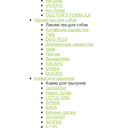
Фитодок
VIVIDUS
Кот Лукас
DOCTOR'S FORMULA
Лакомства для собак
Лакомства для собак
Алтайские лакомства
TitBit
DOG FEST
Деревенские лакомства
Veda
Прочие
ДеликаЧойс
NALAPU
БРАВА
DOGNIS
Корма для грызунов
Корма для грызунов
Jack&King
Happy Jungle
LITTLE ONE
БРАВА
ВАКА
Верные друзья
ЗООМИР
ЖОРКА
КУЗЯ