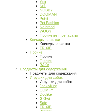
Уют
№1
NOBBY
DOGMAN
Pet-it
Pet Fashion
No brand
WOGY
Прочие вет.препараты
Кликеры, свистки
Кликеры, свистки
TRIXIE
Прочие
Прочие
Прочие
ВАКА
Предметы для содержания
Предметы для содержания
Игрушки для собак
Игрушки для собак
Jack&King
COMFY
Doglike
GiGwi
Safe
TRIXIE