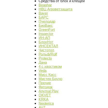
Средства от блох и клещей
Beaphar
НВЦ Агроветзащита
Bayer
БАРС
Пчелодар
БиоВакс
GreenFort
Inspector
ИН-АП
БлохНэт
ИНСЕКТАЛ
Чистотел
Рольф/Rolf
Protecto
Дана
4 с хвостиком
Veda
Мисс Кисс
Мистер Бруно
Прочие
Фитодок
Anymal Play
OKVET
KRKA
Neoterica
AVZ