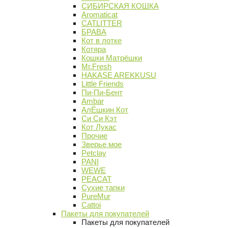
СИБИРСКАЯ КОШКА
Aromaticat
CATLITTER
БРАВА
Кот в лотке
Котяра
Кошки Матрёшки
Mr.Fresh
HAKASE AREKKUSU
Little Friends
Пи-Пи-Бент
Ambar
АлЁшкин Кот
Си Си Кэт
Кот Лукас
Прочие
Зверье мое
Petclay
PANI
WEWE
PEACAT
Сухие тапки
PureMur
Cattoi
Пакеты для покупателей
Пакеты для покупателей