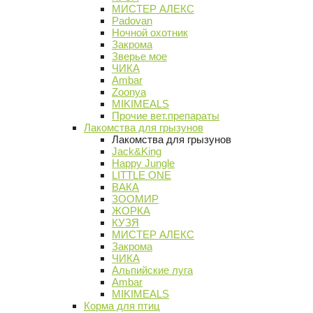
МИСТЕР АЛЕКС
Padovan
Ночной охотник
Закрома
Зверье мое
ЧИКА
Ambar
Zoonya
MIKIMEALS
Прочие вет.препараты
Лакомства для грызунов
Лакомства для грызунов
Jack&King
Happy Jungle
LITTLE ONE
ВАКА
ЗООМИР
ЖОРКА
КУЗЯ
МИСТЕР АЛЕКС
Закрома
ЧИКА
Альпийские луга
Ambar
MIKIMEALS
Корма для птиц