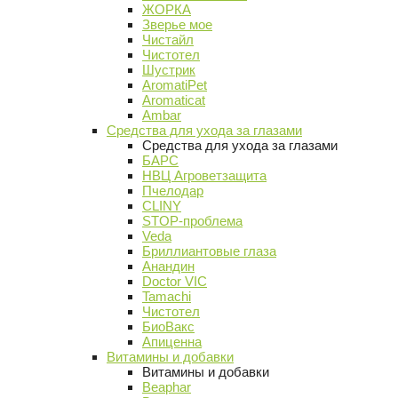
ЖОРКА
Зверье мое
Чистайл
Чистотел
Шустрик
AromatiPet
Aromaticat
Ambar
Средства для ухода за глазами
Средства для ухода за глазами
БАРС
НВЦ Агроветзащита
Пчелодар
CLINY
STOP-проблема
Veda
Бриллиантовые глаза
Анандин
Doctor VIC
Tamachi
Чистотел
БиоВакс
Апиценна
Витамины и добавки
Витамины и добавки
Beaphar