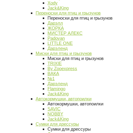
Xody
Jack&King
Переноски для птиц и грызунов
Переноски для птиц и грызунов
Дарэлл
ЖОРКА
МИСТЕР АЛЕКС
Padovan
LITTLE ONE
Дарэленд
Миски для птиц и грызунов
Миски для птиц и грызунов
TRIXIE
By Zooexpress
ВАКА
№1
Дарэленд
Flamingo
Jack&King
Автокормушки, автопоилки
Автокормушки, автопоилки
SAVIC
NOBBY
Jack&King
Сумки для дрессуры
Сумки для дрессуры