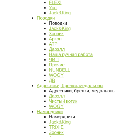
FLEXI
Уют
Jack&King
Поводки
Поводки
Jack&King
Зооник
Аркон
АТР
Дарэлл
Наша ручная работа
ЧИП
Прочие
NUNBELL
WOGY
ДВ
Адресники, брелки, медальоны
Адресники, брелки, медальоны
Дарэлл
Чистый котик
WOGY
Намордники
Намордники
Jack&King
TRIXIE
Зооник