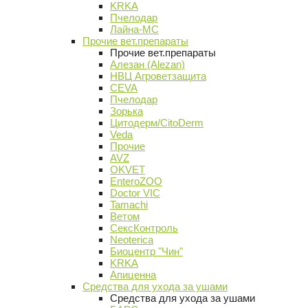
KRKA
Пчелодар
Лайна-МС
Прочие вет.препараты
Прочие вет.препараты
Алезан (Alezan)
НВЦ Агроветзащита
CEVA
Пчелодар
Зорька
Цитодерм/CitoDerm
Veda
Прочие
AVZ
OKVET
EnteroZOO
Doctor VIC
Tamachi
Ветом
СексКонтроль
Neoterica
Биоцентр "Чин"
KRKA
Апиценна
Средства для ухода за ушами
Средства для ухода за ушами