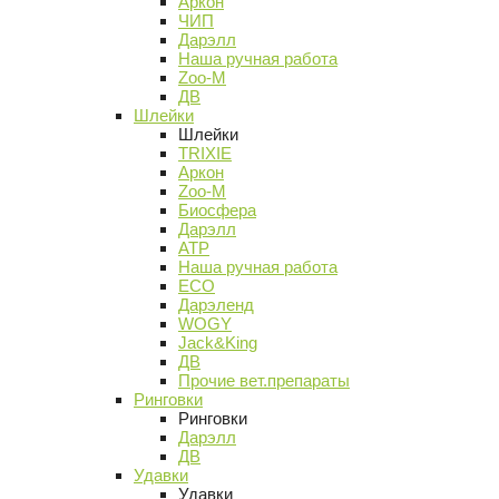
Аркон
ЧИП
Дарэлл
Наша ручная работа
Zoo-M
ДВ
Шлейки
Шлейки
TRIXIE
Аркон
Zoo-M
Биосфера
Дарэлл
АТР
Наша ручная работа
ECO
Дарэленд
WOGY
Jack&King
ДВ
Прочие вет.препараты
Ринговки
Ринговки
Дарэлл
ДВ
Удавки
Удавки