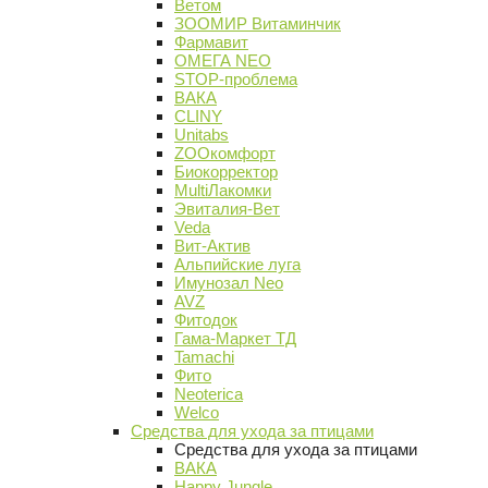
Ветом
ЗООМИР Витаминчик
Фармавит
ОМЕГА NEO
STOP-проблема
ВАКА
CLINY
Unitabs
ZOOкомфорт
Биокорректор
MultiЛакомки
Эвиталия-Вет
Veda
Вит-Актив
Альпийские луга
Имунозал Neo
AVZ
Фитодок
Гама-Маркет ТД
Tamachi
Фито
Neoterica
Welco
Средства для ухода за птицами
Средства для ухода за птицами
ВАКА
Happy Jungle