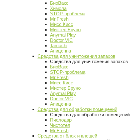
БиоВакс
Химола
STOP-проблема
Mr.Fresh
Мисс Кисс
Мистер Бруно
Anymal Play
Doctor VIC
Tamachi
Апиценна
Средства для уничтожения запахов
Средства для уничтожения запахов
БиоВакс
STOP-проблема
Mr.Fresh
Мисс Кисс
Мистер Бруно
Anymal Play
Doctor VIC
Апиценна
Средства для обработки помещений
Средства для обработки помещений
Пчелодар
Чистотел
Mr.Fresh
Средства от блох и клещей