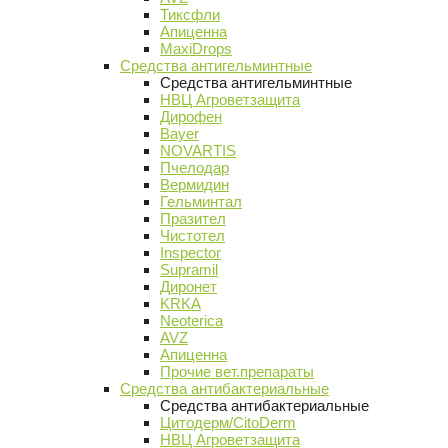
Тиксфли
Апиценна
MaxiDrops
Средства антигельминтные
Средства антигельминтные
НВЦ Агроветзащита
Дирофен
Bayer
NOVARTIS
Пчелодар
Вермидин
Гельминтал
Празител
Чистотел
Inspector
Supramil
Диронет
KRKA
Neoterica
AVZ
Апиценна
Прочие вет.препараты
Средства антибактериальные
Средства антибактериальные
Цитодерм/CitoDerm
НВЦ Агроветзащита