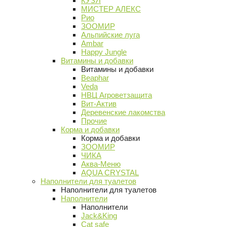
КУЗЯ
МИСТЕР АЛЕКС
Рио
ЗООМИР
Альпийские луга
Ambar
Happy Jungle
Витамины и добавки
Витамины и добавки
Beaphar
Veda
НВЦ Агроветзащита
Вит-Актив
Деревенские лакомства
Прочие
Корма и добавки
Корма и добавки
ЗООМИР
ЧИКА
Аква-Меню
AQUA CRYSTAL
Наполнители для туалетов
Наполнители для туалетов
Наполнители
Наполнители
Jack&King
Cat safe