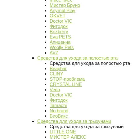
Мистер Бруно
Anymal Play
OKVET
Doctor VIC
Фитодок
Brizberry
Eva PETS
Апиценна
Woolly Pets
AVZ
Средства для ухода за полостью рта
Средства для ухода за полостью рта
Beaphar
CLINY
STOP-проблема
CRYSTAL LINE
Veda
Doctor VIC
Фитодок
Tamachi
No brand
БиоВакс
Средства для ухода за грызунами
Средства для ухода за грызунами
LITTLE ONE
МИСТЕР АЛЕКС