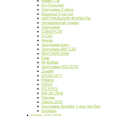
Happy Cat
Д-р Клаудер
Зоогурман Суфле
Кошачье Счастье
НАТУРАЛЬНАЯ ФОРМУЛА
Четвероногий гурман
Зоогурман
CANDYCAT
X-CAT
Амурр
Зоогурман пауч
Зоогурман BIG CAT
ВКУСМЯСИНА
Elato
Mr.Buffalo
Зоогурман HOLISTIC
Zoodiet
LEO&LUCY
Petibon
ENSO
P.E.P.P.O.
ЕМ ДО ДНА
Прочие
Siberia ZOO
Зоогурман Breeder`s way Vet Diet
Goodwin
Корма для собак