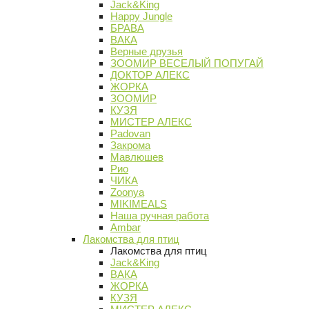
Jack&King
Happy Jungle
БРАВА
ВАКА
Верные друзья
ЗООМИР ВЕСЕЛЫЙ ПОПУГАЙ
ДОКТОР АЛЕКС
ЖОРКА
ЗООМИР
КУЗЯ
МИСТЕР АЛЕКС
Padovan
Закрома
Мавлюшев
Рио
ЧИКА
Zoonya
MIKIMEALS
Наша ручная работа
Ambar
Лакомства для птиц
Лакомства для птиц
Jack&King
ВАКА
ЖОРКА
КУЗЯ