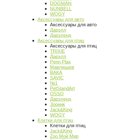
DOGMAN
NUNBELL
WOGY
Аксессуары для авто
Аксессуары для авто
Дарэлл
Дарэленд
Аксессуары для птиц
Аксессуары для птиц
TRIXIE
Дарэлл
Penn Plax
Мавлюшев
ВАКА
SAVIC
№1
PetStandArt
OSSO
Дарэленд
Зооник
Jack&King
WOGY
Клетки для птиц
Клетки для птиц
Jack&King
Zoo Мой Мир