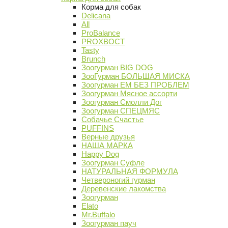
Корма для собак
Delicana
All
ProBalance
PROХВОСТ
Tasty
Brunch
Зоогурман BIG DOG
ЗооГурман БОЛЬШАЯ МИСКА
Зоогурман ЕМ БЕЗ ПРОБЛЕМ
Зоогурман Мясное ассорти
Зоогурман Смолли Дог
Зоогурман СПЕЦМЯС
Собачье Счастье
PUFFINS
Верные друзья
НАША МАРКА
Happy Dog
Зоогурман Суфле
НАТУРАЛЬНАЯ ФОРМУЛА
Четвероногий гурман
Деревенские лакомства
Зоогурман
Elato
Mr.Buffalo
Зоогурман пауч