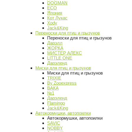
DOGMAN
ECO
Япония
Кот Лукас
Xody
Jack&King
Переноски для птиц и грызунов
Переноски для птиц и грызунов
Дарэлл
ЖОРКА
МИСТЕР АЛЕКС
LITTLE ONE
Дарэленд
Миски для птиц и грызунов
Миски для птиц и грызунов
TRIXIE
By Zooexpress
ВАКА
№1
Дарэленд
Flamingo
Jack&King
Автокормушки, автопоилки
Автокормушки, автопоилки
SAVIC
NOBBY