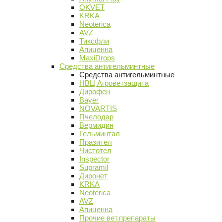
OKVET
KRKA
Neoterica
AVZ
Тиксфли
Апиценна
MaxiDrops
Средства антигельминтные
Средства антигельминтные
НВЦ Агроветзащита
Дирофен
Bayer
NOVARTIS
Пчелодар
Вермидин
Гельминтал
Празител
Чистотел
Inspector
Supramil
Диронет
KRKA
Neoterica
AVZ
Апиценна
Прочие вет.препараты