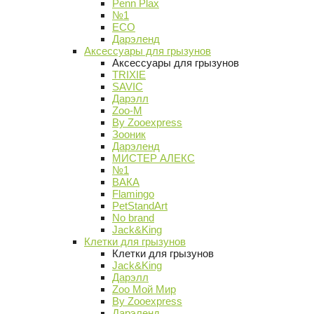
Penn Plax
№1
ECO
Дарэленд
Аксессуары для грызунов
Аксессуары для грызунов
TRIXIE
SAVIC
Дарэлл
Zoo-M
By Zooexpress
Зооник
Дарэленд
МИСТЕР АЛЕКС
№1
ВАКА
Flamingo
PetStandArt
No brand
Jack&King
Клетки для грызунов
Клетки для грызунов
Jack&King
Дарэлл
Zoo Мой Мир
By Zooexpress
Дарэленд