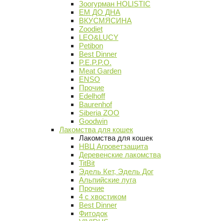
Зоогурман HOLISTIC
ЕМ ДО ДНА
ВКУСМЯСИНА
Zoodiet
LEO&LUCY
Petibon
Best Dinner
P.E.P.P.O.
Meat Garden
ENSO
Прочие
Edelhoff
Baurenhof
Siberia ZOO
Goodwin
Лакомства для кошек
Лакомства для кошек
НВЦ Агроветзащита
Деревенские лакомства
TitBit
Эдель Кет, Эдель Дог
Альпийские луга
Прочие
4 с хвостиком
Best Dinner
Фитодок