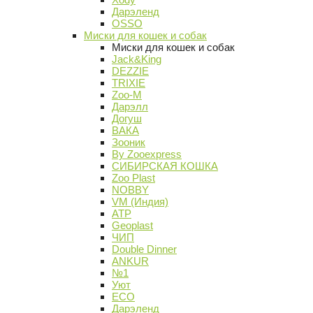
Дарэленд
OSSO
Миски для кошек и собак
Миски для кошек и собак
Jack&King
DEZZIE
TRIXIE
Zoo-M
Дарэлл
Догуш
ВАКА
Зооник
By Zooexpress
СИБИРСКАЯ КОШКА
Zoo Plast
NOBBY
VM (Индия)
АТР
Geoplast
ЧИП
Double Dinner
ANKUR
№1
Уют
ECO
Дарэленд