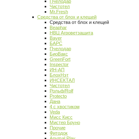
Пчелодар
Чистотел
Mr.Fresh
Средства от блох и клещей
Средства от блох и клещей
Beaphar
НВЦ Агроветзащита
Bayer
БАРС
Пчелодар
БиоВакс
GreenFort
Inspector
ИН-АП
БлохНэт
ИНСЕКТАЛ
Чистотел
Рольф/Rolf
Protecto
Дана
4 с хвостиком
Veda
Мисс Кисс
Мистер Бруно
Прочие
Фитодок
Anymal Play