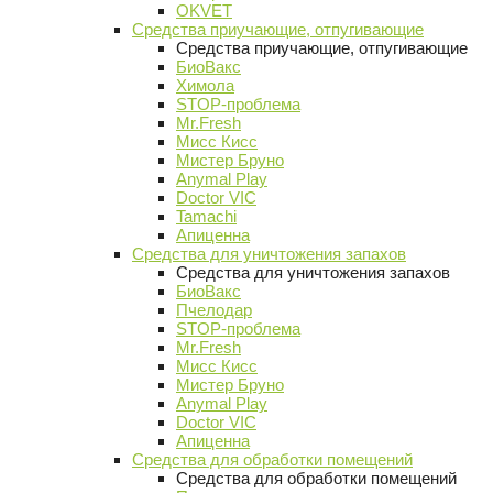
OKVET
Средства приучающие, отпугивающие
Средства приучающие, отпугивающие
БиоВакс
Химола
STOP-проблема
Mr.Fresh
Мисс Кисс
Мистер Бруно
Anymal Play
Doctor VIC
Tamachi
Апиценна
Средства для уничтожения запахов
Средства для уничтожения запахов
БиоВакс
Пчелодар
STOP-проблема
Mr.Fresh
Мисс Кисс
Мистер Бруно
Anymal Play
Doctor VIC
Апиценна
Средства для обработки помещений
Средства для обработки помещений