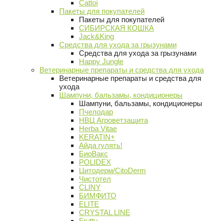
Cattoi
Пакеты для покупателей
Пакеты для покупателей
СИБИРСКАЯ КОШКА
Jack&King
Средства для ухода за грызунами
Средства для ухода за грызунами
Happy Jungle
Ветеринарные препараты и средства для ухода
Ветеринарные препараты и средства для
ухода
Шампуни, бальзамы, кондиционеры
Шампуни, бальзамы, кондиционеры
Пчелодар
НВЦ Агроветзащита
Herba Vitae
KERATIN+
Айда гулять!
БиоВакс
POLIDEX
Цитодерм/CitoDerm
Чистотел
CLINY
БИМФИТО
ELITE
CRYSTAL LINE
Frutty