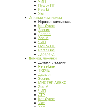
ЧИП
Пушок ПП
Petsiki
Уют
Игровые комплексы
Игровые комплексы
Кот Лукас
Зооник
Дарэлл
Zoo-M
ЧИП
Пушок ПП
PerseiLine
Дарэленд
Домики, лежанки
Домики, лежанки
PerseiLine
TRIXIE
Дарэлл
Зооник
МИСТЕР АЛЕКС
Zoo-M
ЧИП
АТР
Кот Лукас
Уют
Xody