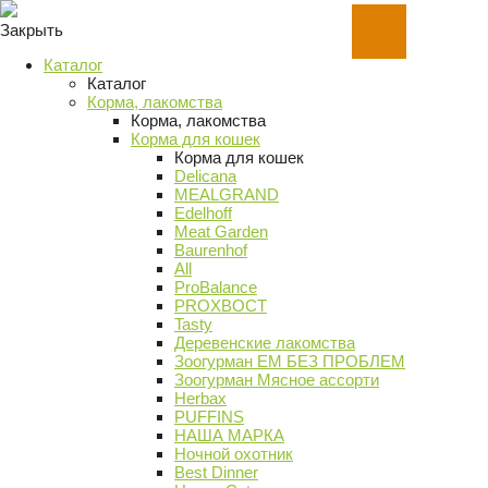
Закрыть
Каталог
Каталог
Корма, лакомства
Корма, лакомства
Корма для кошек
Корма для кошек
Delicana
MEALGRAND
Edelhoff
Meat Garden
Baurenhof
All
ProBalance
PROХВОСТ
Tasty
Деревенские лакомства
Зоогурман ЕМ БЕЗ ПРОБЛЕМ
Зоогурман Мясное ассорти
Herbax
PUFFINS
НАША МАРКА
Ночной охотник
Best Dinner