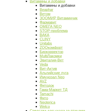
Витамины и добавки
Витамины и добавки
Beaphar
Ветом
ЗООМИР Витаминчик
Фармавит
ОМЕГА NEO
STOP-проблема
ВАКА
CLINY
Unitabs
ZOOкомфорт
Биокорректор
MultiЛакомки
Эвиталия-Вет
Veda
Вит-Актив
Альпийские луга
Имунозал Neo
AVZ
Фитодок
Гама-Маркет ТД
Tamachi
Фито
Neoterica
Welco
Средства для ухода за птицами