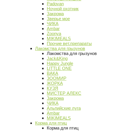
Padovan
Ночной охотник
Закрома
Зверье мое
ЧИКА
Ambar
Zoonya
MIKIMEALS
Прочие вет.препараты
Лакомства для грызунов
Лакомства для грызунов
Jack&King
Happy Jungle
LITTLE ONE
ВАКА
ЗООМИР
ЖОРКА
КУЗЯ
МИСТЕР АЛЕКС
Закрома
ЧИКА
Альпийские луга
Ambar
MIKIMEALS
Корма для птиц
Корма для птиц