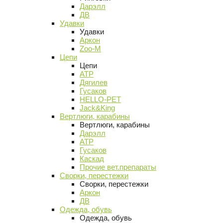
Дарэлл
ДВ
Удавки
Удавки
Аркон
Zoo-M
Цепи
Цепи
АТР
Дягилев
Гусаков
HELLO-PET
Jack&King
Вертлюги, карабины
Вертлюги, карабины
Дарэлл
АТР
Гусаков
Каскад
Прочие вет.препараты
Сворки, перестежки
Сворки, перестежки
Аркон
ДВ
Одежда, обувь
Одежда, обувь