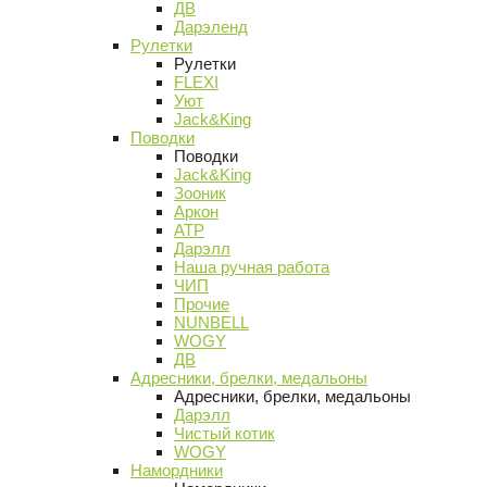
ДВ
Дарэленд
Рулетки
Рулетки
FLEXI
Уют
Jack&King
Поводки
Поводки
Jack&King
Зооник
Аркон
АТР
Дарэлл
Наша ручная работа
ЧИП
Прочие
NUNBELL
WOGY
ДВ
Адресники, брелки, медальоны
Адресники, брелки, медальоны
Дарэлл
Чистый котик
WOGY
Намордники