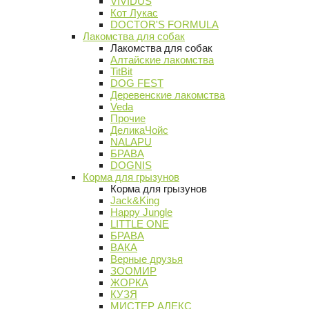
VIVIDUS
Кот Лукас
DOCTOR'S FORMULA
Лакомства для собак
Лакомства для собак
Алтайские лакомства
TitBit
DOG FEST
Деревенские лакомства
Veda
Прочие
ДеликаЧойс
NALAPU
БРАВА
DOGNIS
Корма для грызунов
Корма для грызунов
Jack&King
Happy Jungle
LITTLE ONE
БРАВА
ВАКА
Верные друзья
ЗООМИР
ЖОРКА
КУЗЯ
МИСТЕР АЛЕКС