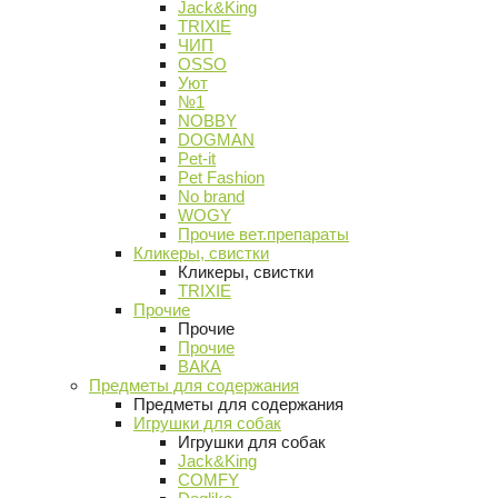
Jack&King
TRIXIE
ЧИП
OSSO
Уют
№1
NOBBY
DOGMAN
Pet-it
Pet Fashion
No brand
WOGY
Прочие вет.препараты
Кликеры, свистки
Кликеры, свистки
TRIXIE
Прочие
Прочие
Прочие
ВАКА
Предметы для содержания
Предметы для содержания
Игрушки для собак
Игрушки для собак
Jack&King
COMFY