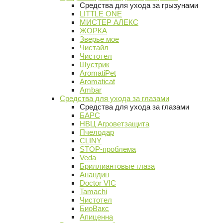
Средства для ухода за грызунами
LITTLE ONE
МИСТЕР АЛЕКС
ЖОРКА
Зверье мое
Чистайл
Чистотел
Шустрик
AromatiPet
Aromaticat
Ambar
Средства для ухода за глазами
Средства для ухода за глазами
БАРС
НВЦ Агроветзащита
Пчелодар
CLINY
STOP-проблема
Veda
Бриллиантовые глаза
Анандин
Doctor VIC
Tamachi
Чистотел
БиоВакс
Апиценна