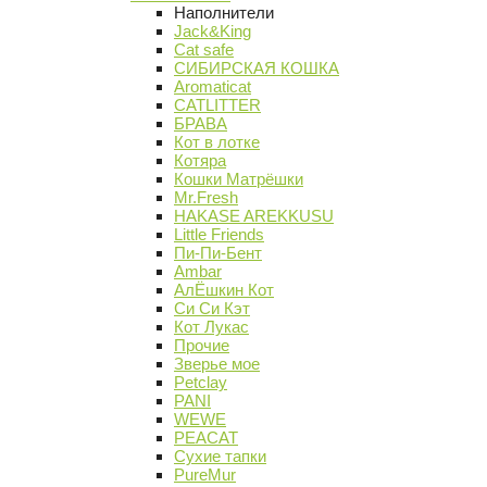
Наполнители
Jack&King
Cat safe
СИБИРСКАЯ КОШКА
Aromaticat
CATLITTER
БРАВА
Кот в лотке
Котяра
Кошки Матрёшки
Mr.Fresh
HAKASE AREKKUSU
Little Friends
Пи-Пи-Бент
Ambar
АлЁшкин Кот
Си Си Кэт
Кот Лукас
Прочие
Зверье мое
Petclay
PANI
WEWE
PEACAT
Сухие тапки
PureMur