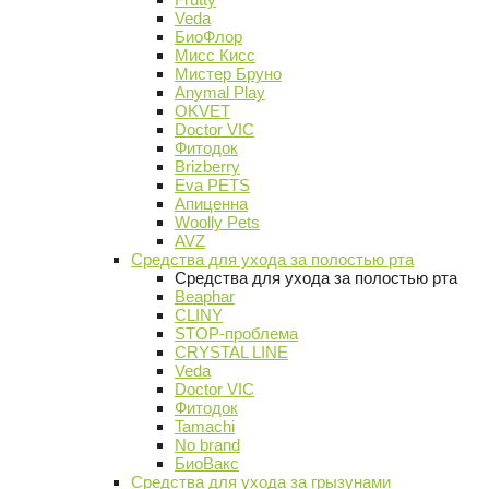
Veda
БиоФлор
Мисс Кисс
Мистер Бруно
Anymal Play
OKVET
Doctor VIC
Фитодок
Brizberry
Eva PETS
Апиценна
Woolly Pets
AVZ
Средства для ухода за полостью рта
Средства для ухода за полостью рта
Beaphar
CLINY
STOP-проблема
CRYSTAL LINE
Veda
Doctor VIC
Фитодок
Tamachi
No brand
БиоВакс
Средства для ухода за грызунами