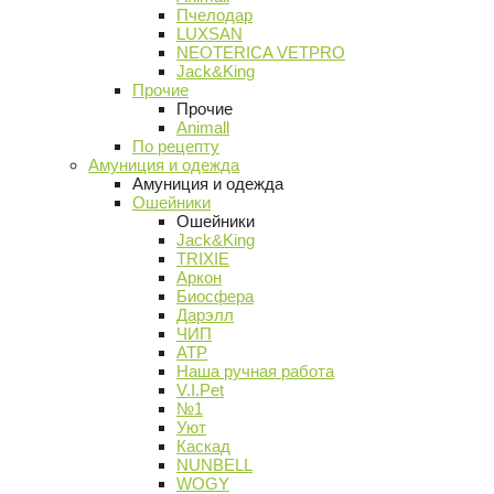
Пчелодар
LUXSAN
NEOTERICA VETPRO
Jack&King
Прочие
Прочие
Animall
По рецепту
Амуниция и одежда
Амуниция и одежда
Ошейники
Ошейники
Jack&King
TRIXIE
Аркон
Биосфера
Дарэлл
ЧИП
АТР
Наша ручная работа
V.I.Pet
№1
Уют
Каскад
NUNBELL
WOGY