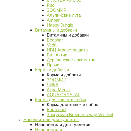
МИСТЕР АЛЕКС
Рио
ЗООМИР
Альпийские луга
Ambar
Happy Jungle
Витамины и добавки
Витамины и добавки
Beaphar
Veda
НВЦ Агроветзащита
Вит-Актив
Деревенские лакомства
Прочие
Корма и добавки
Корма и добавки
ЗООМИР
ЧИКА
Аква-Меню
AQUA CRYSTAL
Корма для кошек и собак
Корма для кошек и собак
Baurenhof
Зоогурман Breeder`s way Vet Diet
Наполнители для туалетов
Наполнители для туалетов
Наполнители