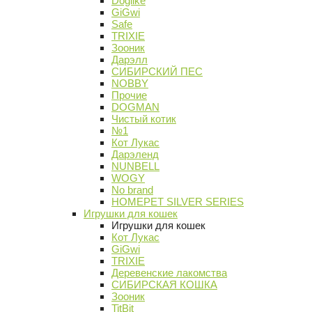
Doglike
GiGwi
Safe
TRIXIE
Зооник
Дарэлл
СИБИРСКИЙ ПЕС
NOBBY
Прочие
DOGMAN
Чистый котик
№1
Кот Лукас
Дарэленд
NUNBELL
WOGY
No brand
HOMEPET SILVER SERIES
Игрушки для кошек
Игрушки для кошек
Кот Лукас
GiGwi
TRIXIE
Деревенские лакомства
СИБИРСКАЯ КОШКА
Зооник
TitBit