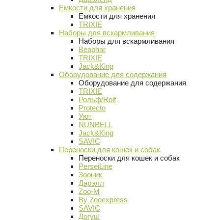
Емкости для хранения
Емкости для хранения
TRIXIE
Наборы для вскармливания
Наборы для вскармливания
Beaphar
TRIXIE
Jack&King
Оборудование для содержания
Оборудование для содержания
TRIXIE
Рольф/Rolf
Protecto
Уют
NUNBELL
Jack&King
SAVIC
Переноски для кошек и собак
Переноски для кошек и собак
PerseiLine
Зооник
Дарэлл
Zoo-M
By Zooexpress
SAVIC
Догуш