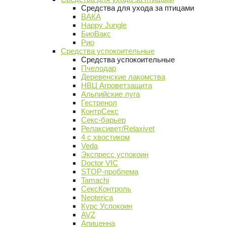
Средства для ухода за птицами
ВАКА
Happy Jungle
БиоВакс
Рио
Средства успокоительные
Средства успокоительные
Пчелодар
Деревенские лакомства
НВЦ Агроветзащита
Альпийские луга
Гестренол
КонтрСекс
Секс-барьер
Релаксивет/Relaxivet
4 с хвостиком
Veda
Экспресс успокоин
Doctor VIC
STOP-проблема
Tamachi
СексКонтроль
Neoterica
Курс Успокоин
AVZ
Апиценна