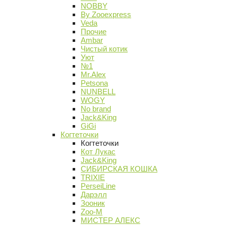
NOBBY
By Zooexpress
Veda
Прочие
Ambar
Чистый котик
Уют
№1
Mr.Alex
Petsona
NUNBELL
WOGY
No brand
Jack&King
GiGi
Когтеточки
Когтеточки
Кот Лукас
Jack&King
СИБИРСКАЯ КОШКА
TRIXIE
PerseiLine
Дарэлл
Зооник
Zoo-M
МИСТЕР АЛЕКС