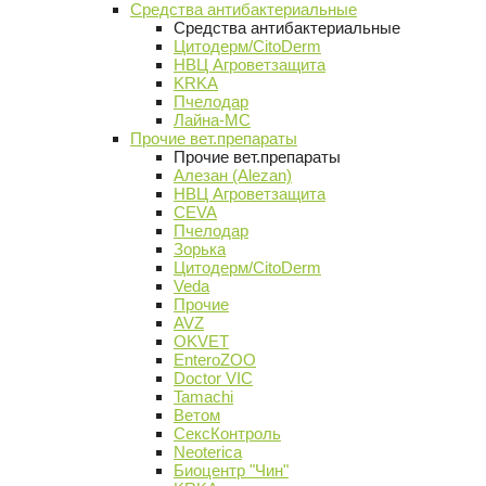
Средства антибактериальные
Средства антибактериальные
Цитодерм/CitoDerm
НВЦ Агроветзащита
KRKA
Пчелодар
Лайна-МС
Прочие вет.препараты
Прочие вет.препараты
Алезан (Alezan)
НВЦ Агроветзащита
CEVA
Пчелодар
Зорька
Цитодерм/CitoDerm
Veda
Прочие
AVZ
OKVET
EnteroZOO
Doctor VIC
Tamachi
Ветом
СексКонтроль
Neoterica
Биоцентр "Чин"