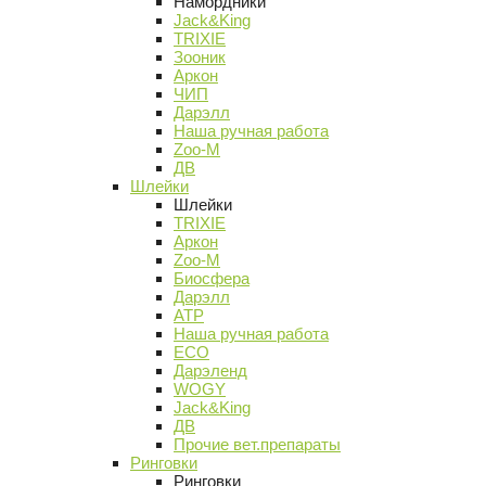
Намордники
Jack&King
TRIXIE
Зооник
Аркон
ЧИП
Дарэлл
Наша ручная работа
Zoo-M
ДВ
Шлейки
Шлейки
TRIXIE
Аркон
Zoo-M
Биосфера
Дарэлл
АТР
Наша ручная работа
ECO
Дарэленд
WOGY
Jack&King
ДВ
Прочие вет.препараты
Ринговки
Ринговки