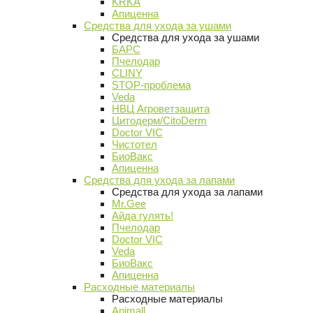
KRKA
Апиценна
Средства для ухода за ушами
Средства для ухода за ушами
БАРС
Пчелодар
CLINY
STOP-проблема
Veda
НВЦ Агроветзащита
Цитодерм/CitoDerm
Doctor VIC
Чистотел
БиоВакс
Апиценна
Средства для ухода за лапами
Средства для ухода за лапами
Mr.Gee
Айда гулять!
Пчелодар
Doctor VIC
Veda
БиоВакс
Апиценна
Расходные материалы
Расходные материалы
Animall