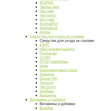
ЖОРКА
Зверье мое
Чистайл
Чистотел
Шустрик
AromatiPet
Aromaticat
Ambar
Средства для ухода за глазами
Средства для ухода за глазами
БАРС
НВЦ Агроветзащита
Пчелодар
CLINY
STOP-проблема
Veda
Бриллиантовые глаза
Анандин
Doctor VIC
Tamachi
Чистотел
БиоВакс
Апиценна
Витамины и добавки
Витамины и добавки
Beaphar