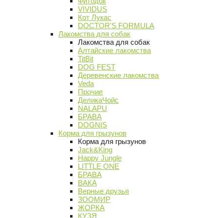
Фитодок
VIVIDUS
Кот Лукас
DOCTOR'S FORMULA
Лакомства для собак
Лакомства для собак
Алтайские лакомства
TitBit
DOG FEST
Деревенские лакомства
Veda
Прочие
ДеликаЧойс
NALAPU
БРАВА
DOGNIS
Корма для грызунов
Корма для грызунов
Jack&King
Happy Jungle
LITTLE ONE
БРАВА
ВАКА
Верные друзья
ЗООМИР
ЖОРКА
КУЗЯ