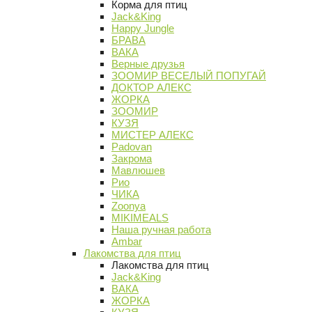
Корма для птиц
Jack&King
Happy Jungle
БРАВА
ВАКА
Верные друзья
ЗООМИР ВЕСЕЛЫЙ ПОПУГАЙ
ДОКТОР АЛЕКС
ЖОРКА
ЗООМИР
КУЗЯ
МИСТЕР АЛЕКС
Padovan
Закрома
Мавлюшев
Рио
ЧИКА
Zoonya
MIKIMEALS
Наша ручная работа
Ambar
Лакомства для птиц
Лакомства для птиц
Jack&King
ВАКА
ЖОРКА