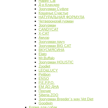
Happy Cat
Д-р Клаудер
Зоогурман Суфле
Кошачье Счастье
НАТУРАЛЬНАЯ ФОРМУЛА
Четвероногий гурман
Зоогурман
CANDYCAT
X-CAT
Амурр
Зоогурман пауч
Зоогурман BIG CAT
ВКУСМЯСИНА
Elato
Mr.Buffalo
Зоогурман HOLISTIC
Zoodiet
LEO&LUCY
Petibon
ENSO
P.E.P.P.O.
ЕМ ДО ДНА
Прочие
Siberia ZOO
Зоогурман Breeder`s way Vet Diet
Goodwin
Корма для собак