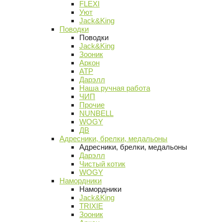
FLEXI
Уют
Jack&King
Поводки
Поводки
Jack&King
Зооник
Аркон
АТР
Дарэлл
Наша ручная работа
ЧИП
Прочие
NUNBELL
WOGY
ДВ
Адресники, брелки, медальоны
Адресники, брелки, медальоны
Дарэлл
Чистый котик
WOGY
Намордники
Намордники
Jack&King
TRIXIE
Зооник