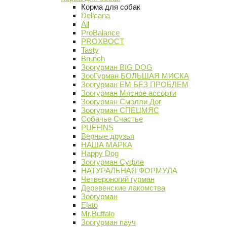
Корма для собак
Delicana
All
ProBalance
PROХВОСТ
Tasty
Brunch
Зоогурман BIG DOG
ЗооГурман БОЛЬШАЯ МИСКА
Зоогурман ЕМ БЕЗ ПРОБЛЕМ
Зоогурман Мясное ассорти
Зоогурман Смолли Дог
Зоогурман СПЕЦМЯС
Собачье Счастье
PUFFINS
Верные друзья
НАША МАРКА
Happy Dog
Зоогурман Суфле
НАТУРАЛЬНАЯ ФОРМУЛА
Четвероногий гурман
Деревенские лакомства
Зоогурман
Elato
Mr.Buffalo
Зоогурман пауч