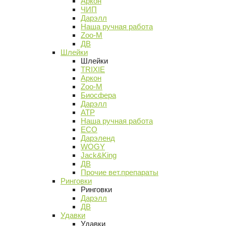
Аркон
ЧИП
Дарэлл
Наша ручная работа
Zoo-M
ДВ
Шлейки
Шлейки
TRIXIE
Аркон
Zoo-M
Биосфера
Дарэлл
АТР
Наша ручная работа
ECO
Дарэленд
WOGY
Jack&King
ДВ
Прочие вет.препараты
Ринговки
Ринговки
Дарэлл
ДВ
Удавки
Удавки