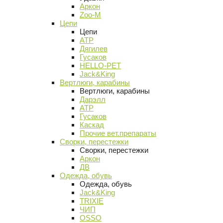
Аркон
Zoo-M
Цепи
Цепи
АТР
Дягилев
Гусаков
HELLO-PET
Jack&King
Вертлюги, карабины
Вертлюги, карабины
Дарэлл
АТР
Гусаков
Каскад
Прочие вет.препараты
Сворки, перестежки
Сворки, перестежки
Аркон
ДВ
Одежда, обувь
Одежда, обувь
Jack&King
TRIXIE
ЧИП
OSSO