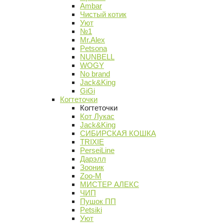
Ambar
Чистый котик
Уют
№1
Mr.Alex
Petsona
NUNBELL
WOGY
No brand
Jack&King
GiGi
Когтеточки
Когтеточки
Кот Лукас
Jack&King
СИБИРСКАЯ КОШКА
TRIXIE
PerseiLine
Дарэлл
Зооник
Zoo-M
МИСТЕР АЛЕКС
ЧИП
Пушок ПП
Petsiki
Уют