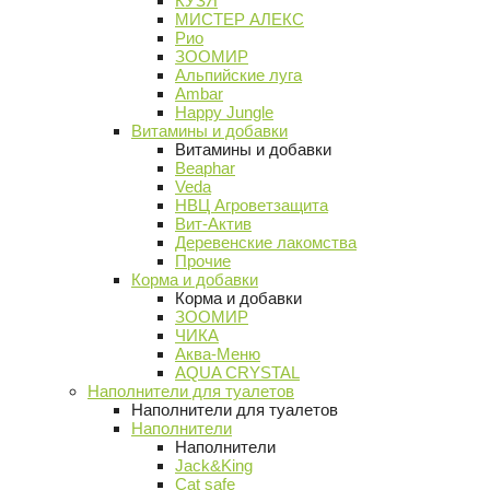
КУЗЯ
МИСТЕР АЛЕКС
Рио
ЗООМИР
Альпийские луга
Ambar
Happy Jungle
Витамины и добавки
Витамины и добавки
Beaphar
Veda
НВЦ Агроветзащита
Вит-Актив
Деревенские лакомства
Прочие
Корма и добавки
Корма и добавки
ЗООМИР
ЧИКА
Аква-Меню
AQUA CRYSTAL
Наполнители для туалетов
Наполнители для туалетов
Наполнители
Наполнители
Jack&King
Cat safe