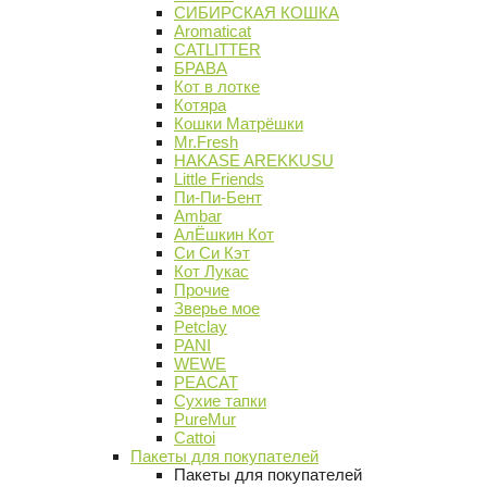
СИБИРСКАЯ КОШКА
Aromaticat
CATLITTER
БРАВА
Кот в лотке
Котяра
Кошки Матрёшки
Mr.Fresh
HAKASE AREKKUSU
Little Friends
Пи-Пи-Бент
Ambar
АлЁшкин Кот
Си Си Кэт
Кот Лукас
Прочие
Зверье мое
Petclay
PANI
WEWE
PEACAT
Сухие тапки
PureMur
Cattoi
Пакеты для покупателей
Пакеты для покупателей