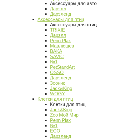
Аксессуары для авто
Дарэлл
Дарэленд
Аксессуары для птиц
Аксессуары для птиц
TRIXIE
Дарэлл
Penn Plax
Мавлюшев
ВАКА
SAVIC
№1
PetStandArt
OSSO
Дарэленд
Зооник
Jack&King
WOGY
Клетки для птиц
Клетки для птиц
Jack&King
Zoo Мой Мир
Penn Plax
№1
ECO
Дарэленд