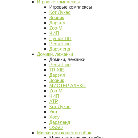
Игровые комплексы
Игровые комплексы
Кот Лукас
Зооник
Дарэлл
Zoo-M
ЧИП
Пушок ПП
PerseiLine
Дарэленд
Домики, лежанки
Домики, лежанки
PerseiLine
TRIXIE
Дарэлл
Зооник
МИСТЕР АЛЕКС
Zoo-M
ЧИП
АТР
Кот Лукас
Уют
Xody
Дарэленд
OSSO
Миски для кошек и собак
Миски для кошек и собак