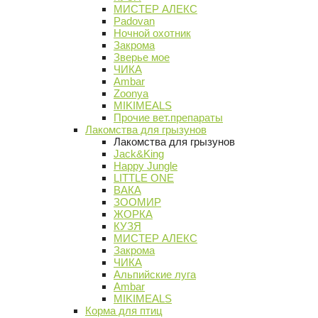
МИСТЕР АЛЕКС
Padovan
Ночной охотник
Закрома
Зверье мое
ЧИКА
Ambar
Zoonya
MIKIMEALS
Прочие вет.препараты
Лакомства для грызунов
Лакомства для грызунов
Jack&King
Happy Jungle
LITTLE ONE
ВАКА
ЗООМИР
ЖОРКА
КУЗЯ
МИСТЕР АЛЕКС
Закрома
ЧИКА
Альпийские луга
Ambar
MIKIMEALS
Корма для птиц