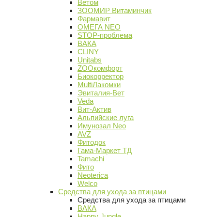
Ветом
ЗООМИР Витаминчик
Фармавит
ОМЕГА NEO
STOP-проблема
ВАКА
CLINY
Unitabs
ZOOкомфорт
Биокорректор
MultiЛакомки
Эвиталия-Вет
Veda
Вит-Актив
Альпийские луга
Имунозал Neo
AVZ
Фитодок
Гама-Маркет ТД
Tamachi
Фито
Neoterica
Welco
Средства для ухода за птицами
Средства для ухода за птицами
ВАКА
Happy Jungle