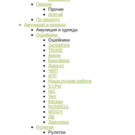
Прочие
Прочие
Animall
По рецепту
Амуниция и одежда
Амуниция и одежда
Ошейники
Ошейники
Jack&King
TRIXIE
Аркон
Биосфера
Дарэлл
ЧИП
АТР
Наша ручная работа
V.I.Pet
№1
Уют
Каскад
NUNBELL
WOGY
ДВ
Дарэленд
Рулетки
Рулетки