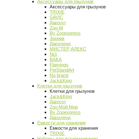
Аксессуары для грызунов
Аксессуары для грызунов
TRIXIE
SAVIC
Дарэлл
Zoo-M
By Zooexpress
Зооник
Дарэленд
МИСТЕР АЛЕКС
№1
ВАКА
Flamingo
PetStandArt
No brand
Jack&King
Клетки для грызунов
Клетки для грызунов
Jack&King
Дарэлл
Zoo Мой Мир
By Zooexpress
Дарэленд
Емкости для хранения
Емкости для хранения
TRIXIE
Наборы для вскармливания