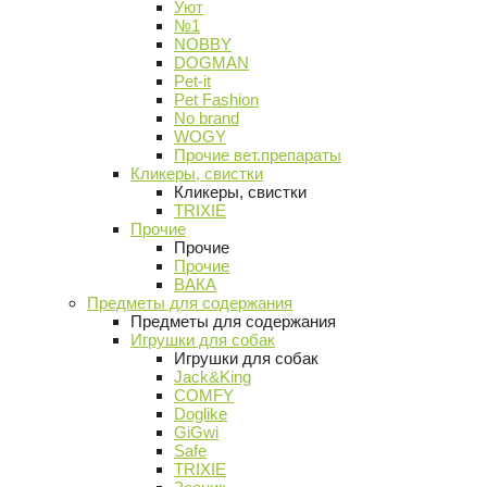
Уют
№1
NOBBY
DOGMAN
Pet-it
Pet Fashion
No brand
WOGY
Прочие вет.препараты
Кликеры, свистки
Кликеры, свистки
TRIXIE
Прочие
Прочие
Прочие
ВАКА
Предметы для содержания
Предметы для содержания
Игрушки для собак
Игрушки для собак
Jack&King
COMFY
Doglike
GiGwi
Safe
TRIXIE