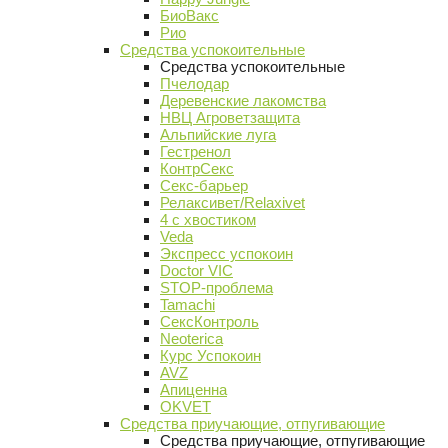
БиоВакс
Рио
Средства успокоительные
Средства успокоительные
Пчелодар
Деревенские лакомства
НВЦ Агроветзащита
Альпийские луга
Гестренол
КонтрСекс
Секс-барьер
Релаксивет/Relaxivet
4 с хвостиком
Veda
Экспресс успокоин
Doctor VIC
STOP-проблема
Tamachi
СексКонтроль
Neoterica
Курс Успокоин
AVZ
Апиценна
OKVET
Средства приучающие, отпугивающие
Средства приучающие, отпугивающие