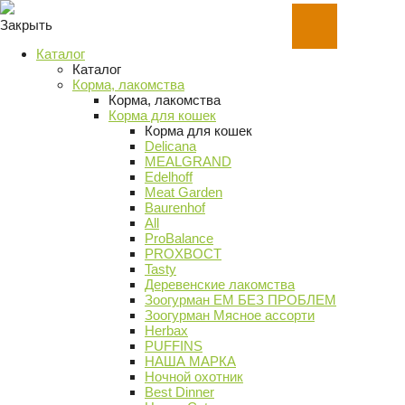
Закрыть
Каталог
Каталог
Корма, лакомства
Корма, лакомства
Корма для кошек
Корма для кошек
Delicana
MEALGRAND
Edelhoff
Meat Garden
Baurenhof
All
ProBalance
PROХВОСТ
Tasty
Деревенские лакомства
Зоогурман ЕМ БЕЗ ПРОБЛЕМ
Зоогурман Мясное ассорти
Herbax
PUFFINS
НАША МАРКА
Ночной охотник
Best Dinner