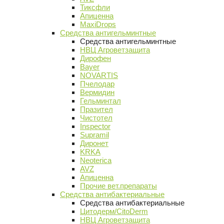
Тиксфли
Апиценна
MaxiDrops
Средства антигельминтные
Средства антигельминтные
НВЦ Агроветзащита
Дирофен
Bayer
NOVARTIS
Пчелодар
Вермидин
Гельминтал
Празител
Чистотел
Inspector
Supramil
Диронет
KRKA
Neoterica
AVZ
Апиценна
Прочие вет.препараты
Средства антибактериальные
Средства антибактериальные
Цитодерм/CitoDerm
НВЦ Агроветзащита