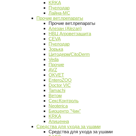
KRKA
Пчелодар
Лайна-МС
Прочие вет.препараты
Прочие вет.препараты
Алезан (Alezan)
НВЦ Агроветзащита
CEVA
Пчелодар
Зорька
Цитодерм/CitoDerm
Veda
Прочие
AVZ
OKVET
EnteroZOO
Doctor VIC
Tamachi
Ветом
СексКонтроль
Neoterica
Биоцентр "Чин"
KRKA
Апиценна
Средства для ухода за ушами
Средства для ухода за ушами