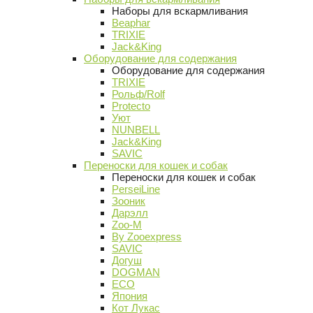
Наборы для вскармливания
Beaphar
TRIXIE
Jack&King
Оборудование для содержания
Оборудование для содержания
TRIXIE
Рольф/Rolf
Protecto
Уют
NUNBELL
Jack&King
SAVIC
Переноски для кошек и собак
Переноски для кошек и собак
PerseiLine
Зооник
Дарэлл
Zoo-M
By Zooexpress
SAVIC
Догуш
DOGMAN
ECO
Япония
Кот Лукас