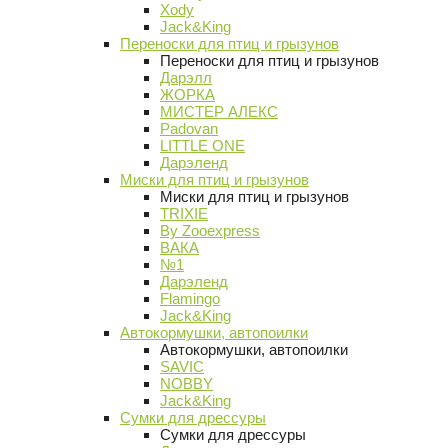
Xody
Jack&King
Переноски для птиц и грызунов
Переноски для птиц и грызунов
Дарэлл
ЖОРКА
МИСТЕР АЛЕКС
Padovan
LITTLE ONE
Дарэленд
Миски для птиц и грызунов
Миски для птиц и грызунов
TRIXIE
By Zooexpress
ВАКА
№1
Дарэленд
Flamingo
Jack&King
Автокормушки, автопоилки
Автокормушки, автопоилки
SAVIC
NOBBY
Jack&King
Сумки для дрессуры
Сумки для дрессуры