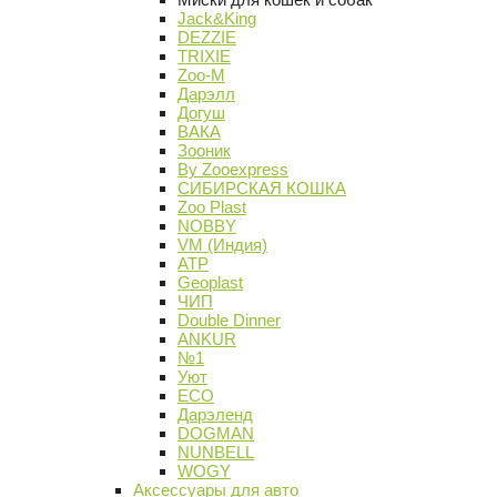
Jack&King
DEZZIE
TRIXIE
Zoo-M
Дарэлл
Догуш
ВАКА
Зооник
By Zooexpress
СИБИРСКАЯ КОШКА
Zoo Plast
NOBBY
VM (Индия)
АТР
Geoplast
ЧИП
Double Dinner
ANKUR
№1
Уют
ECO
Дарэленд
DOGMAN
NUNBELL
WOGY
Аксессуары для авто