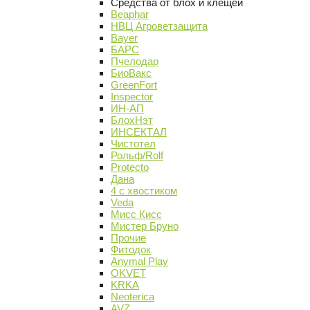
Средства от блох и клещей
Beaphar
НВЦ Агроветзащита
Bayer
БАРС
Пчелодар
БиоВакс
GreenFort
Inspector
ИН-АП
БлохНэт
ИНСЕКТАЛ
Чистотел
Рольф/Rolf
Protecto
Дана
4 с хвостиком
Veda
Мисс Кисс
Мистер Бруно
Прочие
Фитодок
Anymal Play
OKVET
KRKA
Neoterica
AVZ