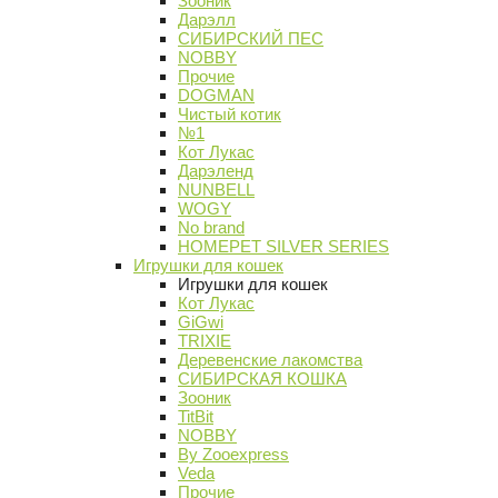
Зооник
Дарэлл
СИБИРСКИЙ ПЕС
NOBBY
Прочие
DOGMAN
Чистый котик
№1
Кот Лукас
Дарэленд
NUNBELL
WOGY
No brand
HOMEPET SILVER SERIES
Игрушки для кошек
Игрушки для кошек
Кот Лукас
GiGwi
TRIXIE
Деревенские лакомства
СИБИРСКАЯ КОШКА
Зооник
TitBit
NOBBY
By Zooexpress
Veda
Прочие