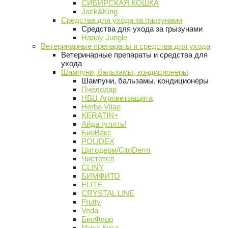
СИБИРСКАЯ КОШКА
Jack&King
Средства для ухода за грызунами
Средства для ухода за грызунами
Happy Jungle
Ветеринарные препараты и средства для ухода
Ветеринарные препараты и средства для
ухода
Шампуни, бальзамы, кондиционеры
Шампуни, бальзамы, кондиционеры
Пчелодар
НВЦ Агроветзащита
Herba Vitae
KERATIN+
Айда гулять!
БиоВакс
POLIDEX
Цитодерм/CitoDerm
Чистотел
CLINY
БИМФИТО
ELITE
CRYSTAL LINE
Frutty
Veda
БиоФлор
Мисс Кисс