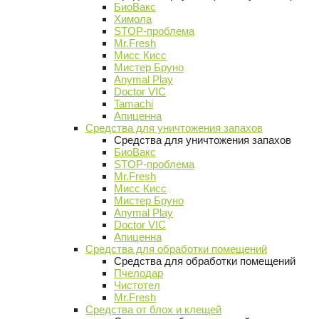
БиоВакс
Химола
STOP-проблема
Mr.Fresh
Мисс Кисс
Мистер Бруно
Anymal Play
Doctor VIC
Tamachi
Апиценна
Средства для уничтожения запахов
Средства для уничтожения запахов
БиоВакс
STOP-проблема
Mr.Fresh
Мисс Кисс
Мистер Бруно
Anymal Play
Doctor VIC
Апиценна
Средства для обработки помещений
Средства для обработки помещений
Пчелодар
Чистотел
Mr.Fresh
Средства от блох и клещей