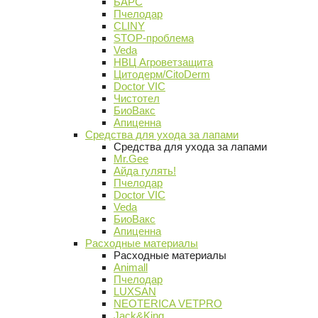
БАРС
Пчелодар
CLINY
STOP-проблема
Veda
НВЦ Агроветзащита
Цитодерм/CitoDerm
Doctor VIC
Чистотел
БиоВакс
Апиценна
Средства для ухода за лапами
Средства для ухода за лапами
Mr.Gee
Айда гулять!
Пчелодар
Doctor VIC
Veda
БиоВакс
Апиценна
Расходные материалы
Расходные материалы
Animall
Пчелодар
LUXSAN
NEOTERICA VETPRO
Jack&King