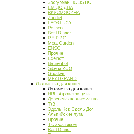
Зоогурман HOLISTIC
ЕМ ДО ДНА
ВКУСМЯСИНА
Zoodiet
LEO&LUCY
Petibon
Best Dinner
P.E.P.P.O.
Meat Garden
ENSO
Прочие
Edelhoff
Baurenhof
Siberia ZOO
Goodwin
MEALGRAND
Лакомства для кошек
Лакомства для кошек
НВЦ Агроветзащита
Деревенские лакомства
TitBit
Эдель Кет, Эдель Дог
Альпийские луга
Прочие
4 с хвостиком
Best Dinner