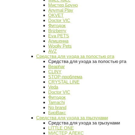
Мистер Бруно
Anymal Play
OKVET
Doctor VIC
Фитодок
Brizberry
Eva PETS
Апиценна
Woolly Pets
AVZ
Средства для ухода за полостью рта
Средства для ухода за полостью рта
Beaphar
CLINY
STOP-проблема
CRYSTAL LINE
Veda
Doctor VIC
Фитодок
Tamachi
No brand
БиоВакс
Средства для ухода за грызунами
Средства для ухода за грызунами
LITTLE ONE
МИСТЕР АЛЕКС