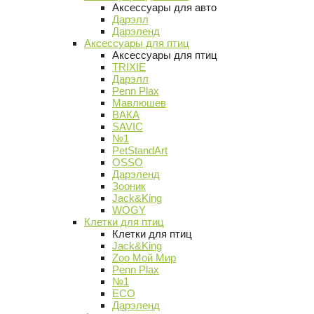
Аксессуары для авто
Дарэлл
Дарэленд
Аксессуары для птиц
Аксессуары для птиц
TRIXIE
Дарэлл
Penn Plax
Мавлюшев
ВАКА
SAVIC
№1
PetStandArt
OSSO
Дарэленд
Зооник
Jack&King
WOGY
Клетки для птиц
Клетки для птиц
Jack&King
Zoo Мой Мир
Penn Plax
№1
ECO
Дарэленд