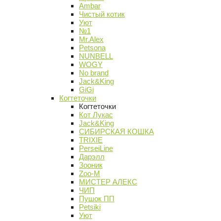
Ambar
Чистый котик
Уют
№1
Mr.Alex
Petsona
NUNBELL
WOGY
No brand
Jack&King
GiGi
Когтеточки
Когтеточки
Кот Лукас
Jack&King
СИБИРСКАЯ КОШКА
TRIXIE
PerseiLine
Дарэлл
Зооник
Zoo-M
МИСТЕР АЛЕКС
ЧИП
Пушок ПП
Petsiki
Уют