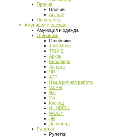
Прочие
Прочие
Animall
По рецепту
Амуниция и одежда
Амуниция и одежда
Ошейники
Ошейники
Jack&King
TRIXIE
Аркон
Биосфера
Дарэлл
ЧИП
АТР
Наша ручная работа
V.I.Pet
№1
Уют
Каскад
NUNBELL
WOGY
ДВ
Дарэленд
Рулетки
Рулетки