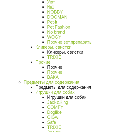
Уют
№1
NOBBY
DOGMAN
Pet-it
Pet Fashion
No brand
WOGY
Прочие вет.препараты
Кликеры, свистки
Кликеры, свистки
TRIXIE
Прочие
Прочие
Прочие
ВАКА
Предметы для содержания
Предметы для содержания
Игрушки для собак
Игрушки для собак
Jack&King
COMFY
Doglike
GiGwi
Safe
TRIXIE