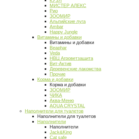
КУЗЯ
МИСТЕР АЛЕКС
Рио
ЗООМИР
Альпийские луга
Ambar
Happy Jungle
Витамины и добавки
Витамины и добавки
Beaphar
Veda
НВЦ Агроветзащита
Вит-Актив
Деревенские лакомства
Прочие
Корма и добавки
Корма и добавки
ЗООМИР
ЧИКА
Аква-Меню
AQUA CRYSTAL
Наполнители для туалетов
Наполнители для туалетов
Наполнители
Наполнители
Jack&King
Cat safe