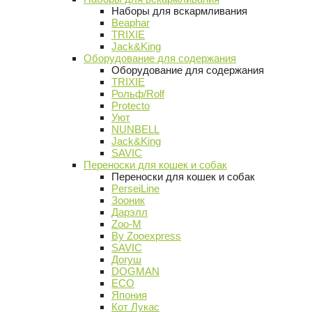
Наборы для вскармливания
Beaphar
TRIXIE
Jack&King
Оборудование для содержания
Оборудование для содержания
TRIXIE
Рольф/Rolf
Protecto
Уют
NUNBELL
Jack&King
SAVIC
Переноски для кошек и собак
Переноски для кошек и собак
PerseiLine
Зооник
Дарэлл
Zoo-M
By Zooexpress
SAVIC
Догуш
DOGMAN
ECO
Япония
Кот Лукас