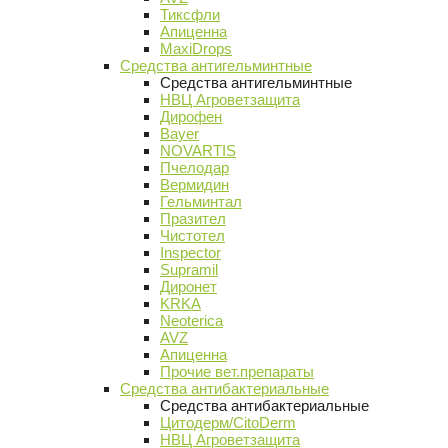
Тиксфли
Апиценна
MaxiDrops
Средства антигельминтные
Средства антигельминтные
НВЦ Агроветзащита
Дирофен
Bayer
NOVARTIS
Пчелодар
Вермидин
Гельминтал
Празител
Чистотел
Inspector
Supramil
Диронет
KRKA
Neoterica
AVZ
Апиценна
Прочие вет.препараты
Средства антибактериальные
Средства антибактериальные
Цитодерм/CitoDerm
НВЦ Агроветзащита