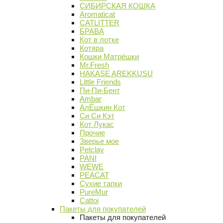
СИБИРСКАЯ КОШКА
Aromaticat
CATLITTER
БРАВА
Кот в лотке
Котяра
Кошки Матрёшки
Mr.Fresh
HAKASE AREKKUSU
Little Friends
Пи-Пи-Бент
Ambar
АлЁшкин Кот
Си Си Кэт
Кот Лукас
Прочие
Зверье мое
Petclay
PANI
WEWE
PEACAT
Сухие тапки
PureMur
Cattoi
Пакеты для покупателей
Пакеты для покупателей