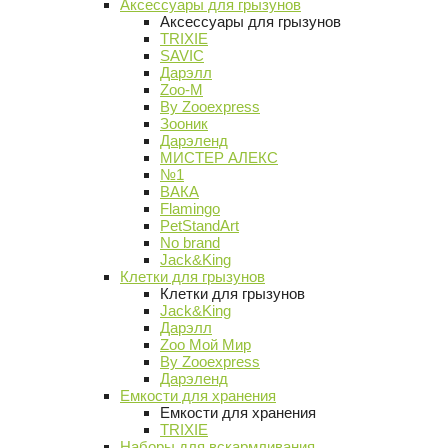
Аксессуары для грызунов
Аксессуары для грызунов
TRIXIE
SAVIC
Дарэлл
Zoo-M
By Zooexpress
Зооник
Дарэленд
МИСТЕР АЛЕКС
№1
ВАКА
Flamingo
PetStandArt
No brand
Jack&King
Клетки для грызунов
Клетки для грызунов
Jack&King
Дарэлл
Zoo Мой Мир
By Zooexpress
Дарэленд
Емкости для хранения
Емкости для хранения
TRIXIE
Наборы для вскармливания