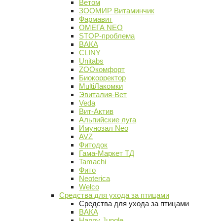
Ветом
ЗООМИР Витаминчик
Фармавит
ОМЕГА NEO
STOP-проблема
ВАКА
CLINY
Unitabs
ZOOкомфорт
Биокорректор
MultiЛакомки
Эвиталия-Вет
Veda
Вит-Актив
Альпийские луга
Имунозал Neo
AVZ
Фитодок
Гама-Маркет ТД
Tamachi
Фито
Neoterica
Welco
Средства для ухода за птицами
Средства для ухода за птицами
ВАКА
Happy Jungle