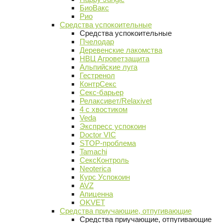
БиоВакс
Рио
Средства успокоительные
Средства успокоительные
Пчелодар
Деревенские лакомства
НВЦ Агроветзащита
Альпийские луга
Гестренол
КонтрСекс
Секс-барьер
Релаксивет/Relaxivet
4 с хвостиком
Veda
Экспресс успокоин
Doctor VIC
STOP-проблема
Tamachi
СексКонтроль
Neoterica
Курс Успокоин
AVZ
Апиценна
OKVET
Средства приучающие, отпугивающие
Средства приучающие, отпугивающие