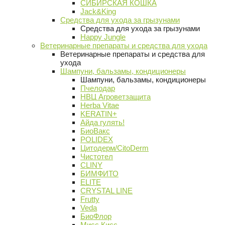
СИБИРСКАЯ КОШКА
Jack&King
Средства для ухода за грызунами
Средства для ухода за грызунами
Happy Jungle
Ветеринарные препараты и средства для ухода
Ветеринарные препараты и средства для
ухода
Шампуни, бальзамы, кондиционеры
Шампуни, бальзамы, кондиционеры
Пчелодар
НВЦ Агроветзащита
Herba Vitae
KERATIN+
Айда гулять!
БиоВакс
POLIDEX
Цитодерм/CitoDerm
Чистотел
CLINY
БИМФИТО
ELITE
CRYSTAL LINE
Frutty
Veda
БиоФлор
Мисс Кисс