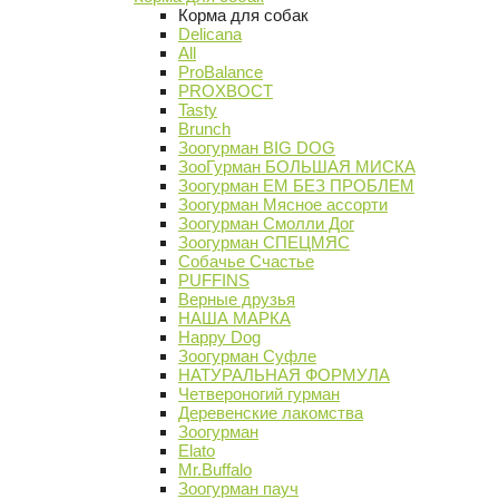
Корма для собак
Delicana
All
ProBalance
PROХВОСТ
Tasty
Brunch
Зоогурман BIG DOG
ЗооГурман БОЛЬШАЯ МИСКА
Зоогурман ЕМ БЕЗ ПРОБЛЕМ
Зоогурман Мясное ассорти
Зоогурман Смолли Дог
Зоогурман СПЕЦМЯС
Собачье Счастье
PUFFINS
Верные друзья
НАША МАРКА
Happy Dog
Зоогурман Суфле
НАТУРАЛЬНАЯ ФОРМУЛА
Четвероногий гурман
Деревенские лакомства
Зоогурман
Elato
Mr.Buffalo
Зоогурман пауч