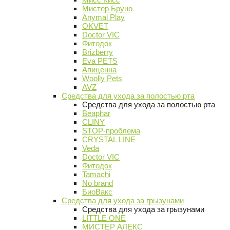
Мистер Бруно
Anymal Play
OKVET
Doctor VIC
Фитодок
Brizberry
Eva PETS
Апиценна
Woolly Pets
AVZ
Средства для ухода за полостью рта
Средства для ухода за полостью рта
Beaphar
CLINY
STOP-проблема
CRYSTAL LINE
Veda
Doctor VIC
Фитодок
Tamachi
No brand
БиоВакс
Средства для ухода за грызунами
Средства для ухода за грызунами
LITTLE ONE
МИСТЕР АЛЕКС