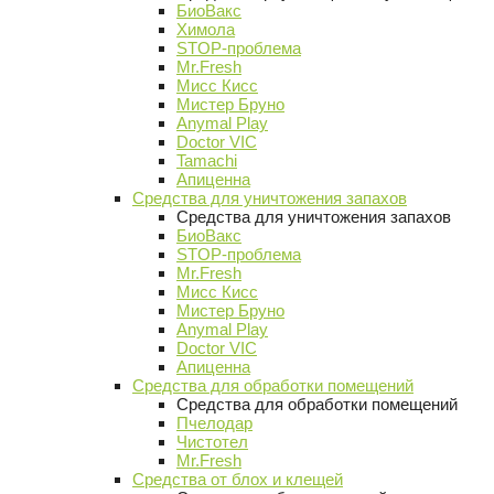
БиоВакс
Химола
STOP-проблема
Mr.Fresh
Мисс Кисс
Мистер Бруно
Anymal Play
Doctor VIC
Tamachi
Апиценна
Средства для уничтожения запахов
Средства для уничтожения запахов
БиоВакс
STOP-проблема
Mr.Fresh
Мисс Кисс
Мистер Бруно
Anymal Play
Doctor VIC
Апиценна
Средства для обработки помещений
Средства для обработки помещений
Пчелодар
Чистотел
Mr.Fresh
Средства от блох и клещей