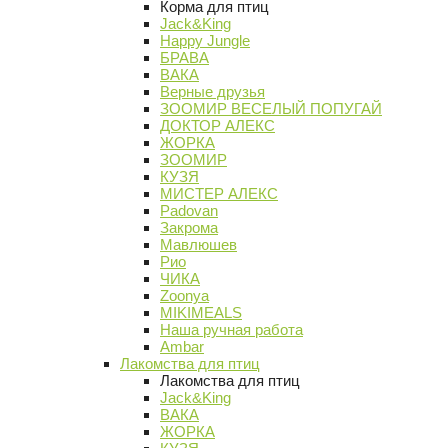
Корма для птиц
Jack&King
Happy Jungle
БРАВА
ВАКА
Верные друзья
ЗООМИР ВЕСЕЛЫЙ ПОПУГАЙ
ДОКТОР АЛЕКС
ЖОРКА
ЗООМИР
КУЗЯ
МИСТЕР АЛЕКС
Padovan
Закрома
Мавлюшев
Рио
ЧИКА
Zoonya
MIKIMEALS
Наша ручная работа
Ambar
Лакомства для птиц
Лакомства для птиц
Jack&King
ВАКА
ЖОРКА