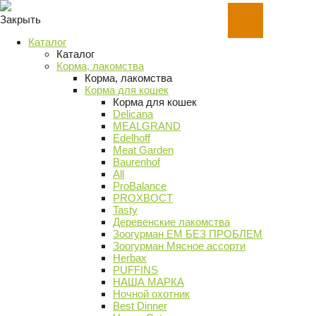
Закрыть
Каталог
Каталог
Корма, лакомства
Корма, лакомства
Корма для кошек
Корма для кошек
Delicana
MEALGRAND
Edelhoff
Meat Garden
Baurenhof
All
ProBalance
PROХВОСТ
Tasty
Деревенские лакомства
Зоогурман ЕМ БЕЗ ПРОБЛЕМ
Зоогурман Мясное ассорти
Herbax
PUFFINS
НАША МАРКА
Ночной охотник
Best Dinner