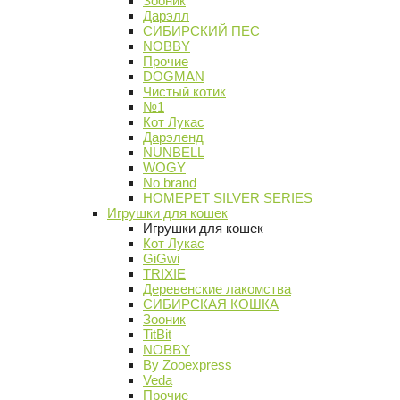
Зооник
Дарэлл
СИБИРСКИЙ ПЕС
NOBBY
Прочие
DOGMAN
Чистый котик
№1
Кот Лукас
Дарэленд
NUNBELL
WOGY
No brand
HOMEPET SILVER SERIES
Игрушки для кошек
Игрушки для кошек
Кот Лукас
GiGwi
TRIXIE
Деревенские лакомства
СИБИРСКАЯ КОШКА
Зооник
TitBit
NOBBY
By Zooexpress
Veda
Прочие