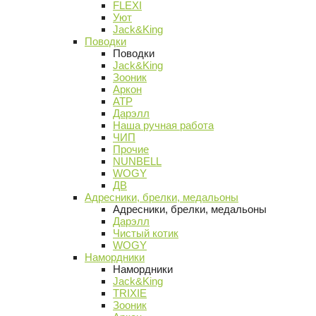
FLEXI
Уют
Jack&King
Поводки
Поводки
Jack&King
Зооник
Аркон
АТР
Дарэлл
Наша ручная работа
ЧИП
Прочие
NUNBELL
WOGY
ДВ
Адресники, брелки, медальоны
Адресники, брелки, медальоны
Дарэлл
Чистый котик
WOGY
Намордники
Намордники
Jack&King
TRIXIE
Зооник