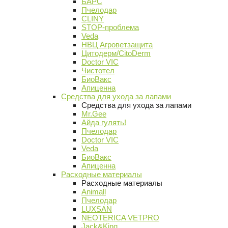
БАРС
Пчелодар
CLINY
STOP-проблема
Veda
НВЦ Агроветзащита
Цитодерм/CitoDerm
Doctor VIC
Чистотел
БиоВакс
Апиценна
Средства для ухода за лапами
Средства для ухода за лапами
Mr.Gee
Айда гулять!
Пчелодар
Doctor VIC
Veda
БиоВакс
Апиценна
Расходные материалы
Расходные материалы
Animall
Пчелодар
LUXSAN
NEOTERICA VETPRO
Jack&King