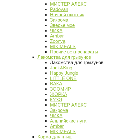
МИСТЕР АЛЕКС
Padovan
Ночной охотник
Закрома
Зверье мое
ЧИКА
Ambar
Zoonya
MIKIMEALS
Прочие вет.препараты
Лакомства для грызунов
Лакомства для грызунов
Jack&King
Happy Jungle
LITTLE ONE
ВАКА
ЗООМИР
ЖОРКА
КУЗЯ
МИСТЕР АЛЕКС
Закрома
ЧИКА
Альпийские луга
Ambar
MIKIMEALS
Корма для птиц