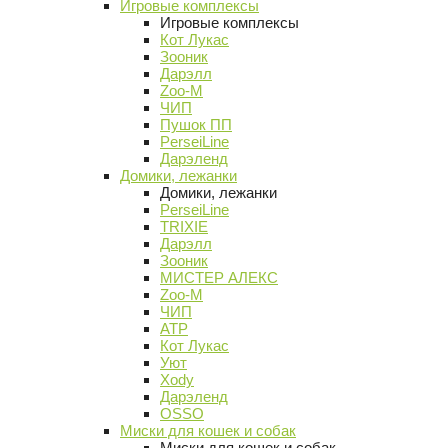
Игровые комплексы
Игровые комплексы
Кот Лукас
Зооник
Дарэлл
Zoo-M
ЧИП
Пушок ПП
PerseiLine
Дарэленд
Домики, лежанки
Домики, лежанки
PerseiLine
TRIXIE
Дарэлл
Зооник
МИСТЕР АЛЕКС
Zoo-M
ЧИП
АТР
Кот Лукас
Уют
Xody
Дарэленд
OSSO
Миски для кошек и собак
Миски для кошек и собак