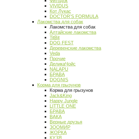
Фитодок
VIVIDUS
Кот Лукас
DOCTOR'S FORMULA
Лакомства для собак
Лакомства для собак
Алтайские лакомства
TitBit
DOG FEST
Деревенские лакомства
Veda
Прочие
ДеликаЧойс
NALAPU
БРАВА
DOGNIS
Корма для грызунов
Корма для грызунов
Jack&King
Happy Jungle
LITTLE ONE
БРАВА
ВАКА
Верные друзья
ЗООМИР
ЖОРКА
КУЗЯ