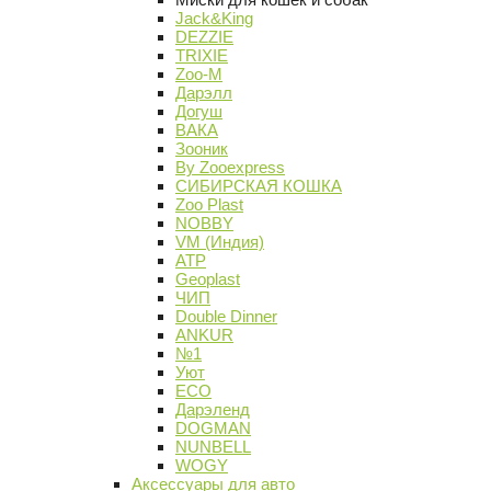
Jack&King
DEZZIE
TRIXIE
Zoo-M
Дарэлл
Догуш
ВАКА
Зооник
By Zooexpress
СИБИРСКАЯ КОШКА
Zoo Plast
NOBBY
VM (Индия)
АТР
Geoplast
ЧИП
Double Dinner
ANKUR
№1
Уют
ECO
Дарэленд
DOGMAN
NUNBELL
WOGY
Аксессуары для авто