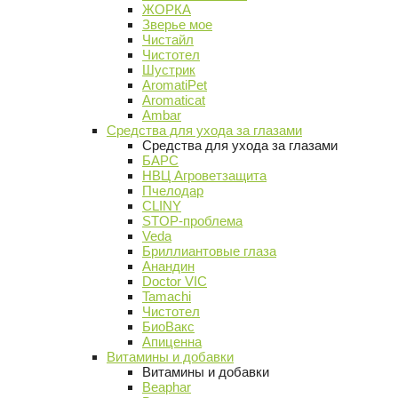
ЖОРКА
Зверье мое
Чистайл
Чистотел
Шустрик
AromatiPet
Aromaticat
Ambar
Средства для ухода за глазами
Средства для ухода за глазами
БАРС
НВЦ Агроветзащита
Пчелодар
CLINY
STOP-проблема
Veda
Бриллиантовые глаза
Анандин
Doctor VIC
Tamachi
Чистотел
БиоВакс
Апиценна
Витамины и добавки
Витамины и добавки
Beaphar