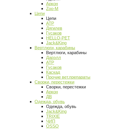
Аркон
Zoo-M
Цепи
Цепи
АТР
Дягилев
Гусаков
HELLO-PET
Jack&King
Вертлюги, карабины
Вертлюги, карабины
Дарэлл
АТР
Гусаков
Каскад
Прочие вет.препараты
Сворки, перестежки
Сворки, перестежки
Аркон
ДВ
Одежда, обувь
Одежда, обувь
Jack&King
TRIXIE
ЧИП
OSSO