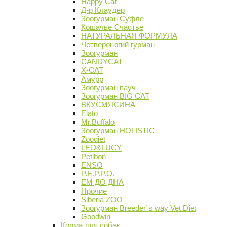
Happy Cat
Д-р Клаудер
Зоогурман Суфле
Кошачье Счастье
НАТУРАЛЬНАЯ ФОРМУЛА
Четвероногий гурман
Зоогурман
CANDYCAT
X-CAT
Амурр
Зоогурман пауч
Зоогурман BIG CAT
ВКУСМЯСИНА
Elato
Mr.Buffalo
Зоогурман HOLISTIC
Zoodiet
LEO&LUCY
Petibon
ENSO
P.E.P.P.O.
ЕМ ДО ДНА
Прочие
Siberia ZOO
Зоогурман Breeder`s way Vet Diet
Goodwin
Корма для собак