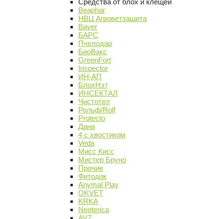
Средства от блох и клещей
Beaphar
НВЦ Агроветзащита
Bayer
БАРС
Пчелодар
БиоВакс
GreenFort
Inspector
ИН-АП
БлохНэт
ИНСЕКТАЛ
Чистотел
Рольф/Rolf
Protecto
Дана
4 с хвостиком
Veda
Мисс Кисс
Мистер Бруно
Прочие
Фитодок
Anymal Play
OKVET
KRKA
Neoterica
AVZ