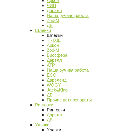
Аркон
ЧИП
Дарэлл
Наша ручная работа
Zoo-M
ДВ
Шлейки
Шлейки
TRIXIE
Аркон
Zoo-M
Биосфера
Дарэлл
АТР
Наша ручная работа
ECO
Дарэленд
WOGY
Jack&King
ДВ
Прочие вет.препараты
Ринговки
Ринговки
Дарэлл
ДВ
Удавки
Удавки