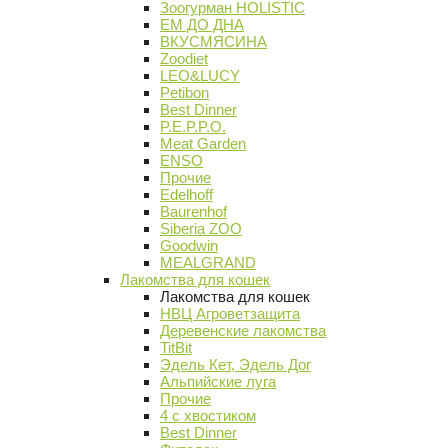
Зоогурман HOLISTIC
ЕМ ДО ДНА
ВКУСМЯСИНА
Zoodiet
LEO&LUCY
Petibon
Best Dinner
P.E.P.P.O.
Meat Garden
ENSO
Прочие
Edelhoff
Baurenhof
Siberia ZOO
Goodwin
MEALGRAND
Лакомства для кошек
Лакомства для кошек
НВЦ Агроветзащита
Деревенские лакомства
TitBit
Эдель Кет, Эдель Дог
Альпийские луга
Прочие
4 с хвостиком
Best Dinner