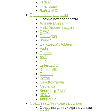
KRKA
Пчелодар
Лайна-МС
Прочие вет.препараты
Прочие вет.препараты
Алезан (Alezan)
НВЦ Агроветзащита
CEVA
Пчелодар
Зорька
Цитодерм/CitoDerm
Veda
Прочие
AVZ
OKVET
EnteroZOO
Doctor VIC
Tamachi
Ветом
СексКонтроль
Neoterica
Биоцентр "Чин"
KRKA
Апиценна
Средства для ухода за ушами
Средства для ухода за ушами