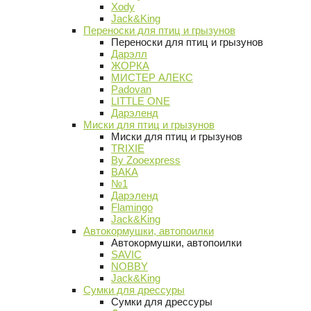
Xody
Jack&King
Переноски для птиц и грызунов
Переноски для птиц и грызунов
Дарэлл
ЖОРКА
МИСТЕР АЛЕКС
Padovan
LITTLE ONE
Дарэленд
Миски для птиц и грызунов
Миски для птиц и грызунов
TRIXIE
By Zooexpress
ВАКА
№1
Дарэленд
Flamingo
Jack&King
Автокормушки, автопоилки
Автокормушки, автопоилки
SAVIC
NOBBY
Jack&King
Сумки для дрессуры
Сумки для дрессуры