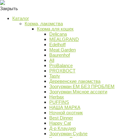
Закрыть
Каталог
Корма, лакомства
Корма для кошек
Delicana
MEALGRAND
Edelhoff
Meat Garden
Baurenhof
All
ProBalance
PROХВОСТ
Tasty
Деревенские лакомства
Зоогурман ЕМ БЕЗ ПРОБЛЕМ
Зоогурман Мясное ассорти
Herbax
PUFFINS
НАША МАРКА
Ночной охотник
Best Dinner
Happy Cat
Д-р Клаудер
Зоогурман Суфле