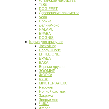
Алтайские лакомства
TitBit
DOG FEST
Деревенские лакомства
Veda
Прочие
ДеликаЧойс
NALAPU
БРАВА
DOGNIS
Корма для грызунов
Jack&King
Happy Jungle
LITTLE ONE
БРАВА
ВАКА
Верные друзья
ЗООМИР
ЖОРКА
КУЗЯ
МИСТЕР АЛЕКС
Padovan
Ночной охотник
Закрома
Зверье мое
ЧИКА
Ambar