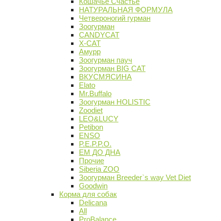
Кошачье Счастье
НАТУРАЛЬНАЯ ФОРМУЛА
Четвероногий гурман
Зоогурман
CANDYCAT
X-CAT
Амурр
Зоогурман пауч
Зоогурман BIG CAT
ВКУСМЯСИНА
Elato
Mr.Buffalo
Зоогурман HOLISTIC
Zoodiet
LEO&LUCY
Petibon
ENSO
P.E.P.P.O.
ЕМ ДО ДНА
Прочие
Siberia ZOO
Зоогурман Breeder`s way Vet Diet
Goodwin
Корма для собак
Delicana
All
ProBalance