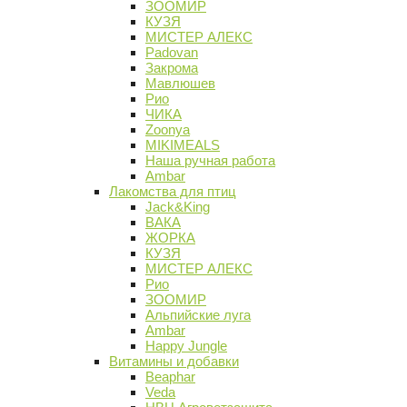
ЗООМИР
КУЗЯ
МИСТЕР АЛЕКС
Padovan
Закрома
Мавлюшев
Рио
ЧИКА
Zoonya
MIKIMEALS
Наша ручная работа
Ambar
Лакомства для птиц
Jack&King
ВАКА
ЖОРКА
КУЗЯ
МИСТЕР АЛЕКС
Рио
ЗООМИР
Альпийские луга
Ambar
Happy Jungle
Витамины и добавки
Beaphar
Veda