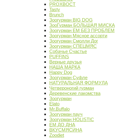
PROХВОСТ
Tasty
Brunch
Зоогурман BIG DOG
ЗооГурман БОЛЬШАЯ МИСКА
Зоогурман ЕМ БЕЗ ПРОБЛЕМ
Зоогурман Мясное ассорти
Зоогурман Смолли Дог
Зоогурман СПЕЦМЯС
Собачье Счастье
PUFFINS
Верные друзья
НАША МАРКА
Happy Dog
Зоогурман Суфле
НАТУРАЛЬНАЯ ФОРМУЛА
Четвероногий гурман
Деревенские лакомства
Зоогурман
Elato
Mr.Buffalo
Зоогурман пауч
Зоогурман HOLISTIC
ЕМ ДО ДНА
ВКУСМЯСИНА
Zoodiet