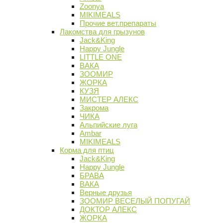
Zoonya
MIKIMEALS
Прочие вет.препараты
Лакомства для грызунов
Jack&King
Happy Jungle
LITTLE ONE
ВАКА
ЗООМИР
ЖОРКА
КУЗЯ
МИСТЕР АЛЕКС
Закрома
ЧИКА
Альпийские луга
Ambar
MIKIMEALS
Корма для птиц
Jack&King
Happy Jungle
БРАВА
ВАКА
Верные друзья
ЗООМИР ВЕСЕЛЫЙ ПОПУГАЙ
ДОКТОР АЛЕКС
ЖОРКА