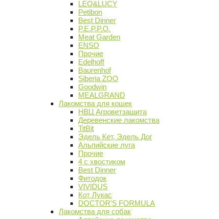
LEO&LUCY
Petibon
Best Dinner
P.E.P.P.O.
Meat Garden
ENSO
Прочие
Edelhoff
Baurenhof
Siberia ZOO
Goodwin
MEALGRAND
Лакомства для кошек
НВЦ Агроветзащита
Деревенские лакомства
TitBit
Эдель Кет, Эдель Дог
Альпийские луга
Прочие
4 с хвостиком
Best Dinner
Фитодок
VIVIDUS
Кот Лукас
DOCTOR'S FORMULA
Лакомства для собак