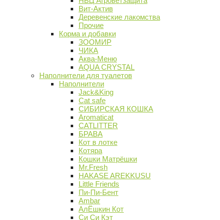
НВЦ Агроветзащита
Вит-Актив
Деревенские лакомства
Прочие
Корма и добавки
ЗООМИР
ЧИКА
Аква-Меню
AQUA CRYSTAL
Наполнители для туалетов
Наполнители
Jack&King
Cat safe
СИБИРСКАЯ КОШКА
Aromaticat
CATLITTER
БРАВА
Кот в лотке
Котяра
Кошки Матрёшки
Mr.Fresh
HAKASE AREKKUSU
Little Friends
Пи-Пи-Бент
Ambar
АлЁшкин Кот
Си Си Кэт