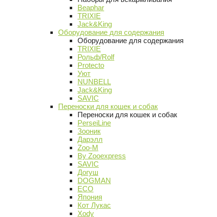
Beaphar
TRIXIE
Jack&King
Оборудование для содержания
Оборудование для содержания
TRIXIE
Рольф/Rolf
Protecto
Уют
NUNBELL
Jack&King
SAVIC
Переноски для кошек и собак
Переноски для кошек и собак
PerseiLine
Зооник
Дарэлл
Zoo-M
By Zooexpress
SAVIC
Догуш
DOGMAN
ECO
Япония
Кот Лукас
Xody