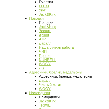
Рулетки
FLEXI
Уют
Jack&King
Поводки
Поводки
Jack&King
Зооник
Аркон
АТР
Дарэлл
Наша ручная работа
ЧИП
Прочие
NUNBELL
WOGY
ДВ
Адресники, брелки, медальоны
Адресники, брелки, медальоны
Дарэлл
Чистый котик
WOGY
Намордники
Намордники
Jack&King
TRIXIE