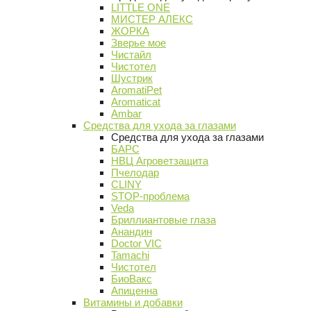
LITTLE ONE
МИСТЕР АЛЕКС
ЖОРКА
Зверье мое
Чистайл
Чистотел
Шустрик
AromatiPet
Aromaticat
Ambar
Средства для ухода за глазами
Средства для ухода за глазами
БАРС
НВЦ Агроветзащита
Пчелодар
CLINY
STOP-проблема
Veda
Бриллиантовые глаза
Анандин
Doctor VIC
Tamachi
Чистотел
БиоВакс
Апиценна
Витамины и добавки