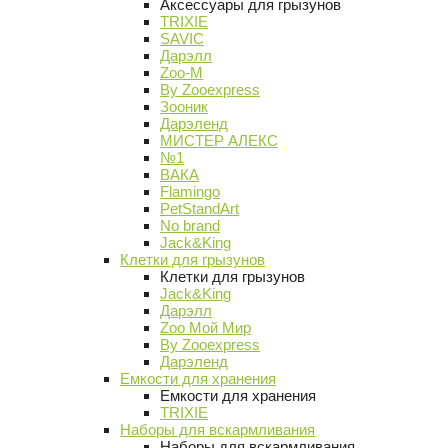
Аксессуары для грызунов
TRIXIE
SAVIC
Дарэлл
Zoo-M
By Zooexpress
Зооник
Дарэленд
МИСТЕР АЛЕКС
№1
ВАКА
Flamingo
PetStandArt
No brand
Jack&King
Клетки для грызунов
Клетки для грызунов
Jack&King
Дарэлл
Zoo Мой Мир
By Zooexpress
Дарэленд
Емкости для хранения
Емкости для хранения
TRIXIE
Наборы для вскармливания
Наборы для вскармливания