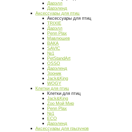
Дарэлл
Дарэленд
Аксессуары для птиц
Аксессуары для птиц
TRIXIE
Дарэлл
Penn Plax
Мавлюшев
ВАКА
SAVIC
№1
PetStandArt
OSSO
Дарэленд
Зооник
Jack&King
WOGY
Клетки для птиц
Клетки для птиц
Jack&King
Zoo Мой Мир
Penn Plax
№1
ECO
Дарэленд
Аксессуары для грызунов