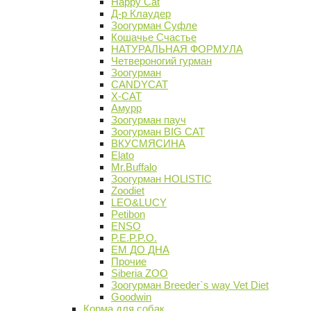
Happy Cat
Д-р Клаудер
Зоогурман Суфле
Кошачье Счастье
НАТУРАЛЬНАЯ ФОРМУЛА
Четвероногий гурман
Зоогурман
CANDYCAT
X-CAT
Амурр
Зоогурман пауч
Зоогурман BIG CAT
ВКУСМЯСИНА
Elato
Mr.Buffalo
Зоогурман HOLISTIC
Zoodiet
LEO&LUCY
Petibon
ENSO
P.E.P.P.O.
ЕМ ДО ДНА
Прочие
Siberia ZOO
Зоогурман Breeder`s way Vet Diet
Goodwin
Корма для собак