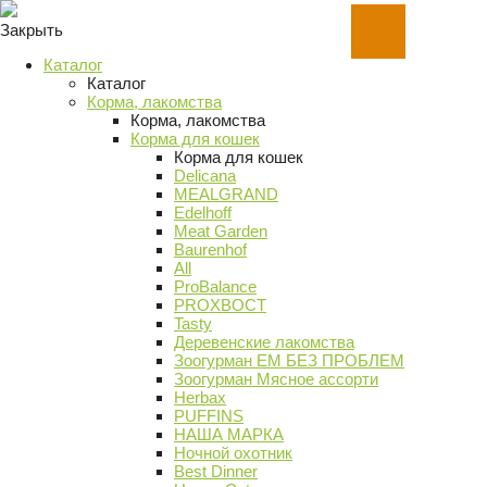
Закрыть
Каталог
Каталог
Корма, лакомства
Корма, лакомства
Корма для кошек
Корма для кошек
Delicana
MEALGRAND
Edelhoff
Meat Garden
Baurenhof
All
ProBalance
PROХВОСТ
Tasty
Деревенские лакомства
Зоогурман ЕМ БЕЗ ПРОБЛЕМ
Зоогурман Мясное ассорти
Herbax
PUFFINS
НАША МАРКА
Ночной охотник
Best Dinner