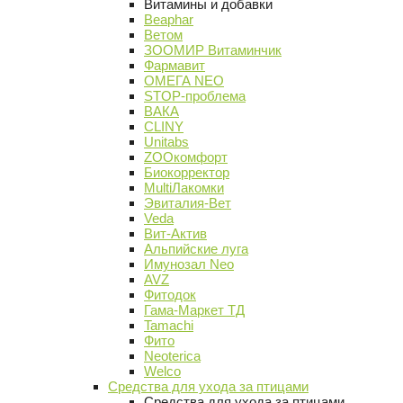
Витамины и добавки
Beaphar
Ветом
ЗООМИР Витаминчик
Фармавит
ОМЕГА NEO
STOP-проблема
ВАКА
CLINY
Unitabs
ZOOкомфорт
Биокорректор
MultiЛакомки
Эвиталия-Вет
Veda
Вит-Актив
Альпийские луга
Имунозал Neo
AVZ
Фитодок
Гама-Маркет ТД
Tamachi
Фито
Neoterica
Welco
Средства для ухода за птицами
Средства для ухода за птицами