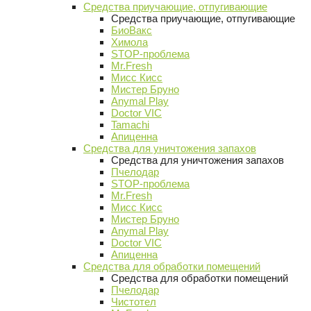
Средства приучающие, отпугивающие
Средства приучающие, отпугивающие
БиоВакс
Химола
STOP-проблема
Mr.Fresh
Мисс Кисс
Мистер Бруно
Anymal Play
Doctor VIC
Tamachi
Апиценна
Средства для уничтожения запахов
Средства для уничтожения запахов
Пчелодар
STOP-проблема
Mr.Fresh
Мисс Кисс
Мистер Бруно
Anymal Play
Doctor VIC
Апиценна
Средства для обработки помещений
Средства для обработки помещений
Пчелодар
Чистотел