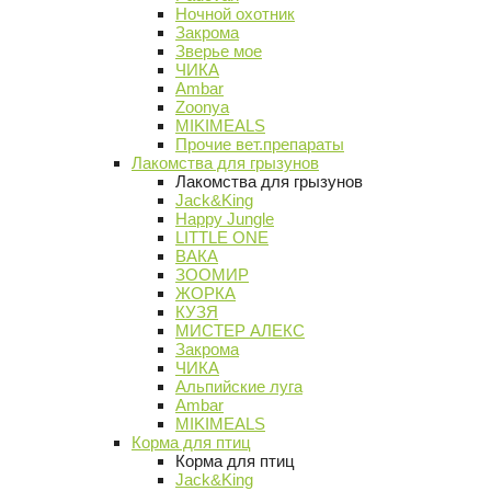
Ночной охотник
Закрома
Зверье мое
ЧИКА
Ambar
Zoonya
MIKIMEALS
Прочие вет.препараты
Лакомства для грызунов
Лакомства для грызунов
Jack&King
Happy Jungle
LITTLE ONE
ВАКА
ЗООМИР
ЖОРКА
КУЗЯ
МИСТЕР АЛЕКС
Закрома
ЧИКА
Альпийские луга
Ambar
MIKIMEALS
Корма для птиц
Корма для птиц
Jack&King