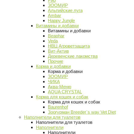
Рио
ЗООМИР
Альпийские луга
Ambar
Happy Jungle
Витамины и добавки
Витамины и добавки
Beaphar
Veda
НВЦ Агроветзащита
Вит-Актив
Деревенские лакомства
Прочие
Корма и добавки
Корма и добавки
ЗООМИР
ЧИКА
Аква-Меню
AQUA CRYSTAL
Корма для кошек и собак
Корма для кошек и собак
Baurenhof
Зоогурман Breeder`s way Vet Diet
Наполнители для туалетов
Наполнители для туалетов
Наполнители
Наполнители