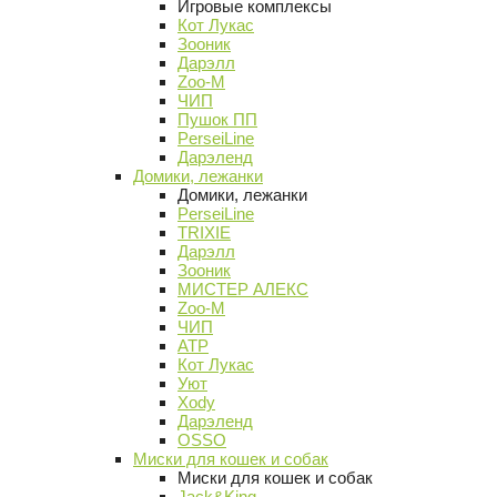
Игровые комплексы
Кот Лукас
Зооник
Дарэлл
Zoo-M
ЧИП
Пушок ПП
PerseiLine
Дарэленд
Домики, лежанки
Домики, лежанки
PerseiLine
TRIXIE
Дарэлл
Зооник
МИСТЕР АЛЕКС
Zoo-M
ЧИП
АТР
Кот Лукас
Уют
Xody
Дарэленд
OSSO
Миски для кошек и собак
Миски для кошек и собак
Jack&King