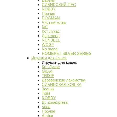
Дарэлл
СИБИРСКИЙ ПЕС
NOBBY
Прочие
DOGMAN
Чистый котик
№1
Кот Лукас
Дарэленд
NUNBELL
WOGY
No brand
HOMEPET SILVER SERIES
Игрушки для кошек
Игрушки для кошек
Кот Лукас
GiGwi
TRIXIE
Деревенские лакомства
СИБИРСКАЯ КОШКА
Зооник
TitBit
NOBBY
By Zooexpress
Veda
Прочие
Ambar