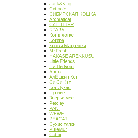
Jack&King
Cat safe
СИБИРСКАЯ КОШКА
Aromaticat
CATLITTER
БРАВА
Кот в лотке
Котяра
Кошки Матрёшки
Mr.Fresh
HAKASE AREKKUSU
Little Friends
Пи-Пи-Бент
Ambar
АлЁшкин Кот
Си Си Кэт
Кот Лукас
Прочие
Зверье мое
Petclay
PANI
WEWE
PEACAT
Сухие тапки
PureMur
Cattoi