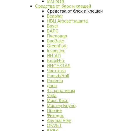
Mr.Fresh
Средства от блох и клещей
Средства от блох и клещей
Beaphar
НВЦ Агроветзащита
Bayer
БАРС
Пчелодар
БиоВакс
GreenFort
Inspector
ИН-АП
БлохНэт
ИНСЕКТАЛ
Чистотел
Рольф/Rolf
Protecto
Дана
4 с хвостиком
Veda
Мисс Кисс
Мистер Бруно
Прочие
Фитодок
Anymal Play
OKVET
KRKA