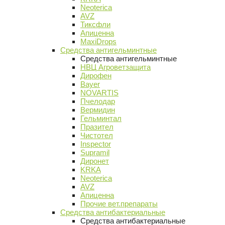
Neoterica
AVZ
Тиксфли
Апиценна
MaxiDrops
Средства антигельминтные
Средства антигельминтные
НВЦ Агроветзащита
Дирофен
Bayer
NOVARTIS
Пчелодар
Вермидин
Гельминтал
Празител
Чистотел
Inspector
Supramil
Диронет
KRKA
Neoterica
AVZ
Апиценна
Прочие вет.препараты
Средства антибактериальные
Средства антибактериальные