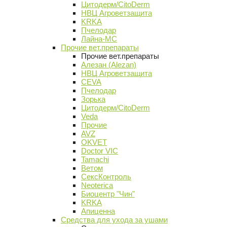
Цитодерм/CitoDerm
НВЦ Агроветзащита
KRKA
Пчелодар
Лайна-МС
Прочие вет.препараты
Прочие вет.препараты
Алезан (Alezan)
НВЦ Агроветзащита
CEVA
Пчелодар
Зорька
Цитодерм/CitoDerm
Veda
Прочие
AVZ
OKVET
Doctor VIC
Tamachi
Ветом
СексКонтроль
Neoterica
Биоцентр "Чин"
KRKA
Апиценна
Средства для ухода за ушами