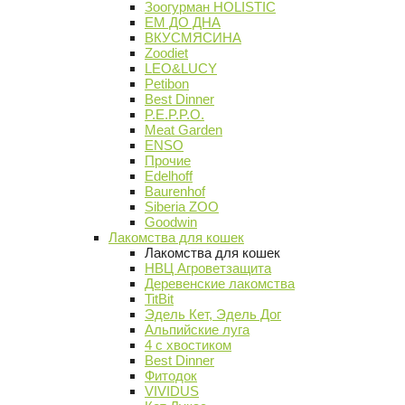
Зоогурман HOLISTIC
ЕМ ДО ДНА
ВКУСМЯСИНА
Zoodiet
LEO&LUCY
Petibon
Best Dinner
P.E.P.P.O.
Meat Garden
ENSO
Прочие
Edelhoff
Baurenhof
Siberia ZOO
Goodwin
Лакомства для кошек
Лакомства для кошек
НВЦ Агроветзащита
Деревенские лакомства
TitBit
Эдель Кет, Эдель Дог
Альпийские луга
4 с хвостиком
Best Dinner
Фитодок
VIVIDUS