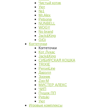
Чистый котик
Уют
№1
Mr.Alex
Petsona
NUNBELL
WOGY
No brand
Jack&King
GiGi
Когтеточки
Когтеточки
Кот Лукас
Jack&King
СИБИРСКАЯ КОШКА
TRIXIE
PerseiLine
Дарэлл
Зооник
Zoo-M
МИСТЕР АЛЕКС
ЧИП
Пушок ПП
Petsiki
Уют
Игровые комплексы