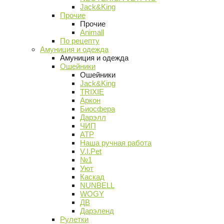
Jack&King
Прочие
Прочие
Animall
По рецепту
Амуниция и одежда
Амуниция и одежда
Ошейники
Ошейники
Jack&King
TRIXIE
Аркон
Биосфера
Дарэлл
ЧИП
АТР
Наша ручная работа
V.I.Pet
№1
Уют
Каскад
NUNBELL
WOGY
ДВ
Дарэленд
Рулетки