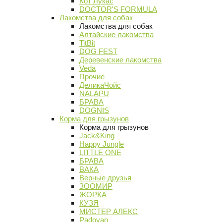
Кот Лукас
DOCTOR'S FORMULA
Лакомства для собак
Лакомства для собак
Алтайские лакомства
TitBit
DOG FEST
Деревенские лакомства
Veda
Прочие
ДеликаЧойс
NALAPU
БРАВА
DOGNIS
Корма для грызунов
Корма для грызунов
Jack&King
Happy Jungle
LITTLE ONE
БРАВА
ВАКА
Верные друзья
ЗООМИР
ЖОРКА
КУЗЯ
МИСТЕР АЛЕКС
Padovan