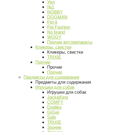
Уют
№1
NOBBY
DOGMAN
Pet-it
Pet Fashion
No brand
WOGY
Прочие вет.препараты
Кликеры, свистки
Кликеры, свистки
TRIXIE
Прочие
Прочие
Прочие
Предметы для содержания
Предметы для содержания
Игрушки для собак
Игрушки для собак
Jack&King
COMFY
Doglike
GiGwi
Safe
TRIXIE
Зооник