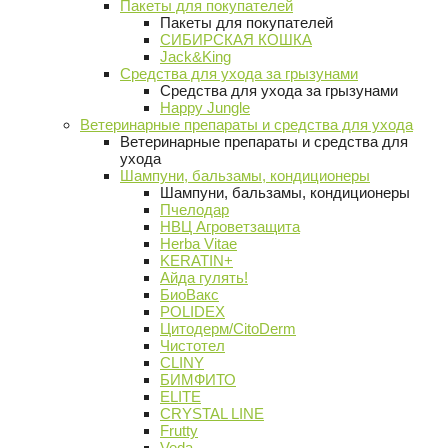
Пакеты для покупателей
Пакеты для покупателей
СИБИРСКАЯ КОШКА
Jack&King
Средства для ухода за грызунами
Средства для ухода за грызунами
Happy Jungle
Ветеринарные препараты и средства для ухода
Ветеринарные препараты и средства для
ухода
Шампуни, бальзамы, кондиционеры
Шампуни, бальзамы, кондиционеры
Пчелодар
НВЦ Агроветзащита
Herba Vitae
KERATIN+
Айда гулять!
БиоВакс
POLIDEX
Цитодерм/CitoDerm
Чистотел
CLINY
БИМФИТО
ELITE
CRYSTAL LINE
Frutty
Veda