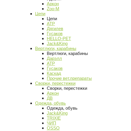
Аркон
Zoo-M
Цепи
Цепи
АТР
Дягилев
Гусаков
HELLO-PET
Jack&King
Вертлюги, карабины
Вертлюги, карабины
Дарэлл
АТР
Гусаков
Каскад
Прочие вет.препараты
Сворки, перестежки
Сворки, перестежки
Аркон
ДВ
Одежда, обувь
Одежда, обувь
Jack&King
TRIXIE
ЧИП
OSSO