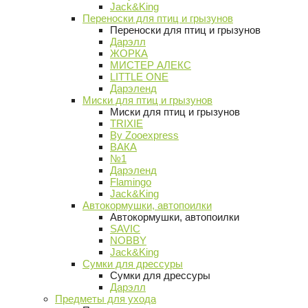
Jack&King
Переноски для птиц и грызунов
Переноски для птиц и грызунов
Дарэлл
ЖОРКА
МИСТЕР АЛЕКС
LITTLE ONE
Дарэленд
Миски для птиц и грызунов
Миски для птиц и грызунов
TRIXIE
By Zooexpress
ВАКА
№1
Дарэленд
Flamingo
Jack&King
Автокормушки, автопоилки
Автокормушки, автопоилки
SAVIC
NOBBY
Jack&King
Сумки для дрессуры
Сумки для дрессуры
Дарэлл
Предметы для ухода