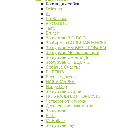
Корма для собак
Delicana
All
ProBalance
PROХВОСТ
Tasty
Brunch
Зоогурман BIG DOG
ЗооГурман БОЛЬШАЯ МИСКА
Зоогурман ЕМ БЕЗ ПРОБЛЕМ
Зоогурман Мясное ассорти
Зоогурман Смолли Дог
Зоогурман СПЕЦМЯС
Собачье Счастье
PUFFINS
Верные друзья
НАША МАРКА
Happy Dog
Зоогурман Суфле
НАТУРАЛЬНАЯ ФОРМУЛА
Четвероногий гурман
Деревенские лакомства
Зоогурман
Elato
Mr.Buffalo
Зоогурман пауч