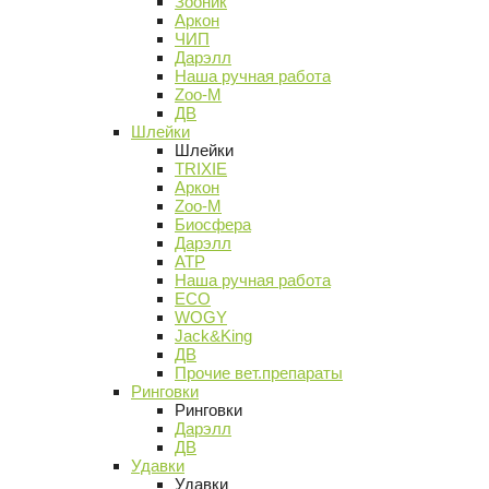
Зооник
Аркон
ЧИП
Дарэлл
Наша ручная работа
Zoo-M
ДВ
Шлейки
Шлейки
TRIXIE
Аркон
Zoo-M
Биосфера
Дарэлл
АТР
Наша ручная работа
ECO
WOGY
Jack&King
ДВ
Прочие вет.препараты
Ринговки
Ринговки
Дарэлл
ДВ
Удавки
Удавки