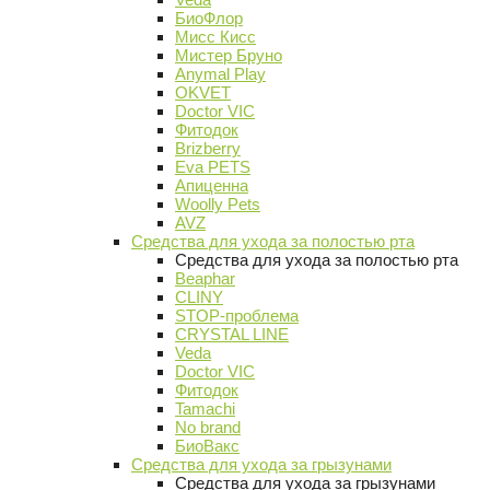
БиоФлор
Мисс Кисс
Мистер Бруно
Anymal Play
OKVET
Doctor VIC
Фитодок
Brizberry
Eva PETS
Апиценна
Woolly Pets
AVZ
Средства для ухода за полостью рта
Средства для ухода за полостью рта
Beaphar
CLINY
STOP-проблема
CRYSTAL LINE
Veda
Doctor VIC
Фитодок
Tamachi
No brand
БиоВакс
Средства для ухода за грызунами
Средства для ухода за грызунами