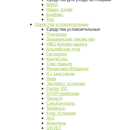
ВАКА
Happy Jungle
БиоВакс
Рио
Средства успокоительные
Средства успокоительные
Пчелодар
Деревенские лакомства
НВЦ Агроветзащита
Альпийские луга
Гестренол
КонтрСекс
Секс-барьер
Релаксивет/Relaxivet
4 с хвостиком
Veda
Экспресс успокоин
Doctor VIC
STOP-проблема
Tamachi
СексКонтроль
Neoterica
Курс Успокоин
AVZ
Апиценна
OKVET