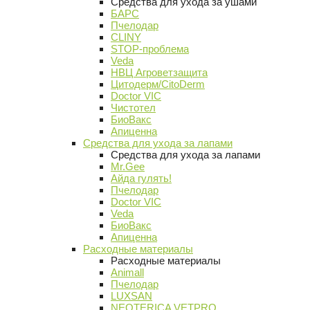
Средства для ухода за ушами
БАРС
Пчелодар
CLINY
STOP-проблема
Veda
НВЦ Агроветзащита
Цитодерм/CitoDerm
Doctor VIC
Чистотел
БиоВакс
Апиценна
Средства для ухода за лапами
Средства для ухода за лапами
Mr.Gee
Айда гулять!
Пчелодар
Doctor VIC
Veda
БиоВакс
Апиценна
Расходные материалы
Расходные материалы
Animall
Пчелодар
LUXSAN
NEOTERICA VETPRO