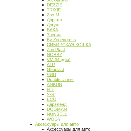
DEZZIE
TRIXIE
Zoo-M
Дарэлл
Догуш
ВАКА
Зооник
By Zooexpress
СИБИРСКАЯ КОШКА
Zoo Plast
NOBBY
VM (Индия)
АТР
Geoplast
ЧИП
Double Dinner
ANKUR
№1
Уют
ECO
Дарэленд
DOGMAN
NUNBELL
WOGY
Аксессуары для авто
Аксессуары для авто