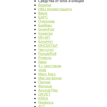
Средства от блох и клещей
Beaphar
НВЦ Агроветзащита
Bayer
БАРС
Пчелодар
БиоВакс
GreenFort
Inspector
ИН-АП
БлохНэт
ИНСЕКТАЛ
Чистотел
Рольф/Rolf
Protecto
Дана
4 с хвостиком
Veda
Мисс Кисс
Мистер Бруно
Прочие
Фитодок
Anymal Play
OKVET
KRKA
Neoterica
AVZ