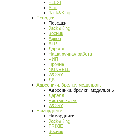
FLEXI
Уют
Jack&King
Поводки
Поводки
Jack&King
Зооник
Аркон
АТР
Дарэлл
Наша ручная работа
ЧИП
Прочие
NUNBELL
WOGY
ДВ
Адресники, брелки, медальоны
Адресники, брелки, медальоны
Дарэлл
Чистый котик
WOGY
Намордники
Намордники
Jack&King
TRIXIE
Зооник