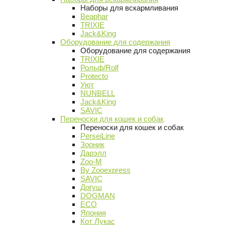
Наборы для вскармливания
Beaphar
TRIXIE
Jack&King
Оборудование для содержания
Оборудование для содержания
TRIXIE
Рольф/Rolf
Protecto
Уют
NUNBELL
Jack&King
SAVIC
Переноски для кошек и собак
Переноски для кошек и собак
PerseiLine
Зооник
Дарэлл
Zoo-M
By Zooexpress
SAVIC
Догуш
DOGMAN
ECO
Япония
Кот Лукас