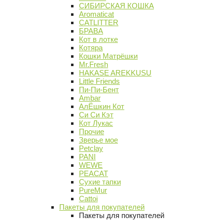
СИБИРСКАЯ КОШКА
Aromaticat
CATLITTER
БРАВА
Кот в лотке
Котяра
Кошки Матрёшки
Mr.Fresh
HAKASE AREKKUSU
Little Friends
Пи-Пи-Бент
Ambar
АлЁшкин Кот
Си Си Кэт
Кот Лукас
Прочие
Зверье мое
Petclay
PANI
WEWE
PEACAT
Сухие тапки
PureMur
Cattoi
Пакеты для покупателей
Пакеты для покупателей