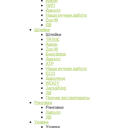
Аркон
ЧИП
Дарэлл
Наша ручная работа
Zoo-M
ДВ
Шлейки
Шлейки
TRIXIE
Аркон
Zoo-M
Биосфера
Дарэлл
АТР
Наша ручная работа
ECO
Дарэленд
WOGY
Jack&King
ДВ
Прочие вет.препараты
Ринговки
Ринговки
Дарэлл
ДВ
Удавки
Удавки