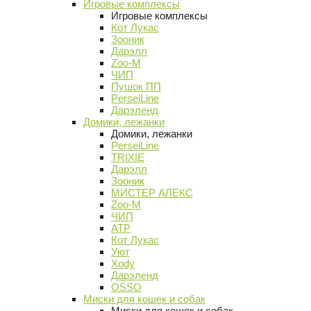
Игровые комплексы
Игровые комплексы
Кот Лукас
Зооник
Дарэлл
Zoo-M
ЧИП
Пушок ПП
PerseiLine
Дарэленд
Домики, лежанки
Домики, лежанки
PerseiLine
TRIXIE
Дарэлл
Зооник
МИСТЕР АЛЕКС
Zoo-M
ЧИП
АТР
Кот Лукас
Уют
Xody
Дарэленд
OSSO
Миски для кошек и собак
Миски для кошек и собак