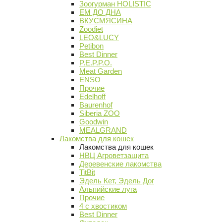
Зоогурман HOLISTIC
ЕМ ДО ДНА
ВКУСМЯСИНА
Zoodiet
LEO&LUCY
Petibon
Best Dinner
P.E.P.P.O.
Meat Garden
ENSO
Прочие
Edelhoff
Baurenhof
Siberia ZOO
Goodwin
MEALGRAND
Лакомства для кошек
Лакомства для кошек
НВЦ Агроветзащита
Деревенские лакомства
TitBit
Эдель Кет, Эдель Дог
Альпийские луга
Прочие
4 с хвостиком
Best Dinner