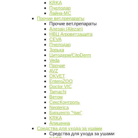
KRKA
Пчелодар
Лайна-МС
Прочие вет.препараты
Прочие вет.препараты
Алезан (Alezan)
НВЦ Агроветзащита
CEVA
Пчелодар
Зорька
Цитодерм/CitoDerm
Veda
Прочие
AVZ
OKVET
EnteroZOO
Doctor VIC
Tamachi
Ветом
СексКонтроль
Neoterica
Биоцентр "Чин"
KRKA
Апиценна
Средства для ухода за ушами
Средства для ухода за ушами