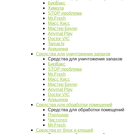
БиоВакс
Химола
STOP-проблема
Mr.Fresh
Мисс Кисс
Мистер Бруно
Anymal Play
Doctor VIC
Tamachi
Апиценна
Средства для уничтожения запахов
Средства для уничтожения запахов
БиоВакс
STOP-проблема
Mr.Fresh
Мисс Кисс
Мистер Бруно
Anymal Play
Doctor VIC
Апиценна
Средства для обработки помещений
Средства для обработки помещений
Пчелодар
Чистотел
Mr.Fresh
Средства от блох и клещей