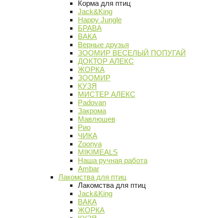
Корма для птиц
Jack&King
Happy Jungle
БРАВА
ВАКА
Верные друзья
ЗООМИР ВЕСЕЛЫЙ ПОПУГАЙ
ДОКТОР АЛЕКС
ЖОРКА
ЗООМИР
КУЗЯ
МИСТЕР АЛЕКС
Padovan
Закрома
Мавлюшев
Рио
ЧИКА
Zoonya
MIKIMEALS
Наша ручная работа
Ambar
Лакомства для птиц
Лакомства для птиц
Jack&King
ВАКА
ЖОРКА