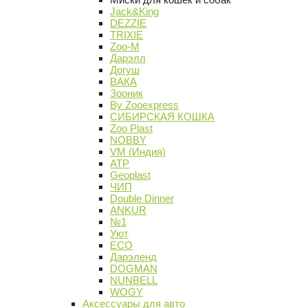
Jack&King
DEZZIE
TRIXIE
Zoo-M
Дарэлл
Догуш
ВАКА
Зооник
By Zooexpress
СИБИРСКАЯ КОШКА
Zoo Plast
NOBBY
VM (Индия)
АТР
Geoplast
ЧИП
Double Dinner
ANKUR
№1
Уют
ECO
Дарэленд
DOGMAN
NUNBELL
WOGY
Аксессуары для авто