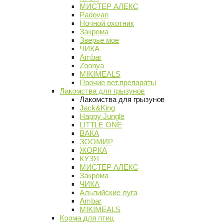
МИСТЕР АЛЕКС
Padovan
Ночной охотник
Закрома
Зверье мое
ЧИКА
Ambar
Zoonya
MIKIMEALS
Прочие вет.препараты
Лакомства для грызунов
Лакомства для грызунов
Jack&King
Happy Jungle
LITTLE ONE
ВАКА
ЗООМИР
ЖОРКА
КУЗЯ
МИСТЕР АЛЕКС
Закрома
ЧИКА
Альпийские луга
Ambar
MIKIMEALS
Корма для птиц