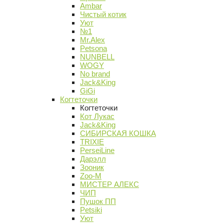
Ambar
Чистый котик
Уют
№1
Mr.Alex
Petsona
NUNBELL
WOGY
No brand
Jack&King
GiGi
Когтеточки
Когтеточки
Кот Лукас
Jack&King
СИБИРСКАЯ КОШКА
TRIXIE
PerseiLine
Дарэлл
Зооник
Zoo-M
МИСТЕР АЛЕКС
ЧИП
Пушок ПП
Petsiki
Уют