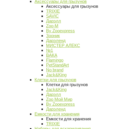
Аксессуары для грызунов
Аксессуары для грызунов
TRIXIE
SAVIC
Дарэлл
Zoo-M
By Zooexpress
Зооник
Дарэленд
МИСТЕР АЛЕКС
№1
ВАКА
Flamingo
PetStandArt
No brand
Jack&King
Клетки для грызунов
Клетки для грызунов
Jack&King
Дарэлл
Zoo Мой Мир
By Zooexpress
Дарэленд
Емкости для хранения
Емкости для хранения
TRIXIE
Наборы для вскармливания