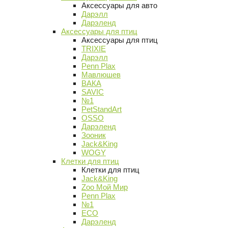
Аксессуары для авто
Дарэлл
Дарэленд
Аксессуары для птиц
Аксессуары для птиц
TRIXIE
Дарэлл
Penn Plax
Мавлюшев
ВАКА
SAVIC
№1
PetStandArt
OSSO
Дарэленд
Зооник
Jack&King
WOGY
Клетки для птиц
Клетки для птиц
Jack&King
Zoo Мой Мир
Penn Plax
№1
ECO
Дарэленд