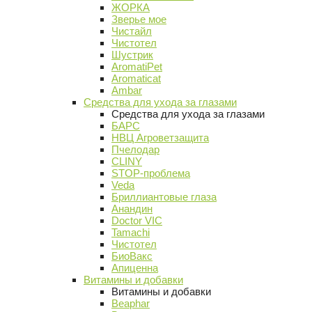
ЖОРКА
Зверье мое
Чистайл
Чистотел
Шустрик
AromatiPet
Aromaticat
Ambar
Средства для ухода за глазами
Средства для ухода за глазами
БАРС
НВЦ Агроветзащита
Пчелодар
CLINY
STOP-проблема
Veda
Бриллиантовые глаза
Анандин
Doctor VIC
Tamachi
Чистотел
БиоВакс
Апиценна
Витамины и добавки
Витамины и добавки
Beaphar