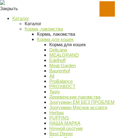
Закрыть
Каталог
Каталог
Корма, лакомства
Корма, лакомства
Корма для кошек
Корма для кошек
Delicana
MEALGRAND
Edelhoff
Meat Garden
Baurenhof
All
ProBalance
PROХВОСТ
Tasty
Деревенские лакомства
Зоогурман ЕМ БЕЗ ПРОБЛЕМ
Зоогурман Мясное ассорти
Herbax
PUFFINS
НАША МАРКА
Ночной охотник
Best Dinner