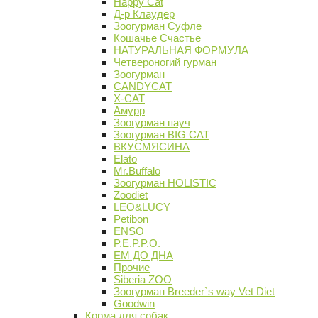
Happy Cat
Д-р Клаудер
Зоогурман Суфле
Кошачье Счастье
НАТУРАЛЬНАЯ ФОРМУЛА
Четвероногий гурман
Зоогурман
CANDYCAT
X-CAT
Амурр
Зоогурман пауч
Зоогурман BIG CAT
ВКУСМЯСИНА
Elato
Mr.Buffalo
Зоогурман HOLISTIC
Zoodiet
LEO&LUCY
Petibon
ENSO
P.E.P.P.O.
ЕМ ДО ДНА
Прочие
Siberia ZOO
Зоогурман Breeder`s way Vet Diet
Goodwin
Корма для собак