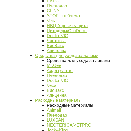
БАРС
Пчелодар
CLINY
STOP-проблема
Veda
НВЦ Агроветзащита
Цитодерм/CitoDerm
Doctor VIC
Чистотел
БиоВакс
Апиценна
Средства для ухода за лапами
Средства для ухода за лапами
Mr.Gee
Айда гулять!
Пчелодар
Doctor VIC
Veda
БиоВакс
Апиценна
Расходные материалы
Расходные материалы
Animall
Пчелодар
LUXSAN
NEOTERICA VETPRO
Jack&King