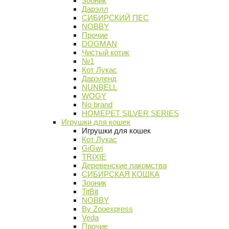
Зооник
Дарэлл
СИБИРСКИЙ ПЕС
NOBBY
Прочие
DOGMAN
Чистый котик
№1
Кот Лукас
Дарэленд
NUNBELL
WOGY
No brand
HOMEPET SILVER SERIES
Игрушки для кошек
Игрушки для кошек
Кот Лукас
GiGwi
TRIXIE
Деревенские лакомства
СИБИРСКАЯ КОШКА
Зооник
TitBit
NOBBY
By Zooexpress
Veda
Прочие