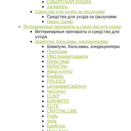
СИБИРСКАЯ КОШКА
Jack&King
Средства для ухода за грызунами
Средства для ухода за грызунами
Happy Jungle
Ветеринарные препараты и средства для ухода
Ветеринарные препараты и средства для
ухода
Шампуни, бальзамы, кондиционеры
Шампуни, бальзамы, кондиционеры
Пчелодар
НВЦ Агроветзащита
Herba Vitae
KERATIN+
Айда гулять!
БиоВакс
POLIDEX
Цитодерм/CitoDerm
Чистотел
CLINY
БИМФИТО
ELITE
CRYSTAL LINE
Frutty
Veda
БиоФлор
Мисс Кисс