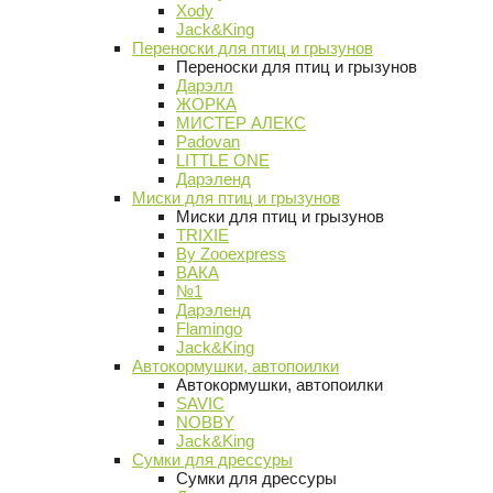
Xody
Jack&King
Переноски для птиц и грызунов
Переноски для птиц и грызунов
Дарэлл
ЖОРКА
МИСТЕР АЛЕКС
Padovan
LITTLE ONE
Дарэленд
Миски для птиц и грызунов
Миски для птиц и грызунов
TRIXIE
By Zooexpress
ВАКА
№1
Дарэленд
Flamingo
Jack&King
Автокормушки, автопоилки
Автокормушки, автопоилки
SAVIC
NOBBY
Jack&King
Сумки для дрессуры
Сумки для дрессуры