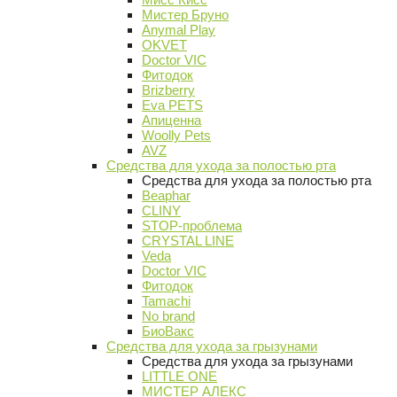
Мистер Бруно
Anymal Play
OKVET
Doctor VIC
Фитодок
Brizberry
Eva PETS
Апиценна
Woolly Pets
AVZ
Средства для ухода за полостью рта
Средства для ухода за полостью рта
Beaphar
CLINY
STOP-проблема
CRYSTAL LINE
Veda
Doctor VIC
Фитодок
Tamachi
No brand
БиоВакс
Средства для ухода за грызунами
Средства для ухода за грызунами
LITTLE ONE
МИСТЕР АЛЕКС