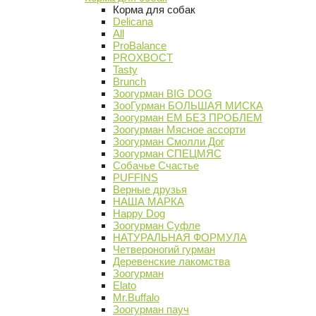
Корма для собак
Delicana
All
ProBalance
PROХВОСТ
Tasty
Brunch
Зоогурман BIG DOG
ЗооГурман БОЛЬШАЯ МИСКА
Зоогурман ЕМ БЕЗ ПРОБЛЕМ
Зоогурман Мясное ассорти
Зоогурман Смолли Дог
Зоогурман СПЕЦМЯС
Собачье Счастье
PUFFINS
Верные друзья
НАША МАРКА
Happy Dog
Зоогурман Суфле
НАТУРАЛЬНАЯ ФОРМУЛА
Четвероногий гурман
Деревенские лакомства
Зоогурман
Elato
Mr.Buffalo
Зоогурман пауч