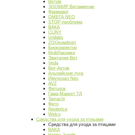
Ветом
ЗООМИР Витаминчик
Фармавит
ОМЕГА NEO
STOP-проблема
ВАКА
CLINY
Unitabs
ZOOкомфорт
Биокорректор
MultiЛакомки
Эвиталия-Вет
Veda
Вит-Актив
Альпийские луга
Имунозал Neo
AVZ
Фитодок
Гама-Маркет ТД
Tamachi
Фито
Neoterica
Welco
Средства для ухода за птицами
Средства для ухода за птицами
ВАКА
Happy Jungle