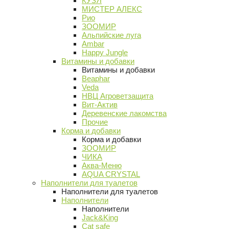
КУЗЯ
МИСТЕР АЛЕКС
Рио
ЗООМИР
Альпийские луга
Ambar
Happy Jungle
Витамины и добавки
Витамины и добавки
Beaphar
Veda
НВЦ Агроветзащита
Вит-Актив
Деревенские лакомства
Прочие
Корма и добавки
Корма и добавки
ЗООМИР
ЧИКА
Аква-Меню
AQUA CRYSTAL
Наполнители для туалетов
Наполнители для туалетов
Наполнители
Наполнители
Jack&King
Cat safe