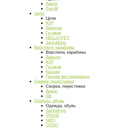
Аркон
Zoo-M
Цепи
Цепи
АТР
Дягилев
Гусаков
HELLO-PET
Jack&King
Вертлюги, карабины
Вертлюги, карабины
Дарэлл
АТР
Гусаков
Каскад
Прочие вет.препараты
Сворки, перестежки
Сворки, перестежки
Аркон
ДВ
Одежда, обувь
Одежда, обувь
Jack&King
TRIXIE
ЧИП
OSSO