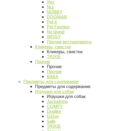
Уют
№1
NOBBY
DOGMAN
Pet-it
Pet Fashion
No brand
WOGY
Прочие вет.препараты
Кликеры, свистки
Кликеры, свистки
TRIXIE
Прочие
Прочие
Прочие
ВАКА
Предметы для содержания
Предметы для содержания
Игрушки для собак
Игрушки для собак
Jack&King
COMFY
Doglike
GiGwi
Safe
TRIXIE