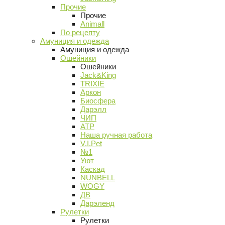
Прочие
Прочие
Animall
По рецепту
Амуниция и одежда
Амуниция и одежда
Ошейники
Ошейники
Jack&King
TRIXIE
Аркон
Биосфера
Дарэлл
ЧИП
АТР
Наша ручная работа
V.I.Pet
№1
Уют
Каскад
NUNBELL
WOGY
ДВ
Дарэленд
Рулетки
Рулетки