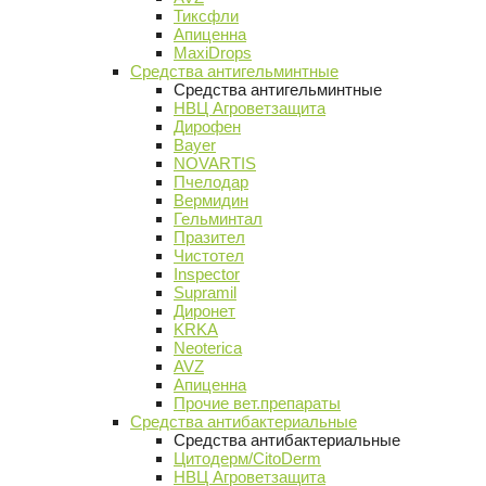
Тиксфли
Апиценна
MaxiDrops
Средства антигельминтные
Средства антигельминтные
НВЦ Агроветзащита
Дирофен
Bayer
NOVARTIS
Пчелодар
Вермидин
Гельминтал
Празител
Чистотел
Inspector
Supramil
Диронет
KRKA
Neoterica
AVZ
Апиценна
Прочие вет.препараты
Средства антибактериальные
Средства антибактериальные
Цитодерм/CitoDerm
НВЦ Агроветзащита