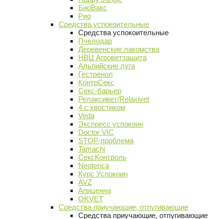
БиоВакс
Рио
Средства успокоительные
Средства успокоительные
Пчелодар
Деревенские лакомства
НВЦ Агроветзащита
Альпийские луга
Гестренол
КонтрСекс
Секс-барьер
Релаксивет/Relaxivet
4 с хвостиком
Veda
Экспресс успокоин
Doctor VIC
STOP-проблема
Tamachi
СексКонтроль
Neoterica
Курс Успокоин
AVZ
Апиценна
OKVET
Средства приучающие, отпугивающие
Средства приучающие, отпугивающие