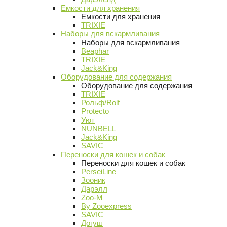
Емкости для хранения
Емкости для хранения
TRIXIE
Наборы для вскармливания
Наборы для вскармливания
Beaphar
TRIXIE
Jack&King
Оборудование для содержания
Оборудование для содержания
TRIXIE
Рольф/Rolf
Protecto
Уют
NUNBELL
Jack&King
SAVIC
Переноски для кошек и собак
Переноски для кошек и собак
PerseiLine
Зооник
Дарэлл
Zoo-M
By Zooexpress
SAVIC
Догуш