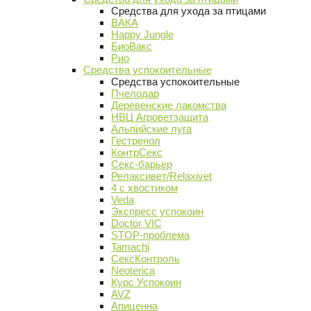
Средства для ухода за птицами
ВАКА
Happy Jungle
БиоВакс
Рио
Средства успокоительные
Средства успокоительные
Пчелодар
Деревенские лакомства
НВЦ Агроветзащита
Альпийские луга
Гестренол
КонтрСекс
Секс-барьер
Релаксивет/Relaxivet
4 с хвостиком
Veda
Экспресс успокоин
Doctor VIC
STOP-проблема
Tamachi
СексКонтроль
Neoterica
Курс Успокоин
AVZ
Апиценна