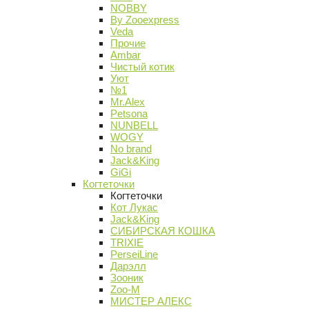
NOBBY
By Zooexpress
Veda
Прочие
Ambar
Чистый котик
Уют
№1
Mr.Alex
Petsona
NUNBELL
WOGY
No brand
Jack&King
GiGi
Когтеточки
Когтеточки
Кот Лукас
Jack&King
СИБИРСКАЯ КОШКА
TRIXIE
PerseiLine
Дарэлл
Зооник
Zoo-M
МИСТЕР АЛЕКС