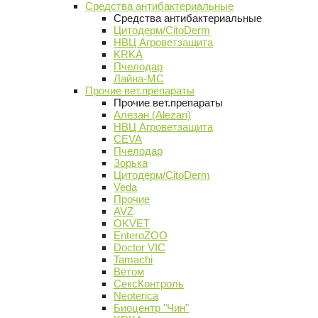
Средства антибактериальные
Средства антибактериальные
Цитодерм/CitoDerm
НВЦ Агроветзащита
KRKA
Пчелодар
Лайна-МС
Прочие вет.препараты
Прочие вет.препараты
Алезан (Alezan)
НВЦ Агроветзащита
CEVA
Пчелодар
Зорька
Цитодерм/CitoDerm
Veda
Прочие
AVZ
OKVET
EnteroZOO
Doctor VIC
Tamachi
Ветом
СексКонтроль
Neoterica
Биоцентр "Чин"