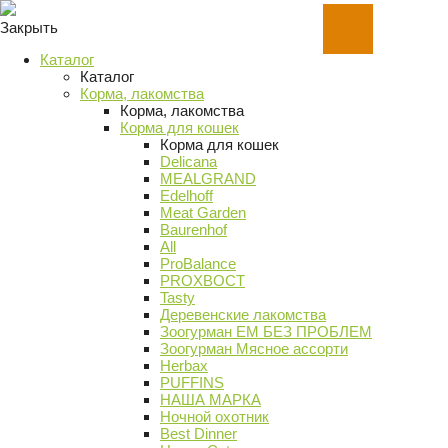
Закрыть
Каталог
Каталог
Корма, лакомства
Корма, лакомства
Корма для кошек
Корма для кошек
Delicana
MEALGRAND
Edelhoff
Meat Garden
Baurenhof
All
ProBalance
PROХВОСТ
Tasty
Деревенские лакомства
Зоогурман ЕМ БЕЗ ПРОБЛЕМ
Зоогурман Мясное ассорти
Herbax
PUFFINS
НАША МАРКА
Ночной охотник
Best Dinner