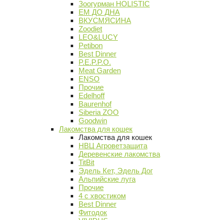
Зоогурман HOLISTIC
ЕМ ДО ДНА
ВКУСМЯСИНА
Zoodiet
LEO&LUCY
Petibon
Best Dinner
P.E.P.P.O.
Meat Garden
ENSO
Прочие
Edelhoff
Baurenhof
Siberia ZOO
Goodwin
Лакомства для кошек
Лакомства для кошек
НВЦ Агроветзащита
Деревенские лакомства
TitBit
Эдель Кет, Эдель Дог
Альпийские луга
Прочие
4 с хвостиком
Best Dinner
Фитодок