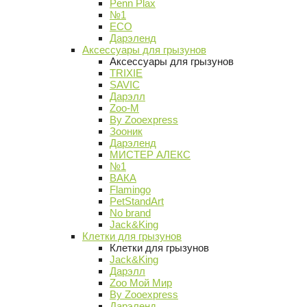
Penn Plax
№1
ECO
Дарэленд
Аксессуары для грызунов
Аксессуары для грызунов
TRIXIE
SAVIC
Дарэлл
Zoo-M
By Zooexpress
Зооник
Дарэленд
МИСТЕР АЛЕКС
№1
ВАКА
Flamingo
PetStandArt
No brand
Jack&King
Клетки для грызунов
Клетки для грызунов
Jack&King
Дарэлл
Zoo Мой Мир
By Zooexpress
Дарэленд