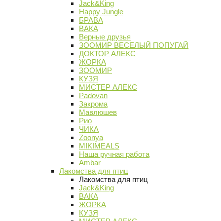
Jack&King
Happy Jungle
БРАВА
ВАКА
Верные друзья
ЗООМИР ВЕСЕЛЫЙ ПОПУГАЙ
ДОКТОР АЛЕКС
ЖОРКА
ЗООМИР
КУЗЯ
МИСТЕР АЛЕКС
Padovan
Закрома
Мавлюшев
Рио
ЧИКА
Zoonya
MIKIMEALS
Наша ручная работа
Ambar
Лакомства для птиц
Лакомства для птиц
Jack&King
ВАКА
ЖОРКА
КУЗЯ