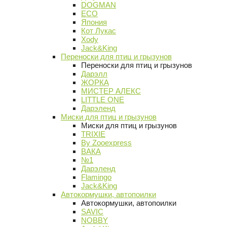
DOGMAN
ECO
Япония
Кот Лукас
Xody
Jack&King
Переноски для птиц и грызунов
Переноски для птиц и грызунов
Дарэлл
ЖОРКА
МИСТЕР АЛЕКС
LITTLE ONE
Дарэленд
Миски для птиц и грызунов
Миски для птиц и грызунов
TRIXIE
By Zooexpress
ВАКА
№1
Дарэленд
Flamingo
Jack&King
Автокормушки, автопоилки
Автокормушки, автопоилки
SAVIC
NOBBY