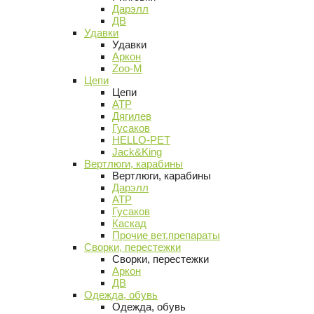
Дарэлл
ДВ
Удавки
Удавки
Аркон
Zoo-M
Цепи
Цепи
АТР
Дягилев
Гусаков
HELLO-PET
Jack&King
Вертлюги, карабины
Вертлюги, карабины
Дарэлл
АТР
Гусаков
Каскад
Прочие вет.препараты
Сворки, перестежки
Сворки, перестежки
Аркон
ДВ
Одежда, обувь
Одежда, обувь