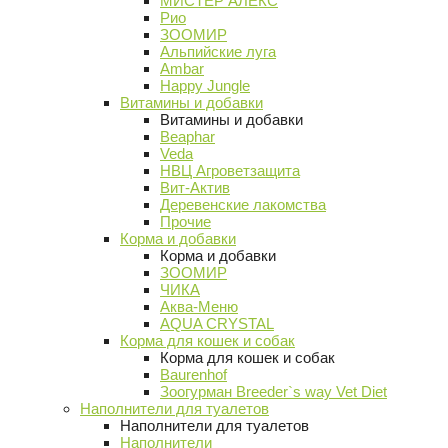
МИСТЕР АЛЕКС
Рио
ЗООМИР
Альпийские луга
Ambar
Happy Jungle
Витамины и добавки
Витамины и добавки
Beaphar
Veda
НВЦ Агроветзащита
Вит-Актив
Деревенские лакомства
Прочие
Корма и добавки
Корма и добавки
ЗООМИР
ЧИКА
Аква-Меню
AQUA CRYSTAL
Корма для кошек и собак
Корма для кошек и собак
Baurenhof
Зоогурман Breeder`s way Vet Diet
Наполнители для туалетов
Наполнители для туалетов
Наполнители