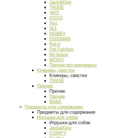
Jack&King
TRIXIE
ЧИП
OSSO
Уют
№1
NOBBY
DOGMAN
Pet-it
Pet Fashion
No brand
WOGY
Прочие вет.препараты
Кликеры, свистки
Кликеры, свистки
TRIXIE
Прочие
Прочие
Прочие
ВАКА
Предметы для содержания
Предметы для содержания
Игрушки для собак
Игрушки для собак
Jack&King
COMFY