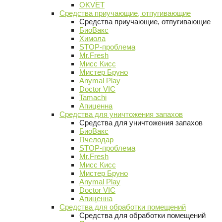
OKVET
Средства приучающие, отпугивающие
Средства приучающие, отпугивающие
БиоВакс
Химола
STOP-проблема
Mr.Fresh
Мисс Кисс
Мистер Бруно
Anymal Play
Doctor VIC
Tamachi
Апиценна
Средства для уничтожения запахов
Средства для уничтожения запахов
БиоВакс
Пчелодар
STOP-проблема
Mr.Fresh
Мисс Кисс
Мистер Бруно
Anymal Play
Doctor VIC
Апиценна
Средства для обработки помещений
Средства для обработки помещений