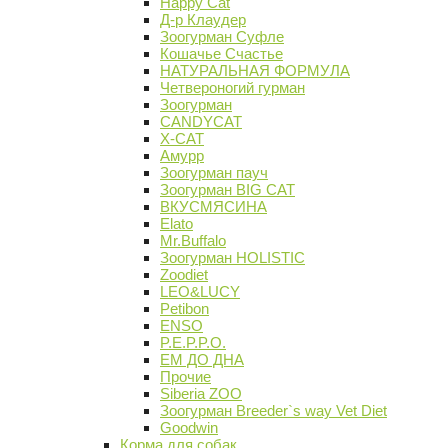
Happy Cat
Д-р Клаудер
Зоогурман Суфле
Кошачье Счастье
НАТУРАЛЬНАЯ ФОРМУЛА
Четвероногий гурман
Зоогурман
CANDYCAT
X-CAT
Амурр
Зоогурман пауч
Зоогурман BIG CAT
ВКУСМЯСИНА
Elato
Mr.Buffalo
Зоогурман HOLISTIC
Zoodiet
LEO&LUCY
Petibon
ENSO
P.E.P.P.O.
ЕМ ДО ДНА
Прочие
Siberia ZOO
Зоогурман Breeder`s way Vet Diet
Goodwin
Корма для собак