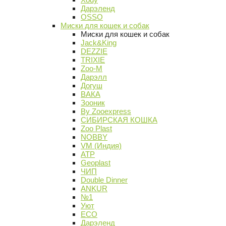
Дарэленд
OSSO
Миски для кошек и собак
Миски для кошек и собак
Jack&King
DEZZIE
TRIXIE
Zoo-M
Дарэлл
Догуш
ВАКА
Зооник
By Zooexpress
СИБИРСКАЯ КОШКА
Zoo Plast
NOBBY
VM (Индия)
АТР
Geoplast
ЧИП
Double Dinner
ANKUR
№1
Уют
ECO
Дарэленд