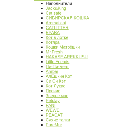
Наполнители
Jack&King
Cat safe
СИБИРСКАЯ КОШКА
Aromaticat
CATLITTER
БРАВА
Кот в лотке
Котяра
Кошки Матрёшки
Mr.Fresh
HAKASE AREKKUSU
Little Friends
Пи-Пи-Бент
Ambar
АлЁшкин Кот
Си Си Кэт
Кот Лукас
Прочие
Зверье мое
Petclay
PANI
WEWE
PEACAT
Сухие тапки
PureMur