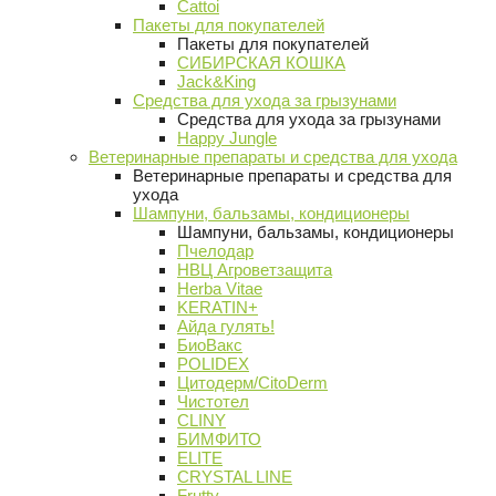
Cattoi
Пакеты для покупателей
Пакеты для покупателей
СИБИРСКАЯ КОШКА
Jack&King
Средства для ухода за грызунами
Средства для ухода за грызунами
Happy Jungle
Ветеринарные препараты и средства для ухода
Ветеринарные препараты и средства для
ухода
Шампуни, бальзамы, кондиционеры
Шампуни, бальзамы, кондиционеры
Пчелодар
НВЦ Агроветзащита
Herba Vitae
KERATIN+
Айда гулять!
БиоВакс
POLIDEX
Цитодерм/CitoDerm
Чистотел
CLINY
БИМФИТО
ELITE
CRYSTAL LINE
Frutty