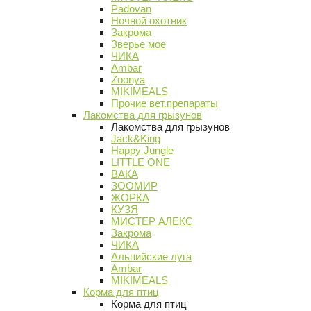
Padovan
Ночной охотник
Закрома
Зверье мое
ЧИКА
Ambar
Zoonya
MIKIMEALS
Прочие вет.препараты
Лакомства для грызунов
Лакомства для грызунов
Jack&King
Happy Jungle
LITTLE ONE
ВАКА
ЗООМИР
ЖОРКА
КУЗЯ
МИСТЕР АЛЕКС
Закрома
ЧИКА
Альпийские луга
Ambar
MIKIMEALS
Корма для птиц
Корма для птиц