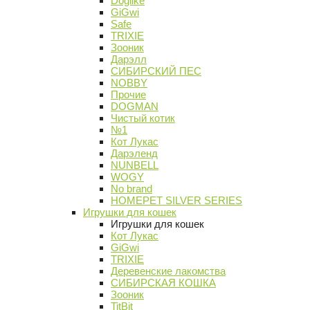
Doglike
GiGwi
Safe
TRIXIE
Зооник
Дарэлл
СИБИРСКИЙ ПЕС
NOBBY
Прочие
DOGMAN
Чистый котик
№1
Кот Лукас
Дарэленд
NUNBELL
WOGY
No brand
HOMEPET SILVER SERIES
Игрушки для кошек
Игрушки для кошек
Кот Лукас
GiGwi
TRIXIE
Деревенские лакомства
СИБИРСКАЯ КОШКА
Зооник
TitBit