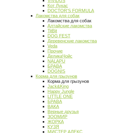
VIVIDUS
Кот Лукас
DOCTOR'S FORMULA
Лакомства для собак
Лакомства для собак
Алтайские лакомства
TitBit
DOG FEST
Деревенские лакомства
Veda
Прочие
ДеликаЧойс
NALAPU
БРАВА
DOGNIS
Корма для грызунов
Корма для грызунов
Jack&King
Happy Jungle
LITTLE ONE
БРАВА
ВАКА
Верные друзья
ЗООМИР
ЖОРКА
КУЗЯ
МИСТЕР АЛЕКС