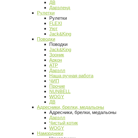
ДВ
Дарэленд
Рулетки
Рулетки
FLEXI
Уют
Jack&King
Поводки
Поводки
Jack&King
Зооник
Аркон
АТР
Дарэлл
Наша ручная работа
ЧИП
Прочие
NUNBELL
WOGY
ДВ
Адресники, брелки, медальоны
Адресники, брелки, медальоны
Дарэлл
Чистый котик
WOGY
Намордники