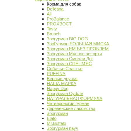
Корма для собак
Delicana
All
ProBalance
PROХВОСТ
Tasty
Brunch
Зоогурман BIG DOG
ЗооГурман БОЛЬШАЯ МИСКА
Зоогурман ЕМ БЕЗ ПРОБЛЕМ
Зоогурман Мясное ассорти
Зоогурман Смолли Дог
Зоогурман СПЕЦМЯС
Собачье Счастье
PUFFINS
Верные друзья
НАША МАРКА
Happy Dog
Зоогурман Суфле
НАТУРАЛЬНАЯ ФОРМУЛА
Четвероногий гурман
Деревенские лакомства
Зоогурман
Elato
Mr.Buffalo
Зоогурман пауч