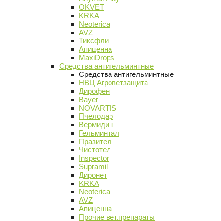
OKVET
KRKA
Neoterica
AVZ
Тиксфли
Апиценна
MaxiDrops
Средства антигельминтные
Средства антигельминтные
НВЦ Агроветзащита
Дирофен
Bayer
NOVARTIS
Пчелодар
Вермидин
Гельминтал
Празител
Чистотел
Inspector
Supramil
Диронет
KRKA
Neoterica
AVZ
Апиценна
Прочие вет.препараты