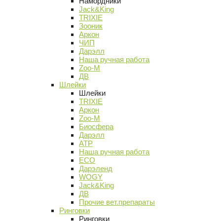
Намордники
Jack&King
TRIXIE
Зооник
Аркон
ЧИП
Дарэлл
Наша ручная работа
Zoo-M
ДВ
Шлейки
Шлейки
TRIXIE
Аркон
Zoo-M
Биосфера
Дарэлл
АТР
Наша ручная работа
ECO
Дарэленд
WOGY
Jack&King
ДВ
Прочие вет.препараты
Ринговки
Ринговки