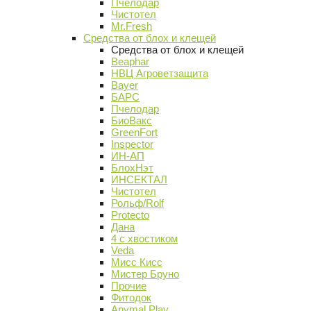
Пчелодар
Чистотел
Mr.Fresh
Средства от блох и клещей
Средства от блох и клещей
Beaphar
НВЦ Агроветзащита
Bayer
БАРС
Пчелодар
БиоВакс
GreenFort
Inspector
ИН-АП
БлохНэт
ИНСЕКТАЛ
Чистотел
Рольф/Rolf
Protecto
Дана
4 с хвостиком
Veda
Мисс Кисс
Мистер Бруно
Прочие
Фитодок
Anymal Play