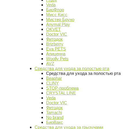
Veda
БиоФлор
Мисс Кисс
Мистер Бруно
Anymal Play
OKVET
Doctor VIC
Фитодок
Brizberry
Eva PETS
Апиценна
Woolly Pets
AVZ
Средства для ухода за полостью рта
Средства для ухода за полостью рта
Beaphar
CLINY
STOP-проблема
CRYSTAL LINE
Veda
Doctor VIC
Фитодок
Tamachi
No brand
БиоВакс
Средства для ухода за грызунами