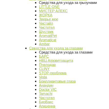
Средства для ухода за грызунами
LITTLE ONE
МИСТЕР АЛЕКС
ЖОРКА
Зверье мое
Чистайл
Чистотел
Шустрик
AromatiPet
Aromaticat
Ambar
Средства для ухода за глазами
Средства для ухода за глазами
БАРС
НВЦ Агроветзащита
Пчелодар
CLINY
STOP-проблема
Veda
Бриллиантовые глаза
Анандин
Doctor VIC
Tamachi
Чистотел
БиоВакс
Апиценна