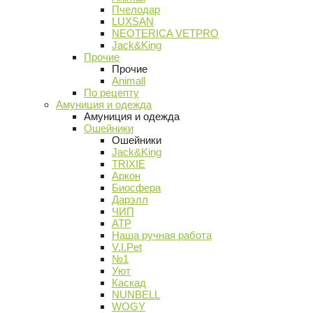
Пчелодар
LUXSAN
NEOTERICA VETPRO
Jack&King
Прочие
Прочие
Animall
По рецепту
Амуниция и одежда
Амуниция и одежда
Ошейники
Ошейники
Jack&King
TRIXIE
Аркон
Биосфера
Дарэлл
ЧИП
АТР
Наша ручная работа
V.I.Pet
№1
Уют
Каскад
NUNBELL
WOGY