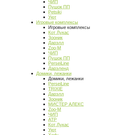
ЧИП
Пушок ПП
Petsiki
Уют
Игровые комплексы
Игровые комплексы
Кот Лукас
Зооник
Дарэлл
Zoo-M
ЧИП
Пушок ПП
PerseiLine
Дарэленд
Домики, лежанки
Домики, лежанки
PerseiLine
TRIXIE
Дарэлл
Зооник
МИСТЕР АЛЕКС
Zoo-M
ЧИП
АТР
Кот Лукас
Уют
Xody