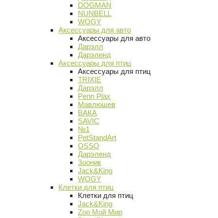
DOGMAN
NUNBELL
WOGY
Аксессуары для авто
Аксессуары для авто
Дарэлл
Дарэленд
Аксессуары для птиц
Аксессуары для птиц
TRIXIE
Дарэлл
Penn Plax
Мавлюшев
ВАКА
SAVIC
№1
PetStandArt
OSSO
Дарэленд
Зооник
Jack&King
WOGY
Клетки для птиц
Клетки для птиц
Jack&King
Zoo Мой Мир