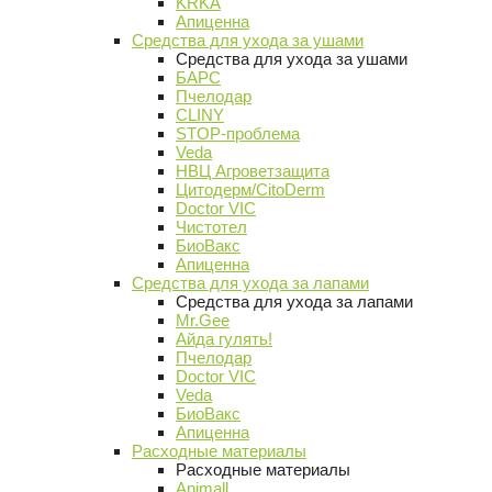
KRKA
Апиценна
Средства для ухода за ушами
Средства для ухода за ушами
БАРС
Пчелодар
CLINY
STOP-проблема
Veda
НВЦ Агроветзащита
Цитодерм/CitoDerm
Doctor VIC
Чистотел
БиоВакс
Апиценна
Средства для ухода за лапами
Средства для ухода за лапами
Mr.Gee
Айда гулять!
Пчелодар
Doctor VIC
Veda
БиоВакс
Апиценна
Расходные материалы
Расходные материалы
Animall