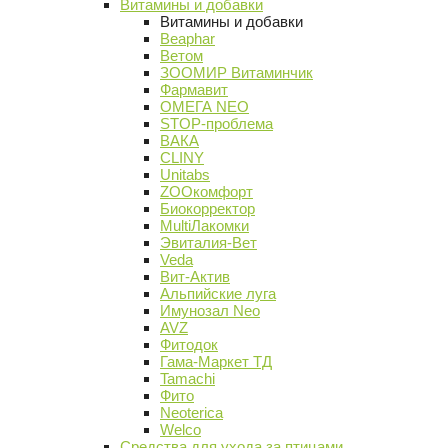
Витамины и добавки
Витамины и добавки
Beaphar
Ветом
ЗООМИР Витаминчик
Фармавит
ОМЕГА NEO
STOP-проблема
ВАКА
CLINY
Unitabs
ZOOкомфорт
Биокорректор
MultiЛакомки
Эвиталия-Вет
Veda
Вит-Актив
Альпийские луга
Имунозал Neo
AVZ
Фитодок
Гама-Маркет ТД
Tamachi
Фито
Neoterica
Welco
Средства для ухода за птицами